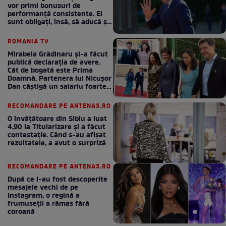
vor primi bonusuri de
performanță consistente. Ei
sunt obligați, însă, să aducă și
bani la bugetul de stat
ROMANIA TV
Mirabela Grădinaru și-a făcut
publică declarația de avere.
Cât de bogată este Prima
Doamnă. Partenera lui Nicușor
Dan câștigă un salariu foarte
bun în fiecare lună!
RECOMANDARE PE ANTENA3.RO
O învățătoare din Sibiu a luat
4,90 la Titularizare și a făcut
contestație. Când s-au afișat
rezultatele, a avut o surpriză
RECOMANDARE PE ANTENA3.RO
După ce i-au fost descoperite
mesajele vechi de pe
Instagram, o regină a
frumuseții a rămas fără
coroană