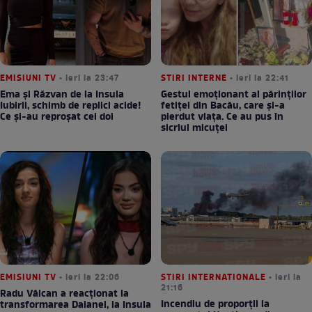
EMISIUNI TV
• ieri la 23:47
STIRI INTERNE
• ieri la 22:41
Ema și Răzvan de la Insula
Gestul emoționant al părinților
Iubirii, schimb de replici acide!
fetiței din Bacău, care și-a
Ce și-au reproșat cei doi
pierdut viața. Ce au pus în
sicriul micuței
EMISIUNI TV
• ieri la 22:06
STIRI INTERNATIONALE
• ieri la
21:16
Radu Vâlcan a reacționat la
Incendiu de proporții la
transformarea Daianei, la Insula