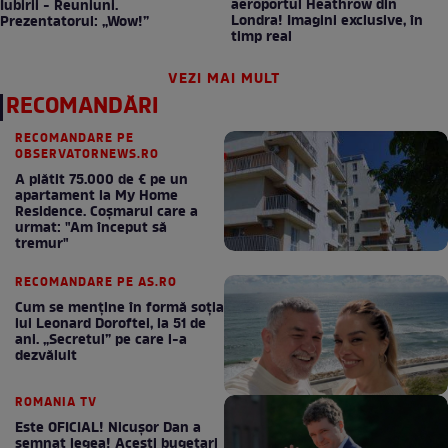
aeroportul Heathrow din
Iubirii - Reuniuni.
Londra! Imagini exclusive, în
Prezentatorul: „Wow!”
timp real
VEZI MAI MULT
RECOMANDĂRI
RECOMANDARE PE
OBSERVATORNEWS.RO
A plătit 75.000 de € pe un
apartament la My Home
Residence. Coşmarul care a
urmat: "Am început să
tremur"
RECOMANDARE PE AS.RO
Cum se menţine în formă soţia
lui Leonard Doroftei, la 51 de
ani. „Secretul” pe care l-a
dezvăluit
ROMANIA TV
Este OFICIAL! Nicușor Dan a
semnat legea! Acești bugetari