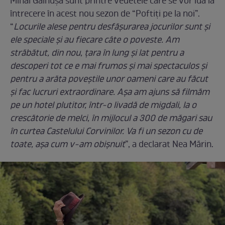
Mihai Găinușă sunt printre vedetele care se vor lua la
întrecere în acest nou sezon de “Poftiți pe la noi”.
“
Locurile alese pentru desfășurarea jocurilor sunt și
ele speciale și au fiecare câte o poveste. Am
străbătut, din nou, țara în lung și lat pentru a
descoperi tot ce e mai frumos și mai spectaculos și
pentru a arăta poveștile unor oameni care au făcut
și fac lucruri extraordinare. Așa am ajuns să filmăm
pe un hotel plutitor, într-o livadă de migdali, la o
crescătorie de melci, în mijlocul a 300 de măgari sau
în curtea Castelului Corvinilor. Va fi un sezon cu de
toate, așa cum v-am obișnuit
”, a declarat Nea Mărin.