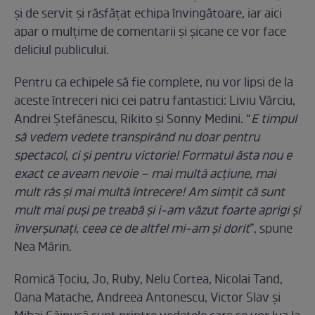
și de servit și răsfățat echipa învingătoare, iar aici
apar o mulțime de comentarii și șicane ce vor face
deliciul publicului.
Pentru ca echipele să fie complete, nu vor lipsi de la
aceste întreceri nici cei patru fantastici: Liviu Vârciu,
Andrei Ștefănescu, Rikito și Sonny Medini. “
E timpul
să vedem vedete transpirând nu doar pentru
spectacol, ci și pentru victorie! Formatul ăsta nou e
exact ce aveam nevoie – mai multă acțiune, mai
mult râs și mai multă întrecere! Am simțit că sunt
mult mai puși pe treabă și i-am văzut foarte aprigi și
înverșunați, ceea ce de altfel mi-am și dorit
”, spune
Nea Mărin.
Romică Țociu, Jo, Ruby, Nelu Cortea, Nicolai Tand,
Oana Matache, Andreea Antonescu, Victor Slav și