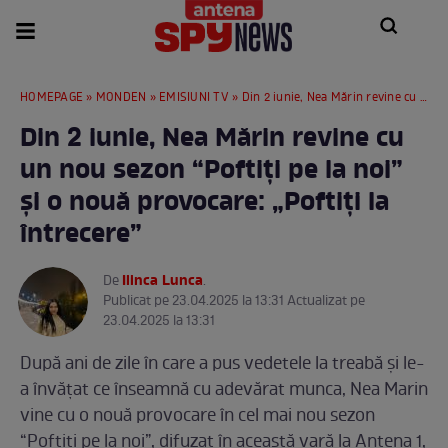
HOMEPAGE
»
MONDEN
»
EMISIUNI TV
» Din 2 iunie, Nea Mărin revine cu un nou sezon “Poftiți pe la noi” și o nouă provocare: „Poftiți la întrecere”
Din 2 iunie, Nea Mărin revine cu
un nou sezon “Poftiți pe la noi”
și o nouă provocare: „Poftiți la
întrecere”
Ilinca Lunca
De
.
Publicat pe 23.04.2025 la 13:31 Actualizat pe
23.04.2025 la 13:31
După ani de zile în care a pus vedetele la treabă și le-
a învățat ce înseamnă cu adevărat munca, Nea Marin
vine cu o nouă provocare în cel mai nou sezon
“Pofțiți pe la noi”, difuzat în această vară la Antena 1,