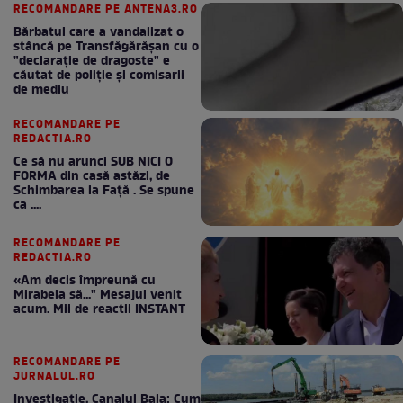
RECOMANDARE PE ANTENA3.RO
Bărbatul care a vandalizat o
stâncă pe Transfăgărășan cu o
"declaraţie de dragoste" e
căutat de poliție și comisarii
de mediu
RECOMANDARE PE
REDACTIA.RO
Ce să nu arunci SUB NICI O
FORMA din casă astăzi, de
Schimbarea la Față . Se spune
ca ....
RECOMANDARE PE
REDACTIA.RO
«Am decis împreună cu
Mirabela să..." Mesajul venit
acum. Mii de reactii INSTANT
RECOMANDARE PE
JURNALUL.RO
Investigație, Canalul Bala: Cum