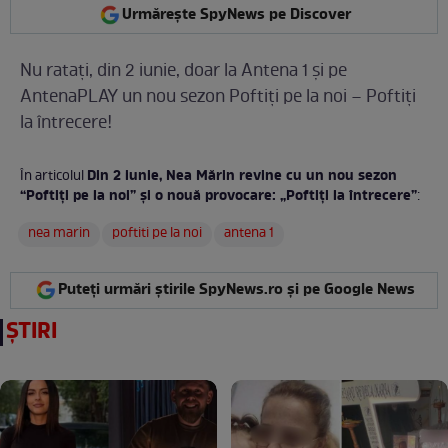
Urmărește SpyNews pe Discover
Nu ratați, din 2 iunie, doar la Antena 1 și pe
AntenaPLAY un nou sezon Poftiți pe la noi – Poftiți
la întrecere!
Din 2 iunie, Nea Mărin revine cu un nou sezon
În articolul
“Poftiți pe la noi” și o nouă provocare: „Poftiți la întrecere”
:
nea marin
poftiti pe la noi
antena 1
Puteți urmări știrile SpyNews.ro și pe Google News
ȘTIRI