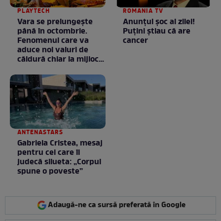
PLAYTECH
ROMANIA TV
Vara se prelungeşte
Anunţul şoc al zilei!
până în octombrie.
Puţini ştiau că are
Fenomenul care va
cancer
aduce noi valuri de
căldură chiar la mijlocul
toamnei
ANTENASTARS
Gabriela Cristea, mesaj
pentru cei care îi
judecă silueta: „Corpul
spune o poveste”
Adaugă-ne ca sursă preferată în Google