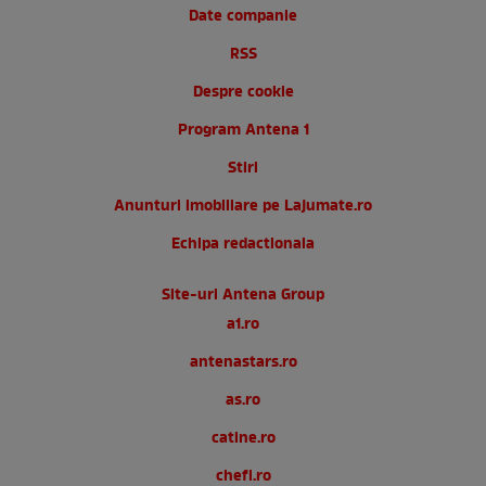
Date companie
RSS
Despre cookie
Program Antena 1
Stiri
Anunturi imobiliare pe Lajumate.ro
Echipa redactionala
Site-uri Antena Group
a1.ro
antenastars.ro
as.ro
catine.ro
chefi.ro