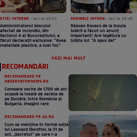
STIRI INTERNE
• ieri la 23:54
SHOWBIZ INTERN
• ieri la 23:46
Administratorul blocului
Răzvan Kovacs de la Insula
afectat de incendiu, din
Iubirii a făcut un anunț
Sectorul 4 al Bucureștiului, a
important! Are legătura cu
făcut declarații exclusive: ”Avea
iubita lui: "A spus da!"
materiale plastice, a luat foc”
VEZI MAI MULT
RECOMANDĂRI
RECOMANDARE PE
OBSERVATORNEWS.RO
Comoara veche de 1.700 de ani
scoasă la iveală de seceta de
pe Dunăre, între România şi
Bulgaria. Imagini rare
RECOMANDARE PE AS.RO
Cum se menţine în formă soţia
lui Leonard Doroftei, la 51 de
ani. „Secretul” pe care l-a