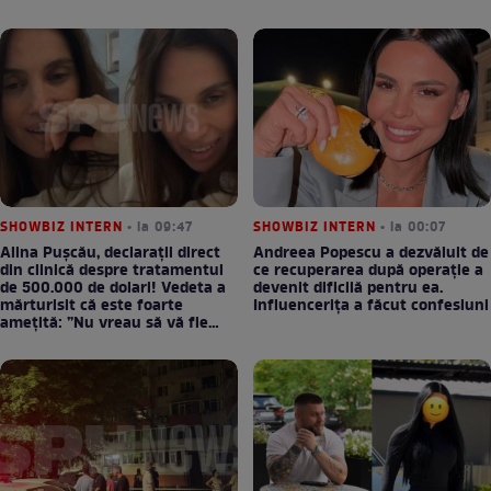
SHOWBIZ INTERN
• la 09:47
SHOWBIZ INTERN
• la 00:07
Alina Pușcău, declarații direct
Andreea Popescu a dezvăluit de
din clinică despre tratamentul
ce recuperarea după operație a
de 500.000 de dolari! Vedeta a
devenit dificilă pentru ea.
mărturisit că este foarte
Influencerița a făcut confesiuni
amețită: ”Nu vreau să vă fie
milă”