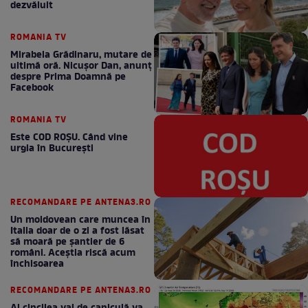
dezvăluit
ROMANIA TV
Mirabela Grădinaru, mutare de
ultimă oră. Nicuşor Dan, anunţ
despre Prima Doamnă pe
Facebook
ROMANIA TV
Este COD ROŞU. Când vine
urgia în Bucureşti
RECOMANDARE PE ANTENA3.RO
Un moldovean care muncea în
Italia doar de o zi a fost lăsat
să moară pe şantier de 6
români. Aceștia riscă acum
închisoarea
RECOMANDARE PE ANTENA3.RO