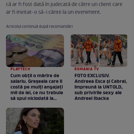
că ar fi fost dată în judecată de către un client care
ar fi invitat-o să-i cânte la un eveniment.
Articolul continuă după recomandări
PLAYTECH
ROMANIA TV
Cum obții o mărire de
FOTO EXCLUSIV.
salariu. Greșeala care îi
Andreea Esca şi Cabral,
costă pe mulți angajați
împreună la UNTOLD,
mii de lei, ce nu trebuie
sub privirile sexy ale
să spui niciodată la
Andreei Ibacka
negociere