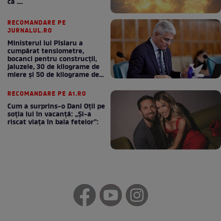
ca ....
RECOMANDARE PE
JURNALUL.RO
Ministerul lui Pîslaru a
cumpărat tensiometre,
bocanci pentru construcții,
jaluzele, 30 de kilograme de
miere și 50 de kilograme de
cafea
RECOMANDARE PE A1.RO
Cum a surprins-o Dani Oțil pe
soția lui în vacanță: „Și-a
riscat viața în baia fetelor”: