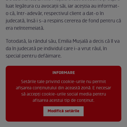
luat legătura cu avocații săi, iar aceștia au informat-
o că, într-adevăr, respectivul client a dat-o în
judecată, însă i s-a respins cererea de fond pentru că
era neîntemeiată.
Totodată, la rândul său, Emilia Mușală a decis că îl va
da în judecată pe individul care i-a vrut răul, în
special pentru defăimare.
INFORMARE
Setările tale privind cookie-urile nu permit
afișarea conținutului din această zonă. E necesar
să accepți cookie-urile social media pentru
afisarea acestui tip de conținut.
Modifică setările