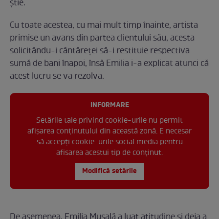
știe.
Cu toate acestea, cu mai mult timp înainte, artista
primise un avans din partea clientului său, acesta
solicitându-i cântăreței să-i restituie respectiva
sumă de bani înapoi, însă Emilia i-a explicat atunci că
acest lucru se va rezolva.
INFORMARE
Setările tale privind cookie-urile nu permit
afișarea conținutului din această zonă. E necesar
să accepți cookie-urile social media pentru
afisarea acestui tip de conținut.
Modifică setările
De asemenea, Emilia Mușală a luat atitudine și deja a