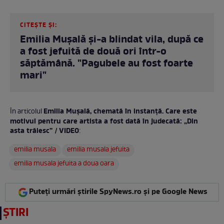
CITEȘTE ȘI:
Emilia Mușală și-a blindat vila, după ce
a fost jefuită de două ori într-o
săptămână. "Pagubele au fost foarte
mari"
Emilia Mușală, chemată în instanță. Care este
În articolul
motivul pentru care artista a fost dată în judecată: „Din
asta trăiesc” / VIDEO
:
emilia musala
emilia musala jefuita
emilia musala jefuita a doua oara
Puteți urmări știrile SpyNews.ro și pe Google News
ȘTIRI