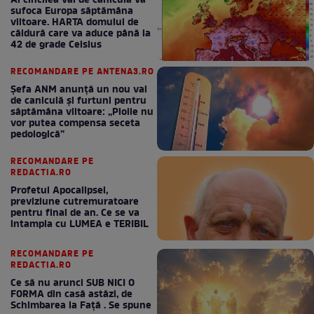
Al cincilea val de caniculă va
sufoca Europa săptămâna
viitoare. HARTA domului de
căldură care va aduce până la
42 de grade Celsius
RECOMANDARE PE ANTENA3.RO
Șefa ANM anunță un nou val
de caniculă și furtuni pentru
săptămâna viitoare: „Ploile nu
vor putea compensa seceta
pedologică”
RECOMANDARE PE
REDACTIA.RO
Profetul Apocalipsei,
previziune cutremuratoare
pentru final de an. Ce se va
intampla cu LUMEA e TERIBIL
RECOMANDARE PE
REDACTIA.RO
Ce să nu arunci SUB NICI O
FORMA din casă astăzi, de
Schimbarea la Față . Se spune