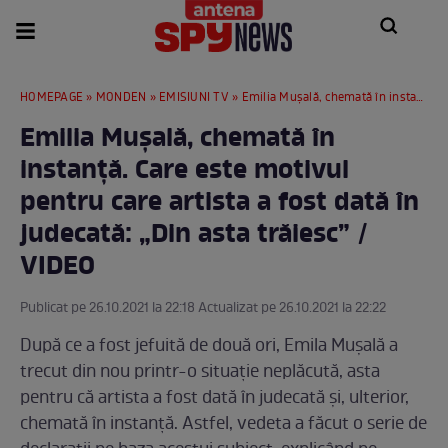
HOMEPAGE
»
MONDEN
»
EMISIUNI TV
» Emilia Mușală, chemată în instanță. Care este motivul pentru care artista a fost dată în judecată: „Din asta trăiesc” / VIDEO
Emilia Mușală, chemată în
instanță. Care este motivul
pentru care artista a fost dată în
judecată: „Din asta trăiesc” /
VIDEO
Publicat pe 26.10.2021 la 22:18 Actualizat pe 26.10.2021 la 22:22
După ce a fost jefuită de două ori, Emila Mușală a
trecut din nou printr-o situație neplăcută, asta
pentru că artista a fost dată în judecată și, ulterior,
chemată în instanță. Astfel, vedeta a făcut o serie de