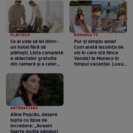
PLAYTECH
ROMANIA TV
Ce ai voie să iei dintr-
Pur și simplu wow!
un hotel fără să
Cum arată locuința de
plătești. Lista completă
vis în care stă Ilinca
a obiectelor gratuite
Vandici la Monaco în
din cameră și a celor
timpul vacanței. Luxul
care rămân
e în starea lui pură.
proprietatea unității
Totul arată ca în filme!
/ GALERIE FOTO
ANTENASTARS
Alina Pușcău, despre
lupta cu lipsa de
încredere: „Aveam
foarte multe gânduri