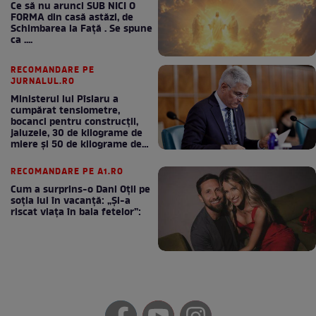
Ce să nu arunci SUB NICI O
FORMA din casă astăzi, de
Schimbarea la Față . Se spune
ca ....
RECOMANDARE PE
JURNALUL.RO
Ministerul lui Pîslaru a
cumpărat tensiometre,
bocanci pentru construcții,
jaluzele, 30 de kilograme de
miere și 50 de kilograme de
cafea
RECOMANDARE PE A1.RO
Cum a surprins-o Dani Oțil pe
soția lui în vacanță: „Și-a
riscat viața în baia fetelor”: