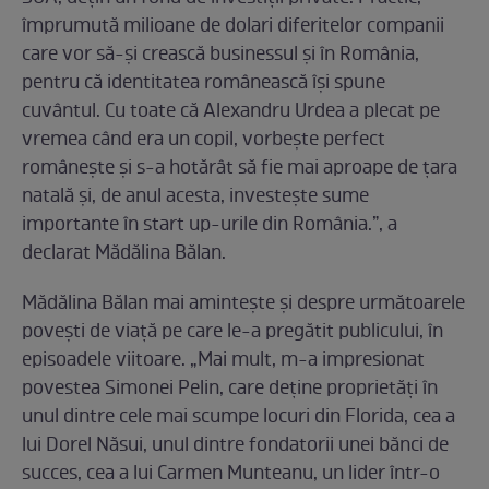
împrumută milioane de dolari diferitelor companii
care vor să-şi crească businessul şi în România,
pentru că identitatea românească îşi spune
cuvântul. Cu toate că Alexandru Urdea a plecat pe
vremea când era un copil, vorbeşte perfect
româneşte şi s-a hotărât să fie mai aproape de ţara
natală şi, de anul acesta, investeşte sume
importante în start up-urile din România.”, a
declarat Mădălina Bălan.
Mădălina Bălan mai aminteşte şi despre următoarele
poveşti de viaţă pe care le-a pregătit publicului, în
episoadele viitoare. „Mai mult, m-a impresionat
povestea Simonei Pelin, care deţine proprietăţi în
unul dintre cele mai scumpe locuri din Florida, cea a
lui Dorel Năsui, unul dintre fondatorii unei bănci de
succes, cea a lui Carmen Munteanu, un lider într-o