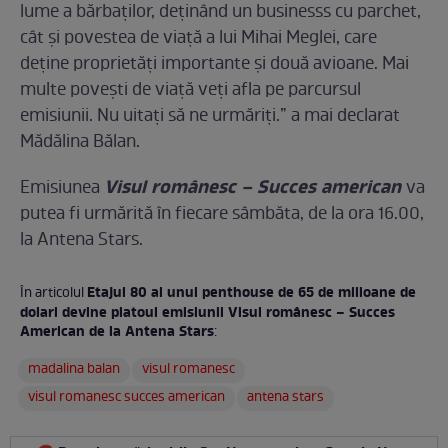
lume a bărbaţilor, deţinând un businesss cu parchet,
cât şi povestea de viaţă a lui Mihai Meglei, care
deţine proprietăţi importante şi două avioane. Mai
multe poveşti de viaţă veţi afla pe parcursul
emisiunii. Nu uitaţi să ne urmăriţi.” a mai declarat
Mădălina Bălan.
Visul românesc – Succes american
Emisiunea
va
putea fi urmărită în fiecare sâmbăta, de la ora 16.00,
la Antena Stars.
Etajul 80 al unui penthouse de 65 de milioane de
În articolul
dolari devine platoul emisiunii Visul românesc – Succes
American de la Antena Stars
:
madalina balan
visul romanesc
visul romanesc succes american
antena stars