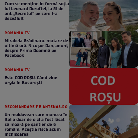
Cum se menţine în formă soţia
lui Leonard Doroftei, la 51 de
ani. „Secretul” pe care l-a
dezvăluit
ROMANIA TV
Mirabela Grădinaru, mutare de
ultimă oră. Nicuşor Dan, anunţ
despre Prima Doamnă pe
Facebook
ROMANIA TV
Este COD ROŞU. Când vine
urgia în Bucureşti
RECOMANDARE PE ANTENA3.RO
Un moldovean care muncea în
Italia doar de o zi a fost lăsat
să moară pe şantier de 6
români. Aceștia riscă acum
închisoarea