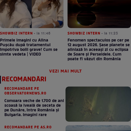
SHOWBIZ INTERN
• la 11:46
SHOWBIZ INTERN
• la 11:25
Primele imagini cu Alina
Fenomen spectaculos pe cer pe
Pușcău după tratamentul
12 august 2026. Șase planete se
împotriva bolii grave! Cum se
aliniază în aceeași zi cu eclipsa
simte vedeta | VIDEO
de Soare și Perseidele. Cum
poate fi văzut din România
VEZI MAI MULT
RECOMANDĂRI
RECOMANDARE PE
OBSERVATORNEWS.RO
Comoara veche de 1.700 de ani
scoasă la iveală de seceta de
pe Dunăre, între România şi
Bulgaria. Imagini rare
RECOMANDARE PE AS.RO