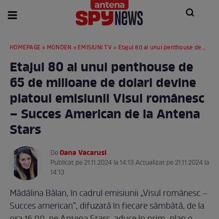
HOMEPAGE
»
MONDEN
»
EMISIUNI TV
» Etajul 80 al unui penthouse de 65 de milioane de dolari devine platoul emisiunii Visul românesc – Succes American de la Antena Stars
Etajul 80 al unui penthouse de
65 de milioane de dolari devine
platoul emisiunii Visul românesc
– Succes American de la Antena
Stars
Oana Vacarusi
De
.
Publicat pe 21.11.2024 la 14:13 Actualizat pe 21.11.2024 la
14:13
Mădălina Bălan, în cadrul emisiunii „Visul românesc –
Succes american”, difuzată în fiecare sâmbătă, de la