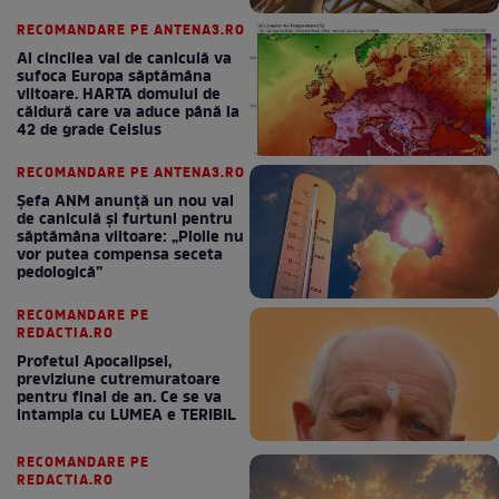
RECOMANDARE PE ANTENA3.RO
Al cincilea val de caniculă va
sufoca Europa săptămâna
viitoare. HARTA domului de
căldură care va aduce până la
42 de grade Celsius
RECOMANDARE PE ANTENA3.RO
Șefa ANM anunță un nou val
de caniculă și furtuni pentru
săptămâna viitoare: „Ploile nu
vor putea compensa seceta
pedologică”
RECOMANDARE PE
REDACTIA.RO
Profetul Apocalipsei,
previziune cutremuratoare
pentru final de an. Ce se va
intampla cu LUMEA e TERIBIL
RECOMANDARE PE
REDACTIA.RO