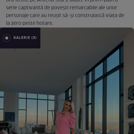
ora 16.00, pe Antena Stars, aduce în prim-plan o
serie captivantă de poveşti remarcabile ale unor
personaje care au reuşit să-şi construiască viaţa de
la zero peste hotare.
GALERIE (3)