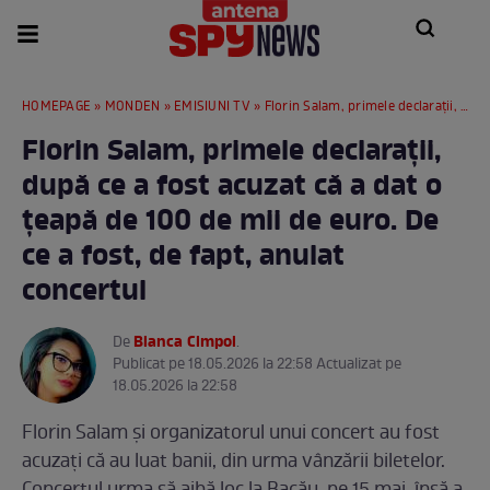
HOMEPAGE
»
MONDEN
»
EMISIUNI TV
» Florin Salam, primele declarații, după ce a fost acuzat că a dat o țeapă de 100 de mii de euro. De ce a fost, de fapt, anulat concertul
Florin Salam, primele declarații,
după ce a fost acuzat că a dat o
țeapă de 100 de mii de euro. De
ce a fost, de fapt, anulat
concertul
Bianca Cimpoi
De
.
Publicat pe 18.05.2026 la 22:58 Actualizat pe
18.05.2026 la 22:58
Florin Salam și organizatorul unui concert au fost
acuzați că au luat banii, din urma vânzării biletelor.