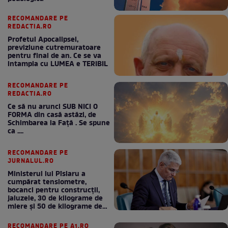
RECOMANDARE PE
REDACTIA.RO
Profetul Apocalipsei,
previziune cutremuratoare
pentru final de an. Ce se va
intampla cu LUMEA e TERIBIL
RECOMANDARE PE
REDACTIA.RO
Ce să nu arunci SUB NICI O
FORMA din casă astăzi, de
Schimbarea la Față . Se spune
ca ....
RECOMANDARE PE
JURNALUL.RO
Ministerul lui Pîslaru a
cumpărat tensiometre,
bocanci pentru construcții,
jaluzele, 30 de kilograme de
miere și 50 de kilograme de
cafea
RECOMANDARE PE A1.RO