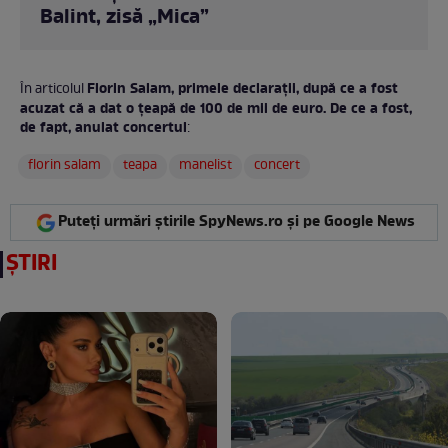
Balint, zisă „Mica”
Florin Salam, primele declarații, după ce a fost
În articolul
acuzat că a dat o țeapă de 100 de mii de euro. De ce a fost,
de fapt, anulat concertul
:
florin salam
teapa
manelist
concert
Puteți urmări știrile SpyNews.ro și pe Google News
ȘTIRI