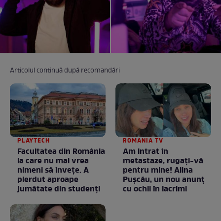
Articolul continuă după recomandări
PLAYTECH
ROMANIA TV
Facultatea din România
Am intrat în
la care nu mai vrea
metastaze, rugaţi-vă
nimeni să înveţe. A
pentru mine! Alina
pierdut aproape
Puşcău, un nou anunţ
jumătate din studenţi
cu ochii în lacrimi