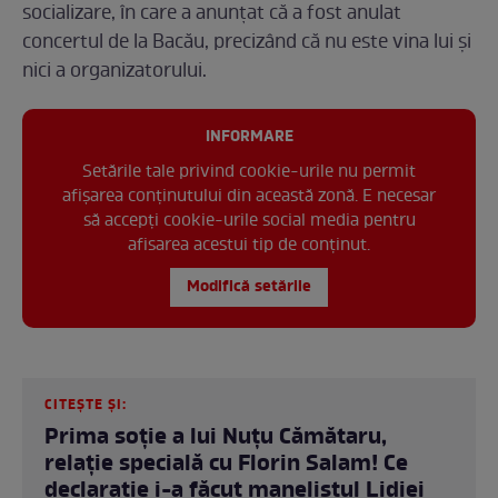
socializare, în care a anunțat că a fost anulat
concertul de la Bacău, precizând că nu este vina lui și
nici a organizatorului.
INFORMARE
Setările tale privind cookie-urile nu permit
afișarea conținutului din această zonă. E necesar
să accepți cookie-urile social media pentru
afisarea acestui tip de conținut.
Modifică setările
CITEȘTE ȘI:
Prima soție a lui Nuțu Cămătaru,
relație specială cu Florin Salam! Ce
declarație i-a făcut manelistul Lidiei