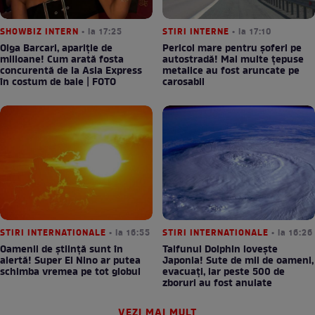
SHOWBIZ INTERN
• la 17:25
STIRI INTERNE
• la 17:10
Olga Barcari, apariție de
Pericol mare pentru șoferi pe
milioane! Cum arată fosta
autostradă! Mai multe țepuse
concurentă de la Asia Express
metalice au fost aruncate pe
în costum de baie | FOTO
carosabil
STIRI INTERNATIONALE
• la 16:55
STIRI INTERNATIONALE
• la 16:26
Oamenii de știință sunt în
Taifunul Dolphin lovește
alertă! Super El Nino ar putea
Japonia! Sute de mii de oameni,
schimba vremea pe tot globul
evacuați, iar peste 500 de
zboruri au fost anulate
VEZI MAI MULT