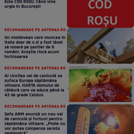
Este COD ROŞU. Când vine
urgia în Bucureşti
RECOMANDARE PE ANTENA3.RO
Un moldovean care muncea în
Italia doar de o zi a fost lăsat
să moară pe şantier de 6
români. Aceștia riscă acum
închisoarea
RECOMANDARE PE ANTENA3.RO
Al cincilea val de caniculă va
sufoca Europa săptămâna
viitoare. HARTA domului de
căldură care va aduce până la
42 de grade Celsius
RECOMANDARE PE ANTENA3.RO
Șefa ANM anunță un nou val
de caniculă și furtuni pentru
săptămâna viitoare: „Ploile nu
vor putea compensa seceta
pedologică”