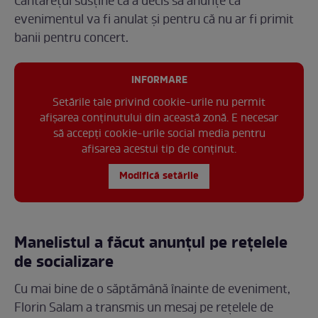
Cântărețul susține că a decis să anunțe că
evenimentul va fi anulat și pentru că nu ar fi primit
banii pentru concert.
INFORMARE
Setările tale privind cookie-urile nu permit
afișarea conținutului din această zonă. E necesar
să accepți cookie-urile social media pentru
afisarea acestui tip de conținut.
Modifică setările
Manelistul a făcut anunțul pe rețelele
de socializare
Cu mai bine de o săptămână înainte de eveniment,
Florin Salam a transmis un mesaj pe rețelele de