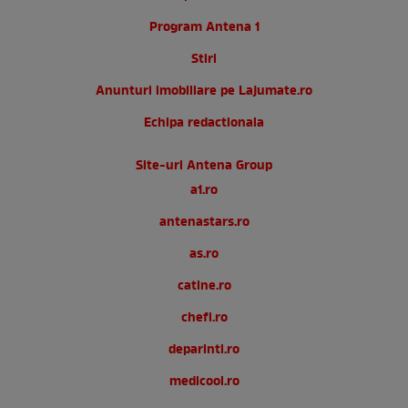
Program Antena 1
Stiri
Anunturi imobiliare pe Lajumate.ro
Echipa redactionala
Site-uri Antena Group
a1.ro
antenastars.ro
as.ro
catine.ro
chefi.ro
deparinti.ro
medicool.ro