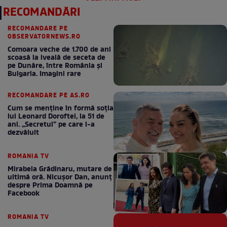
RECOMANDĂRI
RECOMANDARE PE
OBSERVATORNEWS.RO
Comoara veche de 1.700 de ani
scoasă la iveală de seceta de
pe Dunăre, între România şi
Bulgaria. Imagini rare
RECOMANDARE PE AS.RO
Cum se menţine în formă soţia
lui Leonard Doroftei, la 51 de
ani. „Secretul” pe care l-a
dezvăluit
ROMANIA TV
Mirabela Grădinaru, mutare de
ultimă oră. Nicuşor Dan, anunţ
despre Prima Doamnă pe
Facebook
ROMANIA TV