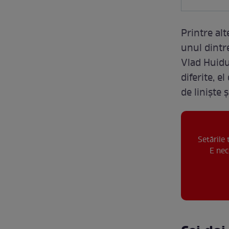
Printre alt
unul dintre
Vlad Huidu
diferite, e
de liniște ș
Setările
E nec