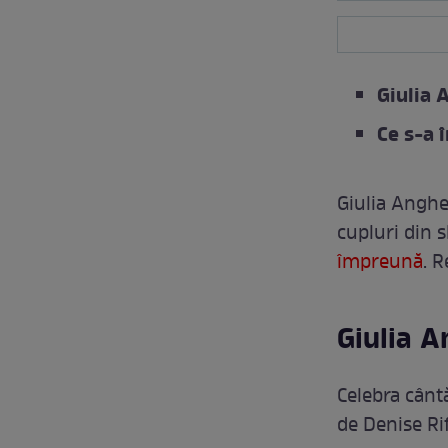
Giulia 
Ce s-a 
Giulia Anghe
cupluri din s
împreună
. R
Giulia A
Celebra cânt
de Denise Rif