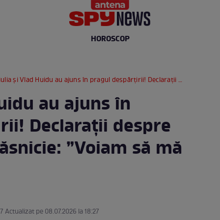
HOROSCOP
ia și Vlad Huidu au ajuns în pragul despărțirii! Declarații despre tensiunile din căsnicie: ”Voiam să mă distrez”
Huidu au ajuns în
rii! Declarații despre
căsnicie: ”Voiam să mă
27 Actualizat pe 08.07.2026 la 18:27