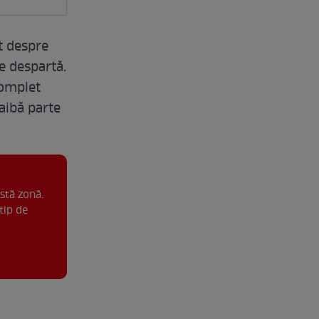
it despre
e despartă.
complet
 aibă parte
stă zonă.
tip de