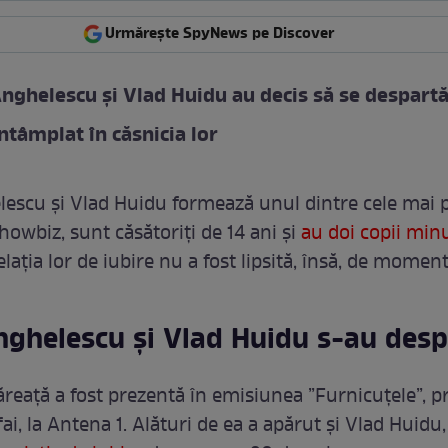
Urmărește SpyNews pe Discover
Anghelescu și Vlad Huidu au decis să se despart
întâmplat în căsnicia lor
lescu și Vlad Huidu formează unul dintre cele mai 
howbiz, sunt căsătoriți de 14 ani și
au doi copii min
elația lor de iubire nu a fost lipsită, însă, de momente
nghelescu și Vlad Huidu s-au desp
ăreață a fost prezentă în emisiunea ”Furnicuțele”, p
ai, la Antena 1. Alături de ea a apărut și Vlad Huidu