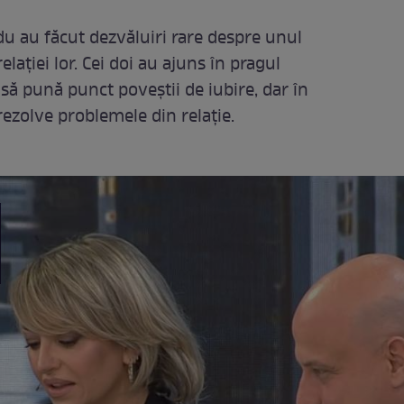
du au făcut dezvăluiri rare despre unul
elației lor. Cei doi au ajuns în pragul
s să pună punct poveștii de iubire, dar în
rezolve problemele din relație.