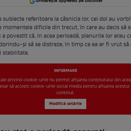
Urmărește SpyNews pe Discover
e subiecte referitoare la căsnicia lor, cei doi au vorb
 momentele dificile din trecut, în care au decis să s
 a povestit că, în acea perioadă, planurile lor erau 
l dorindu-și să se distreze, în timp ce ea ar fi vrut să
i stabilitate.
INFORMARE
 tale privind cookie-urile nu permit afișarea conținutului din acea
esar să accepți cookie-urile social media pentru afisarea acestui 
conținut.
Modifică setările