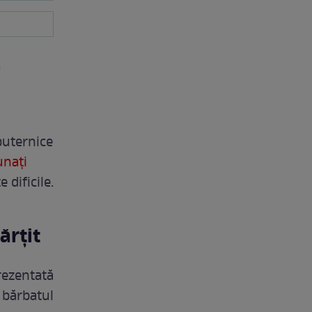
ă
puternice
unați
 dificile.
ărțit
rezentată
, bărbatul