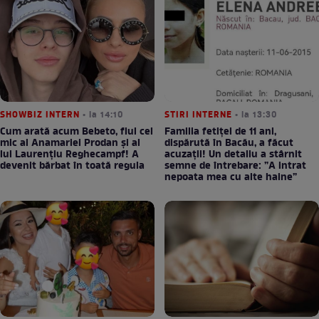
SHOWBIZ INTERN
• la 14:10
STIRI INTERNE
• la 13:30
Cum arată acum Bebeto, fiul cel
Familia fetiței de 11 ani,
mic al Anamariei Prodan și al
dispărută în Bacău, a făcut
lui Laurențiu Reghecampf! A
acuzații! Un detaliu a stârnit
devenit bărbat în toată regula
semne de întrebare: ”A intrat
nepoata mea cu alte haine”