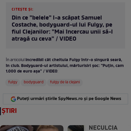
CITEȘTE ȘI:
Din ce ”belele” l-a scăpat Samuel
Costache, bodyguard-ul lui Fulgy, pe
fiul Clejanilor: ”Mai încercau unii să-l
atragă cu ceva” / VIDEO
Incredibil cât cheltuia Fulgy într-o singură seară,
În articolul
în club. Bodyguard-ul artistului, mărturisiri șoc: ”Puțin, cam
1.000 de euro așa” / VIDEO
:
fulgy
bodyguard
fulgy de la clejani
Puteți urmări știrile SpyNews.ro și pe Google News
ȘTIRI