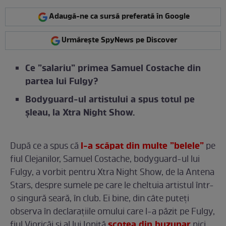
Adaugă-ne ca sursă preferată în Google
Urmărește SpyNews pe Discover
Ce ”salariu” primea Samuel Costache din
partea lui Fulgy?
Bodyguard-ul artistului a spus totul pe
șleau, la Xtra Night Show.
l-a scăpat din multe ”belele”
După ce a spus că
pe
fiul Clejanilor, Samuel Costache, bodyguard-ul lui
Fulgy, a vorbit pentru Xtra Night Show, de la Antena
Stars, despre sumele pe care le cheltuia artistul într-
o singură seară, în club. Ei bine, din câte puteți
observa în declarațiile omului care l-a păzit pe Fulgy,
scotea din buzunar
fiul Vioricăi și al lui Ioniță
nici