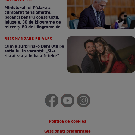
JURNALUL.RO
Ministerul lui Pîslaru a
cumpărat tensiometre,
bocanci pentru construcții,
jaluzele, 30 de kilograme de
miere și 50 de kilograme de
cafea
RECOMANDARE PE A1.RO
Cum a surprins-o Dani Oțil pe
soția lui în vacanță: „Și-a
riscat viața în baia fetelor”:
Politica de cookies
Gestionați preferințele