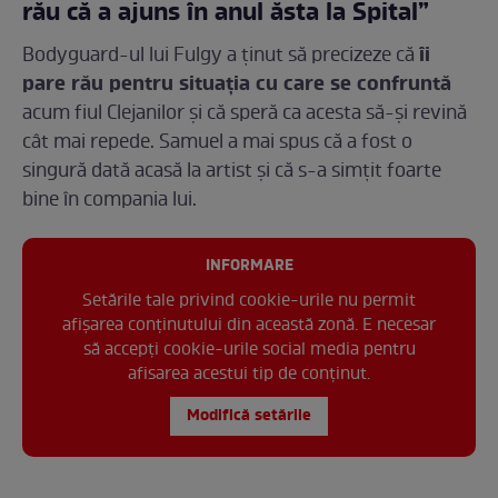
rău că a ajuns în anul ăsta la Spital”
îi
Bodyguard-ul lui Fulgy a ținut să precizeze că
pare rău pentru situația cu care se confruntă
acum fiul Clejanilor și că speră ca acesta să-și revină
cât mai repede. Samuel a mai spus că a fost o
singură dată acasă la artist și că s-a simțit foarte
bine în compania lui.
INFORMARE
Setările tale privind cookie-urile nu permit
afișarea conținutului din această zonă. E necesar
să accepți cookie-urile social media pentru
afisarea acestui tip de conținut.
Modifică setările