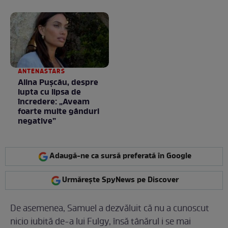
negociere
la nimeni așa ceva:
Fără cuvinte / VIDEO
ANTENASTARS
Alina Pușcău, despre
lupta cu lipsa de
încredere: „Aveam
foarte multe gânduri
negative”
Adaugă-ne ca sursă preferată în Google
Urmărește SpyNews pe Discover
De asemenea, Samuel a dezvăluit că nu a cunoscut
nicio iubită de-a lui Fulgy, însă tânărul i se mai