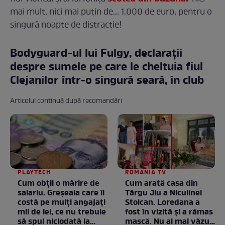
mai mult, nici mai puțin de... 1.000 de euro, pentru o
singură noapte de distracție!
Bodyguard-ul lui Fulgy, declarații
despre sumele pe care le cheltuia fiul
Clejanilor într-o singură seară, în club
Articolul continuă după recomandări
PLAYTECH
ROMANIA TV
Cum obții o mărire de
Cum arată casa din
salariu. Greșeala care îi
Târgu Jiu a Niculinei
costă pe mulți angajați
Stoican. Loredana a
mii de lei, ce nu trebuie
fost în vizită și a rămas
să spui niciodată la
mască. Nu ai mai văzut