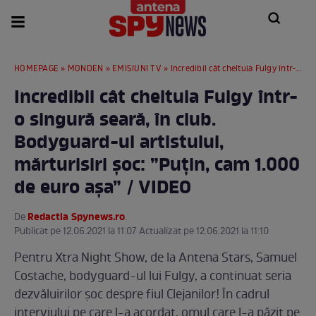
HOMEPAGE
»
MONDEN
»
EMISIUNI TV
» Incredibil cât cheltuia Fulgy într-o singură seară, în club. Bodyguard-ul artistului, mărturisiri șoc: ”Puțin, cam 1.000 de euro așa” / VIDEO
Incredibil cât cheltuia Fulgy într-
o singură seară, în club.
Bodyguard-ul artistului,
mărturisiri șoc: ”Puțin, cam 1.000
de euro așa” / VIDEO
Redactia Spynews.ro
De
.
Publicat pe 12.06.2021 la 11:07 Actualizat pe 12.06.2021 la 11:10
Pentru Xtra Night Show, de la Antena Stars, Samuel
Costache, bodyguard-ul lui Fulgy, a continuat seria
dezvăluirilor șoc despre fiul Clejanilor! În cadrul
interviului pe care l-a acordat, omul care l-a păzit pe