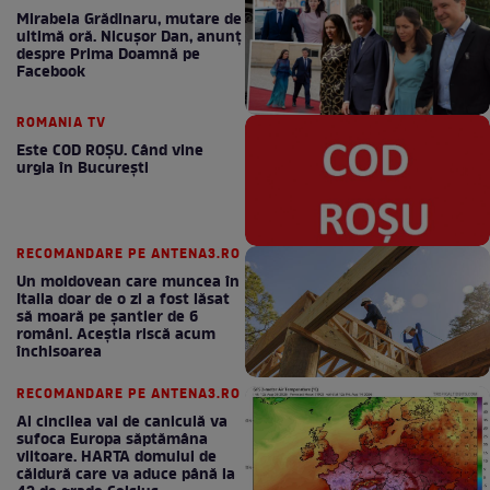
Mirabela Grădinaru, mutare de
ultimă oră. Nicuşor Dan, anunţ
despre Prima Doamnă pe
Facebook
ROMANIA TV
Este COD ROŞU. Când vine
urgia în Bucureşti
RECOMANDARE PE ANTENA3.RO
Un moldovean care muncea în
Italia doar de o zi a fost lăsat
să moară pe şantier de 6
români. Aceștia riscă acum
închisoarea
RECOMANDARE PE ANTENA3.RO
Al cincilea val de caniculă va
sufoca Europa săptămâna
viitoare. HARTA domului de
căldură care va aduce până la