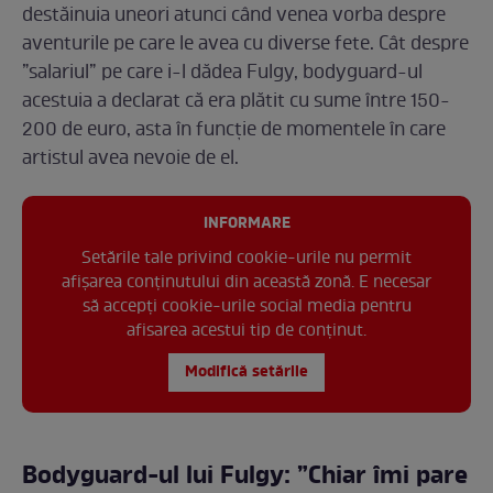
destăinuia uneori atunci când venea vorba despre
aventurile pe care le avea cu diverse fete. Cât despre
”salariul” pe care i-l dădea Fulgy, bodyguard-ul
acestuia a declarat că era plătit cu sume între 150-
200 de euro, asta în funcție de momentele în care
artistul avea nevoie de el.
INFORMARE
Setările tale privind cookie-urile nu permit
afișarea conținutului din această zonă. E necesar
să accepți cookie-urile social media pentru
afisarea acestui tip de conținut.
Modifică setările
Bodyguard-ul lui Fulgy: ”Chiar îmi pare