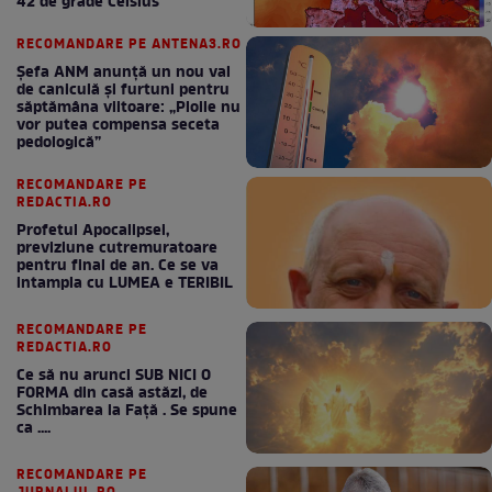
42 de grade Celsius
RECOMANDARE PE ANTENA3.RO
Șefa ANM anunță un nou val
de caniculă și furtuni pentru
săptămâna viitoare: „Ploile nu
vor putea compensa seceta
pedologică”
RECOMANDARE PE
REDACTIA.RO
Profetul Apocalipsei,
previziune cutremuratoare
pentru final de an. Ce se va
intampla cu LUMEA e TERIBIL
RECOMANDARE PE
REDACTIA.RO
Ce să nu arunci SUB NICI O
FORMA din casă astăzi, de
Schimbarea la Față . Se spune
ca ....
RECOMANDARE PE