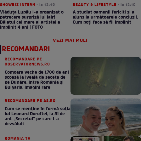
SHOWBIZ INTERN
• la 12:49
BEAUTY & LIFESTYLE
• la 12:10
Vlăduța Lupău i-a organizat o
A studiat oamenii fericiți și a
petrecere surpriză lui Iair!
ajuns la următoarele concluzii.
Băiatul cel mare al artistei a
Cum poți face să fii împlinit
împlinit 4 ani | FOTO
VEZI MAI MULT
RECOMANDĂRI
RECOMANDARE PE
OBSERVATORNEWS.RO
Comoara veche de 1.700 de ani
scoasă la iveală de seceta de
pe Dunăre, între România şi
Bulgaria. Imagini rare
RECOMANDARE PE AS.RO
Cum se menţine în formă soţia
lui Leonard Doroftei, la 51 de
ani. „Secretul” pe care l-a
dezvăluit
ROMANIA TV