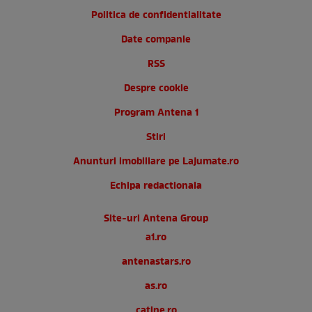
Politica de confidentialitate
Date companie
RSS
Despre cookie
Program Antena 1
Stiri
Anunturi imobiliare pe Lajumate.ro
Echipa redactionala
Site-uri Antena Group
a1.ro
antenastars.ro
as.ro
catine.ro