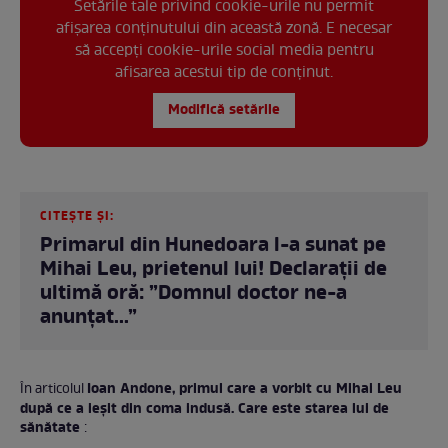
Setările tale privind cookie-urile nu permit
afișarea conținutului din această zonă. E necesar
să accepți cookie-urile social media pentru
afisarea acestui tip de conținut.
Modifică setările
CITEȘTE ȘI:
Primarul din Hunedoara l-a sunat pe
Mihai Leu, prietenul lui! Declarații de
ultimă oră: ”Domnul doctor ne-a
anunțat...”
Ioan Andone, primul care a vorbit cu Mihai Leu
În articolul
după ce a ieșit din coma indusă. Care este starea lui de
sănătate
: