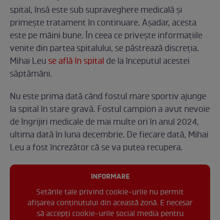
spital, însă este sub supraveghere medicală și
primește tratament în continuare. Așadar, acesta
este pe mâini bune. În ceea ce privește informațiile
venite din partea spitalului, se păstrează discreția.
Mihai Leu
se află în spital
de la începutul acestei
săptămâni.
Nu este prima dată când fostul mare sportiv ajunge
la spital în stare gravă. Fostul campion a avut nevoie
de îngrijiri medicale de mai multe ori în anul 2024,
ultima dată în luna decembrie. De fiecare dată, Mihai
Leu a fost încrezător că se va putea recupera.
INFORMARE
Setările tale privind cookie-urile nu permit
afișarea conținutului din această zonă. E necesar
să accepți cookie-urile social media pentru