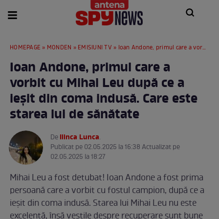
HOMEPAGE
»
MONDEN
»
EMISIUNI TV
» Ioan Andone, primul care a vorbit cu Mihai Leu după ce a ieșit din coma indusă. Care este starea lui de sănătate
Ioan Andone, primul care a
vorbit cu Mihai Leu după ce a
ieșit din coma indusă. Care este
starea lui de sănătate
Ilinca Lunca
De
.
Publicat pe 02.05.2025 la 16:38 Actualizat pe
02.05.2025 la 18:27
Mihai Leu a fost detubat! Ioan Andone a fost prima
persoană care a vorbit cu fostul campion, după ce a
ieșit din coma indusă. Starea lui Mihai Leu nu este
excelentă, însă veștile despre recuperare sunt bune