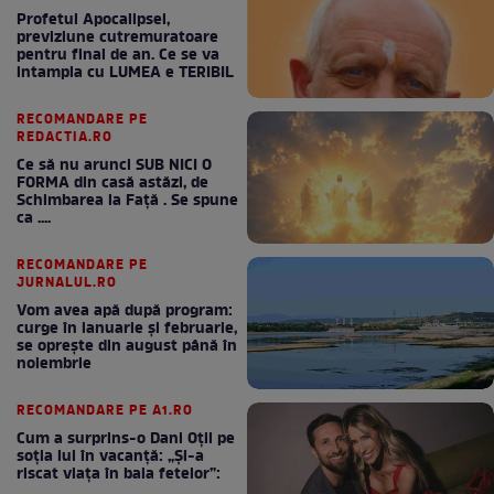
Profetul Apocalipsei,
previziune cutremuratoare
pentru final de an. Ce se va
intampla cu LUMEA e TERIBIL
RECOMANDARE PE
REDACTIA.RO
Ce să nu arunci SUB NICI O
FORMA din casă astăzi, de
Schimbarea la Față . Se spune
ca ....
RECOMANDARE PE
JURNALUL.RO
Vom avea apă după program:
curge în ianuarie și februarie,
se oprește din august până în
noiembrie
RECOMANDARE PE A1.RO
Cum a surprins-o Dani Oțil pe
soția lui în vacanță: „Și-a
riscat viața în baia fetelor”: