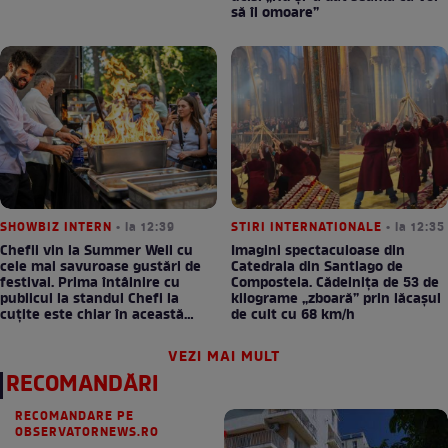
să îl omoare”
SHOWBIZ INTERN
• la 12:39
STIRI INTERNATIONALE
• la 12:35
Chefii vin la Summer Well cu
Imagini spectaculoase din
cele mai savuroase gustări de
Catedrala din Santiago de
festival. Prima întâlnire cu
Compostela. Cădelnița de 53 de
publicul la standul Chefi la
kilograme „zboară” prin lăcașul
cuțite este chiar în această
de cult cu 68 km/h
seară!
VEZI MAI MULT
RECOMANDĂRI
RECOMANDARE PE
OBSERVATORNEWS.RO