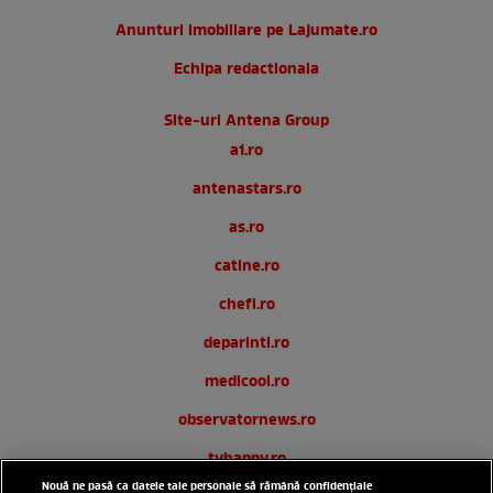
Anunturi imobiliare pe Lajumate.ro
Echipa redactionala
Site-uri Antena Group
a1.ro
antenastars.ro
as.ro
catine.ro
chefi.ro
deparinti.ro
medicool.ro
observatornews.ro
tvhappy.ro
Nouă ne pasă ca datele tale personale să rămână confidențiale