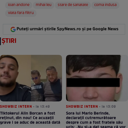
ioan andone
mihai leu
stare de sanatate
coma indusa
viata fara filtru
Puteți urmări știrile SpyNews.ro și pe Google News
ȘTIRI
SHOWBIZ INTERN
• la 13:49
SHOWBIZ INTERN
• la 13:09
Tiktokerul Alin Borcan a fost
Sora lui Mario Berinde,
reținut, din nou! Ce acuzații
declarații cutremurătoare
grave i se aduc de această dată
despre cum a fost fratele său
ucis: „Nu și-a dat seama că vor