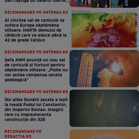
Dan câștigă un salariu foarte
bun în fiecare lună!
RECOMANDARE PE ANTENA3.RO
Al cincilea val de caniculă va
sufoca Europa săptămâna
viitoare. HARTA domului de
căldură care va aduce până la
42 de grade Celsius
RECOMANDARE PE ANTENA3.RO
Șefa ANM anunță un nou val
de caniculă și furtuni pentru
săptămâna viitoare: „Ploile nu
vor putea compensa seceta
pedologică”
RECOMANDARE PE ANTENA3.RO
Din albia Dunării secate a ieșit
la iveală Podul lui Constantin,
din Imperiul Roman. Imagini
rare cu impresionanta
construcție din 328
RECOMANDARE PE
REDACTIA.RO