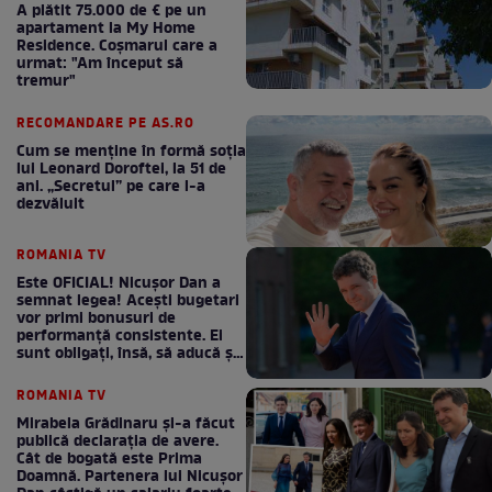
A plătit 75.000 de € pe un
apartament la My Home
Residence. Coşmarul care a
urmat: "Am început să
tremur"
RECOMANDARE PE AS.RO
Cum se menţine în formă soţia
lui Leonard Doroftei, la 51 de
ani. „Secretul” pe care l-a
dezvăluit
ROMANIA TV
Este OFICIAL! Nicușor Dan a
semnat legea! Acești bugetari
vor primi bonusuri de
performanță consistente. Ei
sunt obligați, însă, să aducă și
bani la bugetul de stat
ROMANIA TV
Mirabela Grădinaru și-a făcut
publică declarația de avere.
Cât de bogată este Prima
Doamnă. Partenera lui Nicușor