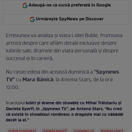
Adaugă-ne ca sursă preferată în Google
Urmărește SpyNews pe Discover
Emisiunea va analiza și viața Lidiei Buble, frumoasa
artistă despre care aflăm detalii exclusive despre
iubirile sale, dramele din viața personală și despre
succesul ei în carieră.
"Spynews
Nu rataţi ediția din această duminică a
TV"
Mara Bănică
cu
, la Antena Stars, de la ora
12:00.
Iubiri şi drame din showbiz cu Mihai Trăistariu şi
În articolul
Daniela Gyorfi, în „Spynews TV”, pe Antena Stars, “Nu cred
că există în showbizul românesc o dragoste mai cu năbădăi
decât la ei.”
:
mihai traistariu
daniela gyorfi
spynews tv
antena stars