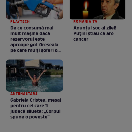
PLAYTECH
ROMANIA TV
De ce consumă mai
Anunţul şoc al zilei!
mult mașina dacă
Puţini ştiau că are
rezervorul este
cancer
aproape gol. Greșeala
pe care mulți șoferi o
fac fără să știe
ANTENASTARS
Gabriela Cristea, mesaj
pentru cei care îi
judecă silueta: „Corpul
spune o poveste”