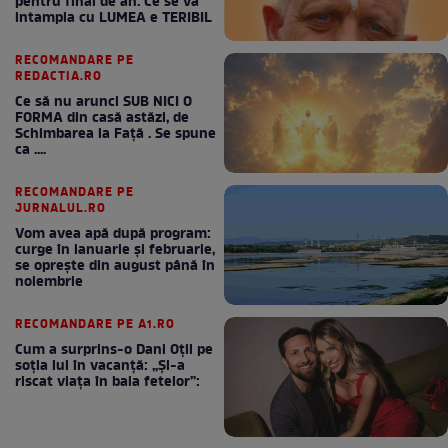
pentru final de an. Ce se va
intampla cu LUMEA e TERIBIL
RECOMANDARE PE
REDACTIA.RO
Ce să nu arunci SUB NICI O
FORMA din casă astăzi, de
Schimbarea la Față . Se spune
ca ....
RECOMANDARE PE
JURNALUL.RO
Vom avea apă după program:
curge în ianuarie și februarie,
se oprește din august până în
noiembrie
RECOMANDARE PE A1.RO
Cum a surprins-o Dani Oțil pe
soția lui în vacanță: „Și-a
riscat viața în baia fetelor”: