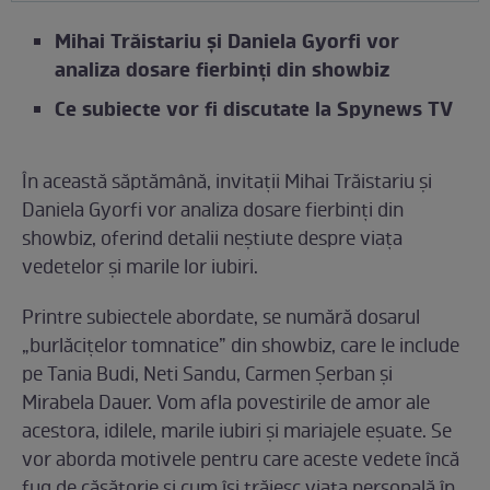
Mihai Trăistariu și Daniela Gyorfi vor
analiza dosare fierbinți din showbiz
Ce subiecte vor fi discutate la Spynews TV
În această săptămână, invitații Mihai Trăistariu și
Daniela Gyorfi vor analiza dosare fierbinți din
showbiz, oferind detalii neștiute despre viața
vedetelor și marile lor iubiri.
Printre subiectele abordate, se numără dosarul
„burlăcițelor tomnatice” din showbiz, care le include
pe Tania Budi, Neti Sandu, Carmen Șerban și
Mirabela Dauer. Vom afla povestirile de amor ale
acestora, idilele, marile iubiri și mariajele eșuate. Se
vor aborda motivele pentru care aceste vedete încă
fug de căsătorie și cum își trăiesc viața personală în