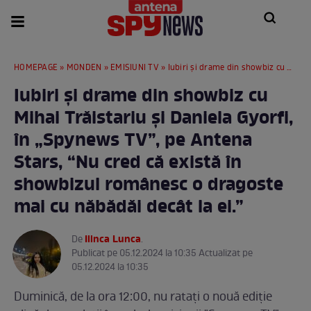
HOMEPAGE
»
MONDEN
»
EMISIUNI TV
» Iubiri şi drame din showbiz cu Mihai Trăistariu şi Daniela Gyorfi, în „Spynews TV”, pe Antena Stars, “Nu cred că există în showbizul românesc o dragoste mai cu năbădăi decât la ei.”
Iubiri şi drame din showbiz cu
Mihai Trăistariu şi Daniela Gyorfi,
în „Spynews TV”, pe Antena
Stars, “Nu cred că există în
showbizul românesc o dragoste
mai cu năbădăi decât la ei.”
Ilinca Lunca
De
.
Publicat pe 05.12.2024 la 10:35 Actualizat pe
05.12.2024 la 10:35
Duminică, de la ora 12:00, nu rataţi o nouă ediție