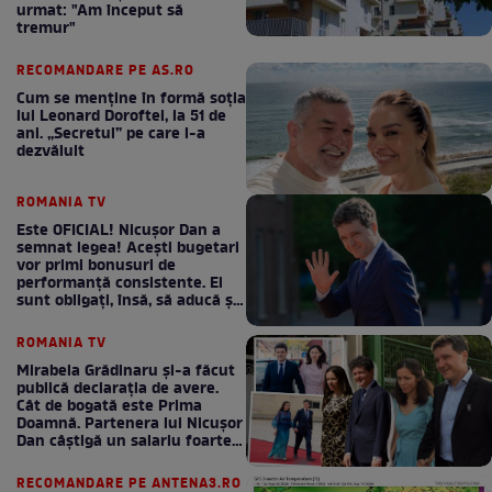
urmat: "Am început să
tremur"
RECOMANDARE PE AS.RO
Cum se menţine în formă soţia
lui Leonard Doroftei, la 51 de
ani. „Secretul” pe care l-a
dezvăluit
ROMANIA TV
Este OFICIAL! Nicușor Dan a
semnat legea! Acești bugetari
vor primi bonusuri de
performanță consistente. Ei
sunt obligați, însă, să aducă și
bani la bugetul de stat
ROMANIA TV
Mirabela Grădinaru și-a făcut
publică declarația de avere.
Cât de bogată este Prima
Doamnă. Partenera lui Nicușor
Dan câștigă un salariu foarte
bun în fiecare lună!
RECOMANDARE PE ANTENA3.RO