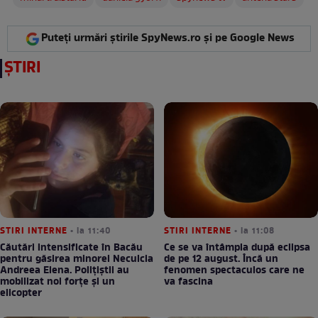
Puteți urmări știrile SpyNews.ro și pe Google News
ȘTIRI
STIRI INTERNE
• la 11:40
STIRI INTERNE
• la 11:08
Căutări intensificate în Bacău
Ce se va întâmpla după eclipsa
pentru găsirea minorei Neculcia
de pe 12 august. Încă un
Andreea Elena. Polițiștii au
fenomen spectaculos care ne
mobilizat noi forțe și un
va fascina
elicopter