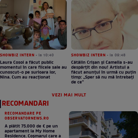
SHOWBIZ INTERN
• la 10:40
SHOWBIZ INTERN
• la 09:48
Laura Cosoi a făcut public
Cătălin Crișan și Camelia s-au
momentul în care fiicele sale au
despărțit din nou! Artistul a
cunoscut-o pe surioara lor,
făcut anunțul în urmă cu puțin
Nina. Cum au reacționat
timp: „Sper să nu mă întrebați
de ce”
VEZI MAI MULT
RECOMANDĂRI
RECOMANDARE PE
OBSERVATORNEWS.RO
A plătit 75.000 de € pe un
apartament la My Home
Residence. Coşmarul care a