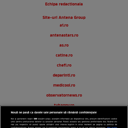
Echipa redactionala
Site-uri Antena Group
a1.ro
antenastars.ro
as.ro
catine.ro
chefi.ro
deparinti.ro
medicool.ro
observatornews.ro
tvhappy.ro
Nouă ne pasă ca datele tale personale să rămână confidențiale
useit.ro
589
Noi și partenerii noștri
stocăm și/sau accesăm informații pe dispozitivul dvs., precum identificatorii cookie
unici pentru prelucrarea datelor cu caracter personal. Puteți accepta sau gestiona preferințele dvs. făcând clic
zutv.ro
mai jos, respectiv vă puteți opune utilizării unui interes legitim în orice moment pe pagina cu politica de
Mai multe
confidențialitate. Aceste alegeri vor fi raportate partenerilor noștri și nu vă vor afecta navigarea.