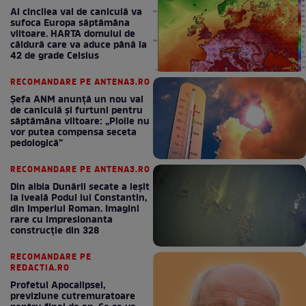
Al cincilea val de caniculă va
sufoca Europa săptămâna
viitoare. HARTA domului de
căldură care va aduce până la
42 de grade Celsius
RECOMANDARE PE ANTENA3.RO
Șefa ANM anunță un nou val
de caniculă și furtuni pentru
săptămâna viitoare: „Ploile nu
vor putea compensa seceta
pedologică”
RECOMANDARE PE ANTENA3.RO
Din albia Dunării secate a ieșit
la iveală Podul lui Constantin,
din Imperiul Roman. Imagini
rare cu impresionanta
construcție din 328
RECOMANDARE PE
REDACTIA.RO
Profetul Apocalipsei,
previziune cutremuratoare