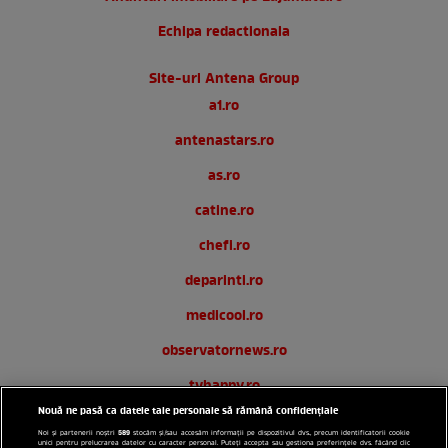
Echipa redactionala
Site-uri Antena Group
a1.ro
antenastars.ro
as.ro
catine.ro
chefi.ro
deparinti.ro
medicool.ro
observatornews.ro
tvhappy.ro
Nouă ne pasă ca datele tale personale să rămână confidențiale
useit.ro
589
Noi și partenerii noștri
stocăm și/sau accesăm informații pe dispozitivul dvs., precum identificatorii cookie
unici pentru prelucrarea datelor cu caracter personal. Puteți accepta sau gestiona preferințele dvs. făcând clic