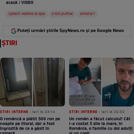
acasă / VIDEO
:
splash vedete la apa
cristi pulhac
antena 1
Puteți urmări știrile SpyNews.ro și pe Google News
ȘTIRI
STIRI INTERNE
• ieri la 23:14
STIRI INTERNE
• ieri la 22:32
O româncă a plătit 500 ron pe
Un român a făcut calculul! Cât
noapte pe litoral, dar a fost
l-a costat 5 zile la mare, în
îngrozită de ce a găsit în
România, o familie cu doi adulți
cameră
și un copil