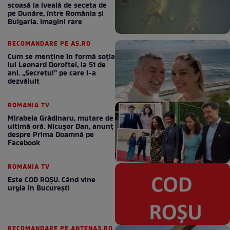
scoasă la iveală de seceta de
pe Dunăre, între România şi
Bulgaria. Imagini rare
RECOMANDARE PE AS.RO
Cum se menţine în formă soţia
lui Leonard Doroftei, la 51 de
ani. „Secretul” pe care l-a
dezvăluit
ROMANIA TV
Mirabela Grădinaru, mutare de
ultimă oră. Nicuşor Dan, anunţ
despre Prima Doamnă pe
Facebook
ROMANIA TV
Este COD ROŞU. Când vine
urgia în Bucureşti
RECOMANDARE PE ANTENA3.RO