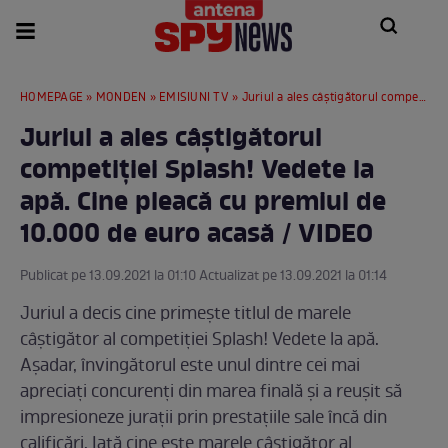
HOMEPAGE
»
MONDEN
»
EMISIUNI TV
» Juriul a ales câștigătorul competiției Splash! Vedete la apă. Cine pleacă cu premiul de 10.000 de euro acasă / VIDEO
Juriul a ales câștigătorul
competiției Splash! Vedete la
apă. Cine pleacă cu premiul de
10.000 de euro acasă / VIDEO
Publicat pe 13.09.2021 la 01:10 Actualizat pe 13.09.2021 la 01:14
Juriul a decis cine primește titlul de marele
câștigător al competiției Splash! Vedete la apă.
Așadar, învingătorul este unul dintre cei mai
apreciați concurenți din marea finală și a reușit să
impresioneze jurații prin prestațiile sale încă din
calificări. Iată cine este marele câștigător al