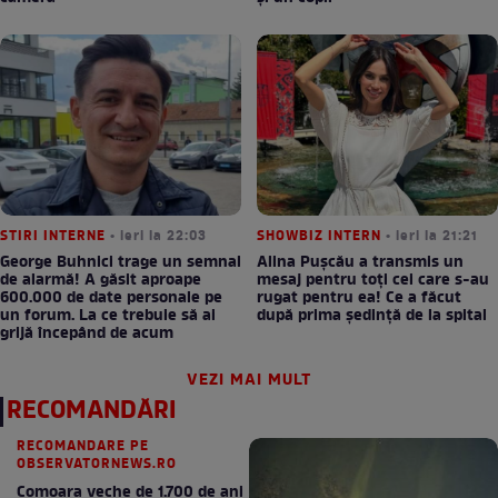
STIRI INTERNE
• ieri la 22:03
SHOWBIZ INTERN
• ieri la 21:21
George Buhnici trage un semnal
Alina Pușcău a transmis un
de alarmă! A găsit aproape
mesaj pentru toți cei care s-au
600.000 de date personale pe
rugat pentru ea! Ce a făcut
un forum. La ce trebuie să ai
după prima ședință de la spital
grijă începând de acum
VEZI MAI MULT
RECOMANDĂRI
RECOMANDARE PE
OBSERVATORNEWS.RO
Comoara veche de 1.700 de ani