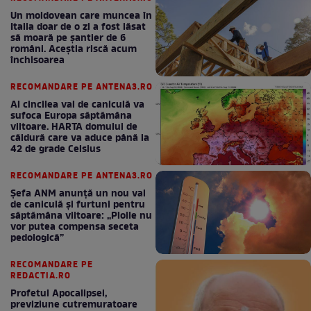
Un moldovean care muncea în
Italia doar de o zi a fost lăsat
să moară pe şantier de 6
români. Aceștia riscă acum
închisoarea
RECOMANDARE PE ANTENA3.RO
Al cincilea val de caniculă va
sufoca Europa săptămâna
viitoare. HARTA domului de
căldură care va aduce până la
42 de grade Celsius
RECOMANDARE PE ANTENA3.RO
Șefa ANM anunță un nou val
de caniculă și furtuni pentru
săptămâna viitoare: „Ploile nu
vor putea compensa seceta
pedologică”
RECOMANDARE PE
REDACTIA.RO
Profetul Apocalipsei,
previziune cutremuratoare