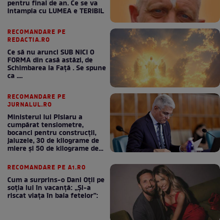
pentru final de an. Ce se va
intampla cu LUMEA e TERIBIL
RECOMANDARE PE
REDACTIA.RO
Ce să nu arunci SUB NICI O
FORMA din casă astăzi, de
Schimbarea la Față . Se spune
ca ....
RECOMANDARE PE
JURNALUL.RO
Ministerul lui Pîslaru a
cumpărat tensiometre,
bocanci pentru construcții,
jaluzele, 30 de kilograme de
miere și 50 de kilograme de
cafea
RECOMANDARE PE A1.RO
Cum a surprins-o Dani Oțil pe
soția lui în vacanță: „Și-a
riscat viața în baia fetelor”: