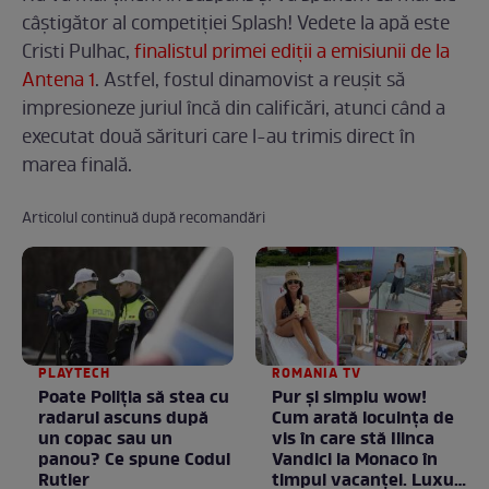
câștigător al competiției Splash! Vedete la apă este
Cristi Pulhac,
finalistul primei ediții a emisiunii de la
Antena 1
. Astfel, fostul dinamovist a reușit să
impresioneze juriul încă din calificări, atunci când a
executat două sărituri care l-au trimis direct în
marea finală.
Articolul continuă după recomandări
PLAYTECH
ROMANIA TV
Poate Poliția să stea cu
Pur și simplu wow!
radarul ascuns după
Cum arată locuința de
un copac sau un
vis în care stă Ilinca
panou? Ce spune Codul
Vandici la Monaco în
Rutier
timpul vacanței. Luxul