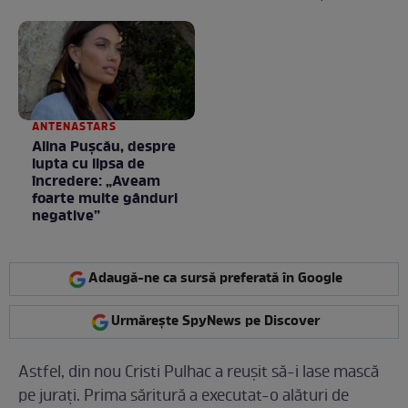
e în starea lui pură.
Totul arată ca în filme!
/ GALERIE FOTO
ANTENASTARS
Alina Pușcău, despre
lupta cu lipsa de
încredere: „Aveam
foarte multe gânduri
negative”
Adaugă-ne ca sursă preferată în Google
Urmărește SpyNews pe Discover
Astfel, din nou Cristi Pulhac a reușit să-i lase mască
pe jurați. Prima săritură a executat-o alături de