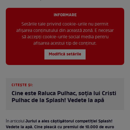
INFORMARE
Setările tale privind cookie-urile nu permit
afișarea conținutului din această zonă. E necesar
să accepți cookie-urile social media pentru
afisarea acestui tip de conținut.
Modifică setările
CITEȘTE ȘI:
Cine este Raluca Pulhac, soția lui Cristi
Pulhac de la Splash! Vedete la apă
Juriul a ales câștigătorul competiției Splash!
În articolul
Vedete la apă. Cine pleacă cu premiul de 10.000 de euro