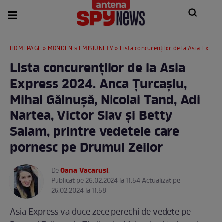
HOMEPAGE
»
MONDEN
»
EMISIUNI TV
» Lista concurenților de la Asia Express 2024. Anca Țurcașiu, Mihai Găinușă, Nicolai Tand, Adi Nartea, Victor Slav și Betty Salam, printre vedetele care pornesc pe Drumul Zeilor
Lista concurenților de la Asia
Express 2024. Anca Țurcașiu,
Mihai Găinușă, Nicolai Tand, Adi
Nartea, Victor Slav și Betty
Salam, printre vedetele care
pornesc pe Drumul Zeilor
Oana Vacarusi
De
.
Publicat pe 26.02.2024 la 11:54 Actualizat pe
26.02.2024 la 11:58
Asia Express va duce zece perechi de vedete pe