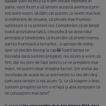
daaaar vom încerca să trăim fiecare moment în
parte, vom încerca să simţim această aventură prin
toţi porii noştri, să dăm cât putem, ce avem mai bun
şi indiferent de situatie, să plecăm mai frumoşi
sufleteşte şi cu prieteni noi. Considerăm că pe lângă
toată activitatea fizică, cea psihică va avea rolul
principal şi bineînţeles că încercăm să privim mereu
partea frumoasă a lucrurilor… şi apropo de psihic-
sper să plecăm întregi la cap😂Toată lumea ne
întreabă dacă suntem pregătiţi, noi zicem şi vrem să
fim, dar nu ştim de fapt pentru ce ne pregătim mai
exact, ne putem doar imagina lucruri. Ştii vorba aia -
socoteala de acasă nu se potriveşte cu cea din târg -
cam asta simţim şi noi acum. Şi, ca să tragem o linie,
suntem pregătiţi să fim o echipă şi abia aşteptăm să
ne cunoaştem mai bine!”