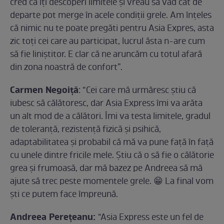
cred că îți descoperi limitele și vreau să văd cât de
departe pot merge în acele condiții grele. Am înțeles
că nimic nu te poate pregăti pentru Asia Expres, asta
zic toți cei care au participat, lucrul ăsta n-are cum
să fie liniștitor. E clar că ne aruncăm cu totul afară
din zona noastră de confort”.
Carmen Negoiță
: “Cei care mă urmăresc ştiu că
iubesc să călătoresc, dar Asia Express îmi va arăta
un alt mod de a călători. Îmi va testa limitele, gradul
de toleranţă, rezistenţă fizică şi psihică,
adaptabilitatea şi probabil că mă va pune faţă în faţă
cu unele dintre fricile mele. Ştiu că o să fie o călătorie
grea şi frumoasă, dar mă bazez pe Andreea să mă
ajute să trec peste momentele grele. 😁 La final vom
şti ce putem face împreună.
Andreea Perețeanu:
“Asia Express este un fel de