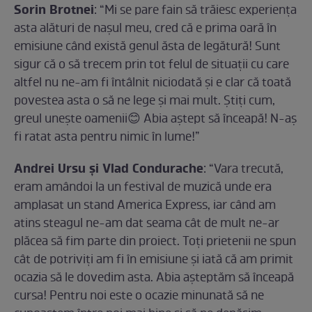
Sorin Brotnei
: “Mi se pare fain să trăiesc experiența
asta alături de nașul meu, cred că e prima oară în
emisiune când există genul ăsta de legătură! Sunt
sigur că o să trecem prin tot felul de situații cu care
altfel nu ne-am fi întâlnit niciodată și e clar că toată
povestea asta o să ne lege și mai mult. Știți cum,
greul unește oamenii😊 Abia aștept să înceapă! N-aș
fi ratat asta pentru nimic în lume!”
Andrei Ursu și Vlad Condurache
: “Vara trecută,
eram amândoi la un festival de muzică unde era
amplasat un stand America Express, iar când am
atins steagul ne-am dat seama cât de mult ne-ar
plăcea să fim parte din proiect. Toţi prietenii ne spun
cât de potriviţi am fi în emisiune şi iată că am primit
ocazia să le dovedim asta. Abia aşteptăm să înceapă
cursa! Pentru noi este o ocazie minunată să ne