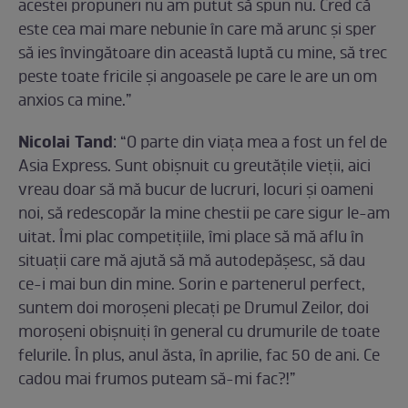
acestei propuneri nu am putut să spun nu. Cred că
este cea mai mare nebunie în care mă arunc și sper
să ies învingătoare din această luptă cu mine, să trec
peste toate fricile și angoasele pe care le are un om
anxios ca mine.”
Nicolai Tand
: “O parte din viața mea a fost un fel de
Asia Express. Sunt obișnuit cu greutățile vieții, aici
vreau doar să mă bucur de lucruri, locuri și oameni
noi, să redescopăr la mine chestii pe care sigur le-am
uitat. Îmi plac competițiile, îmi place să mă aflu în
situații care mă ajută să mă autodepășesc, să dau
ce-i mai bun din mine. Sorin e partenerul perfect,
suntem doi moroșeni plecați pe Drumul Zeilor, doi
moroșeni obișnuiți în general cu drumurile de toate
felurile. În plus, anul ăsta, în aprilie, fac 50 de ani. Ce
cadou mai frumos puteam să-mi fac?!”