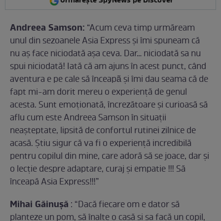
Urmărește SpyNews pe Discover
Andreea Samson:
“Acum ceva timp urmăream
unul din sezoanele Asia Express și îmi spuneam că
nu aș face niciodată așa ceva. Dar… niciodată sa nu
spui niciodată! Iată că am ajuns în acest punct, când
aventura e pe cale să înceapã și îmi dau seama că de
fapt mi-am dorit mereu o experiență de genul
acesta. Sunt emoționată, încrezătoare și curioasă să
aflu cum este Andreea Samson în situații
neașteptate, lipsită de confortul rutinei zilnice de
acasă. Ştiu sigur că va fi o experiență incredibilă
pentru copilul din mine, care adoră să se joace, dar și
o lecție despre adaptare, curaj și empatie !!! Să
înceapă Asia Express!!!”
Mihai Găinușă
: “Dacă fiecare om e dator să
planteze un pom, să înalțe o casă și sa facă un copil,