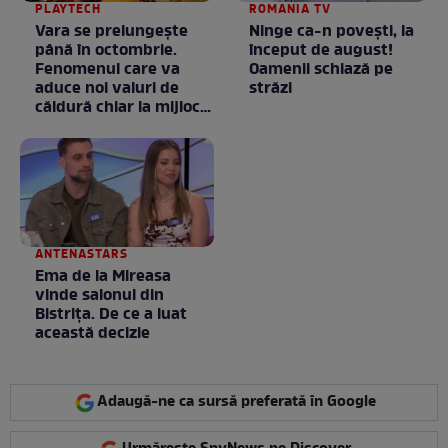
PLAYTECH
ROMANIA TV
Vara se prelungeşte
Ninge ca-n povești, la
până în octombrie.
început de august!
Fenomenul care va
Oamenii schiază pe
aduce noi valuri de
străzi
căldură chiar la mijlocul
toamnei
ANTENASTARS
Ema de la Mireasa
vinde salonul din
Bistrița. De ce a luat
această decizie
Adaugă-ne ca sursă preferată în Google