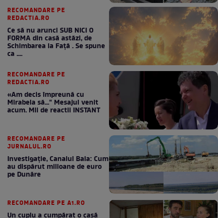
RECOMANDARE PE
REDACTIA.RO
Ce să nu arunci SUB NICI O
FORMA din casă astăzi, de
Schimbarea la Față . Se spune
ca ....
RECOMANDARE PE
REDACTIA.RO
«Am decis împreună cu
Mirabela să..." Mesajul venit
acum. Mii de reactii INSTANT
RECOMANDARE PE
JURNALUL.RO
Investigație, Canalul Bala: Cum
au dispărut milioane de euro
pe Dunăre
RECOMANDARE PE A1.RO
Un cuplu a cumpărat o casă