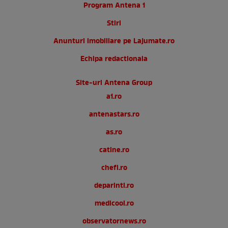
Program Antena 1
Stiri
Anunturi imobiliare pe Lajumate.ro
Echipa redactionala
Site-uri Antena Group
a1.ro
antenastars.ro
as.ro
catine.ro
chefi.ro
deparinti.ro
medicool.ro
observatornews.ro