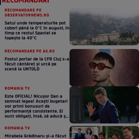
RECOMANDĂRI
RECOMANDARE PE
OBSERVATORNEWS.RO
Satul unde temperaturile pot
coborî până la 0°C în august, în
timp ce restul Spaniei se
topește la 40°C
RECOMANDARE PE AS.RO
Fostul portar de la CFR Cluj s-a
făcut cântăreţ şi urcă pe
scenă la UNTOLD
ROMANIA TV
Este OFICIAL! Nicușor Dan a
semnat legea! Acești bugetari
vor primi bonusuri de
performanță consistente. Ei
sunt obligați, însă, să aducă și
bani la bugetul de stat
ROMANIA TV
Mirabela Grădinaru și-a făcut