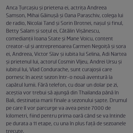
Anca Țurcașiu și prietena ei, actrița Andreea
Samson, Mihai Găinușă și Oana Paraschiv, colega lui
de radio, Nicolai Tand și Sorin Brotnei, nașul și finul,
Betty Salam și soțul ei, Cătălin Vişănescu,
comedianții Ioana State și Mane Voicu, content
creator-ul şi antreprenoarea Carmen Negoiță și sora
ei, Andreea, Victor Slav și iubita lui Selina, Adi Nartea
și prietenul lui, actorul Cosmin Vîjeu, Andrei Ursu și
iubitul lui, Vlad Condurache, sunt curajoșii care
pornesc în acest sezon într-o nouă aventură la
capătul lumii. Fără telefon, cu doar un dolar pe zi,
aceștia vor trebui să ajungă din Thailanda până în
Bali, destinația marii finale a sezonului șapte. Drumul
pe care îl vor parcurge va avea peste 7000 de
kilometri, fiind pentru prima oară când se va întinde
pe durata a 11 etape, cu una în plus față de sezoanele
trecute.