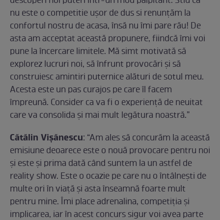
descoperi noi puteri într-un mod palpitant. Stiu că
nu este o competitie uşor de dus si renunţăm la
confortul nostru de acasa, însă nu îmi pare rău! De
asta am acceptat această propunere, fiindcă îmi voi
pune la încercare limitele. Mă simt motivată să
explorez lucruri noi, să înfrunt provocări și să
construiesc amintiri puternice alături de sotul meu.
Acesta este un pas curajos pe care îl facem
împreună. Consider ca va fi o experiență de neuitat
care va consolida și mai mult legătura noastră.”
Cătălin Vișănescu
: “Am ales să concurăm la această
emisiune deoarece este o nouă provocare pentru noi
şi este şi prima dată când suntem la un astfel de
reality show. Este o ocazie pe care nu o întâlneşti de
multe ori în viaţă şi asta înseamnă foarte mult
pentru mine. Îmi place adrenalina, competiţia şi
implicarea, iar în acest concurs sigur voi avea parte