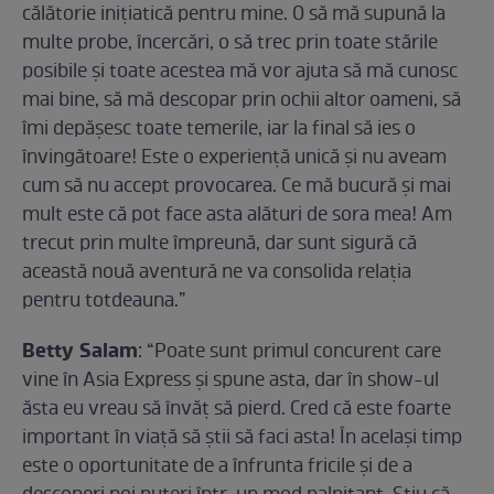
călătorie iniţiatică pentru mine. O să mă supună la
multe probe, încercări, o să trec prin toate stările
posibile şi toate acestea mă vor ajuta să mă cunosc
mai bine, să mă descopar prin ochii altor oameni, să
îmi depăşesc toate temerile, iar la final să ies o
învingătoare! Este o experienţă unică şi nu aveam
cum să nu accept provocarea. Ce mă bucură şi mai
mult este că pot face asta alături de sora mea! Am
trecut prin multe împreună, dar sunt sigură că
această nouă aventură ne va consolida relaţia
pentru totdeauna.”
Betty Salam
: “Poate sunt primul concurent care
vine în Asia Express și spune asta, dar în show-ul
ăsta eu vreau să învăț să pierd. Cred că este foarte
important în viață să știi să faci asta! În același timp
este o oportunitate de a înfrunta fricile și de a