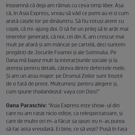
înseamnă că deja am rămas cu ceva timp liber. Așa
că, în Asia Express, vreau să văd ce pomi au ei si cum
arată casele lor pe dinăuntru. Să fiu totuși atent cu
copiii, că mi-ajung doi. O să fie un prilej să le arăt mai
tinerelor generații, că noi, cei din X, am crescut mai
mult pe afară și am mâncat pe cartelă, deci suntem
pregătiți de Jocurile Foamei și ale Somnului. Pe
Oana mă bazez mult la interacțiunile sociale și la
atenția pentru detalii, câteva dintre defectele mele.
Și am un atuu major: pe Drumul Zeilor sunt însoțit
de o fată de preot. Mulțumesc pentru alegere și,
cum spune thailandezul: vaya con Dios!”
Oana Paraschiv
: “Asia Express este show-ul din
care nu am ratat nicio ediție, ca telespectatoare, și
care de multe ori m-a făcut sa spun: eu n-as putea
să fac asta vreodată. Ei bine, ce să vezi? Pusă în faţa