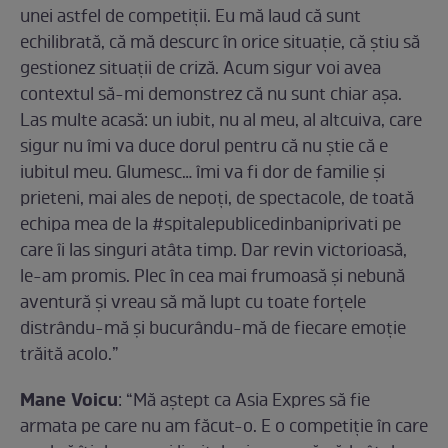
unei astfel de competiții. Eu mă laud că sunt
echilibrată, că mă descurc în orice situație, că știu să
gestionez situații de criză. Acum sigur voi avea
contextul să-mi demonstrez că nu sunt chiar așa.
Las multe acasă: un iubit, nu al meu, al altcuiva, care
sigur nu îmi va duce dorul pentru că nu știe că e
iubitul meu. Glumesc… îmi va fi dor de familie și
prieteni, mai ales de nepoți, de spectacole, de toată
echipa mea de la #spitalepublicedinbaniprivati pe
care îi las singuri atâta timp. Dar revin victorioasă,
le-am promis. Plec în cea mai frumoasă și nebună
aventură și vreau să mă lupt cu toate forțele
distrându-mă și bucurându-mă de fiecare emoție
trăită acolo.”
Mane Voicu
: “Mă aștept ca Asia Expres să fie
armata pe care nu am făcut-o. E o competiție în care