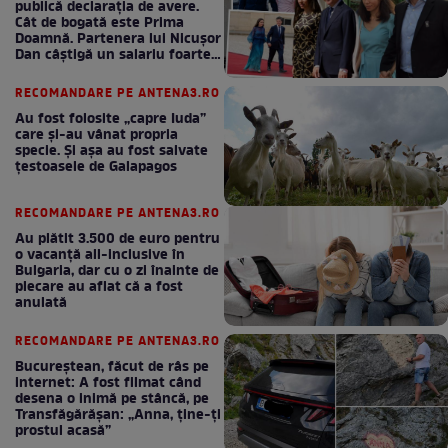
publică declarația de avere.
Cât de bogată este Prima
Doamnă. Partenera lui Nicușor
Dan câștigă un salariu foarte
bun în fiecare lună!
RECOMANDARE PE ANTENA3.RO
Au fost folosite „capre Iuda”
care și-au vânat propria
specie. Și așa au fost salvate
țestoasele de Galapagos
RECOMANDARE PE ANTENA3.RO
Au plătit 3.500 de euro pentru
o vacanță all-inclusive în
Bulgaria, dar cu o zi înainte de
plecare au aflat că a fost
anulată
RECOMANDARE PE ANTENA3.RO
Bucureștean, făcut de râs pe
internet: A fost filmat când
desena o inimă pe stâncă, pe
Transfăgărășan: „Anna, ține-ți
prostul acasă”