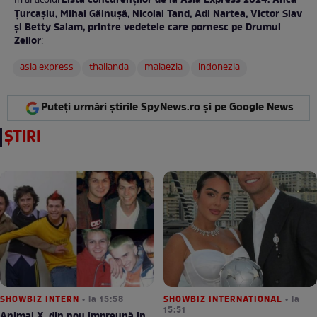
Lista concurenților de la Asia Express 2024. Anca
În articolul
Țurcașiu, Mihai Găinușă, Nicolai Tand, Adi Nartea, Victor Slav
și Betty Salam, printre vedetele care pornesc pe Drumul
Zeilor
:
asia express
thailanda
malaezia
indonezia
Puteți urmări știrile SpyNews.ro și pe Google News
ȘTIRI
SHOWBIZ INTERN
• la 15:58
SHOWBIZ INTERNATIONAL
• la
15:51
Animal X, din nou împreună în