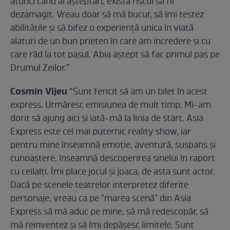
atunci când ai aşteptări, există riscul să fii
dezamagit. Vreau doar să mă bucur, să îmi testez
abilitățile și să bifez o experiență unica în viată
alaturi de un bun prieten în care am incredere şi cu
care râd la tot pasul. Abia aștept să fac primul pas pe
Drumul Zeilor.”
Cosmin Vîjeu
“Sunt fericit să am un bilet în acest
express. Urmăresc emisiunea de mult timp. Mi-am
dorit să ajung aici și iată-mă la linia de start. Asia
Express este cel mai puternic reality show, iar
pentru mine înseamnă emoție, aventură, suspans și
cunoaștere, înseamnă descoperirea sinelui în raport
cu ceilalți. Îmi place jocul și joaca, de asta sunt actor.
Dacă pe scenele teatrelor interpretez diferite
personaje, vreau ca pe "marea scenă" din Asia
Express să mă aduc pe mine, să mă redescopăr, să
mă reinventez și să îmi depășesc limitele. Sunt