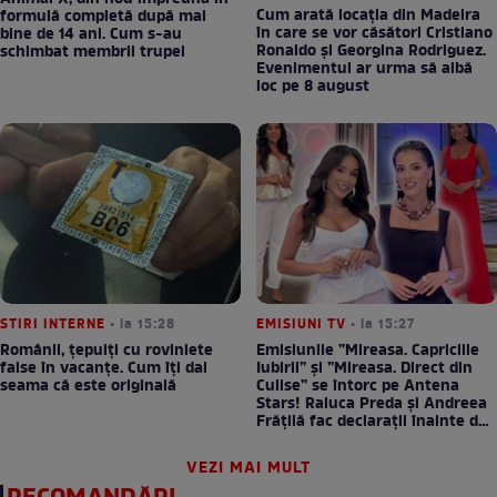
Cum arată locația din Madeira
formulă completă după mai
în care se vor căsători Cristiano
bine de 14 ani. Cum s-au
Ronaldo și Georgina Rodriguez.
schimbat membrii trupei
Evenimentul ar urma să aibă
loc pe 8 august
STIRI INTERNE
• la 15:28
EMISIUNI TV
• la 15:27
Românii, țepuiți cu roviniete
Emisiunile ”Mireasa. Capriciile
false în vacanțe. Cum îți dai
Iubirii” și ”Mireasa. Direct din
seama că este originală
Culise” se întorc pe Antena
Stars! Raluca Preda și Andreea
Frățilă fac declarații înainte de
premieră
VEZI MAI MULT