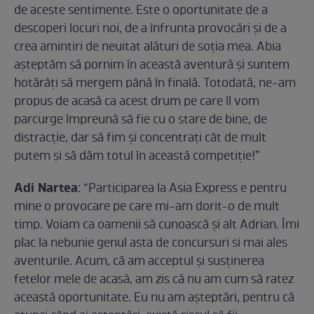
de aceste sentimente. Este o oportunitate de a
descoperi locuri noi, de a înfrunta provocări şi de a
crea amintiri de neuitat alături de soţia mea. Abia
aşteptăm să pornim în această aventură şi suntem
hotărâţi să mergem până în finală. Totodată, ne-am
propus de acasă ca acest drum pe care îl vom
parcurge împreună să fie cu o stare de bine, de
distracţie, dar să fim şi concentraţi cât de mult
putem şi să dăm totul în această competiție!”
Adi Nartea
: “Participarea la Asia Express e pentru
mine o provocare pe care mi-am dorit-o de mult
timp. Voiam ca oamenii să cunoască şi alt Adrian. Îmi
plac la nebunie genul asta de concursuri si mai ales
aventurile. Acum, că am acceptul şi susținerea
fetelor mele de acasă, am zis că nu am cum să ratez
această oportunitate. Eu nu am aşteptări, pentru că