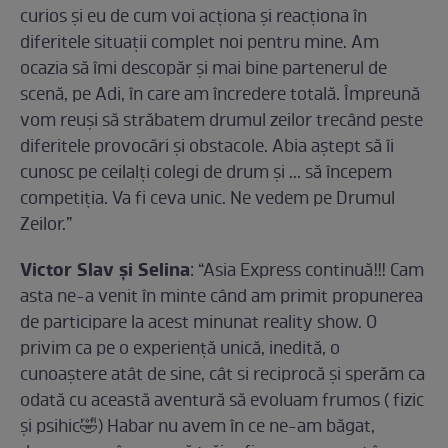
curios și eu de cum voi acționa și reacționa în
diferitele situații complet noi pentru mine. Am
ocazia să îmi descopăr și mai bine partenerul de
scenă, pe Adi, în care am încredere totală. Împreună
vom reuși să străbatem drumul zeilor trecând peste
diferitele provocări și obstacole. Abia aștept să îi
cunosc pe ceilalți colegi de drum și ... să începem
competiția. Va fi ceva unic. Ne vedem pe Drumul
Zeilor.”
Victor Slav și Selina
: “Asia Express continuă!!! Cam
asta ne-a venit în minte când am primit propunerea
de participare la acest minunat reality show. O
privim ca pe o experienţă unică, inedită, o
cunoaştere atât de sine, cât si reciprocă şi sperăm ca
odată cu această aventură să evoluam frumos ( fizic
şi psihic🤣) Habar nu avem în ce ne-am băgat,