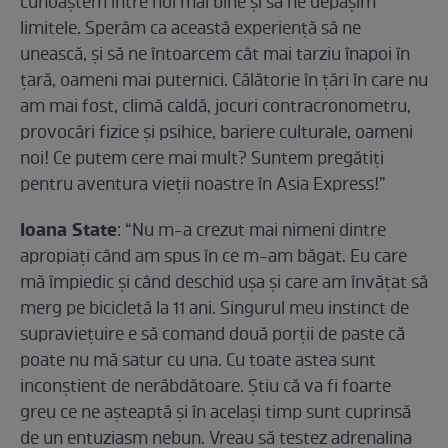
cunoaştem între noi mai bine şi să ne depăşim
limitele. Sperăm ca această experienţă să ne
unească, şi să ne întoarcem cât mai tarziu înapoi în
ţară, oameni mai puternici. Călătorie în ţări în care nu
am mai fost, climă caldă, jocuri contracronometru,
provocări fizice şi psihice, bariere culturale, oameni
noi! Ce putem cere mai mult? Suntem pregătiţi
pentru aventura vieţii noastre în Asia Express!”
Ioana State
: “Nu m-a crezut mai nimeni dintre
apropiați când am spus în ce m-am băgat. Eu care
mă împiedic și când deschid ușa și care am învățat să
merg pe bicicletă la 11 ani. Singurul meu instinct de
supraviețuire e să comand două porții de paste că
poate nu mă satur cu una. Cu toate astea sunt
inconștient de nerăbdătoare. Știu că va fi foarte
greu ce ne așteaptă și în același timp sunt cuprinsă
de un entuziasm nebun. Vreau să testez adrenalina