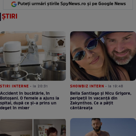
Puteți urmări știrile SpyNews.ro și pe Google News
ȘTIRI
STIRI INTERNE
• la 20:31
SHOWBIZ INTERN
• la 19:48
Accident în bucătărie, în
Bella Santiago și Nicu Grigore,
Botoșani. O femeie a ajuns la
peripeții în vacanță din
spital, după ce și-a prins un
Zakynthos. Ce a pățit
deget în mixer
cântăreața