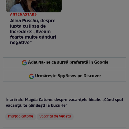
ANTENASTARS
Alina Pușcău, despre
lupta cu lipsa de
încredere: „Aveam
foarte multe gânduri
negative”
Adaugă-ne ca sursă preferată în Google
Urmărește SpyNews pe Discover
Magda Catone, despre vacanțele ideale: „Când spui
În articolul
vacanță, te gândești la bucurie”
:
magda catone
vacanta de vedeta