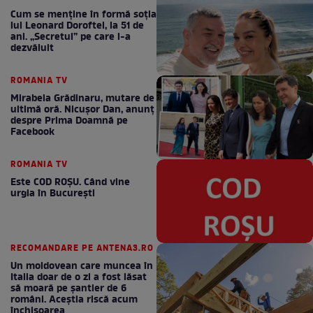
Cum se menţine în formă soţia
lui Leonard Doroftei, la 51 de
ani. „Secretul” pe care l-a
dezvăluit
ROMANIA TV
Mirabela Grădinaru, mutare de
ultimă oră. Nicuşor Dan, anunţ
despre Prima Doamnă pe
Facebook
ROMANIA TV
Este COD ROŞU. Când vine
urgia în Bucureşti
RECOMANDARE PE ANTENA3.RO
Un moldovean care muncea în
Italia doar de o zi a fost lăsat
să moară pe şantier de 6
români. Aceștia riscă acum
închisoarea