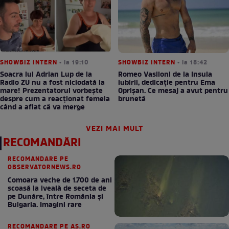
SHOWBIZ INTERN
• la 19:10
SHOWBIZ INTERN
• la 18:42
Soacra lui Adrian Lup de la
Romeo Vasiloni de la Insula
Radio ZU nu a fost niciodată la
iubirii, dedicație pentru Ema
mare! Prezentatorul vorbește
Oprișan. Ce mesaj a avut pentru
despre cum a reacționat femeia
brunetă
când a aflat că va merge
VEZI MAI MULT
RECOMANDĂRI
RECOMANDARE PE
OBSERVATORNEWS.RO
Comoara veche de 1.700 de ani
scoasă la iveală de seceta de
pe Dunăre, între România şi
Bulgaria. Imagini rare
RECOMANDARE PE AS.RO