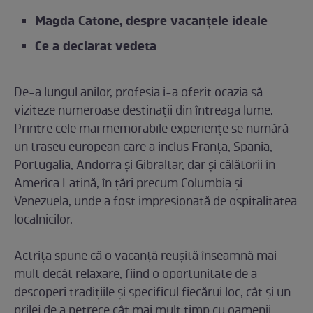
Magda Catone, despre vacanțele ideale
Ce a declarat vedeta
De-a lungul anilor, profesia i-a oferit ocazia să
viziteze numeroase destinații din întreaga lume.
Printre cele mai memorabile experiențe se numără
un traseu european care a inclus Franța, Spania,
Portugalia, Andorra și Gibraltar, dar și călătorii în
America Latină, în țări precum Columbia și
Venezuela, unde a fost impresionată de ospitalitatea
localnicilor.
Actrița spune că o vacanță reușită înseamnă mai
mult decât relaxare, fiind o oportunitate de a
descoperi tradițiile și specificul fiecărui loc, cât şi un
prilej de a petrece cât mai mult timp cu oamenii