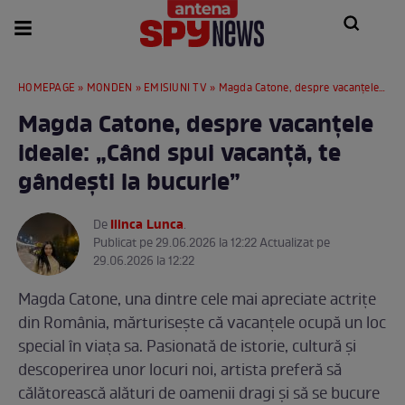
HOMEPAGE
»
MONDEN
»
EMISIUNI TV
» Magda Catone, despre vacanțele ideale: „Când spui vacanță, te gândești la bucurie”
Magda Catone, despre vacanțele
ideale: „Când spui vacanță, te
gândești la bucurie”
Ilinca Lunca
De
.
Publicat pe 29.06.2026 la 12:22 Actualizat pe
29.06.2026 la 12:22
Magda Catone, una dintre cele mai apreciate actrițe
din România, mărturisește că vacanțele ocupă un loc
special în viața sa. Pasionată de istorie, cultură și
descoperirea unor locuri noi, artista preferă să
călătorească alături de oamenii dragi și să se bucure