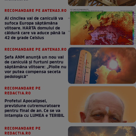
RECOMANDARE PE ANTENA3.RO
Al cincilea val de caniculă va
sufoca Europa săptămâna
viitoare. HARTA domului de
căldură care va aduce până la
42 de grade Celsius
RECOMANDARE PE ANTENA3.RO
Șefa ANM anunță un nou val
de caniculă și furtuni pentru
săptămâna viitoare: „Ploile nu
vor putea compensa seceta
pedologică”
RECOMANDARE PE
REDACTIA.RO
Profetul Apocalipsei,
previziune cutremuratoare
pentru final de an. Ce se va
intampla cu LUMEA e TERIBIL
RECOMANDARE PE
REDACTIA.RO