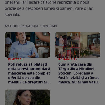
prietenii, iar fiecare călătorie reprezintă o nouă
ocazie de a descoperi lumea și oamenii care o fac
specială.
Articolul continuă după recomandări
PLAYTECH
ROMANIA TV
Poți refuza să plătești
Cum arată casa din
nota la restaurant dacă
Târgu Jiu a Niculinei
mâncarea este complet
Stoican. Loredana a
diferită de cea din
fost în vizită și a rămas
meniu? Ce drepturi ai
mască. Nu ai mai văzut
ca client
la nimeni așa ceva:
Fără cuvinte / VIDEO