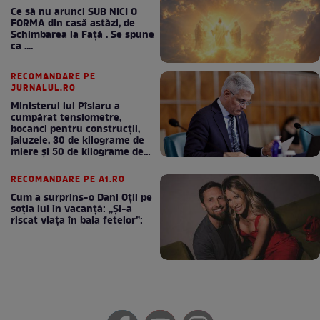
Ce să nu arunci SUB NICI O
FORMA din casă astăzi, de
Schimbarea la Față . Se spune
ca ....
RECOMANDARE PE
JURNALUL.RO
Ministerul lui Pîslaru a
cumpărat tensiometre,
bocanci pentru construcții,
jaluzele, 30 de kilograme de
miere și 50 de kilograme de
cafea
RECOMANDARE PE A1.RO
Cum a surprins-o Dani Oțil pe
soția lui în vacanță: „Și-a
riscat viața în baia fetelor”: