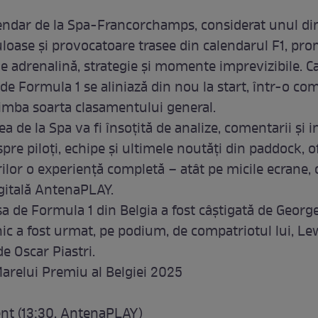
gendar de la Spa-Francorchamps, considerat unul din
loase și provocatoare trasee din calendarul F1, pro
de adrenalină, strategie și momente imprevizibile. 
de Formula 1 se aliniază din nou la start, într-o com
imba soarta clasamentului general.
 de la Spa va fi însoțită de analize, comentarii și i
pre piloți, echipe și ultimele noutăți din paddock, o
ilor o experiență completă – atât pe micile ecrane, c
gitală AntenaPLAY.
sa de Formula 1 din Belgia a fost câştigată de George
nic a fost urmat, pe podium, de compatriotul lui, Le
e Oscar Piastri.
relui Premiu al Belgiei 2025
nt (13:30, AntenaPLAY)