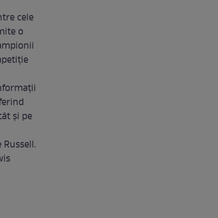
tre cele
mite o
Campionii
petiție
nformații
ferind
ât și pe
 Russell.
wis