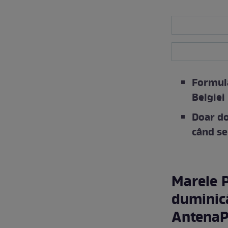
Formula
Belgiei
Doar do
când se
Marele P
duminică
Antena