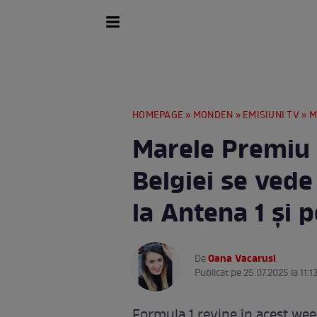
HOMEPAGE
»
MONDEN
»
EMISIUNI TV
» Mar
Marele Premiu 
Belgiei se vede
la Antena 1 şi
Oana Vacarusi
De
.
Publicat pe 25.07.2025 la 11:1
Formula 1 revine în acest wee