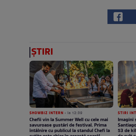
ȘTIRI
SHOWBIZ INTERN
• la 12:39
STIRI I
Chefii vin la Summer Well cu cele mai
Imagini 
savuroase gustări de festival. Prima
Santiago
întâlnire cu publicul la standul Chefi la
53 de ki