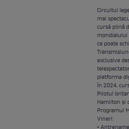
Circuitul le
mai spectacu
cursă plină 
mondialului 
ce poate sch
Transmisiunea
exclusive des
telespectator
platforma di
În 2024, cur
Pilotul brita
Hamilton şi d
Programul Ma
Vineri:
• Antrename