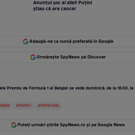
Anunţul şoc al zilei! Puţini
ştiau că are cancer
Adaugă-ne ca sursă preferată în Google
Urmărește SpyNews pe Discover
le Premiu de Formula 1 al Belgiei se vede duminică, de la 16.00, la
belgia
antena 1
antena play
Puteți urmări știrile SpyNews.ro și pe Google News