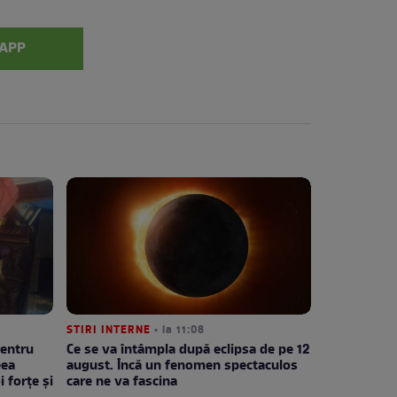
APP
STIRI INTERNE
• la 11:08
pentru
Ce se va întâmpla după eclipsa de pe 12
eea
august. Încă un fenomen spectaculos
i forțe și
care ne va fascina