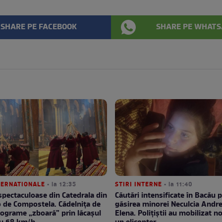
SHARE PE FACEBOOK
SHARE PE WHATS
NTERNATIONALE
• la 12:35
STIRI INTERNE
• la 11:40
spectaculoase din Catedrala din
Căutări intensificate în Bacău 
 de Compostela. Cădelnița de
găsirea minorei Neculcia Andr
lograme „zboară” prin lăcașul
Elena. Polițiștii au mobilizat no