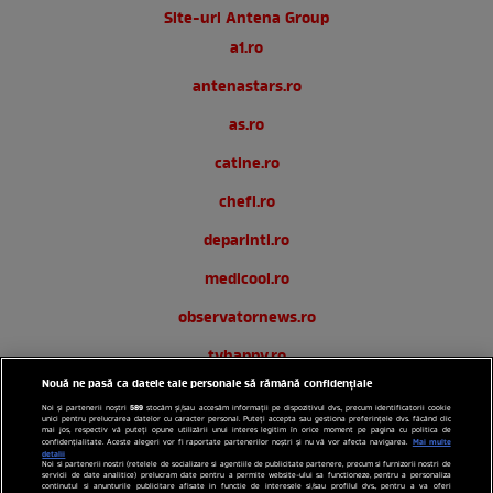
Site-uri Antena Group
a1.ro
antenastars.ro
as.ro
catine.ro
chefi.ro
deparinti.ro
medicool.ro
observatornews.ro
tvhappy.ro
Nouă ne pasă ca datele tale personale să rămână confidențiale
useit.ro
589
Noi și partenerii noștri
stocăm și/sau accesăm informații pe dispozitivul dvs., precum identificatorii cookie
unici pentru prelucrarea datelor cu caracter personal. Puteți accepta sau gestiona preferințele dvs. făcând clic
zutv.ro
mai jos, respectiv vă puteți opune utilizării unui interes legitim în orice moment pe pagina cu politica de
Mai multe
confidențialitate. Aceste alegeri vor fi raportate partenerilor noștri și nu vă vor afecta navigarea.
detalii
Noi si partenerii nostri (retelele de socializare si agentiile de publicitate partenere, precum si furnizorii nostri de
Trends AntenaPLAY
servicii de date analitice) prelucram date pentru a permite website-ului sa functioneze, pentru a personaliza
continutul si anunturile publicitare afisate in functie de interesele si/sau profilul dvs., pentru a va oferi