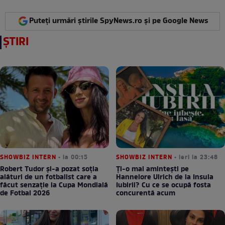
Puteți urmări știrile SpyNews.ro și pe Google News
ȘTIRI
SHOWBIZ INTERN
• la 00:15
SHOWBIZ INTERN
• ieri la 23:48
Robert Tudor și-a pozat soția
Ți-o mai amintești pe
alături de un fotbalist care a
Hannelore Ulrich de la Insula
făcut senzație la Cupa Mondială
Iubirii? Cu ce se ocupă fosta
de Fotbal 2026
concurentă acum