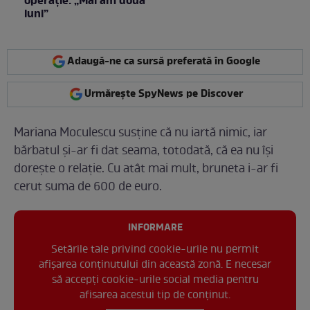
operație: „Mai am două
luni”
Adaugă-ne ca sursă preferată în Google
Urmărește SpyNews pe Discover
Mariana Moculescu susține că nu iartă nimic, iar
bărbatul și-ar fi dat seama, totodată, că ea nu își
dorește o relație. Cu atât mai mult, bruneta i-ar fi
cerut suma de 600 de euro.
INFORMARE
Setările tale privind cookie-urile nu permit
afișarea conținutului din această zonă. E necesar
să accepți cookie-urile social media pentru
afisarea acestui tip de conținut.