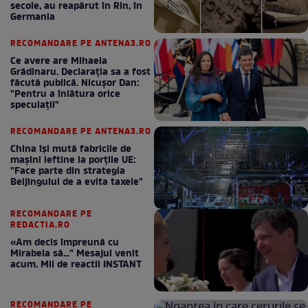
secole, au reapărut în Rin, în
Germania
RECOMANDARE PE ANTENA3.RO
Ce avere are Mihaela
Grădinaru. Declarația sa a fost
făcută publică. Nicușor Dan:
"Pentru a înlătura orice
speculații"
RECOMANDARE PE ANTENA3.RO
China își mută fabricile de
mașini ieftine la porțile UE:
"Face parte din strategia
Beijingului de a evita taxele"
RECOMANDARE PE
REDACTIA.RO
«Am decis împreună cu
Mirabela să..." Mesajul venit
acum. Mii de reactii INSTANT
RECOMANDARE PE