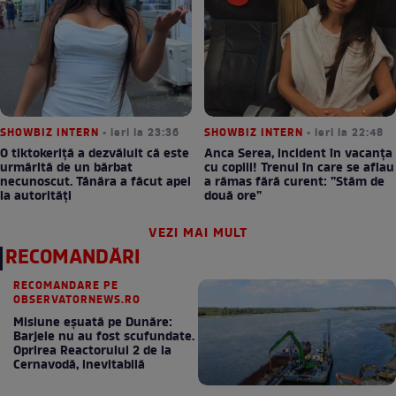
SHOWBIZ INTERN
• ieri la 23:36
SHOWBIZ INTERN
• ieri la 22:48
O tiktokeriță a dezvăluit că este
Anca Serea, incident în vacanța
urmărită de un bărbat
cu copiii! Trenul în care se aflau
necunoscut. Tânăra a făcut apel
a rămas fără curent: ”Stăm de
la autorități
două ore”
VEZI MAI MULT
RECOMANDĂRI
RECOMANDARE PE
OBSERVATORNEWS.RO
Misiune eșuată pe Dunăre:
Barjele nu au fost scufundate.
Oprirea Reactorului 2 de la
Cernavodă, inevitabilă