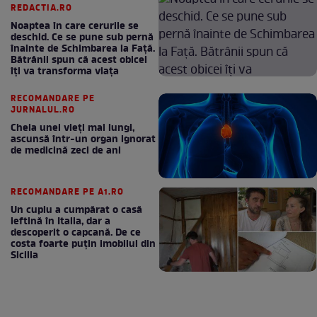
REDACTIA.RO
Noaptea în care cerurile se
deschid. Ce se pune sub pernă
înainte de Schimbarea la Față.
Bătrânii spun că acest obicei
îți va transforma viața
RECOMANDARE PE
JURNALUL.RO
Cheia unei vieți mai lungi,
ascunsă într-un organ ignorat
de medicină zeci de ani
RECOMANDARE PE A1.RO
Un cuplu a cumpărat o casă
ieftină în Italia, dar a
descoperit o capcană. De ce
costa foarte puțin imobilul din
Sicilia