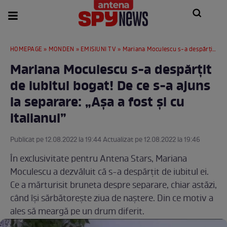
HOMEPAGE
»
MONDEN
»
EMISIUNI TV
» Mariana Moculescu s-a despărțit de iubitul bogat! De ce s-a ajuns la separare: „Așa a fost și cu italianul”
Mariana Moculescu s-a despărțit
de iubitul bogat! De ce s-a ajuns
la separare: „Așa a fost și cu
italianul”
Publicat pe 12.08.2022 la 19:44 Actualizat pe 12.08.2022 la 19:46
În exclusivitate pentru Antena Stars, Mariana
Moculescu a dezvăluit că s-a despărțit de iubitul ei.
Ce a mărturisit bruneta despre separare, chiar astăzi,
când își sărbătorește ziua de naștere. Din ce motiv a
ales să meargă pe un drum diferit.