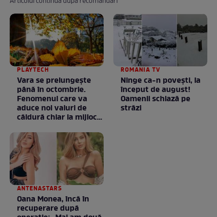
Articolul continuă după recomandări
PLAYTECH
ROMANIA TV
Vara se prelungeşte
Ninge ca-n povești, la
până în octombrie.
început de august!
Fenomenul care va
Oamenii schiază pe
aduce noi valuri de
străzi
căldură chiar la mijlocul
toamnei
ANTENASTARS
Oana Monea, încă în
recuperare după