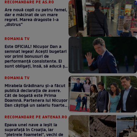
RECOMANDARE PE AS.RO
Are nouă copii cu patru femei,
dar e măcinat de un mare
regret. Marea dragoste l-a
„distrus”
ROMANIA TV
Este OFICIAL! Nicușor Dan a
semnat legea! Acești bugetari
vor primi bonusuri de
performanță consistente. Ei
sunt obligați, însă, să aducă și
bani la bugetul de stat
ROMANIA TV
Mirabela Grădinaru și-a făcut
publică declarația de avere.
Cât de bogată este Prima
Doamnă. Partenera lui Nicușor
Dan câștigă un salariu foarte
bun în fiecare lună!
RECOMANDARE PE ANTENA3.RO
Epava unei nave a ieșit la
suprafață în Croația, iar
"pietrele foametei", vechi de