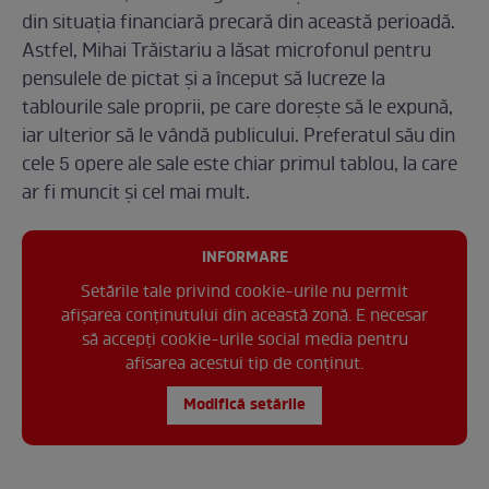
din situația financiară precară din această perioadă.
Astfel, Mihai Trăistariu a lăsat microfonul pentru
pensulele de pictat și a început să lucreze la
tablourile sale proprii, pe care dorește să le expună,
iar ulterior să le vândă publicului. Preferatul său din
cele 5 opere ale sale este chiar primul tablou, la care
ar fi muncit și cel mai mult.
INFORMARE
Setările tale privind cookie-urile nu permit
afișarea conținutului din această zonă. E necesar
să accepți cookie-urile social media pentru
afisarea acestui tip de conținut.
Modifică setările