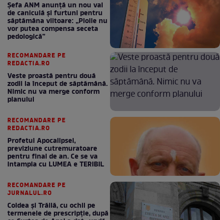
Șefa ANM anunță un nou val
de caniculă și furtuni pentru
săptămâna viitoare: „Ploile nu
vor putea compensa seceta
pedologică”
RECOMANDARE PE
REDACTIA.RO
Veste proastă pentru două
zodii la început de săptămână.
Nimic nu va merge conform
planului
RECOMANDARE PE
REDACTIA.RO
Profetul Apocalipsei,
previziune cutremuratoare
pentru final de an. Ce se va
intampla cu LUMEA e TERIBIL
RECOMANDARE PE
JURNALUL.RO
Coldea și Trăilă, cu ochii pe
termenele de prescripție, după