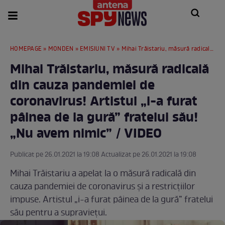
HOMEPAGE
»
MONDEN
»
EMISIUNI TV
» Mihai Trăistariu, măsură radicală din cauza pandemiei de coronavirus! Artistul „i-a furat pâinea de la gură” fratelui său! „Nu avem nimic” / VIDEO
Mihai Trăistariu, măsură radicală
din cauza pandemiei de
coronavirus! Artistul „i-a furat
pâinea de la gură” fratelui său!
„Nu avem nimic” / VIDEO
Publicat pe 26.01.2021 la 19:08 Actualizat pe 26.01.2021 la 19:08
Mihai Trăistariu a apelat la o măsură radicală din
cauza pandemiei de coronavirus și a restricțiilor
impuse. Artistul „i-a furat pâinea de la gură” fratelui
său pentru a supraviețui.