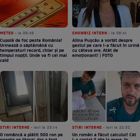
METEO
• la 09:49
SHOWBIZ INTERN
• la 08:41
Cupolă de foc peste România!
Alina Pușcău a vorbit despre
Urmează o săptămână cu
gestul pe care l-a făcut în urmă
temperaturi record, chiar și pe
cu câteva ore. Atât de
timpul nopții. Unde va fi cel mai
emoționant! | FOTO
cald
STIRI INTERNE
• ieri la 23:14
STIRI INTERNE
• ieri la 22:32
O româncă a plătit 500 ron pe
Un român a făcut calculul! Cât