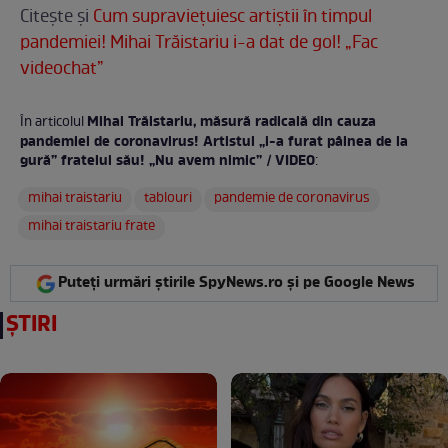
Citește și
Cum supraviețuiesc artiștii în timpul
pandemiei! Mihai Trăistariu i-a dat de gol! „Fac
videochat”
Mihai Trăistariu, măsură radicală din cauza
În articolul
pandemiei de coronavirus! Artistul „i-a furat pâinea de la
gură” fratelui său! „Nu avem nimic” / VIDEO
:
mihai traistariu
tablouri
pandemie de coronavirus
mihai traistariu frate
Puteți urmări știrile SpyNews.ro și pe Google News
ȘTIRI