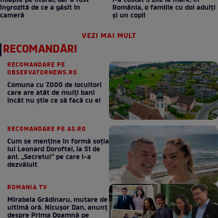
noapte pe litoral, dar a fost
l-a costat 5 zile la mare, în
îngrozită de ce a găsit în
România, o familie cu doi adulți
cameră
și un copil
VEZI MAI MULT
RECOMANDĂRI
RECOMANDARE PE
OBSERVATORNEWS.RO
Comuna cu 7.000 de locuitori
care are atât de mulți bani
încât nu știe ce să facă cu ei
RECOMANDARE PE AS.RO
Cum se menţine în formă soţia
lui Leonard Doroftei, la 51 de
ani. „Secretul” pe care l-a
dezvăluit
ROMANIA TV
Mirabela Grădinaru, mutare de
ultimă oră. Nicuşor Dan, anunţ
despre Prima Doamnă pe