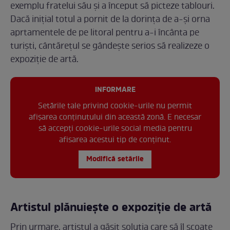
exemplu fratelui său și a început să picteze tablouri.
Dacă inițial totul a pornit de la dorința de a-și orna
aprtamentele de pe litoral pentru a-i încânta pe
turiști, cântărețul se gândește serios să realizeze o
expoziție de artă.
INFORMARE
Setările tale privind cookie-urile nu permit
afișarea conținutului din această zonă. E necesar
să accepți cookie-urile social media pentru
afisarea acestui tip de conținut.
Modifică setările
Artistul plănuiește o expoziție de artă
Prin urmare, artistul a găsit soluția care să îl scoate