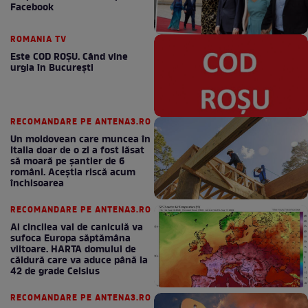
Facebook
ROMANIA TV
Este COD ROŞU. Când vine
urgia în Bucureşti
RECOMANDARE PE ANTENA3.RO
Un moldovean care muncea în
Italia doar de o zi a fost lăsat
să moară pe şantier de 6
români. Aceștia riscă acum
închisoarea
RECOMANDARE PE ANTENA3.RO
Al cincilea val de caniculă va
sufoca Europa săptămâna
viitoare. HARTA domului de
căldură care va aduce până la
42 de grade Celsius
RECOMANDARE PE ANTENA3.RO