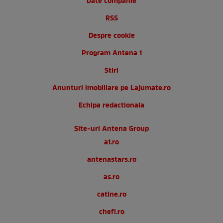
Date companie
RSS
Despre cookie
Program Antena 1
Stiri
Anunturi imobiliare pe Lajumate.ro
Echipa redactionala
Site-uri Antena Group
a1.ro
antenastars.ro
as.ro
catine.ro
chefi.ro