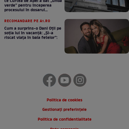
ce Curtea de Apel a dat „undă
verde” pentru începerea
procesului în dosarul
„Generalilor”
RECOMANDARE PE A1.RO
Cum a surprins-o Dani Oțil pe
soția lui în vacanță: „Și-a
riscat viața în baia fetelor”:
Politica de cookies
Gestionați preferințele
Politica de confidentialitate