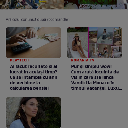
Articolul continuă după recomandări
PLAYTECH
ROMANIA TV
Ai făcut facultate și ai
Pur și simplu wow!
lucrat în același timp?
Cum arată locuința de
Ce se întâmplă cu anii
vis în care stă Ilinca
de vechime la
Vandici la Monaco în
calcularea pensiei
timpul vacanței. Luxul
e în starea lui pură.
Totul arată ca în filme!
/ GALERIE FOTO