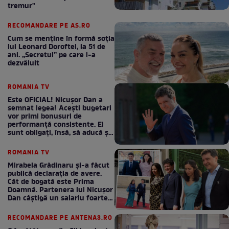
tremur"
RECOMANDARE PE AS.RO
Cum se menţine în formă soţia
lui Leonard Doroftei, la 51 de
ani. „Secretul” pe care l-a
dezvăluit
ROMANIA TV
Este OFICIAL! Nicușor Dan a
semnat legea! Acești bugetari
vor primi bonusuri de
performanță consistente. Ei
sunt obligați, însă, să aducă și
bani la bugetul de stat
ROMANIA TV
Mirabela Grădinaru și-a făcut
publică declarația de avere.
Cât de bogată este Prima
Doamnă. Partenera lui Nicușor
Dan câștigă un salariu foarte
bun în fiecare lună!
RECOMANDARE PE ANTENA3.RO