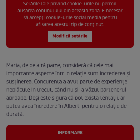
Setările tale privind cookie-urile nu permit
afișarea conținutului din această zonă. E necesar
să accepți cookie-urile social media pentru
afisarea acestui tip de conținut.
Modifică setările
Maria, de pe altă parte, consideră că cele mai
importante aspecte într-o relație sunt încrederea și
susținerea. Concurenta a avut parte de experiențe
neplăcute în trecut, când nu și-a văzut partenerul
aproape. Deși este sigură că pot exista tentații, ar
putea avea încredere în Albert, pentru o relație de
durată.
INFORMARE