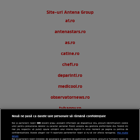
Site-uri Antena Group
a1.ro
antenastars.ro
as.ro
catine.ro
chefi.ro
deparinti.ro
medicool.ro
observatornews.ro
tvhappy.ro
Nouă ne pasă ca datele tale personale să rămână confidențiale
useit.ro
589
Noi și partenerii noștri
stocăm și/sau accesăm informații pe dispozitivul dvs., precum identificatorii cookie
unici pentru prelucrarea datelor cu caracter personal. Puteți accepta sau gestiona preferințele dvs. făcând clic
zutv.ro
mai jos, respectiv vă puteți opune utilizării unui interes legitim în orice moment pe pagina cu politica de
Mai multe
confidențialitate. Aceste alegeri vor fi raportate partenerilor noștri și nu vă vor afecta navigarea.
detalii
Noi si partenerii nostri (retelele de socializare si agentiile de publicitate partenere, precum si furnizorii nostri de