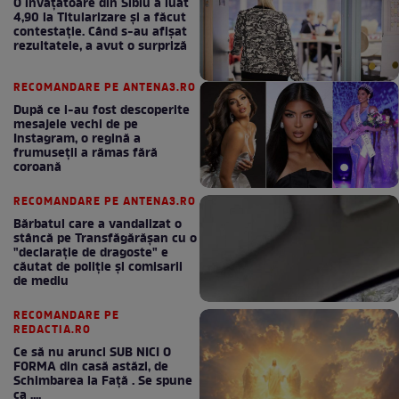
O învățătoare din Sibiu a luat
4,90 la Titularizare și a făcut
contestație. Când s-au afișat
rezultatele, a avut o surpriză
RECOMANDARE PE ANTENA3.RO
După ce i-au fost descoperite
mesajele vechi de pe
Instagram, o regină a
frumuseții a rămas fără
coroană
RECOMANDARE PE ANTENA3.RO
Bărbatul care a vandalizat o
stâncă pe Transfăgărășan cu o
"declaraţie de dragoste" e
căutat de poliție și comisarii
de mediu
RECOMANDARE PE
REDACTIA.RO
Ce să nu arunci SUB NICI O
FORMA din casă astăzi, de
Schimbarea la Față . Se spune
ca ....