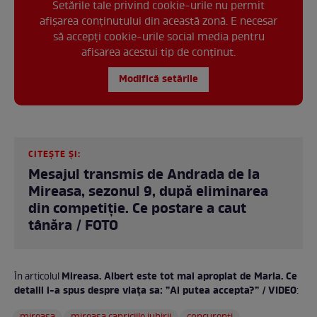
Setările tale privind cookie-urile nu permit
afișarea conținutului din această zonă. E necesar
să accepți cookie-urile social media pentru
afisarea acestui tip de conținut.
Modifică setările
CITEȘTE ȘI:
Mesajul transmis de Andrada de la
Mireasa, sezonul 9, după eliminarea
din competiție. Ce postare a caut
tânăra / FOTO
Mireasa. Albert este tot mai apropiat de Maria. Ce
În articolul
detalii i-a spus despre viața sa: ”Ai putea accepta?” / VIDEO
: