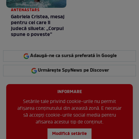
ANTENASTARS
Gabriela Cristea, mesaj
pentru cei care îi
judecă silueta: „Corpul
spune o poveste”
Adaugă-ne ca sursă preferată în Google
Urmărește SpyNews pe Discover
INFORMARE
Setările tale privind cookie-urile nu permit
afișarea conținutului din această zonă. E necesar
să accepți cookie-urile social media pentru
afisarea acestui tip de conținut.
Modifică setările