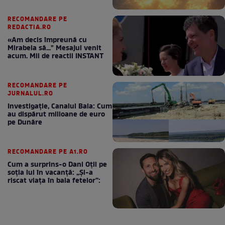
RECOMANDARE PE
REDACTIA.RO
«Am decis împreună cu
Mirabela să..." Mesajul venit
acum. Mii de reactii INSTANT
RECOMANDARE PE
JURNALUL.RO
Investigație, Canalul Bala: Cum
au dispărut milioane de euro
pe Dunăre
RECOMANDARE PE A1.RO
Cum a surprins-o Dani Oțil pe
soția lui în vacanță: „Și-a
riscat viața în baia fetelor”: