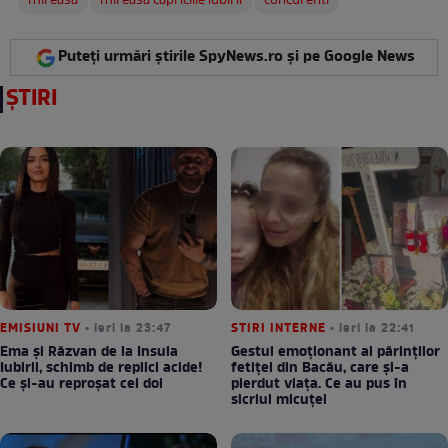
mireasa
mireasa capriciile iubirii
concurenti
Puteți urmări știrile SpyNews.ro și pe Google News
ȘTIRI
EMISIUNI TV
• ieri la 23:47
STIRI INTERNE
• ieri la 22:41
Ema și Răzvan de la Insula
Gestul emoționant al părinților
Iubirii, schimb de replici acide!
fetiței din Bacău, care și-a
Ce și-au reproșat cei doi
pierdut viața. Ce au pus în
sicriul micuței