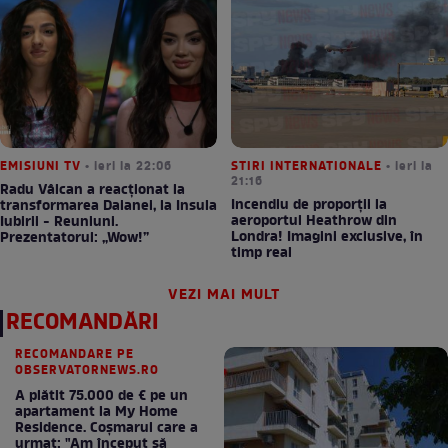
EMISIUNI TV
• ieri la 22:06
STIRI INTERNATIONALE
• ieri la
21:16
Radu Vâlcan a reacționat la
Incendiu de proporții la
transformarea Daianei, la Insula
aeroportul Heathrow din
Iubirii - Reuniuni.
Londra! Imagini exclusive, în
Prezentatorul: „Wow!”
timp real
VEZI MAI MULT
RECOMANDĂRI
RECOMANDARE PE
OBSERVATORNEWS.RO
A plătit 75.000 de € pe un
apartament la My Home
Residence. Coşmarul care a
urmat: "Am început să