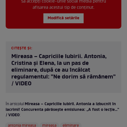
să accepți cookie-urile social media pentru
afisarea acestui tip de conținut.
Modifică setările
CITEȘTE ȘI:
Mireasa – Capriciile Iubirii. Antonia,
Cristina și Elena, la un pas de
eliminare, după ce au încălcat
regulamentul: ”Ne dorim să rămânem”
/ VIDEO
Mireasa – Capriciile Iubirii. Antonia a izbucnit în
În articolul
lacrimi! Concurenta părăsește emisiunea: „A fost o lecție...”
/ VIDEO
:
antonia mireasa
mireasa
eliminare