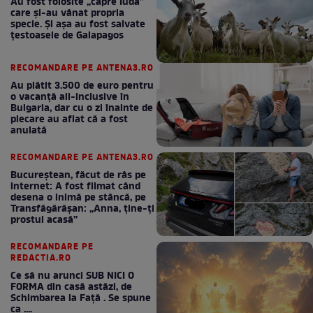
Au fost folosite „capre Iuda”
care și-au vânat propria
specie. Și așa au fost salvate
țestoasele de Galapagos
RECOMANDARE PE ANTENA3.RO
Au plătit 3.500 de euro pentru
o vacanță all-inclusive în
Bulgaria, dar cu o zi înainte de
plecare au aflat că a fost
anulată
RECOMANDARE PE ANTENA3.RO
Bucureștean, făcut de râs pe
internet: A fost filmat când
desena o inimă pe stâncă, pe
Transfăgărășan: „Anna, ține-ți
prostul acasă”
RECOMANDARE PE
REDACTIA.RO
Ce să nu arunci SUB NICI O
FORMA din casă astăzi, de
Schimbarea la Față . Se spune
ca ....