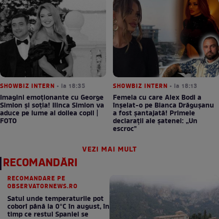
SHOWBIZ INTERN
• la 18:35
SHOWBIZ INTERN
• la 18:13
Imagini emoționante cu George
Femeia cu care Alex Bodi a
Simion și soția! Ilinca Simion va
înșelat-o pe Bianca Drăgușanu
aduce pe lume al doilea copil |
a fost șantajată! Primele
FOTO
declarații ale șatenei: „Un
escroc"
VEZI MAI MULT
RECOMANDĂRI
RECOMANDARE PE
OBSERVATORNEWS.RO
Satul unde temperaturile pot
coborî până la 0°C în august, în
timp ce restul Spaniei se