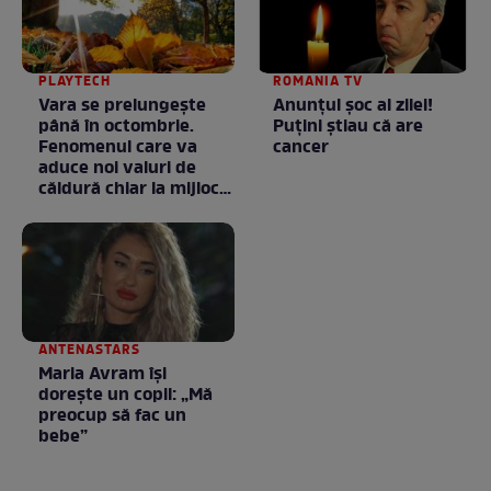
PLAYTECH
ROMANIA TV
Vara se prelungeşte
Anunţul şoc al zilei!
până în octombrie.
Puţini ştiau că are
Fenomenul care va
cancer
aduce noi valuri de
căldură chiar la mijlocul
toamnei
ANTENASTARS
Maria Avram își
dorește un copil: „Mă
preocup să fac un
bebe”