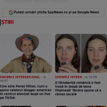
Puteți urmări știrile SpyNews.ro și pe Google News
ȘTIRI
SHOWBIZ INTERNATIONAL
• la
SHOWBIZ INTERN
• la 18:58
19:07
O tiktokeriță româncă a fost
Cine este Perez Hilton. Cum a
trasă în țeapă de bona
ajuns celebrul blogger american
filipineză! Tânăra spune că a
în centrul atenției după un live
rămas șocată
pe TikTok