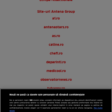
Echipa redactionala
Site-uri Antena Group
a1.ro
antenastars.ro
as.ro
catine.ro
chefi.ro
deparinti.ro
medicool.ro
observatornews.ro
tvhappy.ro
Nouă ne pasă ca datele tale personale să rămână confidențiale
useit.ro
589
Noi și partenerii noștri
stocăm și/sau accesăm informații pe dispozitivul dvs., precum identificatorii cookie
unici pentru prelucrarea datelor cu caracter personal. Puteți accepta sau gestiona preferințele dvs. făcând clic
zutv.ro
mai jos, respectiv vă puteți opune utilizării unui interes legitim în orice moment pe pagina cu politica de
Mai multe
confidențialitate. Aceste alegeri vor fi raportate partenerilor noștri și nu vă vor afecta navigarea.
detalii