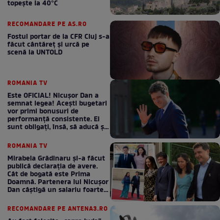
topește la 40°C
RECOMANDARE PE AS.RO
Fostul portar de la CFR Cluj s-a
făcut cântăreţ şi urcă pe
scenă la UNTOLD
ROMANIA TV
Este OFICIAL! Nicușor Dan a
semnat legea! Acești bugetari
vor primi bonusuri de
performanță consistente. Ei
sunt obligați, însă, să aducă și
bani la bugetul de stat
ROMANIA TV
Mirabela Grădinaru și-a făcut
publică declarația de avere.
Cât de bogată este Prima
Doamnă. Partenera lui Nicușor
Dan câștigă un salariu foarte
bun în fiecare lună!
RECOMANDARE PE ANTENA3.RO