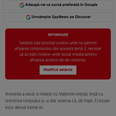
Adaugă-ne ca sursă preferată în Google
Urmărește SpyNews pe Discover
INFORMARE
Setările tale privind cookie-urile nu permit
afișarea conținutului din această zonă. E necesar
să accepți cookie-urile social media pentru
afisarea acestui tip de conținut.
Modifică setările
Antonia a avut o relație cu Valentin inițial, însă cu
trecerea timpului și-a dat seama că, de fapt, Cristian
este alesul inimii ei.