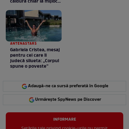
căldură chiar la mijlocul
toamnei
ANTENASTARS
Gabriela Cristea, mesaj
pentru cei care îi
judecă silueta: „Corpul
spune o poveste”
Adaugă-ne ca sursă preferată în Google
Urmărește SpyNews pe Discover
INFORMARE
Setările tale privind cookie-urile nu permit