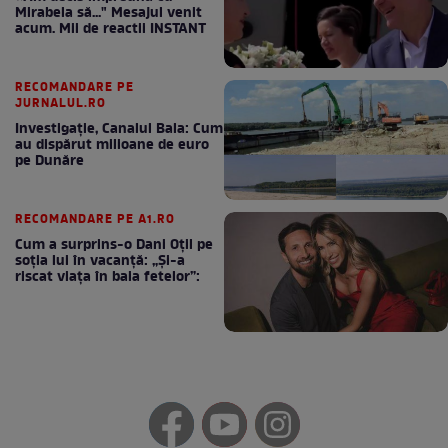
Mirabela să..." Mesajul venit
acum. Mii de reactii INSTANT
RECOMANDARE PE
JURNALUL.RO
Investigație, Canalul Bala: Cum
au dispărut milioane de euro
pe Dunăre
RECOMANDARE PE A1.RO
Cum a surprins-o Dani Oțil pe
soția lui în vacanță: „Și-a
riscat viața în baia fetelor”: