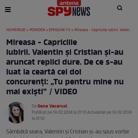
HOMEPAGE
»
MONDEN
»
EMISIUNI TV
» Mireasa - Capriciile iubirii. Valentin și Cristian și-au aruncat replici dure. De ce s-au luat la ceartă cei doi concurenți: „Tu pentru mine nu mai exiști” / VIDEO
Mireasa - Capriciile
iubirii. Valentin și Cristian și-au
aruncat replici dure. De ce s-au
luat la ceartă cei doi
concurenți: „Tu pentru mine nu
mai exiști” / VIDEO
Oana Vacarusi
De
.
Publicat pe 19.02.2024 la 21:10 Actualizat pe 19.02.2024
la 21:10
Sâmbătă seara, Valentin și Cristian și-au spus vorbe