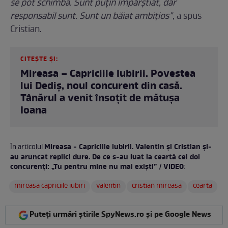
se pot schimba. Sunt puțin împărștiat, dar
responsabil sunt. Sunt un băiat ambițios”
, a spus
Cristian.
CITEȘTE ȘI:
Mireasa – Capriciile Iubirii. Povestea
lui Dediș, noul concurent din casă.
Tânărul a venit însoțit de mătușa
Ioana
Mireasa - Capriciile iubirii. Valentin și Cristian și-
În articolul
au aruncat replici dure. De ce s-au luat la ceartă cei doi
concurenți: „Tu pentru mine nu mai exiști” / VIDEO
:
mireasa capriciile iubiri
valentin
cristian mireasa
cearta
Puteți urmări știrile SpyNews.ro și pe Google News