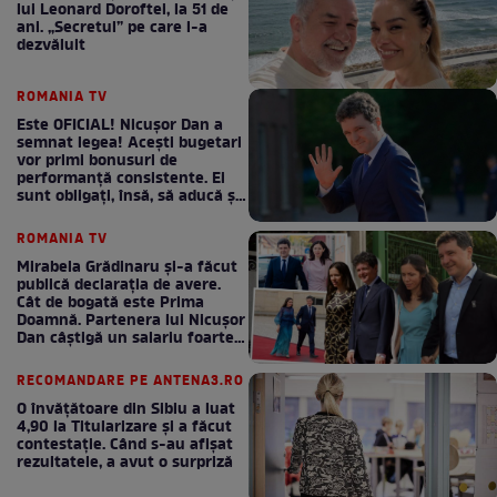
lui Leonard Doroftei, la 51 de
ani. „Secretul” pe care l-a
dezvăluit
ROMANIA TV
Este OFICIAL! Nicușor Dan a
semnat legea! Acești bugetari
vor primi bonusuri de
performanță consistente. Ei
sunt obligați, însă, să aducă și
bani la bugetul de stat
ROMANIA TV
Mirabela Grădinaru și-a făcut
publică declarația de avere.
Cât de bogată este Prima
Doamnă. Partenera lui Nicușor
Dan câștigă un salariu foarte
bun în fiecare lună!
RECOMANDARE PE ANTENA3.RO
O învățătoare din Sibiu a luat
4,90 la Titularizare și a făcut
contestație. Când s-au afișat
rezultatele, a avut o surpriză