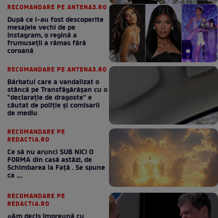
RECOMANDARE PE ANTENA3.RO
După ce i-au fost descoperite
mesajele vechi de pe
Instagram, o regină a
frumuseții a rămas fără
coroană
RECOMANDARE PE ANTENA3.RO
Bărbatul care a vandalizat o
stâncă pe Transfăgărășan cu o
"declaraţie de dragoste" e
căutat de poliție și comisarii
de mediu
RECOMANDARE PE
REDACTIA.RO
Ce să nu arunci SUB NICI O
FORMA din casă astăzi, de
Schimbarea la Față . Se spune
ca ....
RECOMANDARE PE
REDACTIA.RO
«Am decis împreună cu