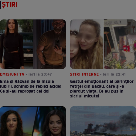
ȘTIRI
EMISIUNI TV
• ieri la 23:47
STIRI INTERNE
• ieri la 22:41
Ema și Răzvan de la Insula
Gestul emoționant al părinților
Iubirii, schimb de replici acide!
fetiței din Bacău, care și-a
Ce și-au reproșat cei doi
pierdut viața. Ce au pus în
sicriul micuței