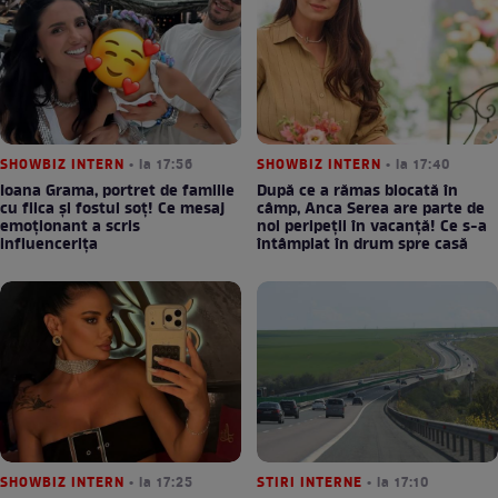
SHOWBIZ INTERN
• la 17:56
SHOWBIZ INTERN
• la 17:40
Ioana Grama, portret de familie
După ce a rămas blocată în
cu fiica și fostul soț! Ce mesaj
câmp, Anca Serea are parte de
emoționant a scris
noi peripeții în vacanță! Ce s-a
influencerița
întâmplat în drum spre casă
SHOWBIZ INTERN
• la 17:25
STIRI INTERNE
• la 17:10