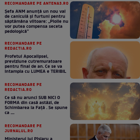
RECOMANDARE PE ANTENA3.RO
Șefa ANM anunță un nou val
de caniculă și furtuni pentru
săptămâna viitoare: „Ploile nu
vor putea compensa seceta
pedologică”
RECOMANDARE PE
REDACTIA.RO
Profetul Apocalipsei,
previziune cutremuratoare
pentru final de an. Ce se va
intampla cu LUMEA e TERIBIL
RECOMANDARE PE
REDACTIA.RO
Ce să nu arunci SUB NICI O
FORMA din casă astăzi, de
Schimbarea la Față . Se spune
ca ....
RECOMANDARE PE
JURNALUL.RO
Ministerul lui Pîslaru a