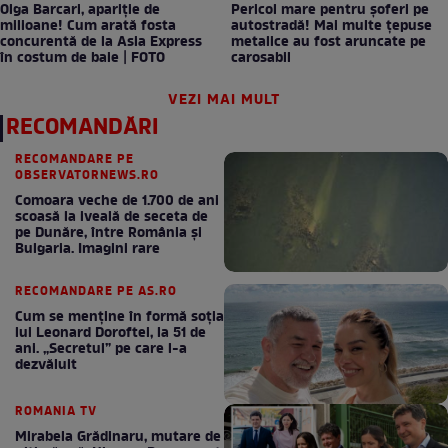
Olga Barcari, apariție de
Pericol mare pentru șoferi pe
milioane! Cum arată fosta
autostradă! Mai multe țepuse
concurentă de la Asia Express
metalice au fost aruncate pe
în costum de baie | FOTO
carosabil
VEZI MAI MULT
RECOMANDĂRI
RECOMANDARE PE
OBSERVATORNEWS.RO
Comoara veche de 1.700 de ani
scoasă la iveală de seceta de
pe Dunăre, între România şi
Bulgaria. Imagini rare
RECOMANDARE PE AS.RO
Cum se menţine în formă soţia
lui Leonard Doroftei, la 51 de
ani. „Secretul” pe care l-a
dezvăluit
ROMANIA TV
Mirabela Grădinaru, mutare de