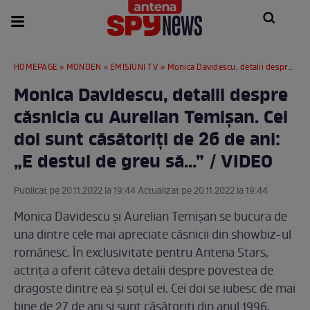
HOMEPAGE
»
MONDEN
»
EMISIUNI TV
» Monica Davidescu, detalii despre căsnicia cu Aurelian Temișan. Cei doi sunt căsătoriți de 26 de ani: „E destul de greu să...” / VIDEO
Monica Davidescu, detalii despre
căsnicia cu Aurelian Temișan. Cei
doi sunt căsătoriți de 26 de ani:
„E destul de greu să...” / VIDEO
Publicat pe 20.11.2022 la 19:44 Actualizat pe 20.11.2022 la 19:44
Monica Davidescu și Aurelian Temișan se bucura de
una dintre cele mai apreciate căsnicii din showbiz-ul
românesc. În exclusivitate pentru Antena Stars,
actrița a oferit câteva detalii despre povestea de
dragoste dintre ea și soțul ei. Cei doi se iubesc de mai
bine de 27 de ani și sunt căsătoriți din anul 1996.