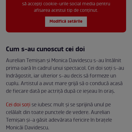
să accepți cookie-urile social media pentru
afisarea acestui tip de conținut.
Modifică setările
Cum s-au cunoscut cei doi
Aurelian Temișan și Monica Davidescu s-au întâlnit
prima oară în cadrul unui spectacol. Cei doi soți s-au
îndrăgostit, iar ulterior s-au decis să formeze un
cuplu. Artistul a avut mare grijă să o conducă acasă
de fiecare dată pe actriță după ce ieșeau în oraș.
Cei doi soți
se iubesc mult și se sprijină unul pe
celălalt din toate punctele de vedere. Aurelian
Temișan și-a găsit adevărata fericire în brațele
Monicăi Davidescu.