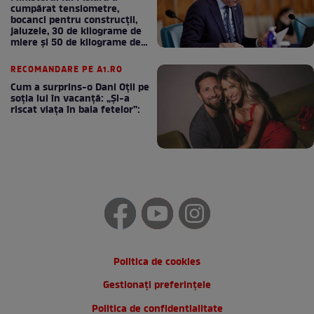
cumpărat tensiometre,
bocanci pentru construcții,
jaluzele, 30 de kilograme de
miere și 50 de kilograme de
cafea
RECOMANDARE PE A1.RO
Cum a surprins-o Dani Oțil pe
soția lui în vacanță: „Și-a
riscat viața în baia fetelor”:
Politica de cookies
Gestionați preferințele
Politica de confidentialitate