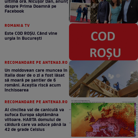
ultimă oră. Nicuşor Dan, anunţ
despre Prima Doamnă pe
Facebook
ROMANIA TV
Este COD ROŞU. Când vine
urgia în Bucureşti
RECOMANDARE PE ANTENA3.RO
Un moldovean care muncea în
Italia doar de o zi a fost lăsat
să moară pe şantier de 6
români. Aceștia riscă acum
închisoarea
RECOMANDARE PE ANTENA3.RO
Al cincilea val de caniculă va
sufoca Europa săptămâna
viitoare. HARTA domului de
căldură care va aduce până la
42 de grade Celsius