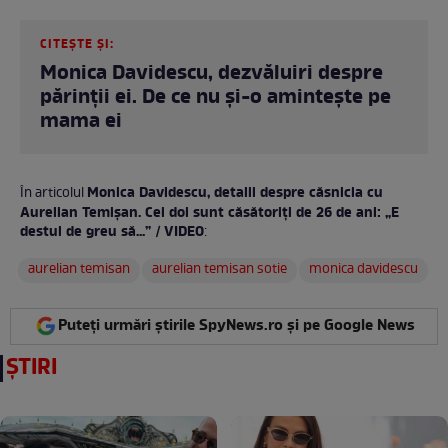
CITEȘTE ȘI:
Monica Davidescu, dezvăluiri despre
părinții ei. De ce nu și-o amintește pe
mama ei
Monica Davidescu, detalii despre căsnicia cu
În articolul
Aurelian Temișan. Cei doi sunt căsătoriți de 26 de ani: „E
destul de greu să...” / VIDEO
:
aurelian temisan
aurelian temisan sotie
monica davidescu
Puteți urmări știrile SpyNews.ro și pe Google News
ȘTIRI