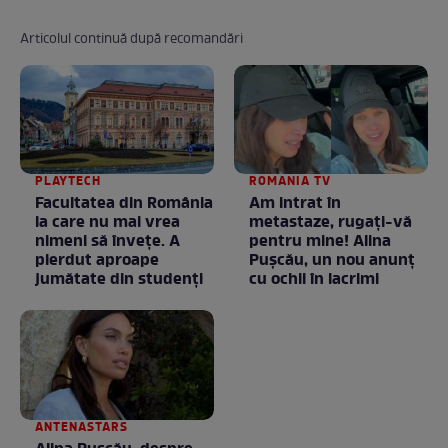
Articolul continuă după recomandări
PLAYTECH
ROMANIA TV
Facultatea din România
Am intrat în
la care nu mai vrea
metastaze, rugaţi-vă
nimeni să înveţe. A
pentru mine! Alina
pierdut aproape
Puşcău, un nou anunţ
jumătate din studenţi
cu ochii în lacrimi
ANTENASTARS