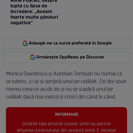
Alina Pușcău, despre
lupta cu lipsa de
încredere: „Aveam
foarte multe gânduri
negative”
Adaugă-ne ca sursă preferată în Google
Urmărește SpyNews pe Discover
Monica Davidescu și Aurelian Temișan nu numai că
se iubesc, ci se și sprijină unul pe celălalt. Cei doi spun
mereu ceea ce au de zis și nu se supără unul pe
celălalt dacă mai există și critici din când în când.
INFORMARE
Setările tale privind cookie-urile nu permit
afișarea conținutului din această zonă. E necesar