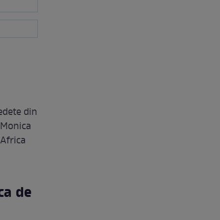
edete din
, Monica
 Africa
ca de