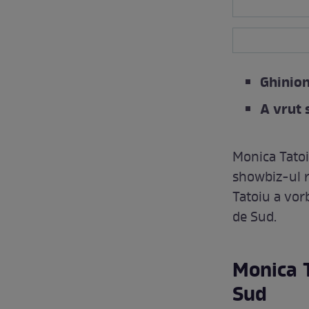
Ghinion
A vrut 
Monica Tatoi
showbiz-ul r
Tatoiu a vor
de Sud.
Monica T
Sud