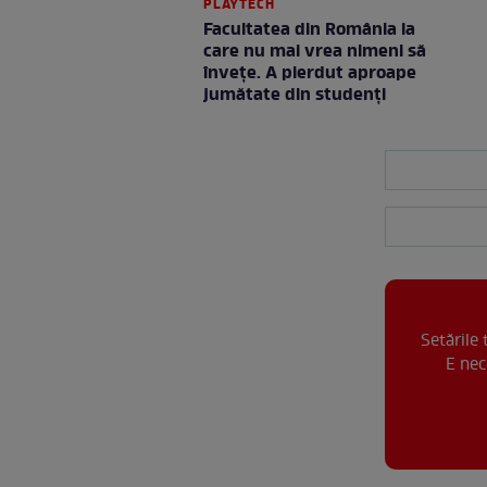
PLAYTECH
Facultatea din România la
care nu mai vrea nimeni să
înveţe. A pierdut aproape
jumătate din studenţi
Setările
E nec