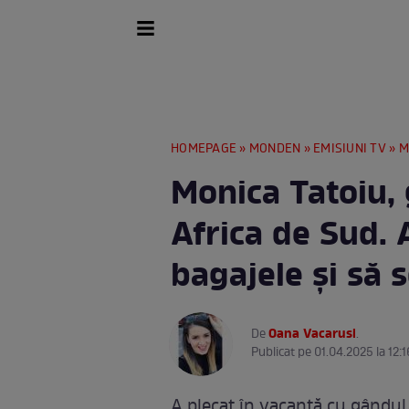
HOMEPAGE
»
MONDEN
»
EMISIUNI TV
» Moni
Monica Tatoiu, 
Africa de Sud. A
bagajele și să s
Oana Vacarusi
De
.
Publicat pe 01.04.2025 la 12:1
A plecat în vacanță cu gândul l