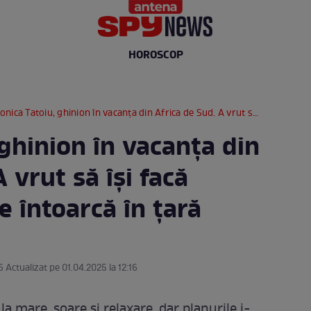
HOROSCOP
ca Tatoiu, ghinion în vacanța din Africa de Sud. A vrut să își facă bagajele și să se întoarcă în țară
ghinion în vacanța din
 vrut să își facă
e întoarcă în țară
6 Actualizat pe 01.04.2025 la 12:16
a mare, soare și relaxare, dar planurile i-