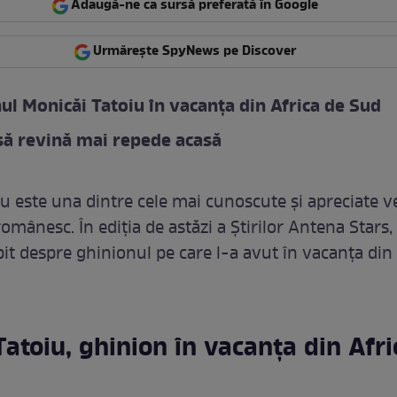
Adaugă-ne ca sursă preferată în Google
Urmărește SpyNews pe Discover
ul Monicăi Tatoiu în vacanța din Africa de Sud
să revină mai repede acasă
u este una dintre cele mai cunoscute și apreciate v
omânesc. În ediția de astăzi a Știrilor Antena Stars
bit despre ghinionul pe care l-a avut în vacanța din
atoiu, ghinion în vacanța din Afri