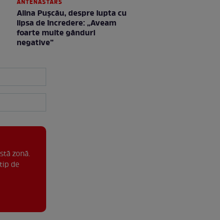
ANTENASTARS
Alina Pușcău, despre lupta cu
lipsa de încredere: „Aveam
foarte multe gânduri
negative”
stă zonă.
tip de