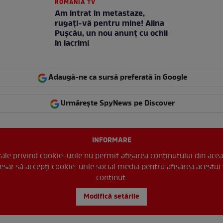
ROMANIA TV
Am intrat în metastaze,
rugaţi-vă pentru mine! Alina
Puşcău, un nou anunţ cu ochii
în lacrimi
Adaugă-ne ca sursă preferată în Google
Urmărește SpyNews pe Discover
INFORMARE
 tale privind cookie-urile nu permit afișarea conținutului din acea
esar să accepți cookie-urile social media pentru afisarea acestui 
conținut.
Modifică setările