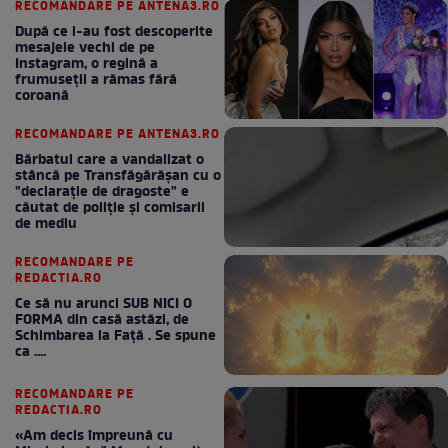
RECOMANDARE PE ANTENA3.RO
După ce i-au fost descoperite
mesajele vechi de pe
Instagram, o regină a
frumuseții a rămas fără
coroană
RECOMANDARE PE ANTENA3.RO
Bărbatul care a vandalizat o
stâncă pe Transfăgărășan cu o
"declaraţie de dragoste" e
căutat de poliție și comisarii
de mediu
RECOMANDARE PE
REDACTIA.RO
Ce să nu arunci SUB NICI O
FORMA din casă astăzi, de
Schimbarea la Față . Se spune
ca ....
RECOMANDARE PE
REDACTIA.RO
«Am decis împreună cu