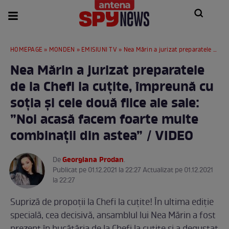
HOMEPAGE
»
MONDEN
»
EMISIUNI TV
» Nea Mărin a jurizat preparatele de la Chefi la cuțite, împreună cu soția și cele două fiice ale sale: ”Noi acasă facem foarte multe combinații din astea” / VIDEO
Nea Mărin a jurizat preparatele
de la Chefi la cuțite, împreună cu
soția și cele două fiice ale sale:
”Noi acasă facem foarte multe
combinații din astea” / VIDEO
Georgiana Prodan
De
.
Publicat pe 01.12.2021 la 22:27 Actualizat pe 01.12.2021
la 22:27
Supriză de propoții la Chefi la cuțite! În ultima ediție
specială, cea decisivă, ansamblul lui Nea Mărin a fost