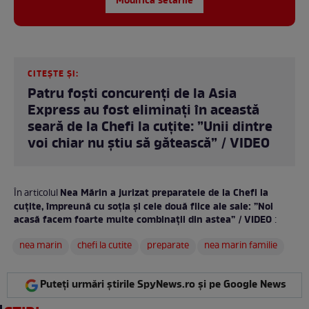
Modifică setările
CITEȘTE ȘI:
Patru foști concurenți de la Asia
Express au fost eliminați în această
seară de la Chefi la cuțite: ”Unii dintre
voi chiar nu știu să gătească” / VIDEO
Nea Mărin a jurizat preparatele de la Chefi la
În articolul
cuțite, împreună cu soția și cele două fiice ale sale: ”Noi
acasă facem foarte multe combinații din astea” / VIDEO
:
nea marin
chefi la cutite
preparate
nea marin familie
Puteți urmări știrile SpyNews.ro și pe Google News