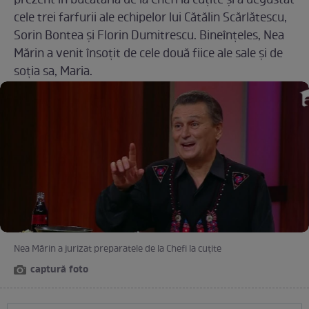
prezent în bucătăria de la Chefi la cuțite și a degustat
cele trei farfurii ale echipelor lui Cătălin Scărlătescu,
Sorin Bontea și Florin Dumitrescu. Bineînțeles, Nea
Mărin a venit însoțit de cele două fiice ale sale și de
soția sa, Maria.
Nea Mărin a jurizat preparatele de la Chefi la cuțite
captură foto