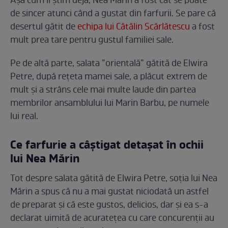
Așa cum îl știm deja, Nea Mărin a fost cât se poate
de sincer atunci când a gustat din farfurii. Se pare că
desertul gătit de
echipa lui Cătălin Scărlătescu
a fost
mult prea tare pentru gustul familiei sale.
Pe de altă parte, salata ”orientală” gătită de Elwira
Petre, după rețeta mamei sale, a plăcut extrem de
mult și a strâns cele mai multe laude din partea
membrilor ansamblului lui Marin Barbu, pe numele
lui real.
Ce farfurie a câștigat detașat în ochii
lui Nea Mărin
Tot despre salata gătită de Elwira Petre, soția lui Nea
Mărin a spus că nu a mai gustat niciodată un astfel
de preparat și că este gustos, delicios, dar și ea s-a
declarat uimită de acuratețea cu care concurenții au