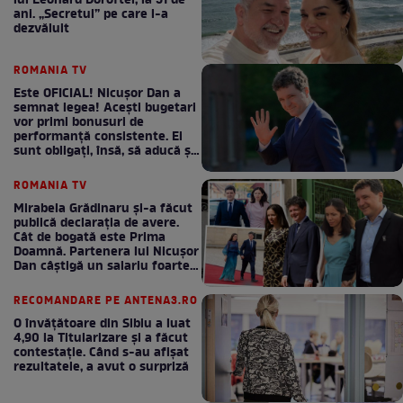
lui Leonard Doroftei, la 51 de
ani. „Secretul” pe care l-a
dezvăluit
ROMANIA TV
Este OFICIAL! Nicușor Dan a
semnat legea! Acești bugetari
vor primi bonusuri de
performanță consistente. Ei
sunt obligați, însă, să aducă și
bani la bugetul de stat
ROMANIA TV
Mirabela Grădinaru și-a făcut
publică declarația de avere.
Cât de bogată este Prima
Doamnă. Partenera lui Nicușor
Dan câștigă un salariu foarte
bun în fiecare lună!
RECOMANDARE PE ANTENA3.RO
O învățătoare din Sibiu a luat
4,90 la Titularizare și a făcut
contestație. Când s-au afișat
rezultatele, a avut o surpriză