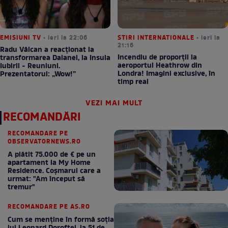
EMISIUNI TV
• ieri la 22:06
STIRI INTERNATIONALE
• ieri la
21:16
Radu Vâlcan a reacționat la
Incendiu de proporții la
transformarea Daianei, la Insula
aeroportul Heathrow din
Iubirii - Reuniuni.
Londra! Imagini exclusive, în
Prezentatorul: „Wow!”
timp real
VEZI MAI MULT
RECOMANDĂRI
RECOMANDARE PE
OBSERVATORNEWS.RO
A plătit 75.000 de € pe un
apartament la My Home
Residence. Coşmarul care a
urmat: "Am început să
tremur"
RECOMANDARE PE AS.RO
Cum se menţine în formă soţia