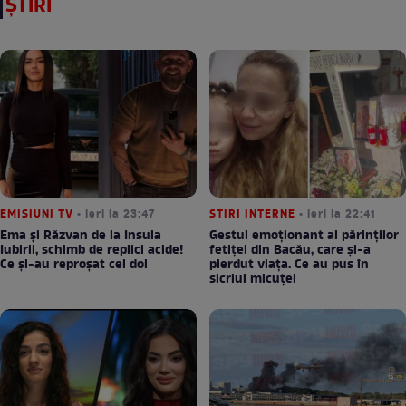
ȘTIRI
EMISIUNI TV
• ieri la 23:47
STIRI INTERNE
• ieri la 22:41
Ema și Răzvan de la Insula
Gestul emoționant al părinților
Iubirii, schimb de replici acide!
fetiței din Bacău, care și-a
Ce și-au reproșat cei doi
pierdut viața. Ce au pus în
sicriul micuței