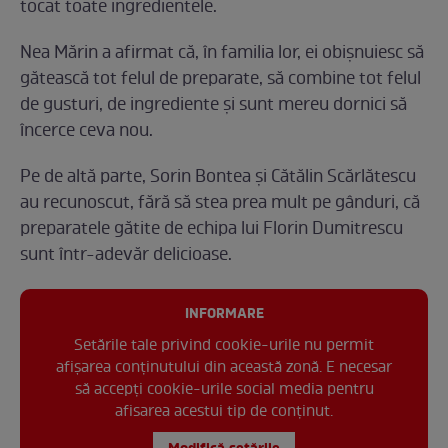
tocat toate ingredientele.
Nea Mărin a afirmat că, în familia lor, ei obișnuiesc să
gătească tot felul de preparate, să combine tot felul
de gusturi, de ingrediente și sunt mereu dornici să
încerce ceva nou.
Pe de altă parte, Sorin Bontea și Cătălin Scărlătescu
au recunoscut, fără să stea prea mult pe gânduri, că
preparatele gătite de echipa lui Florin Dumitrescu
sunt într-adevăr delicioase.
INFORMARE
Setările tale privind cookie-urile nu permit
afișarea conținutului din această zonă. E necesar
să accepți cookie-urile social media pentru
afisarea acestui tip de conținut.