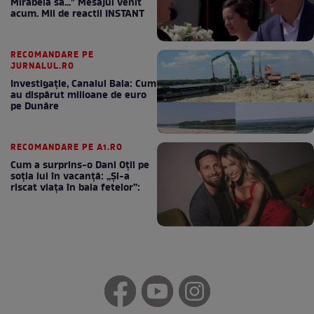
Mirabela să..." Mesajul venit
acum. Mii de reactii INSTANT
RECOMANDARE PE
JURNALUL.RO
Investigație, Canalul Bala: Cum
au dispărut milioane de euro
pe Dunăre
RECOMANDARE PE A1.RO
Cum a surprins-o Dani Oțil pe
soția lui în vacanță: „Și-a
riscat viața în baia fetelor”: