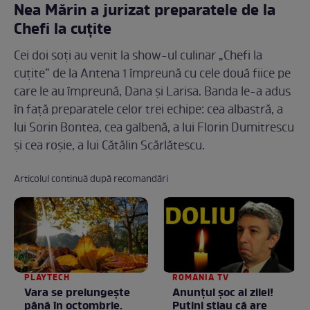
Nea Mărin a jurizat preparatele de la
Chefi la cuțite
Cei doi soți au venit la show-ul culinar „Chefi la
cuțite” de la Antena 1 împreună cu cele două fiice pe
care le au împreună, Dana și Larisa. Banda le-a adus
în față preparatele celor trei echipe: cea albastră, a
lui Sorin Bontea, cea galbenă, a lui Florin Dumitrescu
și cea roșie, a lui Cătălin Scărlătescu.
Articolul continuă după recomandări
PLAYTECH
ROMANIA TV
Vara se prelungeşte
Anunţul şoc al zilei!
până în octombrie.
Puţini ştiau că are