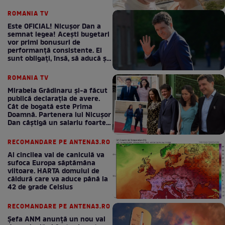
ROMANIA TV
Este OFICIAL! Nicușor Dan a
semnat legea! Acești bugetari
vor primi bonusuri de
performanță consistente. Ei
sunt obligați, însă, să aducă și
bani la bugetul de stat
ROMANIA TV
Mirabela Grădinaru și-a făcut
publică declarația de avere.
Cât de bogată este Prima
Doamnă. Partenera lui Nicușor
Dan câștigă un salariu foarte
bun în fiecare lună!
RECOMANDARE PE ANTENA3.RO
Al cincilea val de caniculă va
sufoca Europa săptămâna
viitoare. HARTA domului de
căldură care va aduce până la
42 de grade Celsius
RECOMANDARE PE ANTENA3.RO
Șefa ANM anunță un nou val