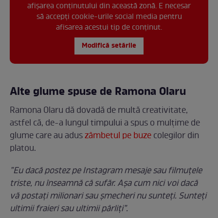
afișarea conținutului din această zonă. E necesar
să accepți cookie-urile social media pentru
afisarea acestui tip de conținut.
Modifică setările
Alte glume spuse de Ramona Olaru
Ramona Olaru dă dovadă de multă creativitate,
astfel că, de-a lungul timpului a spus o mulțime de
glume care au adus
zâmbetul pe buze
colegilor din
platou.
”Eu dacă postez pe Instagram mesaje sau filmuțele
triste, nu înseamnă că sufăr. Așa cum nici voi dacă
vă postați milionari sau șmecheri nu sunteți. Sunteți
ultimii fraieri sau ultimii pârliți”.