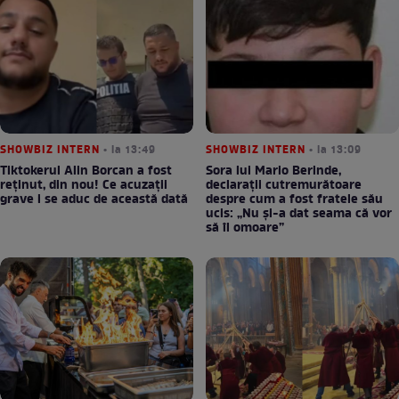
SHOWBIZ INTERN
• la 13:49
SHOWBIZ INTERN
• la 13:09
Tiktokerul Alin Borcan a fost
Sora lui Mario Berinde,
reținut, din nou! Ce acuzații
declarații cutremurătoare
grave i se aduc de această dată
despre cum a fost fratele său
ucis: „Nu și-a dat seama că vor
să îl omoare”