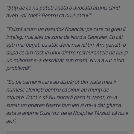
”Știți de ce nu puteți agăța o avocată atunci când
aveți voi chef? Pentru că nu e cazul!”.
”Există acum un paradox financiar pe care cu greu îl
înțeleg, mai ales pe zona de Nord a Capitalei. Cu cât
ești mai bogat, cu atât devii mai ieftin. Am gândit-o
după ce am fost la unul dintre restaurantele de lux și
un milionar s-a descălțat sub masă. Nu a avut nicio
problemă”.
”Eu pe oamenii care au dispărut din viața mea îi
numesc alpiniști pentru că sigur au munți de
regrete. Dacă e să fiu sinceră până la capăt, m-a
sunat un prieten foarte bun ieri și mi-a dat gluma
asta și anume Cuza (n.r. de la Noaptea Târziu), că nu e
aici”.