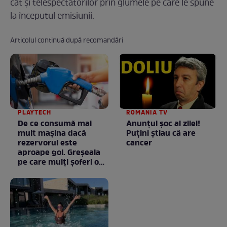
cât și telespectatorilor prin glumele pe care le spune
la începutul emisiunii.
Articolul continuă după recomandări
PLAYTECH
ROMANIA TV
De ce consumă mai
Anunţul şoc al zilei!
mult mașina dacă
Puţini ştiau că are
rezervorul este
cancer
aproape gol. Greșeala
pe care mulți șoferi o
fac fără să știe