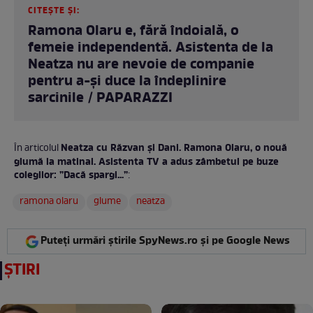
CITEȘTE ȘI:
Ramona Olaru e, fără îndoială, o
femeie independentă. Asistenta de la
Neatza nu are nevoie de companie
pentru a-și duce la îndeplinire
sarcinile / PAPARAZZI
Neatza cu Răzvan și Dani. Ramona Olaru, o nouă
În articolul
glumă la matinal. Asistenta TV a adus zâmbetul pe buze
colegilor: ”Dacă spargi...”
:
ramona olaru
glume
neatza
Puteți urmări știrile SpyNews.ro și pe Google News
ȘTIRI