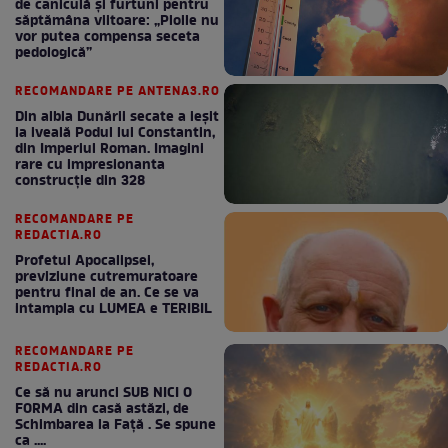
de caniculă și furtuni pentru
săptămâna viitoare: „Ploile nu
vor putea compensa seceta
pedologică”
RECOMANDARE PE ANTENA3.RO
Din albia Dunării secate a ieșit
la iveală Podul lui Constantin,
din Imperiul Roman. Imagini
rare cu impresionanta
construcție din 328
RECOMANDARE PE
REDACTIA.RO
Profetul Apocalipsei,
previziune cutremuratoare
pentru final de an. Ce se va
intampla cu LUMEA e TERIBIL
RECOMANDARE PE
REDACTIA.RO
Ce să nu arunci SUB NICI O
FORMA din casă astăzi, de
Schimbarea la Față . Se spune
ca ....