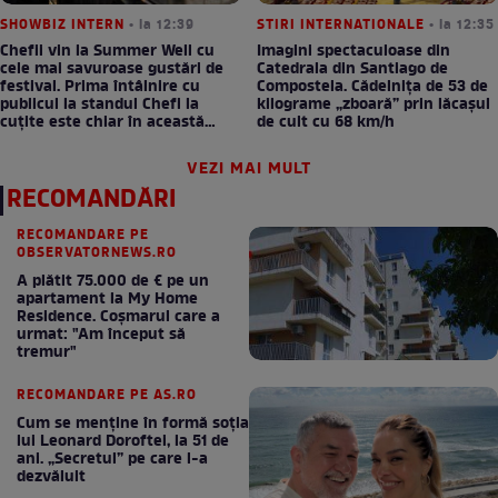
SHOWBIZ INTERN
• la 12:39
STIRI INTERNATIONALE
• la 12:35
Chefii vin la Summer Well cu
Imagini spectaculoase din
cele mai savuroase gustări de
Catedrala din Santiago de
festival. Prima întâlnire cu
Compostela. Cădelnița de 53 de
publicul la standul Chefi la
kilograme „zboară” prin lăcașul
cuțite este chiar în această
de cult cu 68 km/h
seară!
VEZI MAI MULT
RECOMANDĂRI
RECOMANDARE PE
OBSERVATORNEWS.RO
A plătit 75.000 de € pe un
apartament la My Home
Residence. Coşmarul care a
urmat: "Am început să
tremur"
RECOMANDARE PE AS.RO
Cum se menţine în formă soţia
lui Leonard Doroftei, la 51 de
ani. „Secretul” pe care l-a
dezvăluit