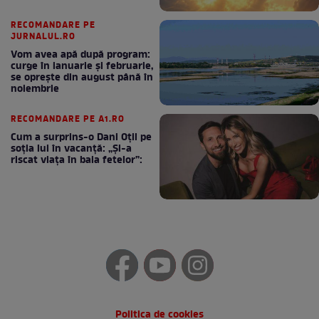
RECOMANDARE PE
JURNALUL.RO
Vom avea apă după program:
curge în ianuarie și februarie,
se oprește din august până în
noiembrie
RECOMANDARE PE A1.RO
Cum a surprins-o Dani Oțil pe
soția lui în vacanță: „Și-a
riscat viața în baia fetelor”:
Politica de cookies