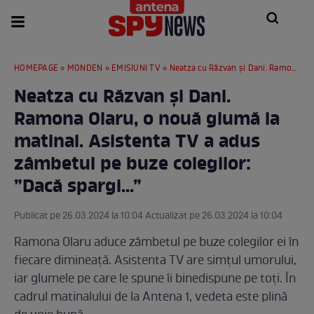
HOMEPAGE
»
MONDEN
»
EMISIUNI TV
» Neatza cu Răzvan și Dani. Ramona Olaru, o nouă glumă la matinal. Asistenta TV a adus zâmbetul pe buze colegilor: ”Dacă spargi...”
Neatza cu Răzvan și Dani.
Ramona Olaru, o nouă glumă la
matinal. Asistenta TV a adus
zâmbetul pe buze colegilor:
”Dacă spargi...”
Publicat pe 26.03.2024 la 10:04 Actualizat pe 26.03.2024 la 10:04
Ramona Olaru aduce zâmbetul pe buze colegilor ei în
fiecare dimineață. Asistenta TV are simțul umorului,
iar glumele pe care le spune îi binedispune pe toți. În
cadrul matinalului de la Antena 1, vedeta este plină