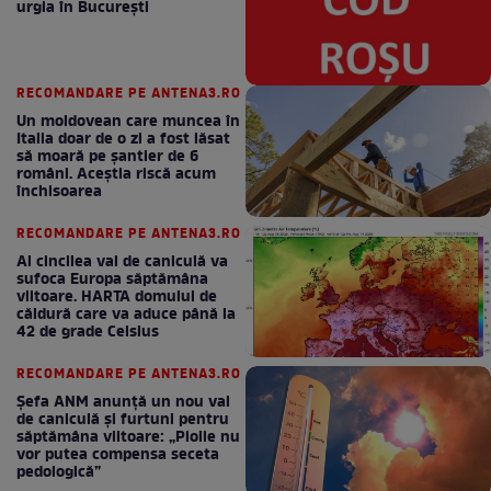
urgia în Bucureşti
RECOMANDARE PE ANTENA3.RO
Un moldovean care muncea în
Italia doar de o zi a fost lăsat
să moară pe şantier de 6
români. Aceștia riscă acum
închisoarea
RECOMANDARE PE ANTENA3.RO
Al cincilea val de caniculă va
sufoca Europa săptămâna
viitoare. HARTA domului de
căldură care va aduce până la
42 de grade Celsius
RECOMANDARE PE ANTENA3.RO
Șefa ANM anunță un nou val
de caniculă și furtuni pentru
săptămâna viitoare: „Ploile nu
vor putea compensa seceta
pedologică”