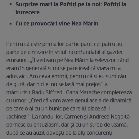
Surprize mari la Poftiți pe la noi: Poftiți la
întrecere
Cu ce provocări vine Nea Mărin
Pentru că este prima lor participare, cei patru au
parte de o trezire în stilul inconfundabil al gazdei
emisiunii. „Îl vedeam pe Nea Mărin la televizor când
eram în generală și mi se pare ireal că viața m-a
adus aici. Am ceva emoții, pentru că și eu sunt rău
de gură, dar nici el nu se lasă mai prejos”, a
mărturisit Radu Siffredi. Oana Matache completează
cu umor: „Cred că vom avea genul acela de dinamică
pe care o ai cu un bunic pe care îți place să-l
tachinezi”. La rândul lor, Carmen și Andreea Negoiță
pornesc cu entuziasm, dar și cu un strop de teamă,
după ce au auzit povești de la alți concurenți.