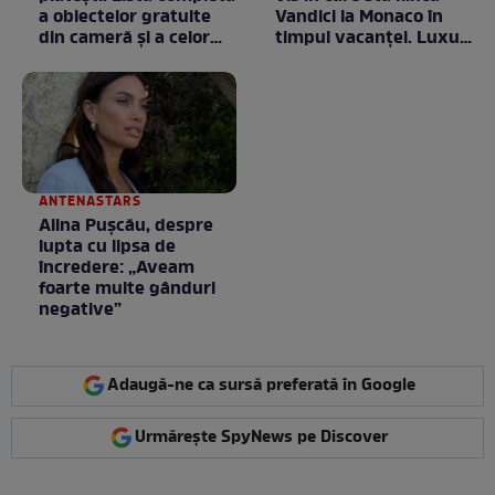
a obiectelor gratuite
Vandici la Monaco în
din cameră și a celor
timpul vacanței. Luxul
care rămân
e în starea lui pură.
proprietatea unității
Totul arată ca în filme!
/ GALERIE FOTO
ANTENASTARS
Alina Pușcău, despre
lupta cu lipsa de
încredere: „Aveam
foarte multe gânduri
negative”
Adaugă-ne ca sursă preferată în Google
Urmărește SpyNews pe Discover