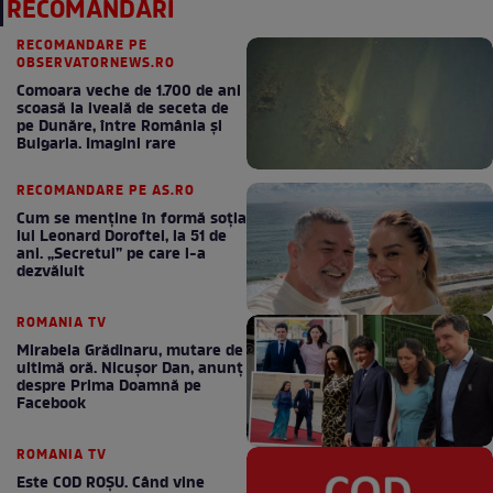
RECOMANDĂRI
RECOMANDARE PE
OBSERVATORNEWS.RO
Comoara veche de 1.700 de ani
scoasă la iveală de seceta de
pe Dunăre, între România şi
Bulgaria. Imagini rare
RECOMANDARE PE AS.RO
Cum se menţine în formă soţia
lui Leonard Doroftei, la 51 de
ani. „Secretul” pe care l-a
dezvăluit
ROMANIA TV
Mirabela Grădinaru, mutare de
ultimă oră. Nicuşor Dan, anunţ
despre Prima Doamnă pe
Facebook
ROMANIA TV
Este COD ROŞU. Când vine