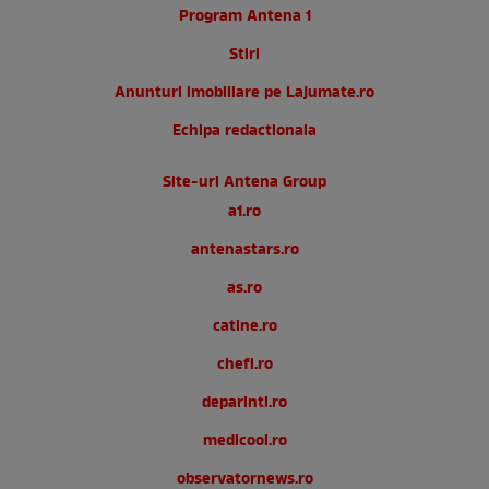
Program Antena 1
Stiri
Anunturi imobiliare pe Lajumate.ro
Echipa redactionala
Site-uri Antena Group
a1.ro
antenastars.ro
as.ro
catine.ro
chefi.ro
deparinti.ro
medicool.ro
observatornews.ro