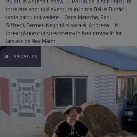
20.30, la Antena 1, show-ul Poftiți pe la noi: Poftiți la
întrecere continuă aventura în inima Deltei Dunării,
unde patru noi vedete – Oana Matache, Radu
Siffredi, Carmen Negoiță și sora ei, Andreea – își
încearcă norocul și rezistența în fața provocărilor
lansate de Nea Mărin.
GALERIE (3)