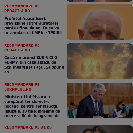
RECOMANDARE PE
REDACTIA.RO
Profetul Apocalipsei,
previziune cutremuratoare
pentru final de an. Ce se va
intampla cu LUMEA e TERIBIL
RECOMANDARE PE
REDACTIA.RO
Ce să nu arunci SUB NICI O
FORMA din casă astăzi, de
Schimbarea la Față . Se spune
ca ....
RECOMANDARE PE
JURNALUL.RO
Ministerul lui Pîslaru a
cumpărat tensiometre,
bocanci pentru construcții,
jaluzele, 30 de kilograme de
miere și 50 de kilograme de
cafea
RECOMANDARE PE A1.RO