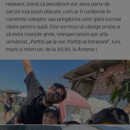
relaxare, știind că pierzătorii vor avea parte de
sarcini mai puțin plăcute, cum ar fi curățenie în
camerele colegilor sau pregătirea unor găini tocmai
tăiate pentru supă. Cine va reuși să câștige proba și
să evite muncile grele, telespectatorii pot afla
urmărind „
Poftiți pe la noi: Poftiți la întrecere
”, luni,
marți și miercuri, de la 20:30, la Antena 1.