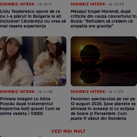
SHOWBIZ INTERN
• la 13:11
SHOWBIZ INTERN
• la 12:33
Liviu Teodorescu spune de ce
Mesajul trupei Morandi, după
nu i-a plăcut în Bulgaria la all
criticile din cauza concertului în
inclusive! Cântărețul nu vrea să
Rusia: ”Refuzăm să credem că
mai repete experiența
empatia are granițe”
SHOWBIZ INTERN
• la 11:46
SHOWBIZ INTERN
• la 11:25
Primele imagini cu Alina
Fenomen spectaculos pe cer pe
Pușcău după tratamentul
12 august 2026. Șase planete se
împotriva bolii grave! Cum se
aliniază în aceeași zi cu eclipsa
simte vedeta | VIDEO
de Soare și Perseidele. Cum
poate fi văzut din România
VEZI MAI MULT