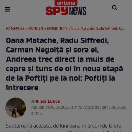
HOMEPAGE
»
MONDEN
»
EMISIUNI TV
» Oana Matache, Radu Siffredi, Carmen Negoiță și sora ei, Andreea trec direct la muls de capre și tuns de oi în noua etapă de la Poftiți pe la noi: Poftiți la întrecere
Oana Matache, Radu Siffredi,
Carmen Negoiță și sora ei,
Andreea trec direct la muls de
capre și tuns de oi în noua etapă
de la Poftiți pe la noi: Poftiți la
întrecere
Ilinca Lunca
De
.
Publicat pe 16.06.2025 la 11:15 Actualizat pe 16.06.2025
la 11:15
Săptămâna aceasta, de luni până miercuri de la ora