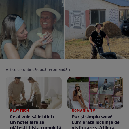
Articolul continuă după recomandări
PLAYTECH
ROMANIA TV
Ce ai voie să iei dintr-
Pur și simplu wow!
un hotel fără să
Cum arată locuința de
plătești. Lista completă
vis în care stă Ilinca