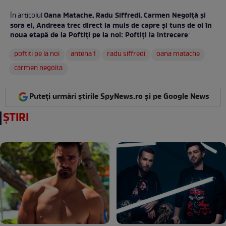
Oana Matache, Radu Siffredi, Carmen Negoiță și
În articolul
sora ei, Andreea trec direct la muls de capre și tuns de oi în
noua etapă de la Poftiți pe la noi: Poftiți la întrecere
:
poftiti pe la noi
antena 1
radu siffredi
oana matache
carmen negoita
Puteți urmări știrile SpyNews.ro și pe Google News
ȘTIRI