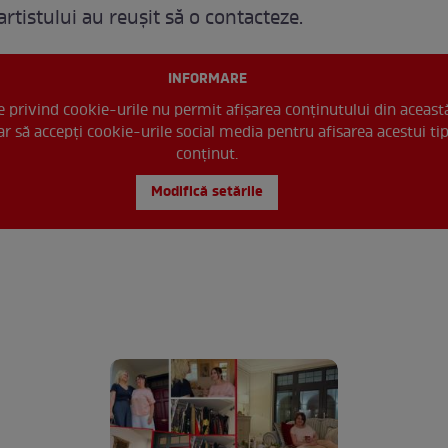
rtistului au reușit să o contacteze.
INFORMARE
le privind cookie-urile nu permit afișarea conținutului din aceast
r să accepți cookie-urile social media pentru afisarea acestui ti
conținut.
Modifică setările