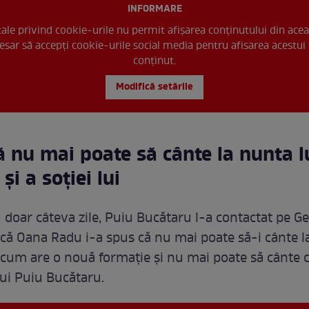
INFORMARE
 tale privind cookie-urile nu permit afișarea conținutului din acea
esar să accepți cookie-urile social media pentru afisarea acestui 
conținut.
Modifică setările
ă nu mai poate să cânte la nunta l
și a soției lui
 doar câteva zile, Puiu Bucătaru l-a contactat pe Ge
 că Oana Radu i-a spus că nu mai poate să-i cânte l
cum are o nouă formație și nu mai poate să cânte 
lui Puiu Bucătaru.