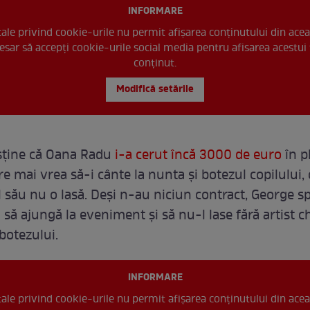
INFORMARE
 tale privind cookie-urile nu permit afișarea conținutului din acea
esar să accepți cookie-urile social media pentru afisarea acestui 
conținut.
Modifică setările
sține că Oana Radu
i-a cerut încă 3000 de euro
în p
re mai vrea să-i cânte la nunta și botezul copilului, c
său nu o lasă. Deși n-au niciun contract, George sp
ă ajungă la eveniment și să nu-l lase fără artist ch
 botezului.
INFORMARE
 tale privind cookie-urile nu permit afișarea conținutului din acea