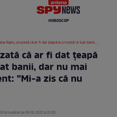
HOROSCOP
 Radu, acuzată că ar fi dat țeapă la o nuntă! A luat banii, dar nu mai vine la eveniment: ”Mi-a zis că nu mai vrea”
ată că ar fi dat țeapă
uat banii, dar nu mai
nt: ”Mi-a zis că nu
00 Actualizat pe 09.05.2022 la 23:29