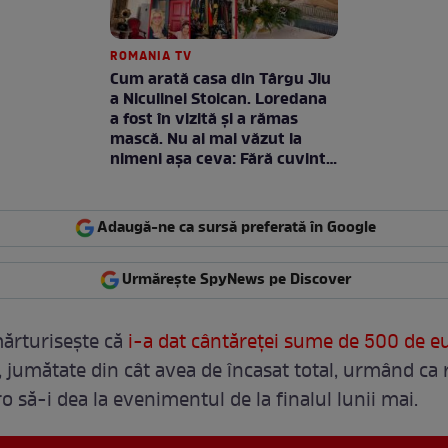
ROMANIA TV
Cum arată casa din Târgu Jiu
a Niculinei Stoican. Loredana
a fost în vizită și a rămas
mască. Nu ai mai văzut la
nimeni așa ceva: Fără cuvinte
/ VIDEO
Adaugă-ne ca sursă preferată în Google
Urmărește SpyNews pe Discover
ărturisește că
i-a dat cântăreței sume de 500 de e
 jumătate din cât avea de încasat total, urmând ca 
 să-i dea la evenimentul de la finalul lunii mai.