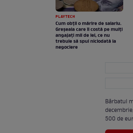
PLAYTECH
Cum obții o mărire de salariu.
Greșeala care îi costă pe mulți
angajați mii de lei, ce nu
trebuie să spui niciodată la
negociere
Bărbatul m
decembrie,
500 de euro