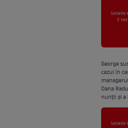
Setările
E nec
George su
cazul în ca
managerul 
Oana Radu s
nunții și a
Setările