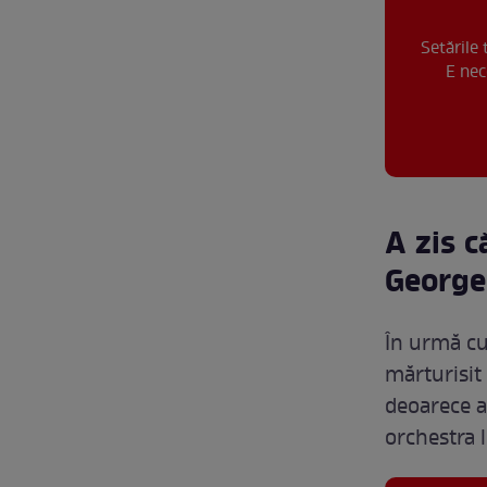
Setările
E nec
A zis c
George 
În urmă cu
mărturisit
deoarece a
orchestra 