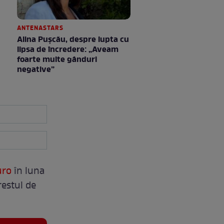
ANTENASTARS
Alina Pușcău, despre lupta cu
lipsa de încredere: „Aveam
foarte multe gânduri
negative”
uro
în luna
restul de