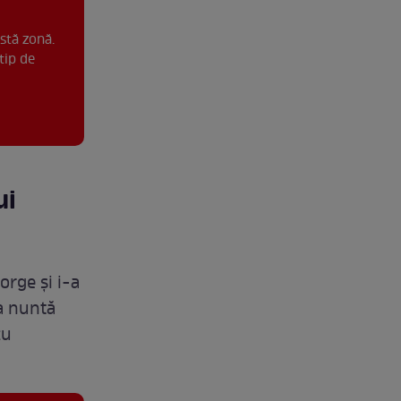
stă zonă.
tip de
ui
orge și i-a
a nuntă
cu