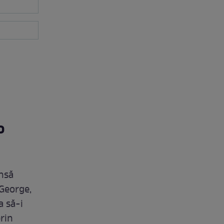
o
însă
 George,
a să-i
prin