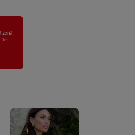
ă zonă.
p de