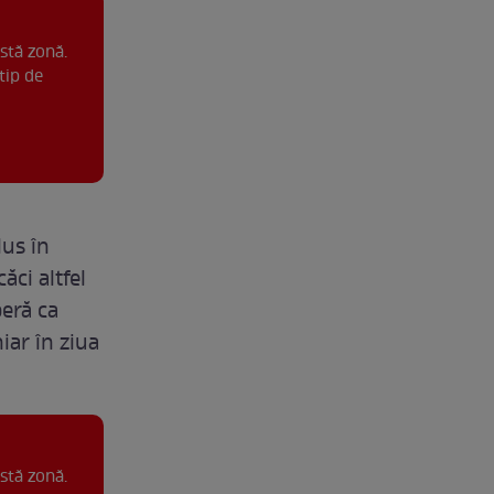
stă zonă.
tip de
lus în
ăci altfel
eră ca
iar în ziua
stă zonă.