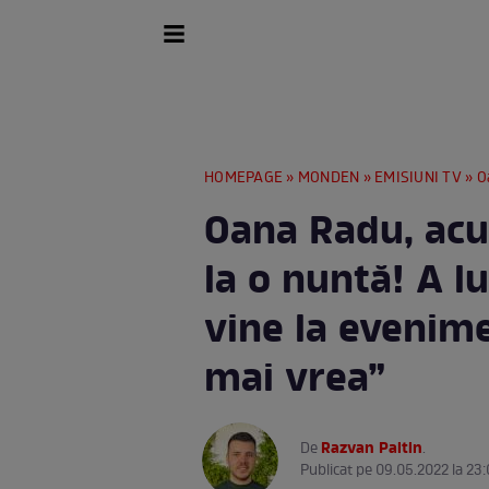
HOMEPAGE
»
MONDEN
»
EMISIUNI TV
» Oana
Oana Radu, acuz
la o nuntă! A l
vine la evenime
mai vrea”
Razvan Paltin
De
.
Publicat pe 09.05.2022 la 23: