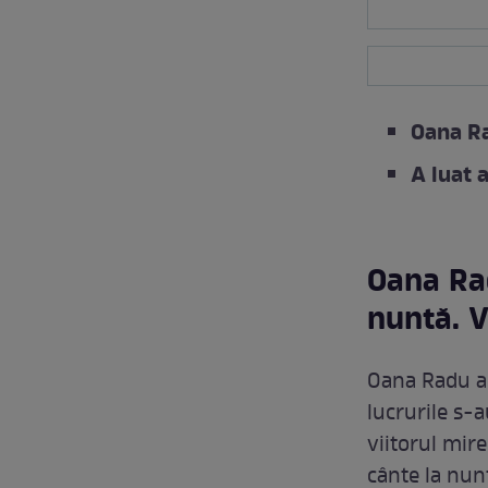
Oana Ra
A luat 
Oana Rad
nuntă. V
Oana Radu ar
lucrurile s-
viitorul mire
cânte la nunt