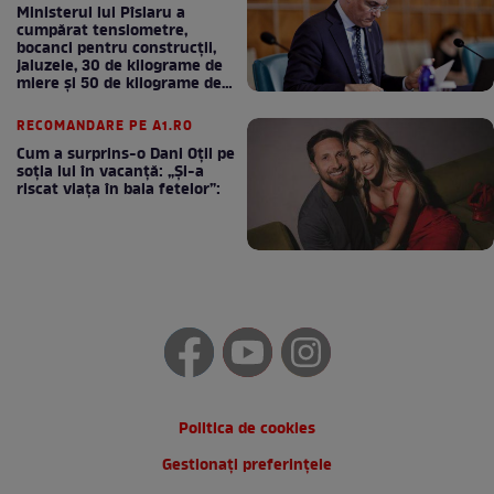
Ministerul lui Pîslaru a
cumpărat tensiometre,
bocanci pentru construcții,
jaluzele, 30 de kilograme de
miere și 50 de kilograme de
cafea
RECOMANDARE PE A1.RO
Cum a surprins-o Dani Oțil pe
soția lui în vacanță: „Și-a
riscat viața în baia fetelor”:
Politica de cookies
Gestionați preferințele