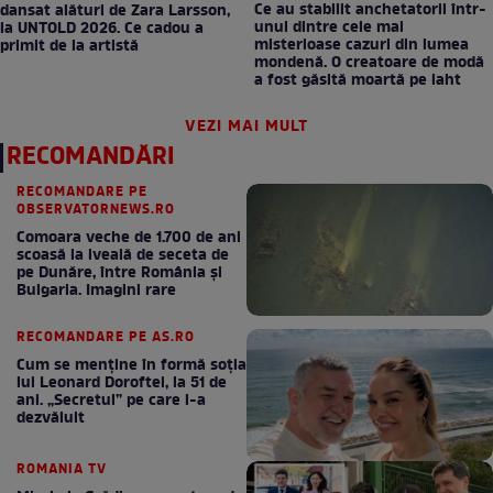
Ce au stabilit anchetatorii într-
dansat alături de Zara Larsson,
unul dintre cele mai
la UNTOLD 2026. Ce cadou a
misterioase cazuri din lumea
primit de la artistă
mondenă. O creatoare de modă
a fost găsită moartă pe iaht
VEZI MAI MULT
RECOMANDĂRI
RECOMANDARE PE
OBSERVATORNEWS.RO
Comoara veche de 1.700 de ani
scoasă la iveală de seceta de
pe Dunăre, între România şi
Bulgaria. Imagini rare
RECOMANDARE PE AS.RO
Cum se menţine în formă soţia
lui Leonard Doroftei, la 51 de
ani. „Secretul” pe care l-a
dezvăluit
ROMANIA TV