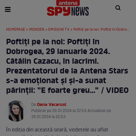
HOMEPAGE
»
MONDEN
»
EMISIUNI TV
» Poftiți pe la noi: Poftiți în Dobrogea, 29 ianuarie 2024. Cătălin Cazacu, în lacrimi. Prezentatorul de la Antena Stars s-a emoționat și și-a sunat părinții: ”E foarte greu...” / VIDEO
Poftiți pe la noi: Poftiți în
Dobrogea, 29 ianuarie 2024.
Cătălin Cazacu, în lacrimi.
Prezentatorul de la Antena Stars
s-a emoționat și și-a sunat
părinții: ”E foarte greu...” / VIDEO
Oana Vacarusi
De
.
Publicat pe 29.01.2024 la 22:53 Actualizat pe
29.01.2024 la 22:53
În ediția din această seară, vedetele au aflat