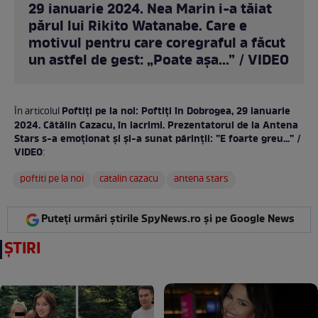
29 ianuarie 2024. Nea Marin i-a tăiat
părul lui Rikito Watanabe. Care e
motivul pentru care coregraful a făcut
un astfel de gest: „Poate așa...” / VIDEO
Poftiți pe la noi: Poftiți în Dobrogea, 29 ianuarie
În articolul
2024. Cătălin Cazacu, în lacrimi. Prezentatorul de la Antena
Stars s-a emoționat și și-a sunat părinții: ”E foarte greu...” /
VIDEO
:
poftiti pe la noi
catalin cazacu
antena stars
Puteți urmări știrile SpyNews.ro și pe Google News
ȘTIRI