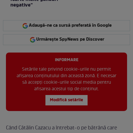
negative”
Adaugă-ne ca sursă preferată în Google
Urmărește SpyNews pe Discover
INFORMARE
Setările tale privind cookie-urile nu permit
afișarea conținutului din această zonă. E necesar
să accepți cookie-urile social media pentru
afisarea acestui tip de conținut.
Modifică setările
Când Cătălin Cazacu a întrebat-o pe bătrână care