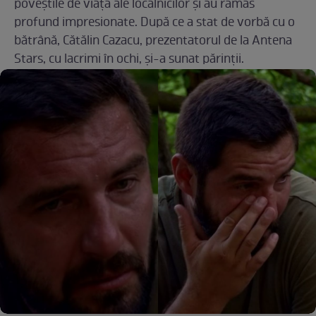
poveștile de viață ale localnicilor și au rămas
profund impresionate. După ce a stat de vorbă cu o
bătrână, Cătălin Cazacu, prezentatorul de la Antena
Stars, cu lacrimi în ochi, și-a sunat părinții.