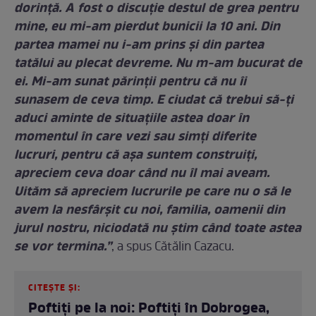
dorință. A fost o discuție destul de grea pentru
mine, eu mi-am pierdut bunicii la 10 ani. Din
partea mamei nu i-am prins și din partea
tatălui au plecat devreme. Nu m-am bucurat de
ei. Mi-am sunat părinții pentru că nu îi
sunasem de ceva timp. E ciudat că trebui să-ți
aduci aminte de situațiile astea doar în
momentul în care vezi sau simți diferite
lucruri, pentru că așa suntem construiți,
apreciem ceva doar când nu îl mai aveam.
Uităm să apreciem lucrurile pe care nu o să le
avem la nesfârșit cu noi, familia, oamenii din
jurul nostru, niciodată nu știm când toate astea
se vor termina.”
, a spus Cătălin Cazacu.
CITEȘTE ȘI:
Poftiți pe la noi: Poftiți în Dobrogea,