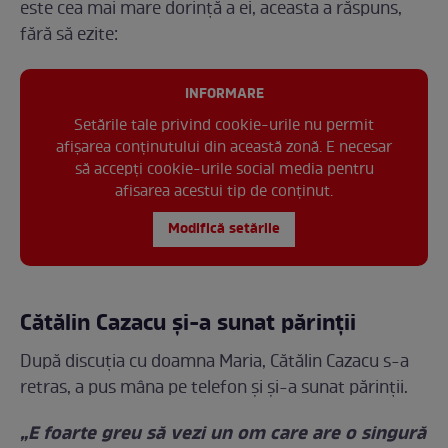
este cea mai mare dorință a ei, aceasta a răspuns,
fără să ezite:
INFORMARE
Setările tale privind cookie-urile nu permit
afișarea conținutului din această zonă. E necesar
să accepți cookie-urile social media pentru
afisarea acestui tip de conținut.
Modifică setările
Cătălin Cazacu și-a sunat părinții
După discuția cu doamna Maria, Cătălin Cazacu s-a
retras, a pus mâna pe telefon și și-a sunat părinții.
„E foarte greu să vezi un om care are o singură