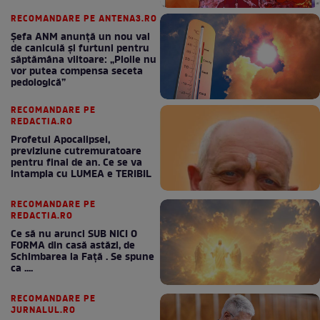
RECOMANDARE PE ANTENA3.RO
Șefa ANM anunță un nou val
de caniculă și furtuni pentru
săptămâna viitoare: „Ploile nu
vor putea compensa seceta
pedologică”
RECOMANDARE PE
REDACTIA.RO
Profetul Apocalipsei,
previziune cutremuratoare
pentru final de an. Ce se va
intampla cu LUMEA e TERIBIL
RECOMANDARE PE
REDACTIA.RO
Ce să nu arunci SUB NICI O
FORMA din casă astăzi, de
Schimbarea la Față . Se spune
ca ....
RECOMANDARE PE
JURNALUL.RO