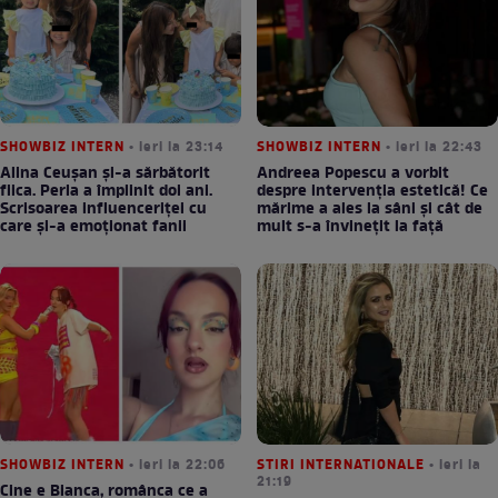
SHOWBIZ INTERN
• ieri la 23:14
SHOWBIZ INTERN
• ieri la 22:43
Alina Ceușan și-a sărbătorit
Andreea Popescu a vorbit
fiica. Perla a împlinit doi ani.
despre intervenția estetică! Ce
Scrisoarea influenceriței cu
mărime a ales la sâni și cât de
care și-a emoționat fanii
mult s-a învinețit la față
SHOWBIZ INTERN
• ieri la 22:06
STIRI INTERNATIONALE
• ieri la
21:19
Cine e Bianca, românca ce a