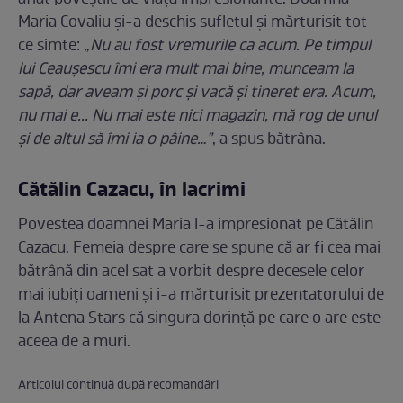
aflat poveștile de viață impresionante. Doamna
Maria Covaliu și-a deschis sufletul și mărturisit tot
ce simte:
„Nu au fost vremurile ca acum. Pe timpul
lui Ceaușescu îmi era mult mai bine, munceam la
sapă, dar aveam și porc și vacă și tineret era. Acum,
nu mai e... Nu mai este nici magazin, mă rog de unul
și de altul să îmi ia o pâine…”
, a spus bătrâna.
Cătălin Cazacu, în lacrimi
Povestea doamnei Maria l-a impresionat pe Cătălin
Cazacu. Femeia despre care se spune că ar fi cea mai
bătrână din acel sat a vorbit despre decesele celor
mai iubiți oameni și i-a mărturisit prezentatorului de
la Antena Stars că singura dorință pe care o are este
aceea de a muri.
Articolul continuă după recomandări