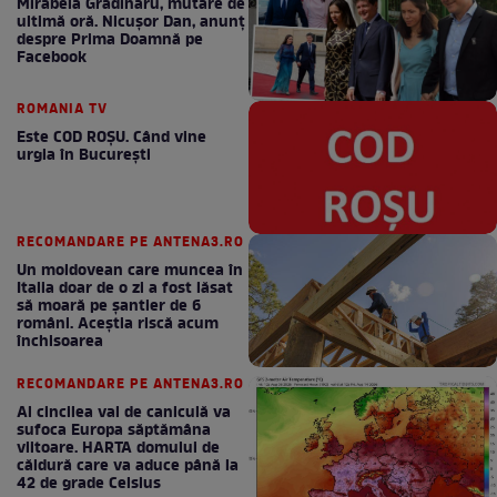
Mirabela Grădinaru, mutare de
ultimă oră. Nicuşor Dan, anunţ
despre Prima Doamnă pe
Facebook
ROMANIA TV
Este COD ROŞU. Când vine
urgia în Bucureşti
RECOMANDARE PE ANTENA3.RO
Un moldovean care muncea în
Italia doar de o zi a fost lăsat
să moară pe şantier de 6
români. Aceștia riscă acum
închisoarea
RECOMANDARE PE ANTENA3.RO
Al cincilea val de caniculă va
sufoca Europa săptămâna
viitoare. HARTA domului de
căldură care va aduce până la
42 de grade Celsius