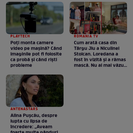
PLAYTECH
ROMANIA TV
Poți monta camere
Cum arată casa din
video pe mașină? Când
Târgu Jiu a Niculinei
imaginile pot fi folosite
Stoican. Loredana a
ca probă și când riști
fost în vizită și a rămas
probleme
mască. Nu ai mai văzut
la nimeni așa ceva:
Fără cuvinte / VIDEO
ANTENASTARS
Alina Pușcău, despre
lupta cu lipsa de
încredere: „Aveam
foarte multe gânduri