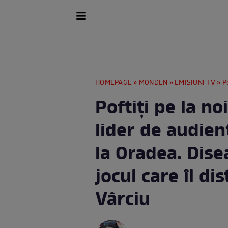
HOMEPAGE
»
MONDEN
»
EMISIUNI TV
» Poftiți
Poftiți pe la noi
lider de audien
la Oradea. Dis
jocul care îl di
Vârciu