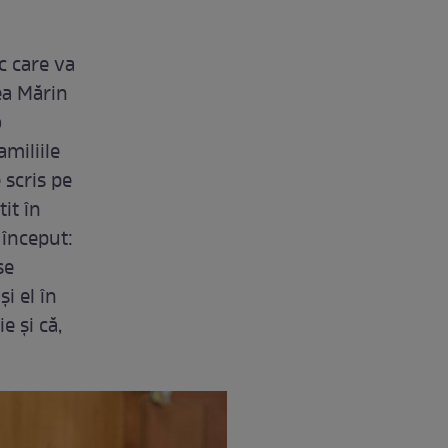
c care va
Nea Mărin
o
amiliile
 scris pe
tit în
 început:
se
i el în
e și că,