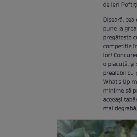
de ieri Poftiț
Diseară, cea 
pune la grea 
pregătește ce
competiție în
lor! Concuren
o plăcuță, și
prealabil cu 
What’s Up mă
minime să pr
aceeași tabăr
mai degrabă, 