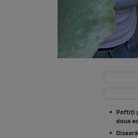
Poftiți 
doua ed
Diseară