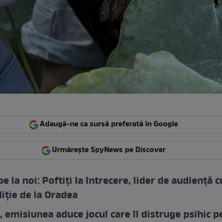
Adaugă-ne ca sursă preferată în Google
Urmărește SpyNews pe Discover
pe la noi: Poftiți la întrecere, lider de audiență c
iție de la Oradea
, emisiunea aduce jocul care îl distruge psihic p