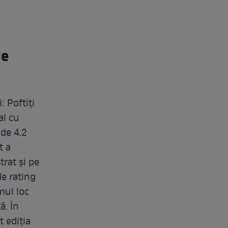
de
: Poftiți
al cu
 de 4.2
t a
trat și pe
e rating
mul loc
ă. În
 ediția