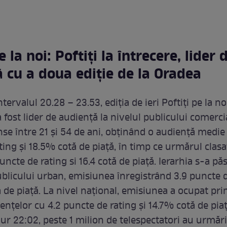
e la noi: Poftiți la întrecere, lider 
 cu a doua ediție de la Oradea
ntervalul 20.28 – 23.53, ediția de ieri Poftiți pe la noi
a fost lider de audiență la nivelul publicului comerci
nse între 21 și 54 de ani, obținând o audiență medie
ing și 18.5% cotă de piață, în timp ce urmărul clasa
uncte de rating si 16.4 cotă de piață. Ierarhia s-a păs
blicului urban, emisiunea înregistrând 3.9 puncte d
ă de piață. La nivel național, emisiunea a ocupat pri
ențelor cu 4.2 puncte de rating și 14.7% cotă de piaț
ur 22:02, peste 1 milion de telespectatori au urmărit