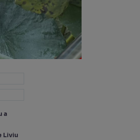
u a
e Liviu