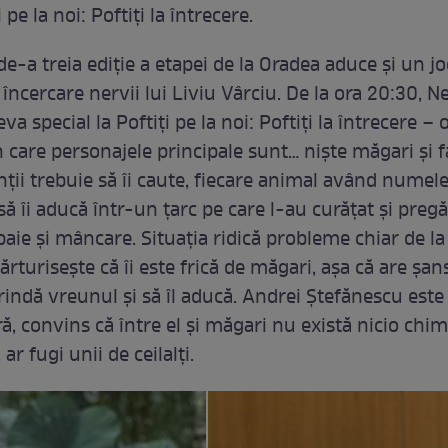
i pe la noi: Poftiți la întrecere.
de-a treia ediție a etapei de la Oradea aduce și un jo
încercare nervii lui Liviu Vârciu. De la ora 20:30, 
va special la Poftiți pe la noi: Poftiți la întrecere – 
 care personajele principale sunt… niște măgari și f
ții trebuie să îi caute, fiecare animal având numele
 să îi aducă într-un țarc pe care l-au curățat și pregă
paie și mâncare. Situația ridică probleme chiar de la
rturisește că îi este frică de măgari, așa că are șan
indă vreunul și să îl aducă. Andrei Ștefănescu este ș
ă, convins că între el și măgari nu există nicio chimi
ar fugi unii de ceilalți.