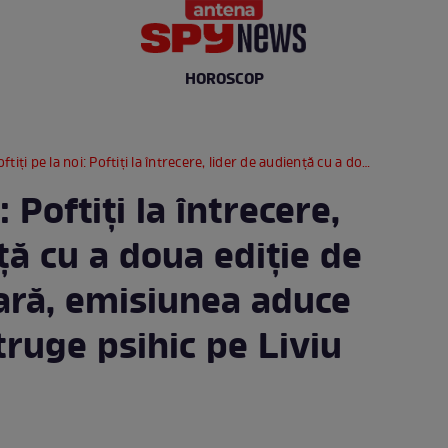
HOROSCOP
 pe la noi: Poftiți la întrecere, lider de audiență cu a doua ediție de la Oradea. Diseară, emisiunea aduce jocul care îl distruge psihic pe Liviu Vârciu
: Poftiți la întrecere,
ță cu a doua ediție de
eară, emisiunea aduce
struge psihic pe Liviu