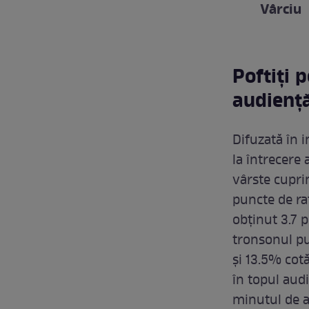
Vârciu
Poftiți p
audiență
Difuzată în i
la întrecere 
vârste cupri
puncte de rat
obținut 3.7 p
tronsonul pu
și 13.5% cot
în topul audi
minutul de a