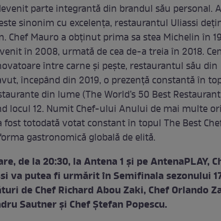
devenit parte integrantă din brandul său personal. A
ste sinonim cu excelența, restaurantul Uliassi deți
in. Chef Mauro a obținut prima sa stea Michelin în 1
venit în 2008, urmată de cea de-a treia în 2018. Cen
novatoare între carne și pește, restaurantul său din
 avut, începând din 2019, o prezență constantă în top
taurante din lume (The World’s 50 Best Restaurants
 locul 12. Numit Chef-ului Anului de mai multe ori î
a fost totodată votat constant în topul The Best Che
forma gastronomică globală de elită.
are, de la 20:30, la Antena 1 și pe AntenaPLAY, C
si va putea fi urmărit în Semifinala sezonului 1
lături de Chef Richard Abou Zaki, Chef Orlando Z
dru Sautner și Chef Ștefan Popescu.