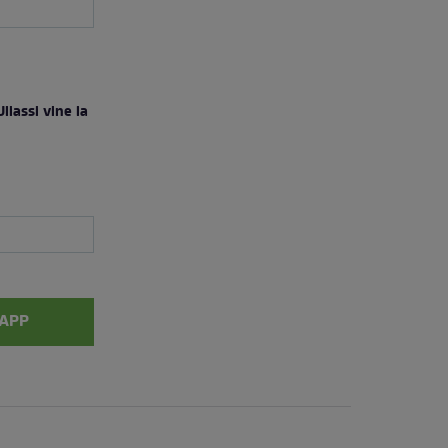
liassi vine la
APP