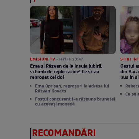
EMISIUNI TV
• ieri la 23:47
STIRI IN
Ema și Răzvan de la Insula Iubirii,
Gestul e
schimb de replici acide! Ce și-au
din Bacă
reproșat cei doi
pus în si
Ema Oprișan, reproșuri la adresa lui
Rebec
Răzvan Kovacs
Ce se 
Fostul concurent i-a răspuns brunetei
cu aceeași monedă
RECOMANDĂRI