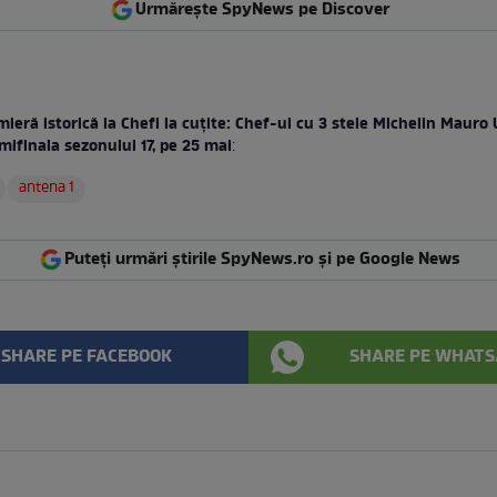
Urmărește SpyNews pe Discover
ieră istorică la Chefi la cuțite: Chef-ul cu 3 stele Michelin Mauro U
emifinala sezonului 17, pe 25 mai
:
antena 1
Puteți urmări știrile SpyNews.ro și pe Google News
SHARE PE FACEBOOK
SHARE PE WHATS