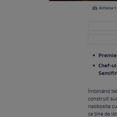
Antena 1
Premier
Chef-ul
Semifin
Îmbinând teh
construit suc
neobosita cu
ce ține de is