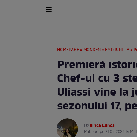
HOMEPAGE
»
MONDEN
»
EMISIUNI TV
» Premi
Premieră istoric
Chef-ul cu 3 st
Uliassi vine la 
sezonului 17, p
Ilinca Lunca
De
.
Publicat pe 21.05.2026 la 14: