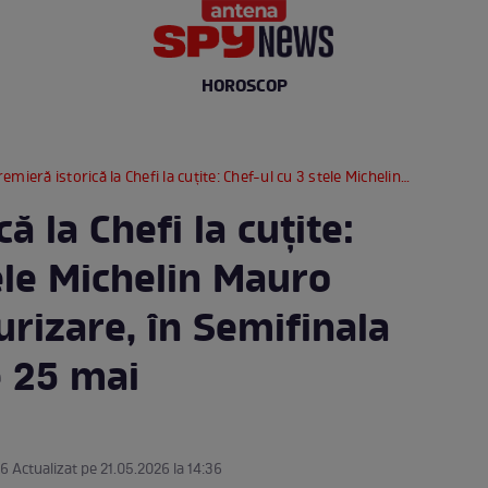
HOROSCOP
eră istorică la Chefi la cuțite: Chef-ul cu 3 stele Michelin Mauro Uliassi vine la jurizare, în Semifinala sezonului 17, pe 25 mai
ă la Chefi la cuțite:
ele Michelin Mauro
jurizare, în Semifinala
e 25 mai
36 Actualizat pe 21.05.2026 la 14:36