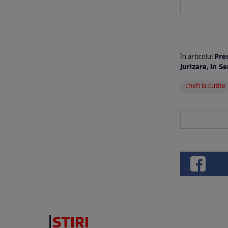
Prem
În articolul
jurizare, în S
chefi la cutite
ȘTIRI