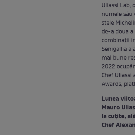
Uliassi Lab, 
numele său e
stele Michel
de-a doua a 
combinații i
Senigallia a
mai bune res
2022 ocupând
Chef Uliassi 
Awards, plat
Lunea viito
Mauro Ulias
la cuțite, a
Chef Alexan