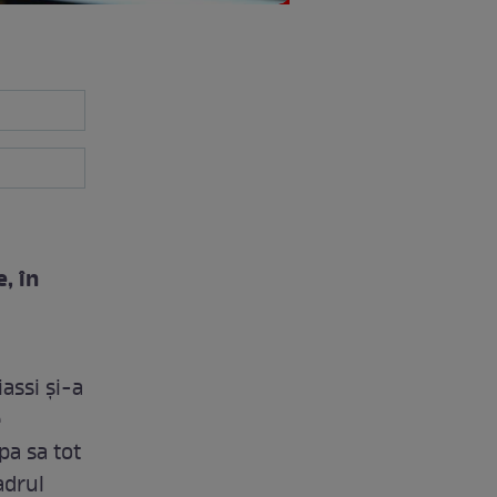
, în
assi și-a
e
pa sa tot
adrul