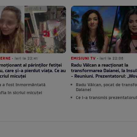
TERNE
• ieri la 22:41
EMISIUNI TV
• ieri la 22:06
moționant al părinților fetiței
Radu Vâlcan a reacționat la
u, care și-a pierdut viața. Ce au
transformarea Daianei, la Insula
criul micuței
- Reuniuni. Prezentatorul: „Wo
a a fost înmormântată
Radu Vâlcan, șocat de transf
Daianei
afla în sicriul micuței
Ce i-a transmis prezentatorul