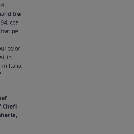
zi,
nând trei
994, cea
trat pe
ul celor
), în
n Italia,
f
hef
7 Chefi
aharia,