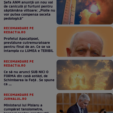
Șefa ANM anunță un nou val
de caniculă și furtuni pentru
săptămâna viitoare: „Ploile nu
vor putea compensa seceta
pedologică”
RECOMANDARE PE
REDACTIA.RO
Profetul Apocalipsei,
previziune cutremuratoare
pentru final de an. Ce se va
intampla cu LUMEA e TERIBIL
RECOMANDARE PE
REDACTIA.RO
Ce să nu arunci SUB NICI O
FORMA din casă astăzi, de
Schimbarea la Față . Se spune
ca ....
RECOMANDARE PE
JURNALUL.RO
Ministerul lui Pîslaru a
cumpărat tensiometre,