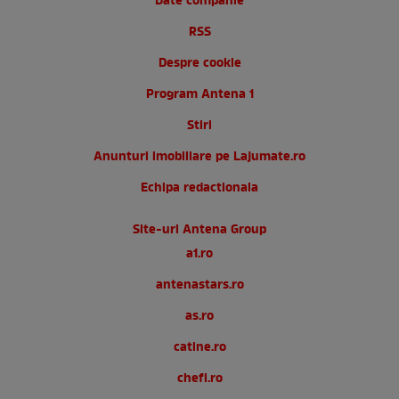
Date companie
RSS
Despre cookie
Program Antena 1
Stiri
Anunturi imobiliare pe Lajumate.ro
Echipa redactionala
Site-uri Antena Group
a1.ro
antenastars.ro
as.ro
catine.ro
chefi.ro