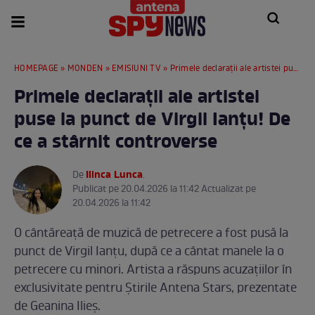
HOMEPAGE
»
MONDEN
»
EMISIUNI TV
» Primele declarații ale artistei puse la punct de Virgil Ianțu! De ce a stârnit controverse
Primele declarații ale artistei
puse la punct de Virgil Ianțu! De
ce a stârnit controverse
Ilinca Lunca
De
.
Publicat pe 20.04.2026 la 11:42 Actualizat pe
20.04.2026 la 11:42
O cântăreață de muzică de petrecere a fost pusă la
punct de Virgil Ianțu, după ce a cântat manele la o
petrecere cu minori. Artista a răspuns acuzațiilor în
exclusivitate pentru Știrile Antena Stars, prezentate
de Geanina Ilieș.