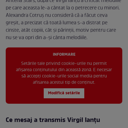
Antena Stars, după ce Virgil Ianțu a criticat melodiile
pe care aceasta le-a cântat la o petrecere cu minori.
Alexandra Cotruș nu consideră că a făcut ceva
greșit, a precizat că toată lumea s-a distrat pe
cinste, atât copiii, cât și părinții, motiv pentru care
nu se va opri din a-și cânta melodiile.
INFORMARE
Setările tale privind cookie-urile nu permit
afișarea conținutului din această zonă. E necesar
să accepți cookie-urile social media pentru
afisarea acestui tip de conținut.
Modifică setările
Ce mesaj a transmis Virgil Ianțu