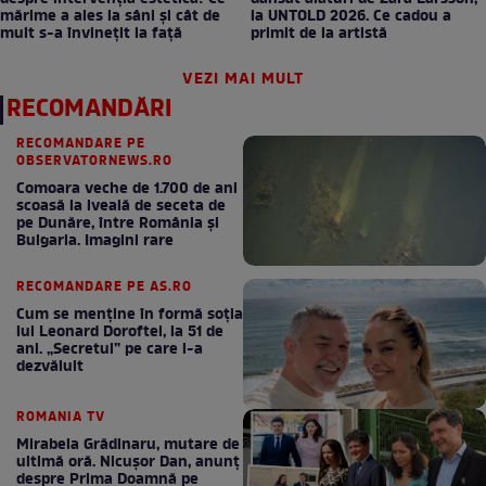
mărime a ales la sâni și cât de
la UNTOLD 2026. Ce cadou a
mult s-a învinețit la față
primit de la artistă
VEZI MAI MULT
RECOMANDĂRI
RECOMANDARE PE
OBSERVATORNEWS.RO
Comoara veche de 1.700 de ani
scoasă la iveală de seceta de
pe Dunăre, între România şi
Bulgaria. Imagini rare
RECOMANDARE PE AS.RO
Cum se menţine în formă soţia
lui Leonard Doroftei, la 51 de
ani. „Secretul” pe care l-a
dezvăluit
ROMANIA TV
Mirabela Grădinaru, mutare de
ultimă oră. Nicuşor Dan, anunţ
despre Prima Doamnă pe