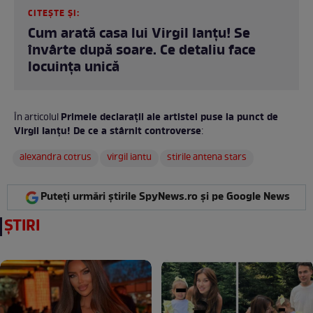
CITEȘTE ȘI:
Cum arată casa lui Virgil Ianțu! Se
învârte după soare. Ce detaliu face
locuința unică
Primele declarații ale artistei puse la punct de
În articolul
Virgil Ianțu! De ce a stârnit controverse
:
alexandra cotrus
virgil iantu
stirile antena stars
Puteți urmări știrile SpyNews.ro și pe Google News
ȘTIRI