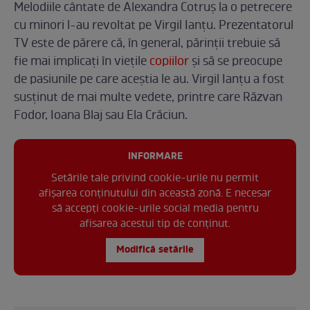
Melodiile cântate de Alexandra Cotruș la o petrecere
cu minori l-au revoltat pe Virgil Ianțu. Prezentatorul
TV este de părere că, în general, părinții trebuie să
fie mai implicați în viețile
copiilor
și să se preocupe
de pasiunile pe care aceștia le au. Virgil Ianțu a fost
susținut de mai multe vedete, printre care Răzvan
Fodor, Ioana Blaj sau Ela Crăciun.
INFORMARE
Setările tale privind cookie-urile nu permit
afișarea conținutului din această zonă. E necesar
să accepți cookie-urile social media pentru
afisarea acestui tip de conținut.
Modifică setările