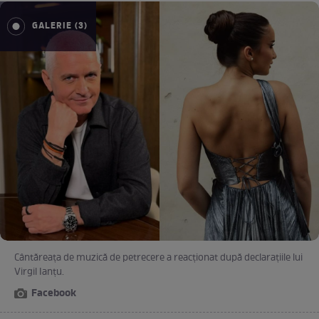
GALERIE (3)
Cântăreața de muzică de petrecere a reacționat după declarațiile lui
Virgil Ianțu.
Facebook