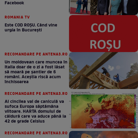
Facebook
ROMANIA TV
Este COD ROŞU. Când vine
urgia în Bucureşti
RECOMANDARE PE ANTENA3.RO
Un moldovean care muncea în
Italia doar de o zi a fost lăsat
să moară pe şantier de 6
români. Aceștia riscă acum
închisoarea
RECOMANDARE PE ANTENA3.RO
Al cincilea val de caniculă va
sufoca Europa săptămâna
viitoare. HARTA domului de
căldură care va aduce până la
42 de grade Celsius
RECOMANDARE PE ANTENA3.RO