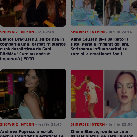
SHOWBIZ INTERN
• la 09:43
SHOWBIZ INTERN
• ieri la 23:14
Bianca Drăgușanu, surprinsă în
Alina Ceușan și-a sărbătorit
compania unui bărbat misterios
fiica. Perla a împlinit doi ani.
după despărțirea de Gabi
Scrisoarea influenceriței cu
Bădălău! Cum au apărut
care și-a emoționat fanii
împreună | FOTO
SHOWBIZ INTERN
• ieri la 22:43
SHOWBIZ INTERN
• ieri la 22:06
Andreea Popescu a vorbit
Cine e Bianca, românca ce a
despre intervenția estetică! Ce
dansat alături de Zara Larsson,