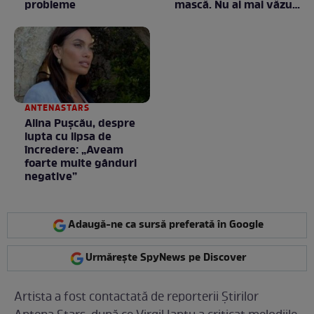
probleme
mască. Nu ai mai văzut
la nimeni așa ceva:
Fără cuvinte / VIDEO
ANTENASTARS
Alina Pușcău, despre
lupta cu lipsa de
încredere: „Aveam
foarte multe gânduri
negative”
Adaugă-ne ca sursă preferată în Google
Urmărește SpyNews pe Discover
Artista a fost contactată de reporterii Știrilor