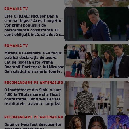
ROMANIA TV
Este OFICIAL! Nicușor Dan a
semnat legea! Acești bugetari
vor primi bonusuri de
performanță consistente. Ei
sunt obligați, însă, să aducă și
bani la bugetul de stat
ROMANIA TV
Mirabela Grădinaru și-a făcut
publică declarația de avere.
Cât de bogată este Prima
Doamnă. Partenera lui Nicușor
Dan câștigă un salariu foarte
bun în fiecare lună!
RECOMANDARE PE ANTENA3.RO
O învățătoare din Sibiu a luat
4,90 la Titularizare și a făcut
contestație. Când s-au afișat
rezultatele, a avut o surpriză
RECOMANDARE PE ANTENA3.RO
După ce i-au fost descoperite