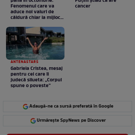
până în octombrie.
Puţini ştiau că are
Fenomenul care va
cancer
aduce noi valuri de
căldură chiar la mijlocul
toamnei
ANTENASTARS
Gabriela Cristea, mesaj
pentru cei care îi
judecă silueta: „Corpul
spune o poveste”
Adaugă-ne ca sursă preferată în Google
Urmărește SpyNews pe Discover