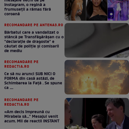
mesajele vechi de pe
Instagram, o regină a
frumuseții a rămas fără
coroană
RECOMANDARE PE ANTENA3.RO
Bărbatul care a vandalizat o
stâncă pe Transfăgărășan cu o
"declaraţie de dragoste" e
căutat de poliție și comisarii
de mediu
RECOMANDARE PE
REDACTIA.RO
Ce să nu arunci SUB NICI O
FORMA din casă astăzi, de
Schimbarea la Față . Se spune
ca ....
RECOMANDARE PE
REDACTIA.RO
«Am decis împreună cu
Mirabela să..." Mesajul venit
acum. Mii de reactii INSTANT