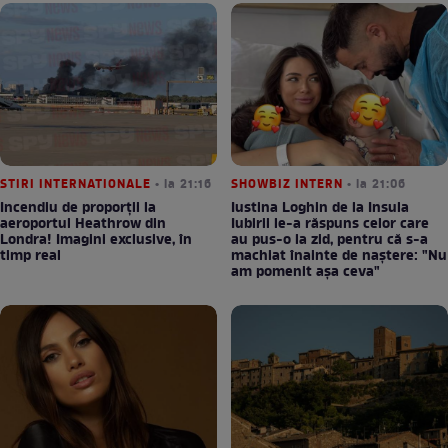
STIRI INTERNATIONALE
• la 21:16
SHOWBIZ INTERN
• la 21:06
Incendiu de proporții la
Iustina Loghin de la Insula
aeroportul Heathrow din
Iubirii le-a răspuns celor care
Londra! Imagini exclusive, în
au pus-o la zid, pentru că s-a
timp real
machiat înainte de naștere: "Nu
am pomenit așa ceva"