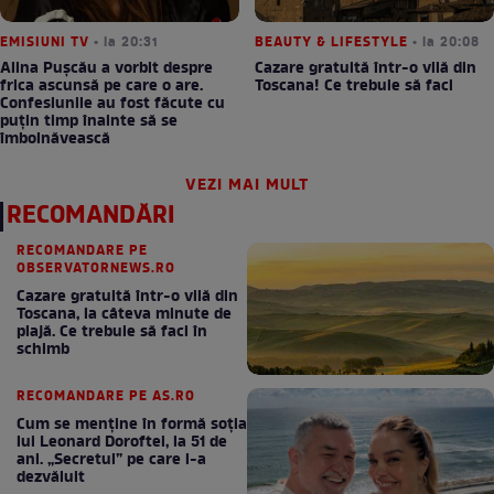
EMISIUNI TV
• la 20:31
BEAUTY & LIFESTYLE
• la 20:08
Alina Pușcău a vorbit despre
Cazare gratuită într-o vilă din
frica ascunsă pe care o are.
Toscana! Ce trebuie să faci
Confesiunile au fost făcute cu
puțin timp înainte să se
îmbolnăvească
VEZI MAI MULT
RECOMANDĂRI
RECOMANDARE PE
OBSERVATORNEWS.RO
Cazare gratuită într-o vilă din
Toscana, la câteva minute de
plajă. Ce trebuie să faci în
schimb
RECOMANDARE PE AS.RO
Cum se menţine în formă soţia
lui Leonard Doroftei, la 51 de
ani. „Secretul” pe care l-a
dezvăluit