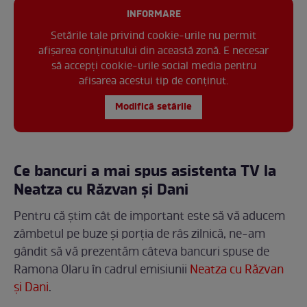
INFORMARE
Setările tale privind cookie-urile nu permit
afișarea conținutului din această zonă. E necesar
să accepți cookie-urile social media pentru
afisarea acestui tip de conținut.
Modifică setările
Ce bancuri a mai spus asistenta TV la
Neatza cu Răzvan și Dani
Pentru că știm cât de important este să vă aducem
zâmbetul pe buze și porția de râs zilnică, ne-am
gândit să vă prezentăm câteva bancuri spuse de
Ramona Olaru în cadrul emisiunii
Neatza cu Răzvan
și Dani
.