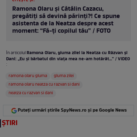
CITEȘTE ȘI:
Ramona Olaru și Cătălin Cazacu,
pregătiți să devină părinți?! Ce spune
asistenta de la Neatza despre acest
moment: “Fă-ți copilul tău” / FOTO
Ramona Olaru, gluma zilei la Neatza cu Răzvan și
În articolul
Dani: „Eu și bărbatul din viața mea ne-am hotărât...” / VIDEO
:
ramona olaru gluma
gluma zilei
ramona olaru neatza cu razvan si dani
neatza cu razvan si dani
Puteți urmări știrile SpyNews.ro și pe Google News
ȘTIRI