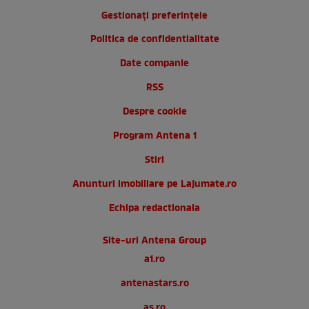
Gestionați preferințele
Politica de confidentialitate
Date companie
RSS
Despre cookie
Program Antena 1
Stiri
Anunturi imobiliare pe Lajumate.ro
Echipa redactionala
Site-uri Antena Group
a1.ro
antenastars.ro
as.ro