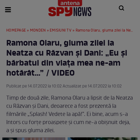
HOMEPAGE
»
MONDEN
»
EMISIUNI TV
» Ramona Olaru, gluma zilei la Neatza cu Răzvan și Dani: „Eu și bărbatul din viața mea ne-am hotărât...” / VIDEO
Ramona Olaru, gluma zilei la
Neatza cu Răzvan și Dani: „Eu și
bărbatul din viața mea ne-am
hotărât...” / VIDEO
Publicat pe 14.07.2022 la 10:02 Actualizat pe 14.07.2022 la 10:02
Timp de două zile, Ramona Olaru a lipsit de la Neatza
cu Răzvan și Dani, deoarece a fost prezentă la
filmările „Splash! Vedete la apă!”. Ei bine, acum s-a
întors cu forțe proaspete și cum ne-a obișnuit deja,
a și spus gluma zilei.