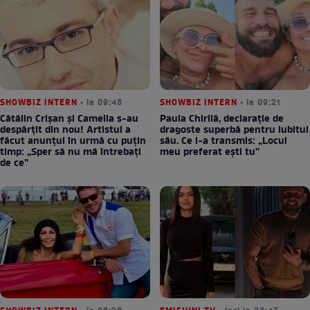
SHOWBIZ INTERN
• la 09:48
SHOWBIZ INTERN
• la 09:21
Cătălin Crișan și Camelia s-au
Paula Chirilă, declarație de
despărțit din nou! Artistul a
dragoste superbă pentru iubitul
făcut anunțul în urmă cu puțin
său. Ce i-a transmis: „Locul
timp: „Sper să nu mă întrebați
meu preferat ești tu”
de ce”