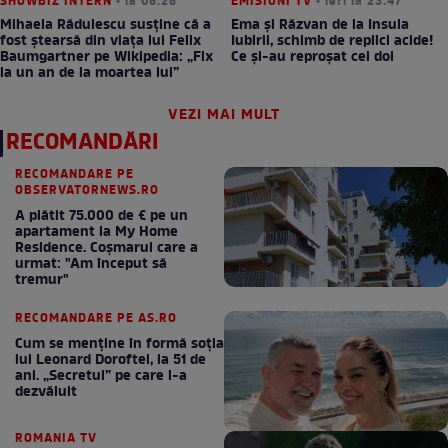
SHOWBIZ INTERN
• la 08:28
EMISIUNI TV
• ieri la 23:47
Mihaela Rădulescu susține că a
Ema și Răzvan de la Insula
fost ștearsă din viața lui Felix
Iubirii, schimb de replici acide!
Baumgartner pe Wikipedia: „Fix
Ce și-au reproșat cei doi
la un an de la moartea lui”
VEZI MAI MULT
RECOMANDĂRI
RECOMANDARE PE
OBSERVATORNEWS.RO
A plătit 75.000 de € pe un
apartament la My Home
Residence. Coşmarul care a
urmat: "Am început să
tremur"
RECOMANDARE PE AS.RO
Cum se menţine în formă soţia
lui Leonard Doroftei, la 51 de
ani. „Secretul” pe care l-a
dezvăluit
ROMANIA TV