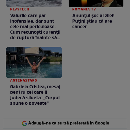
PLAYTECH
ROMANIA TV
Valurile care par
Anunţul şoc al zilei!
inofensive, dar sunt
Puţini ştiau că are
cele mai periculoase.
cancer
Cum recunoști curenții
de ruptură înainte să
intri în apă
ANTENASTARS
Gabriela Cristea, mesaj
pentru cei care îi
judecă silueta: „Corpul
spune o poveste”
Adaugă-ne ca sursă preferată în Google