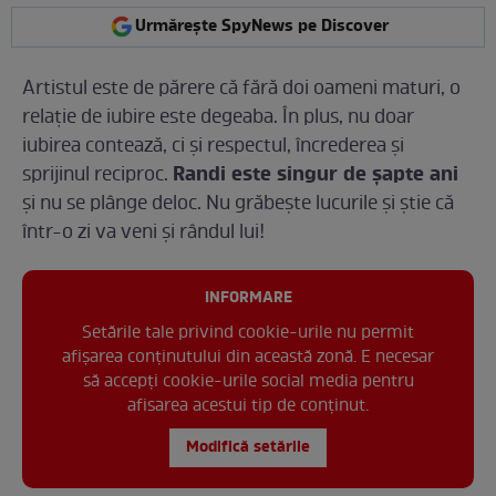
Urmărește SpyNews pe Discover
Artistul este de părere că fără doi oameni maturi, o
relație de iubire este degeaba. În plus, nu doar
iubirea contează, ci și respectul, încrederea și
Randi este singur de șapte ani
sprijinul reciproc.
și nu se plânge deloc. Nu grăbește lucurile și știe că
într-o zi va veni și rândul lui!
INFORMARE
Setările tale privind cookie-urile nu permit
afișarea conținutului din această zonă. E necesar
să accepți cookie-urile social media pentru
afisarea acestui tip de conținut.
Modifică setările