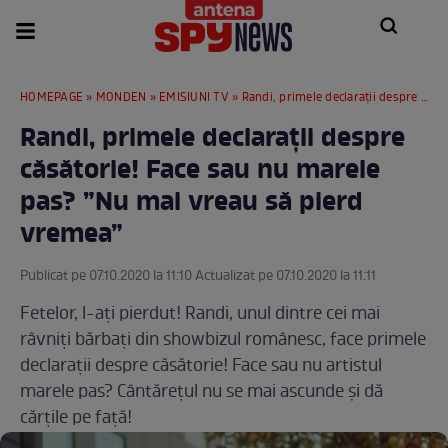
HOMEPAGE
»
MONDEN
»
EMISIUNI TV
» Randi, primele declarații despre căsătorie! Face sau nu marele pas? ”Nu mai vreau să pierd vremea”
Randi, primele declarații despre
căsătorie! Face sau nu marele
pas? ”Nu mai vreau să pierd
vremea”
Publicat pe 07.10.2020 la 11:10 Actualizat pe 07.10.2020 la 11:11
Fetelor, l-ați pierdut! Randi, unul dintre cei mai
râvniți bărbați din showbizul românesc, face primele
declarații despre căsătorie! Face sau nu artistul
marele pas? Cântărețul nu se mai ascunde și dă
cărțile pe față!