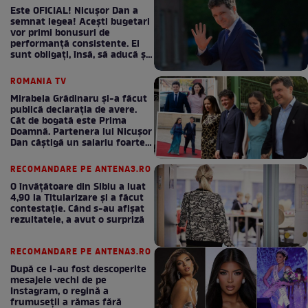
Este OFICIAL! Nicușor Dan a
semnat legea! Acești bugetari
vor primi bonusuri de
performanță consistente. Ei
sunt obligați, însă, să aducă și
bani la bugetul de stat
ROMANIA TV
Mirabela Grădinaru și-a făcut
publică declarația de avere.
Cât de bogată este Prima
Doamnă. Partenera lui Nicușor
Dan câștigă un salariu foarte
bun în fiecare lună!
RECOMANDARE PE ANTENA3.RO
O învățătoare din Sibiu a luat
4,90 la Titularizare și a făcut
contestație. Când s-au afișat
rezultatele, a avut o surpriză
RECOMANDARE PE ANTENA3.RO
După ce i-au fost descoperite
mesajele vechi de pe
Instagram, o regină a
frumuseții a rămas fără