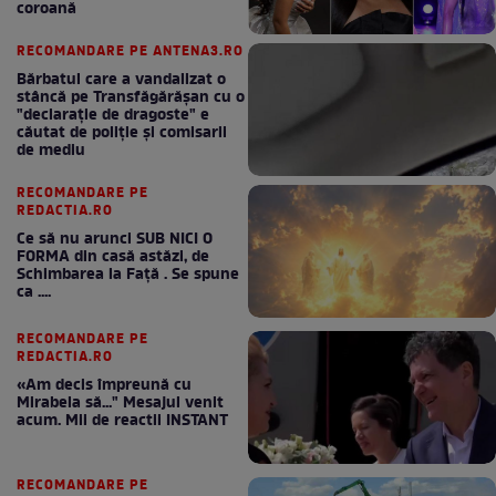
coroană
RECOMANDARE PE ANTENA3.RO
Bărbatul care a vandalizat o
stâncă pe Transfăgărășan cu o
"declaraţie de dragoste" e
căutat de poliție și comisarii
de mediu
RECOMANDARE PE
REDACTIA.RO
Ce să nu arunci SUB NICI O
FORMA din casă astăzi, de
Schimbarea la Față . Se spune
ca ....
RECOMANDARE PE
REDACTIA.RO
«Am decis împreună cu
Mirabela să..." Mesajul venit
acum. Mii de reactii INSTANT
RECOMANDARE PE