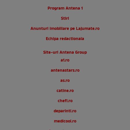
Program Antena 1
Stiri
Anunturi imobiliare pe Lajumate.ro
Echipa redactionala
Site-uri Antena Group
a1.ro
antenastars.ro
as.ro
catine.ro
chefi.ro
deparinti.ro
medicool.ro