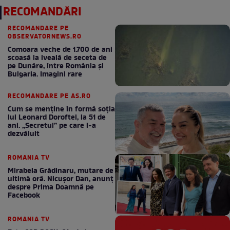
RECOMANDĂRI
RECOMANDARE PE
OBSERVATORNEWS.RO
Comoara veche de 1.700 de ani
scoasă la iveală de seceta de
pe Dunăre, între România şi
Bulgaria. Imagini rare
RECOMANDARE PE AS.RO
Cum se menţine în formă soţia
lui Leonard Doroftei, la 51 de
ani. „Secretul” pe care l-a
dezvăluit
ROMANIA TV
Mirabela Grădinaru, mutare de
ultimă oră. Nicuşor Dan, anunţ
despre Prima Doamnă pe
Facebook
ROMANIA TV