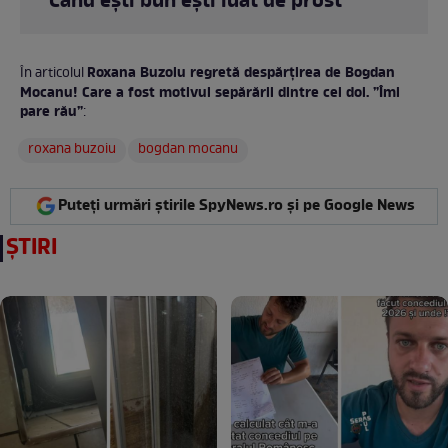
”Când ești bun ești luat de prost”
Roxana Buzoiu regretă despărțirea de Bogdan
În articolul
Mocanu! Care a fost motivul sepărării dintre cei doi. ”Îmi
pare rău”
:
roxana buzoiu
bogdan mocanu
Puteți urmări știrile SpyNews.ro și pe Google News
ȘTIRI