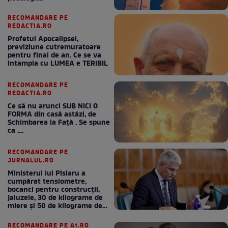
RECOMANDARE PE
REDACTIA.RO
Profetul Apocalipsei,
previziune cutremuratoare
pentru final de an. Ce se va
intampla cu LUMEA e TERIBIL
RECOMANDARE PE
REDACTIA.RO
Ce să nu arunci SUB NICI O
FORMA din casă astăzi, de
Schimbarea la Față . Se spune
ca ....
RECOMANDARE PE
JURNALUL.RO
Ministerul lui Pîslaru a
cumpărat tensiometre,
bocanci pentru construcții,
jaluzele, 30 de kilograme de
miere și 50 de kilograme de
cafea
RECOMANDARE PE A1.RO