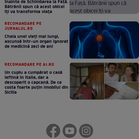
înainte de Schimbarea la Față.
Bătrânii spun că acest obicei
îți va transforma viața
RECOMANDARE PE
JURNALUL.RO
Cheia unei vieți mai lungi,
ascunsă într-un organ ignorat
de medicină zeci de ani
RECOMANDARE PE A1.RO
Un cuplu a cumpărat o casă
ieftină în Italia, dar a
descoperit o capcană. De ce
costa foarte puțin imobilul din
Sicilia