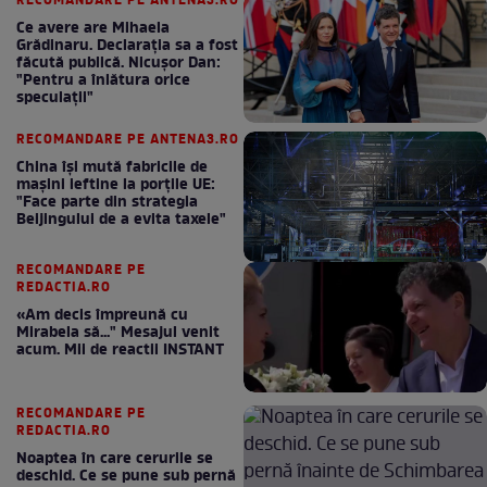
RECOMANDARE PE ANTENA3.RO
Ce avere are Mihaela
Grădinaru. Declarația sa a fost
făcută publică. Nicușor Dan:
"Pentru a înlătura orice
speculații"
RECOMANDARE PE ANTENA3.RO
China își mută fabricile de
mașini ieftine la porțile UE:
"Face parte din strategia
Beijingului de a evita taxele"
RECOMANDARE PE
REDACTIA.RO
«Am decis împreună cu
Mirabela să..." Mesajul venit
acum. Mii de reactii INSTANT
RECOMANDARE PE
REDACTIA.RO
Noaptea în care cerurile se
deschid. Ce se pune sub pernă