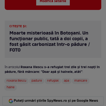
Modifică setările
CITEȘTE ȘI:
Moarte misterioasă în Botoșani. Un
funcţionar public, tată a doi copii, a
fost găsit carbonizat într-o pădure /
FOTO
Roxana Iliescu s-a refugiat trei zile și trei nopți în
În articolul
pădure, fără mâncare: ”Doar apă și hainele, atât”
:
roxana iliescu
padure
refugiat
apa
mancare
haine
Puteți urmări știrile SpyNews.ro și pe Google News