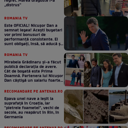
regret. Marea dragoste l-a
„distrus”
ROMANIA TV
Este OFICIAL! Nicușor Dan a
semnat legea! Acești bugetari
vor primi bonusuri de
performanță consistente. Ei
sunt obligați, însă, să aducă și
bani la bugetul de stat
ROMANIA TV
Mirabela Grădinaru și-a făcut
publică declarația de avere.
Cât de bogată este Prima
Doamnă. Partenera lui Nicușor
Dan câștigă un salariu foarte
bun în fiecare lună!
RECOMANDARE PE ANTENA3.RO
Epava unei nave a ieșit la
suprafață în Croația, iar
"pietrele foametei", vechi de
secole, au reapărut în Rin, în
Germania