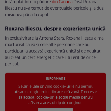
întâmplat într-o pădure
din Canada
, însă Roxana
Iliescu nu s-a temut de eventualele pericole și a dus
misiunea până la capăt.
Roxana Iliescu, despre experiența unică
În exclusivitate la Antena Stars, Roxana Iliescu a mai
mărturisit că ea și celelalte persoane care au
participat la această experiență unică și de neuitat
au creat un cerc energetic care i-a ferit de orice
pericol.
INFORMARE
Setările tale privind cookie-urile nu permit
afișarea conținutului din această zonă. E necesar
să accepți cookie-urile social media pentru
afisarea acestui tip de conținut.