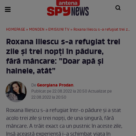
HOMEPAGE
»
MONDEN
»
EMISIUNI TV
» Roxana Iliescu s-a refugiat trei zile și trei nopți în pădure, fără mâncare: ”Doar apă și hainele, atât”
Roxana Iliescu s-a refugiat trei
zile și trei nopți în pădure,
fără mâncare: ”Doar apă și
hainele, atât”
Georgiana Prodan
De
.
Publicat pe 22.08.2022 la 20:50 Actualizat pe
22.08.2022 la 20:50
Roxana Iliescu s-a refugiat într-o pădure și a stat
acolo trei zile și trei nopți, de una singură, fără
mâncare. A trăit exact ca un pustnic în aceste zile,
însă această experiență i-a schimbat viața în