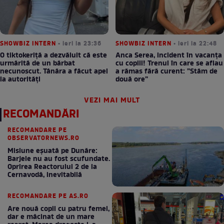
SHOWBIZ INTERN
• ieri la 23:36
SHOWBIZ INTERN
• ieri la 22:48
O tiktokeriță a dezvăluit că este
Anca Serea, incident în vacanța
urmărită de un bărbat
cu copiii! Trenul în care se aflau
necunoscut. Tânăra a făcut apel
a rămas fără curent: ”Stăm de
la autorități
două ore”
VEZI MAI MULT
RECOMANDĂRI
RECOMANDARE PE
OBSERVATORNEWS.RO
Misiune eșuată pe Dunăre:
Barjele nu au fost scufundate.
Oprirea Reactorului 2 de la
Cernavodă, inevitabilă
RECOMANDARE PE AS.RO
Are nouă copii cu patru femei,
dar e măcinat de un mare