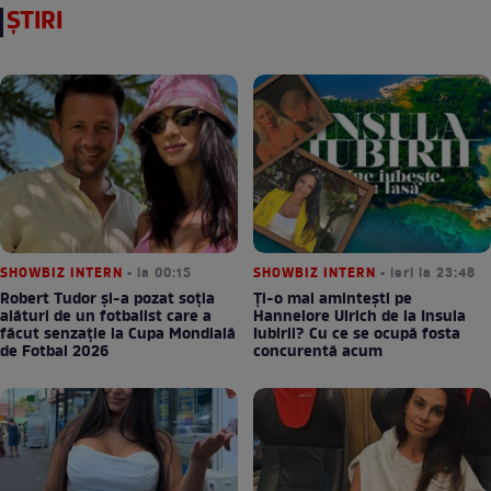
ȘTIRI
SHOWBIZ INTERN
• la 00:15
SHOWBIZ INTERN
• ieri la 23:48
Robert Tudor și-a pozat soția
Ți-o mai amintești pe
alături de un fotbalist care a
Hannelore Ulrich de la Insula
făcut senzație la Cupa Mondială
Iubirii? Cu ce se ocupă fosta
de Fotbal 2026
concurentă acum