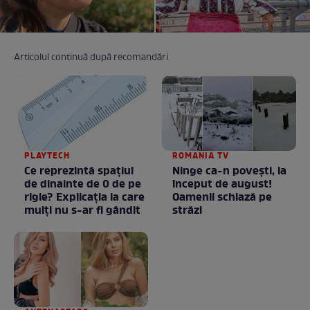
Articolul continuă după recomandări
PLAYTECH
ROMANIA TV
Ce reprezintă spaţiul
Ninge ca-n povești, la
de dinainte de 0 de pe
început de august!
rigle? Explicaţia la care
Oamenii schiază pe
mulţi nu s-ar fi gândit
străzi