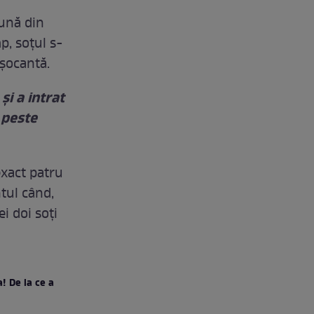
mună din
p, soțul s-
 șocantă.
și a intrat
 peste
exact patru
ntul când,
i doi soți
! De la ce a