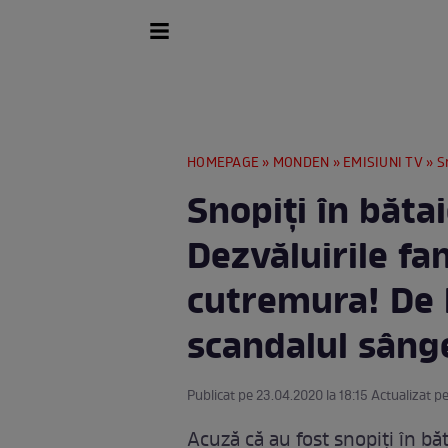
HOMEPAGE
»
MONDEN
»
EMISIUNI TV
» Snopi
Snopiți în bătai
Dezvăluirile fam
cutremura! De l
scandalul sâng
Publicat pe 23.04.2020 la 18:15 Actualizat pe
Acuză că au fost snopiți în băt