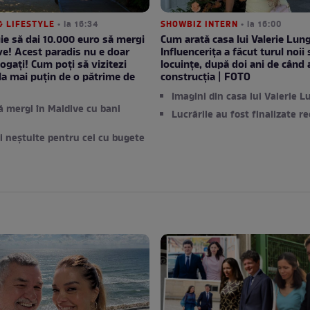
& LIFESTYLE
• la 16:34
SHOWBIZ INTERN
• la 16:00
ie să dai 10.000 euro să mergi
Cum arată casa lui Valerie Lun
ve! Acest paradis nu e doar
Influencerița a făcut turul noii 
ogați! Cum poți să vizitezi
locuințe, după doi ani de când 
 la mai puțin de o pătrime de
construcția | FOTO
Imagini din casa lui Valerie 
 mergi în Maldive cu bani
Lucrările au fost finalizate r
i neștuite pentru cei cu bugete