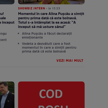
SHOWBIZ INTERN
• la 15:23
gu!
Momentul în care Alina Pușcău a simțit
sale
pentru prima dată că este bolnavă.
a început
Totul s-a întâmplat la ea acasă: ”A
început să mă usture sânul”
Lungu
Alina Pușcău a făcut declarații
emoționante
ecent
Vedeta a dezvăluit care a fost
momentul în care a simțit pentru
prima dată că este bolnavă
VEZI MAI MULT