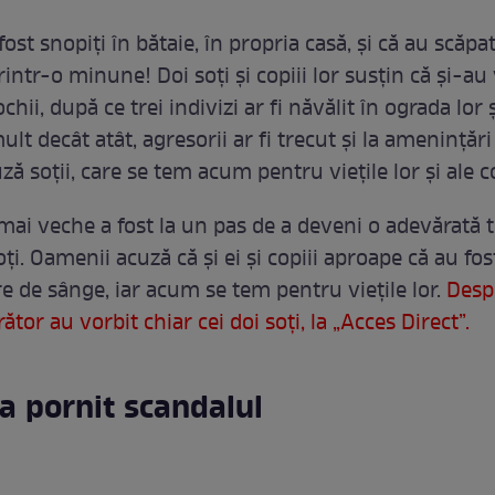
ost snopiți în bătaie, în propria casă, și că au scăpa
rintr-o minune! Doi soți și copiii lor susțin că și-au
hii, după ce trei indivizi ar fi năvălit în ograda lor și
ult decât atât, agresorii ar fi trecut și la amenințări
ă soții, care se tem acum pentru viețile lor și ale co
ai veche a fost la un pas de a deveni o adevărată 
ți. Oamenii acuză că și ei și copiii aproape că au fost
re de sânge, iar acum se tem pentru viețile lor.
Desp
rător au vorbit chiar cei doi soți, la „Acces Direct”.
 a pornit scandalul