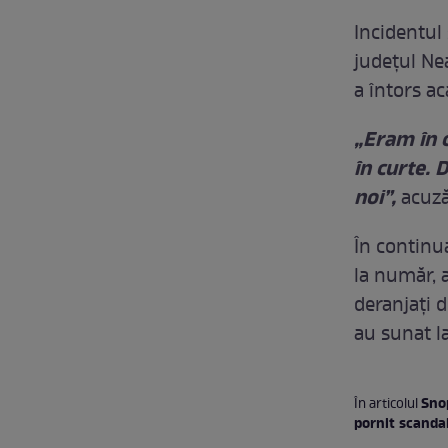
Incidentul
județul Nea
a întors ac
„Eram în c
în curte. 
noi”,
acuză
În continu
la număr, a
deranjați d
au sunat la
Snop
În articolul
pornit scanda