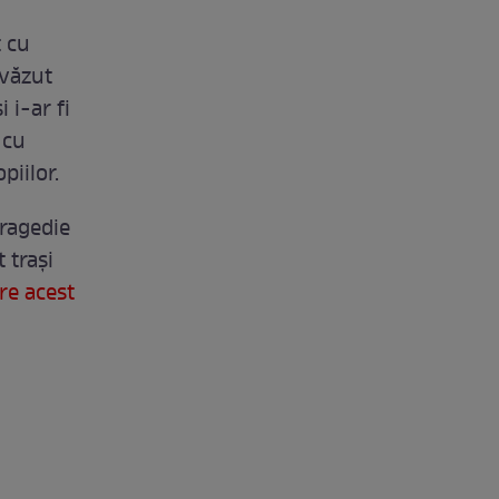
t cu
 văzut
 i-ar fi
 cu
piilor.
tragedie
 trași
re acest