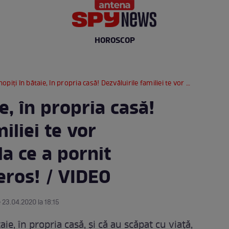
HOROSCOP
ți în bătaie, în propria casă! Dezvăluirile familiei te vor cutremura! De la ce a pornit scandalul sângeros! / VIDEO
e, în propria casă!
iliei te vor
a ce a pornit
eros! / VIDEO
 23.04.2020 la 18:15
aie, în propria casă, și că au scăpat cu viață,