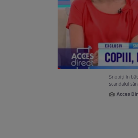
Snopiți în băt
scandalul sân
Acces Di