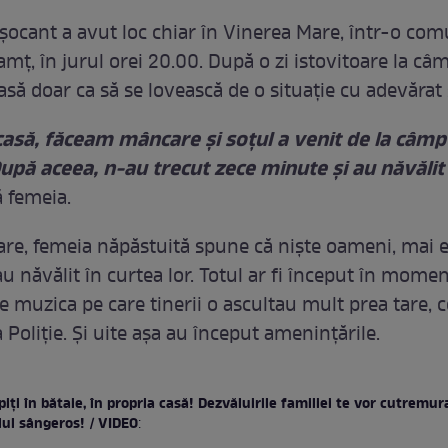
 șocant a avut loc chiar în Vinerea Mare, într-o co
mț, în jurul orei 20.00. După o zi istovitoare la câm
asă doar ca să se lovească de o situație cu adevărat
asă, făceam mâncare și soțul a venit de la câmp 
După aceea, n-au trecut zece minute și au năvălit
 femeia.
are, femeia năpăstuită spune că niște oameni, mai 
u năvălit în curtea lor. Totul ar fi început în mome
e muzica pe care tinerii o ascultau mult prea tare, ce
 Poliție. Și uite așa au început amenințările.
iți în bătaie, în propria casă! Dezvăluirile familiei te vor cutremura
lul sângeros! / VIDEO
: