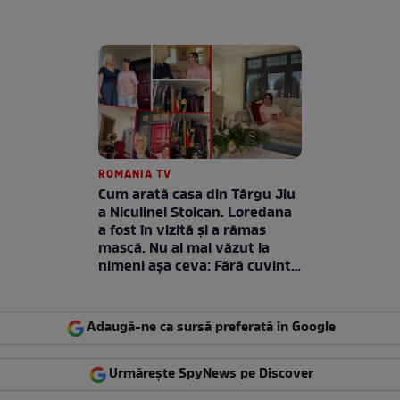
ROMANIA TV
Cum arată casa din Târgu Jiu
a Niculinei Stoican. Loredana
a fost în vizită și a rămas
mască. Nu ai mai văzut la
nimeni așa ceva: Fără cuvinte
/ VIDEO
Adaugă-ne ca sursă preferată în Google
Urmărește SpyNews pe Discover