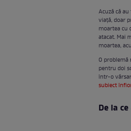
Acuză că au f
viață, doar p
moartea cu oc
atacat. Mai m
moartea, acuz
O problemă m
pentru doi so
într-o vărsa
subiect înfio
De la ce