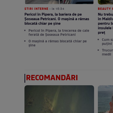
STIRI INTERNE
• la 16:34
BEAUTY 
Pericol în Pipera, la bariera de pe
Nu trebu
Șoseaua Petricani. O mașină a rămas
în Maldi
blocată chiar pe șine
pentru b
insulele
Pericol în Pipera, la trecerea de cale
preț
ferată de Șoseaua Petricani
Cum să
O mașină a rămas blocată chiar pe
puțini
șine
Trucur
medii
RECOMANDĂRI