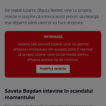
De cealaltă parte, Olguța Berbec vine cu propria
reacție și susține că vrea ca acest proces să meargă
mai departe până când se va face dreptate.
INFORMARE
Setările tale privind cookie-urile nu permit
afișarea conținutului din această zonă. E necesar
să accepți cookie-urile social media pentru
afisarea acestui tip de conținut.
Modifică setările
Saveta Bogdan intevine în scandalul
momentului