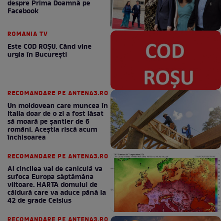
despre Prima Doamnă pe
Facebook
ROMANIA TV
Este COD ROŞU. Când vine
urgia în Bucureşti
RECOMANDARE PE ANTENA3.RO
Un moldovean care muncea în
Italia doar de o zi a fost lăsat
să moară pe şantier de 6
români. Aceștia riscă acum
închisoarea
RECOMANDARE PE ANTENA3.RO
Al cincilea val de caniculă va
sufoca Europa săptămâna
viitoare. HARTA domului de
căldură care va aduce până la
42 de grade Celsius
RECOMANDARE PE ANTENA3.RO