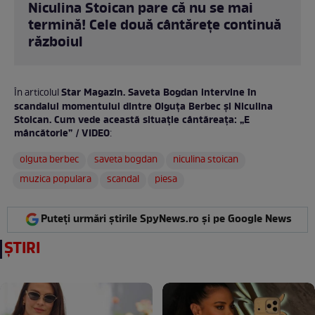
Niculina Stoican pare că nu se mai
termină! Cele două cântărețe continuă
războiul
Star Magazin. Saveta Bogdan intervine în
În articolul
scandalul momentului dintre Olguța Berbec și Niculina
Stoican. Cum vede această situație cântăreața: „E
mâncătorie” / VIDEO
:
olguta berbec
saveta bogdan
niculina stoican
muzica populara
scandal
piesa
Puteți urmări știrile SpyNews.ro și pe Google News
ȘTIRI