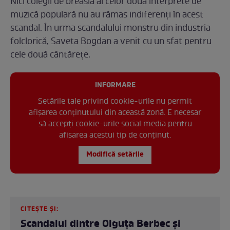
Nici colegii de breaslă ai celor două interprete de
muzică populară nu au rămas indiferenți în acest
scandal. În urma scandalului monstru din industria
folclorică, Saveta Bogdan a venit cu un sfat pentru
cele două cântărețe.
INFORMARE
Setările tale privind cookie-urile nu permit
afișarea conținutului din această zonă. E necesar
să accepți cookie-urile social media pentru
afisarea acestui tip de conținut.
Modifică setările
CITEȘTE ȘI:
Scandalul dintre Olguța Berbec și