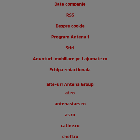
Date companie
RSS
Despre cookie
Program Antena 1
Stiri
Anunturi imobiliare pe Lajumate.ro
Echipa redactionala
Site-uri Antena Group
a1.ro
antenastars.ro
as.ro
catine.ro
chefi.ro