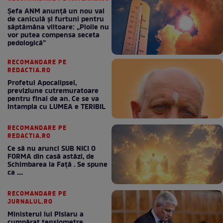
Șefa ANM anunță un nou val
de caniculă și furtuni pentru
săptămâna viitoare: „Ploile nu
vor putea compensa seceta
pedologică”
RECOMANDARE PE
REDACTIA.RO
Profetul Apocalipsei,
previziune cutremuratoare
pentru final de an. Ce se va
intampla cu LUMEA e TERIBIL
RECOMANDARE PE
REDACTIA.RO
Ce să nu arunci SUB NICI O
FORMA din casă astăzi, de
Schimbarea la Față . Se spune
ca ....
RECOMANDARE PE
JURNALUL.RO
Ministerul lui Pîslaru a
cumpărat tensiometre,