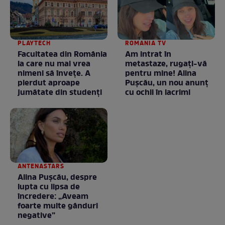
PLAYTECH
ROMANIA TV
Facultatea din România
Am intrat în
la care nu mai vrea
metastaze, rugaţi-vă
nimeni să înveţe. A
pentru mine! Alina
pierdut aproape
Puşcău, un nou anunţ
jumătate din studenţi
cu ochii în lacrimi
ANTENASTARS
Alina Pușcău, despre
lupta cu lipsa de
încredere: „Aveam
foarte multe gânduri
negative”