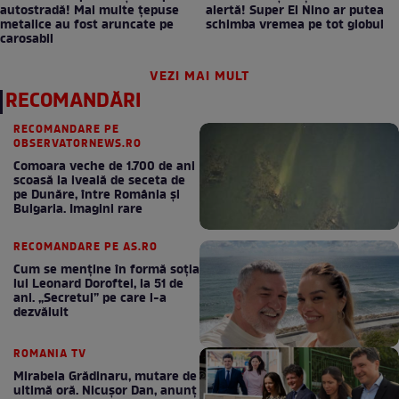
autostradă! Mai multe țepuse
alertă! Super El Nino ar putea
metalice au fost aruncate pe
schimba vremea pe tot globul
carosabil
VEZI MAI MULT
RECOMANDĂRI
RECOMANDARE PE
OBSERVATORNEWS.RO
Comoara veche de 1.700 de ani
scoasă la iveală de seceta de
pe Dunăre, între România şi
Bulgaria. Imagini rare
RECOMANDARE PE AS.RO
Cum se menţine în formă soţia
lui Leonard Doroftei, la 51 de
ani. „Secretul” pe care l-a
dezvăluit
ROMANIA TV
Mirabela Grădinaru, mutare de
ultimă oră. Nicuşor Dan, anunţ