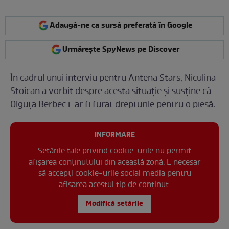
Adaugă-ne ca sursă preferată în Google
Urmărește SpyNews pe Discover
În cadrul unui interviu pentru Antena Stars, Niculina
Stoican a vorbit despre acesta situație și susține că
Olguța Berbec i-ar fi furat drepturile pentru o piesă.
INFORMARE
Setările tale privind cookie-urile nu permit
afișarea conținutului din această zonă. E necesar
să accepți cookie-urile social media pentru
afisarea acestui tip de conținut.
Modifică setările