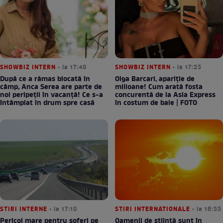
SHOWBIZ INTERN
• la 17:40
SHOWBIZ INTERN
• la 17:25
După ce a rămas blocată în
Olga Barcari, apariție de
câmp, Anca Serea are parte de
milioane! Cum arată fosta
noi peripeții în vacanță! Ce s-a
concurentă de la Asia Express
întâmplat în drum spre casă
în costum de baie | FOTO
STIRI INTERNE
• la 17:10
STIRI INTERNATIONALE
• la 16:55
Pericol mare pentru șoferi pe
Oamenii de știință sunt în