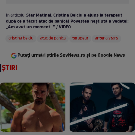
Star Matinal. Cristina Belciu a ajuns la terapeut
În articolul
după ce a făcut atac de panică! Povestea neștiută a vedetei:
„Am avut un moment...” / VIDEO
:
cristina belciu
atac de panica
terapeut
antena stars
Puteți urmări știrile SpyNews.ro și pe Google News
ȘTIRI