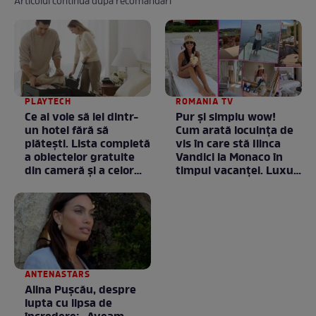
Articolul continuă după recomandări
PLAYTECH
ROMANIA TV
Ce ai voie să iei dintr-
Pur și simplu wow!
un hotel fără să
Cum arată locuința de
plătești. Lista completă
vis în care stă Ilinca
a obiectelor gratuite
Vandici la Monaco în
din cameră și a celor
timpul vacanței. Luxul
care rămân
e în starea lui pură.
proprietatea unității
Totul arată ca în filme!
/ GALERIE FOTO
ANTENASTARS
Alina Pușcău, despre
lupta cu lipsa de