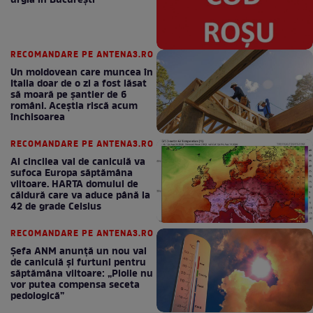
urgia în Bucureşti
RECOMANDARE PE ANTENA3.RO
Un moldovean care muncea în
Italia doar de o zi a fost lăsat
să moară pe şantier de 6
români. Aceștia riscă acum
închisoarea
RECOMANDARE PE ANTENA3.RO
Al cincilea val de caniculă va
sufoca Europa săptămâna
viitoare. HARTA domului de
căldură care va aduce până la
42 de grade Celsius
RECOMANDARE PE ANTENA3.RO
Șefa ANM anunță un nou val
de caniculă și furtuni pentru
săptămâna viitoare: „Ploile nu
vor putea compensa seceta
pedologică”