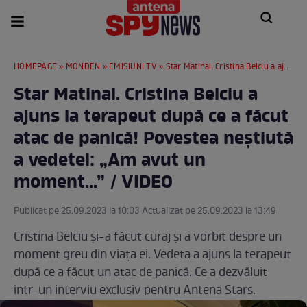
HOMEPAGE
»
MONDEN
»
EMISIUNI TV
» Star Matinal. Cristina Belciu a ajuns la terapeut după ce a făcut atac de panică! Povestea neștiută a vedetei: „Am avut un moment...” / VIDEO
Star Matinal. Cristina Belciu a
ajuns la terapeut după ce a făcut
atac de panică! Povestea neștiută
a vedetei: „Am avut un
moment...” / VIDEO
Publicat pe 25.09.2023 la 10:03 Actualizat pe 25.09.2023 la 13:49
Cristina Belciu și-a făcut curaj și a vorbit despre un
moment greu din viața ei. Vedeta a ajuns la terapeut
după ce a făcut un atac de panică. Ce a dezvăluit
într-un interviu exclusiv pentru Antena Stars.