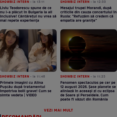
SHOWBIZ INTERN
• la 13:11
SHOWBIZ INTERN
• la 12:33
Liviu Teodorescu spune de ce
Mesajul trupei Morandi, după
nu i-a plăcut în Bulgaria la all
criticile din cauza concertului în
inclusive! Cântărețul nu vrea să
Rusia: ”Refuzăm să credem că
mai repete experiența
empatia are granițe”
SHOWBIZ INTERN
• la 11:46
SHOWBIZ INTERN
• la 11:25
Primele imagini cu Alina
Fenomen spectaculos pe cer pe
Pușcău după tratamentul
12 august 2026. Șase planete se
împotriva bolii grave! Cum se
aliniază în aceeași zi cu eclipsa
simte vedeta | VIDEO
de Soare și Perseidele. Cum
poate fi văzut din România
VEZI MAI MULT