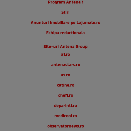
Program Antena 1
Stiri
Anunturi imobiliare pe Lajumate.ro
Echipa redactionala
Site-uri Antena Group
a1.ro
antenastars.ro
as.ro
catine.ro
chefi.ro
deparinti.ro
medicool.ro
observatornews.ro