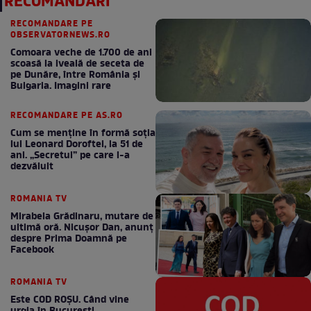
RECOMANDĂRI
RECOMANDARE PE
OBSERVATORNEWS.RO
Comoara veche de 1.700 de ani
scoasă la iveală de seceta de
pe Dunăre, între România şi
Bulgaria. Imagini rare
RECOMANDARE PE AS.RO
Cum se menţine în formă soţia
lui Leonard Doroftei, la 51 de
ani. „Secretul” pe care l-a
dezvăluit
ROMANIA TV
Mirabela Grădinaru, mutare de
ultimă oră. Nicuşor Dan, anunţ
despre Prima Doamnă pe
Facebook
ROMANIA TV
Este COD ROŞU. Când vine