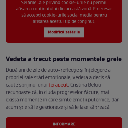
Setările tale privind cookie-urile nu permit
afișarea conținutului din această zonă. E necesar
să accepți cookie-urile social media pentru
afisarea acestui tip de conținut.
Modifică setările
Vedeta a trecut peste momentele grele
După ani de zile de auto-reflecție și înțelegere a
propriei sale stări emoționale, vedeta a decis să
caute sprijinul unui
terapeut
. Cristina Belciu
recunoaște că, în ciuda progreselor făcute, mai
există momente în care simte emoții puternice, dar
acum știe să le gestioneze și să le lase să treacă.
INFORMARE