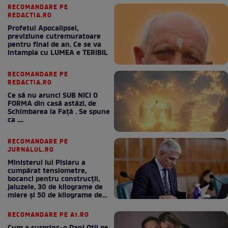
RECOMANDARE PE
REDACTIA.RO
Profetul Apocalipsei,
previziune cutremuratoare
pentru final de an. Ce se va
intampla cu LUMEA e TERIBIL
RECOMANDARE PE
REDACTIA.RO
Ce să nu arunci SUB NICI O
FORMA din casă astăzi, de
Schimbarea la Față . Se spune
ca ....
RECOMANDARE PE
JURNALUL.RO
Ministerul lui Pîslaru a
cumpărat tensiometre,
bocanci pentru construcții,
jaluzele, 30 de kilograme de
miere și 50 de kilograme de
cafea
RECOMANDARE PE A1.RO