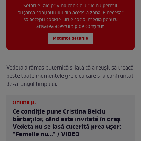
Setările tale privind cookie-urile nu permit
afișarea conținutului din această zonă. E necesar
să accepți cookie-urile social media pentru
afisarea acestui tip de conținut.
Modifică setările
Vedeta a rămas puternică și iată că a reușit să treacă
peste toate momentele grele cu care s-a confruntat
de-a lungul timpului.
CITEȘTE ȘI:
Ce condiție pune Cristina Belciu
bărbaților, când este invitată în oraș.
Vedeta nu se lasă cucerită prea ușor:
”Femeile nu...” / VIDEO