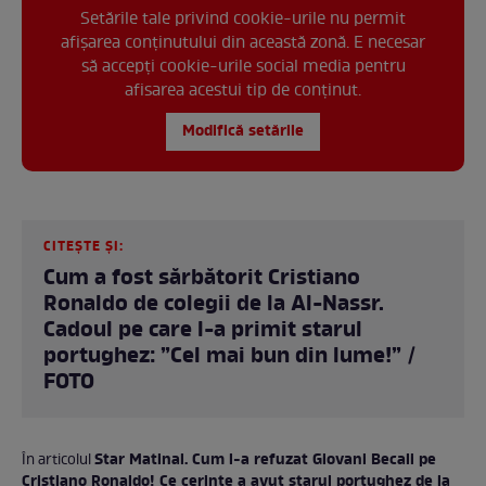
Setările tale privind cookie-urile nu permit
afișarea conținutului din această zonă. E necesar
să accepți cookie-urile social media pentru
afisarea acestui tip de conținut.
Modifică setările
CITEȘTE ȘI:
Cum a fost sărbătorit Cristiano
Ronaldo de colegii de la Al-Nassr.
Cadoul pe care l-a primit starul
portughez: ”Cel mai bun din lume!” /
FOTO
Star Matinal. Cum l-a refuzat Giovani Becali pe
În articolul
Cristiano Ronaldo! Ce cerințe a avut starul portughez de la