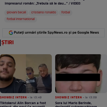
impresarul român: „Trebuia să le dau…” / VIDEO
:
giovani becali
cristiano ronaldo
fotbal
fotbal international
Puteți urmări știrile SpyNews.ro și pe Google News
ȘTIRI
SHOWBIZ INTERN
• la 13:49
SHOWBIZ INTERN
• la 13:09
Tiktokerul Alin Borcan a fost
Sora lui Mario Berinde,