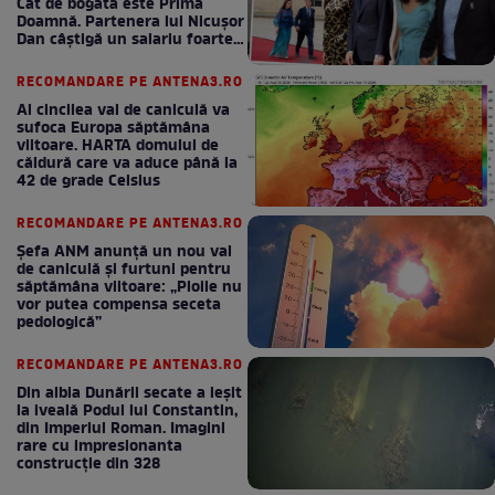
Cât de bogată este Prima
Doamnă. Partenera lui Nicușor
Dan câștigă un salariu foarte
bun în fiecare lună!
RECOMANDARE PE ANTENA3.RO
Al cincilea val de caniculă va
sufoca Europa săptămâna
viitoare. HARTA domului de
căldură care va aduce până la
42 de grade Celsius
RECOMANDARE PE ANTENA3.RO
Șefa ANM anunță un nou val
de caniculă și furtuni pentru
săptămâna viitoare: „Ploile nu
vor putea compensa seceta
pedologică”
RECOMANDARE PE ANTENA3.RO
Din albia Dunării secate a ieșit
la iveală Podul lui Constantin,
din Imperiul Roman. Imagini
rare cu impresionanta
construcție din 328