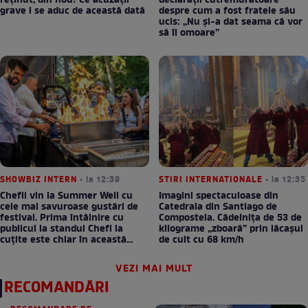
reținut, din nou! Ce acuzații
declarații cutremurătoare
grave i se aduc de această dată
despre cum a fost fratele său
ucis: „Nu și-a dat seama că vor
să îl omoare”
SHOWBIZ INTERN
• la 12:39
STIRI INTERNATIONALE
• la 12:35
Chefii vin la Summer Well cu
Imagini spectaculoase din
cele mai savuroase gustări de
Catedrala din Santiago de
festival. Prima întâlnire cu
Compostela. Cădelnița de 53 de
publicul la standul Chefi la
kilograme „zboară” prin lăcașul
cuțite este chiar în această
de cult cu 68 km/h
seară!
VEZI MAI MULT
RECOMANDĂRI