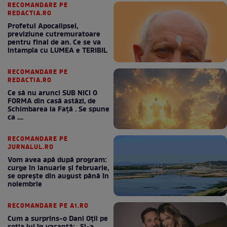
RECOMANDARE PE
REDACTIA.RO
Profetul Apocalipsei,
previziune cutremuratoare
pentru final de an. Ce se va
intampla cu LUMEA e TERIBIL
RECOMANDARE PE
REDACTIA.RO
Ce să nu arunci SUB NICI O
FORMA din casă astăzi, de
Schimbarea la Față . Se spune
ca ....
RECOMANDARE PE
JURNALUL.RO
Vom avea apă după program:
curge în ianuarie și februarie,
se oprește din august până în
noiembrie
RECOMANDARE PE A1.RO
Cum a surprins-o Dani Oțil pe