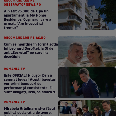
RECOMANDARE PE
OBSERVATORNEWS.RO
A plătit 75.000 de € pe un
apartament la My Home
Residence. Coşmarul care a
urmat: "Am început să
tremur"
RECOMANDARE PE AS.RO
Cum se menţine în formă soţia
lui Leonard Doroftei, la 51 de
ani. „Secretul” pe care l-a
dezvăluit
ROMANIA TV
Este OFICIAL! Nicușor Dan a
semnat legea! Acești bugetari
vor primi bonusuri de
performanță consistente. Ei
sunt obligați, însă, să aducă și
bani la bugetul de stat
ROMANIA TV
Mirabela Grădinaru și-a făcut
publică declarația de avere.