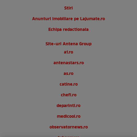
Stiri
Anunturi imobiliare pe Lajumate.ro
Echipa redactionala
Site-uri Antena Group
a1.ro
antenastars.ro
as.ro
catine.ro
chefi.ro
deparinti.ro
medicool.ro
observatornews.ro