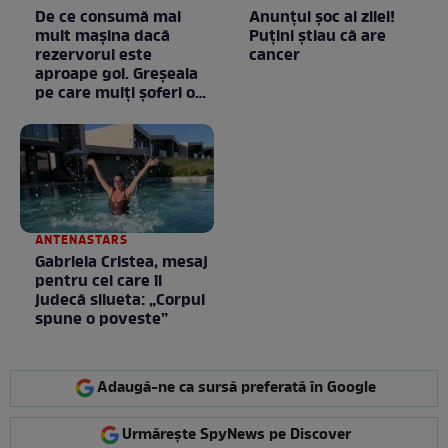
De ce consumă mai
Anunţul şoc al zilei!
mult mașina dacă
Puţini ştiau că are
rezervorul este
cancer
aproape gol. Greșeala
pe care mulți șoferi o
fac fără să știe
ANTENASTARS
Gabriela Cristea, mesaj
pentru cei care îi
judecă silueta: „Corpul
spune o poveste”
Adaugă-ne ca sursă preferată în Google
Urmărește SpyNews pe Discover