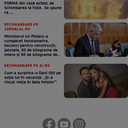
FORMA din casă astăzi, de
Schimbarea la Față . Se spune
ca ....
RECOMANDARE PE
JURNALUL.RO
Ministerul lui Pîslaru a
cumpărat tensiometre,
bocanci pentru construcții,
jaluzele, 30 de kilograme de
miere și 50 de kilograme de
cafea
RECOMANDARE PE A1.RO
Cum a surprins-o Dani Oțil pe
soția lui în vacanță: „Și-a
riscat viața în baia fetelor”: