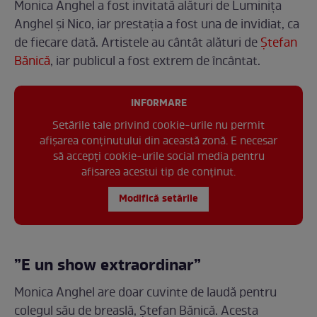
Monica Anghel a fost invitată alături de Luminița
Anghel și Nico, iar prestația a fost una de invidiat, ca
de fiecare dată. Artistele au cântât alături de
Ștefan
Bănică
, iar publicul a fost extrem de încântat.
INFORMARE
Setările tale privind cookie-urile nu permit
afișarea conținutului din această zonă. E necesar
să accepți cookie-urile social media pentru
afisarea acestui tip de conținut.
Modifică setările
”E
un show extraordinar”
Monica Anghel are doar cuvinte de laudă pentru
colegul său de breaslă, Ștefan Bănică. Acesta