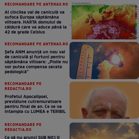
RECOMANDARE PE ANTENA3.RO
Al cincilea val de caniculă va
sufoca Europa săptămâna
viitoare. HARTA domului de
căldură care va aduce până la
42 de grade Celsius
RECOMANDARE PE ANTENA3.RO
Șefa ANM anunță un nou val
de caniculă și furtuni pentru
săptămâna viitoare: „Ploile nu
vor putea compensa seceta
pedologică”
RECOMANDARE PE
REDACTIA.RO
Profetul Apocalipsei,
previziune cutremuratoare
pentru final de an. Ce se va
intampla cu LUMEA e TERIBIL
RECOMANDARE PE
REDACTIA.RO
Ce să nu arunci SUB NICI O