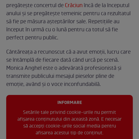
pregătește concertul de
Crăciun
încă de la începutul
anului și se pregătește temeinic pentru ca rezultatul
să fie pe măsura așteptărilor sale. Repetițiile au
început în urmă cu o lună pentru ca totul să fie
perfect pentru public.
Cântăreața a recunoscut că a avut emoții, lucru care
se întâmplă de fiecare dată când urcă pe scenă.
Monica Anghel este o adevărată profesionistă și
transmite publicului mesajul pieselor pline de
emoție, având și o voce inconfundabilă.
INFORMARE
Setările tale privind cookie-urile nu permit
afișarea conținutului din această zonă. E necesar
să accepți cookie-urile social media pentru
afisarea acestui tip de conținut.