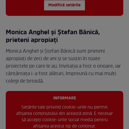
Modifică setările
Monica Anghel și Ștefan Bănică,
prieteni apropiați
Monica Anghel și Ștefan Bănică sunt prieteni
apropiați de zeci de ani și se susțin în toate
proiectele pe care le au. Invitația a fost o onoare, iar
cântăreața i-a fost alături, împreună cu mai mulți
colegi de breaslă.
INFORMARE
Setările tale privind cookie-urile nu permit
afișarea conținutului din această zonă. E necesar
să accepți cookie-urile social media pentru
afisarea acestui tip de conținut.