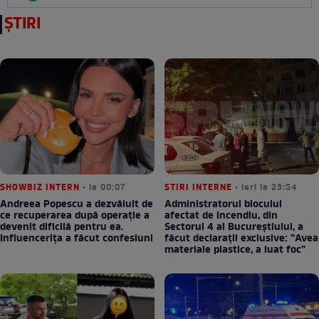
ȘTIRI
SHOWBIZ INTERN
• la 00:07
STIRI INTERNE
• ieri la 23:54
Andreea Popescu a dezvăluit de
Administratorul blocului
ce recuperarea după operație a
afectat de incendiu, din
devenit dificilă pentru ea.
Sectorul 4 al Bucureștiului, a
Influencerița a făcut confesiuni
făcut declarații exclusive: ”Avea
materiale plastice, a luat foc”