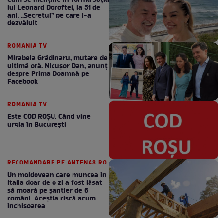
Cum se menţine în formă soţia
lui Leonard Doroftei, la 51 de
ani. „Secretul” pe care l-a
dezvăluit
ROMANIA TV
Mirabela Grădinaru, mutare de
ultimă oră. Nicuşor Dan, anunţ
despre Prima Doamnă pe
Facebook
ROMANIA TV
Este COD ROŞU. Când vine
urgia în Bucureşti
RECOMANDARE PE ANTENA3.RO
Un moldovean care muncea în
Italia doar de o zi a fost lăsat
să moară pe şantier de 6
români. Aceștia riscă acum
închisoarea