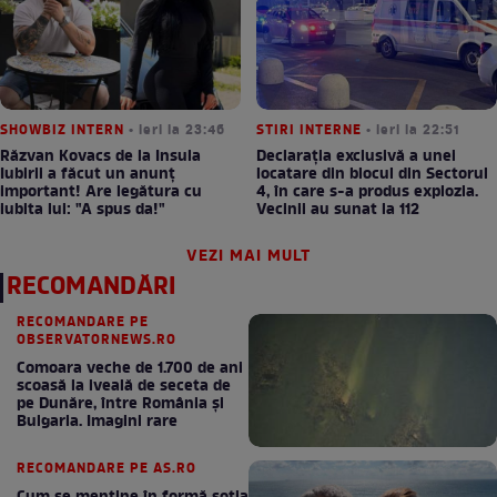
SHOWBIZ INTERN
• ieri la 23:46
STIRI INTERNE
• ieri la 22:51
Răzvan Kovacs de la Insula
Declarația exclusivă a unei
Iubirii a făcut un anunț
locatare din blocul din Sectorul
important! Are legătura cu
4, în care s-a produs explozia.
iubita lui: "A spus da!"
Vecinii au sunat la 112
VEZI MAI MULT
RECOMANDĂRI
RECOMANDARE PE
OBSERVATORNEWS.RO
Comoara veche de 1.700 de ani
scoasă la iveală de seceta de
pe Dunăre, între România şi
Bulgaria. Imagini rare
RECOMANDARE PE AS.RO