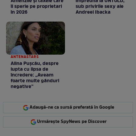
Amenzile și taxele care
împreună la UNTOLD,
îi sperie pe proprietari
sub privirile sexy ale
în 2026
Andreei Ibacka
ANTENASTARS
Alina Pușcău, despre
lupta cu lipsa de
încredere: „Aveam
foarte multe gânduri
negative”
Adaugă-ne ca sursă preferată în Google
Urmărește SpyNews pe Discover