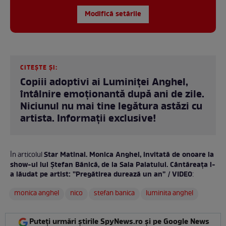
Modifică setările
CITEȘTE ȘI:
Copiii adoptivi ai Luminiței Anghel,
întâlnire emoționantă după ani de zile.
Niciunul nu mai tine legătura astăzi cu
artista. Informații exclusive!
Star Matinal. Monica Anghel, invitată de onoare la
În articolul
show-ul lui Ștefan Bănică, de la Sala Palatului. Cântăreața l-
a lăudat pe artist: ”Pregătirea durează un an” / VIDEO
:
monica anghel
nico
stefan banica
luminita anghel
Puteți urmări știrile SpyNews.ro și pe Google News