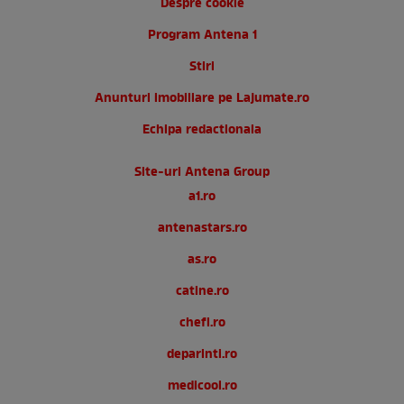
Despre cookie
Program Antena 1
Stiri
Anunturi imobiliare pe Lajumate.ro
Echipa redactionala
Site-uri Antena Group
a1.ro
antenastars.ro
as.ro
catine.ro
chefi.ro
deparinti.ro
medicool.ro