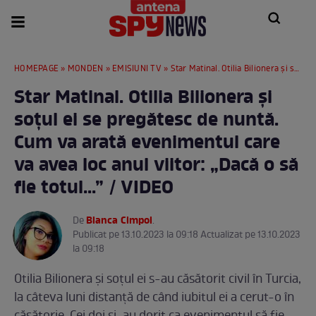
HOMEPAGE
»
MONDEN
»
EMISIUNI TV
» Star Matinal. Otilia Bilionera și soțul ei se pregătesc de nuntă. Cum va arată evenimentul care va avea loc anul viitor: „Dacă o să fie totul...” / VIDEO
Star Matinal. Otilia Bilionera și
soțul ei se pregătesc de nuntă.
Cum va arată evenimentul care
va avea loc anul viitor: „Dacă o să
fie totul...” / VIDEO
Bianca Cimpoi
De
.
Publicat pe 13.10.2023 la 09:18 Actualizat pe 13.10.2023
la 09:18
Otilia Bilionera și soțul ei s-au căsătorit civil în Turcia,
la câteva luni distanță de când iubitul ei a cerut-o în