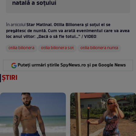
natală a soțului
Star Matinal. Otilia Bilionera și soțul ei se
În articolul
pregătesc de nuntă. Cum va arată evenimentul care va avea
loc anul viitor: „Dacă o să fie totul...” / VIDEO
:
otilia bilionera
otilia bilionera sot
otilia bilionera nunta
Puteți urmări știrile SpyNews.ro și pe Google News
ȘTIRI