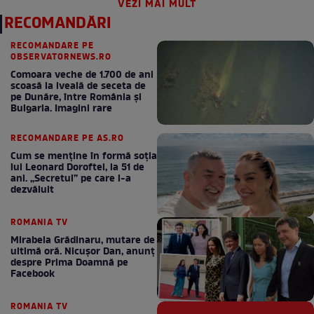
VEZI MAI MULT
RECOMANDĂRI
RECOMANDARE PE
OBSERVATORNEWS.RO
Comoara veche de 1.700 de ani
scoasă la iveală de seceta de
pe Dunăre, între România şi
Bulgaria. Imagini rare
RECOMANDARE PE AS.RO
Cum se menţine în formă soţia
lui Leonard Doroftei, la 51 de
ani. „Secretul” pe care l-a
dezvăluit
ROMANIA TV
Mirabela Grădinaru, mutare de
ultimă oră. Nicuşor Dan, anunţ
despre Prima Doamnă pe
Facebook
ROMANIA TV