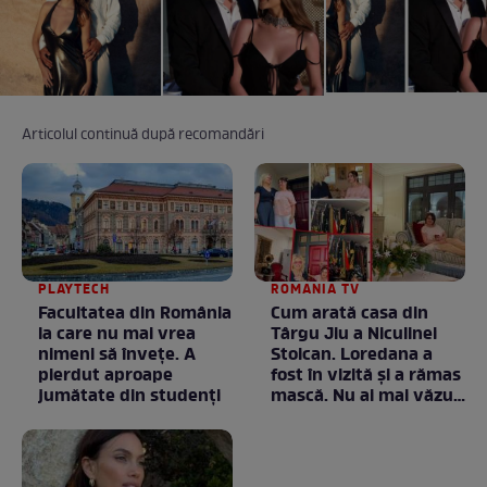
Articolul continuă după recomandări
PLAYTECH
ROMANIA TV
Facultatea din România
Cum arată casa din
la care nu mai vrea
Târgu Jiu a Niculinei
nimeni să înveţe. A
Stoican. Loredana a
pierdut aproape
fost în vizită și a rămas
jumătate din studenţi
mască. Nu ai mai văzut
la nimeni așa ceva:
Fără cuvinte / VIDEO