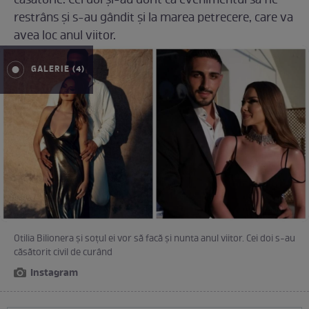
căsătorie. Cei doi și-au dorit ca evenimentul să fie
restrâns și s-au gândit și la marea petrecere, care va
avea loc anul viitor.
GALERIE (4)
Otilia Bilionera și soțul ei vor să facă și nunta anul viitor. Cei doi s-au
căsătorit civil de curând
Instagram