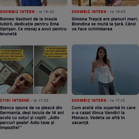
SHOWBIZ INTERN
• la 18:42
SHOWBIZ INTERN
• la 18:05
Romeo Vasiloni de la Insula
Simona Trașcă are planuri mari.
iubirii, dedicație pentru Ema
Blondina se mută la țară. Când
Oprișan. Ce mesaj a avut pentru
va face schimbarea
brunetă
STIRI INTERNE
• la 17:39
SHOWBIZ INTERN
• la 17:10
Bianca spune de ce pleacă din
Cum arată vila superbă în care
Germania, deși locuia de 14 ani
s-a cazat Ilinca Vandici la
acolo cu soțul și copiii: „Adio
Monaco. Vedeta se află în
parcuri goale! Adio taxe și
vacanță
impozite!”