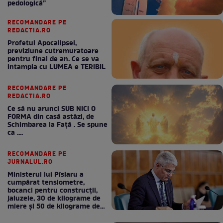
pedologică”
RECOMANDARE PE
REDACTIA.RO
Profetul Apocalipsei,
previziune cutremuratoare
pentru final de an. Ce se va
intampla cu LUMEA e TERIBIL
RECOMANDARE PE
REDACTIA.RO
Ce să nu arunci SUB NICI O
FORMA din casă astăzi, de
Schimbarea la Față . Se spune
ca ....
RECOMANDARE PE
JURNALUL.RO
Ministerul lui Pîslaru a
cumpărat tensiometre,
bocanci pentru construcții,
jaluzele, 30 de kilograme de
miere și 50 de kilograme de
cafea