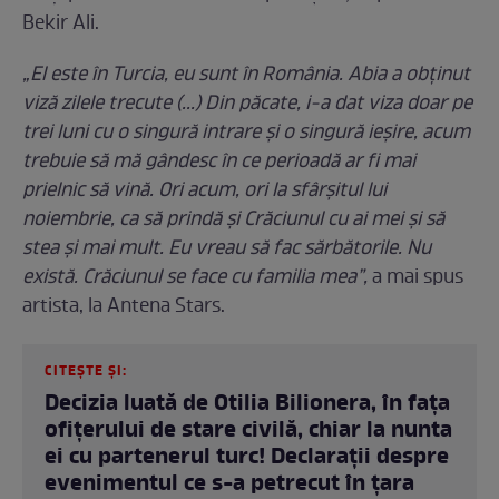
Bekir Ali.
„El este în Turcia, eu sunt în România. Abia a obținut
viză zilele trecute (...) Din păcate, i-a dat viza doar pe
trei luni cu o singură intrare și o singură ieșire, acum
trebuie să mă gândesc în ce perioadă ar fi mai
prielnic să vină. Ori acum, ori la sfârșitul lui
noiembrie, ca să prindă și Crăciunul cu ai mei și să
stea și mai mult. Eu vreau să fac sărbătorile. Nu
există. Crăciunul se face cu familia mea”,
a mai spus
artista, la Antena Stars.
CITEȘTE ȘI:
Decizia luată de Otilia Bilionera, în fața
ofițerului de stare civilă, chiar la nunta
ei cu partenerul turc! Declarații despre
evenimentul ce s-a petrecut în țara