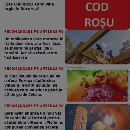
Este COD ROŞU. Când vine
urgia în Bucureşti
RECOMANDARE PE ANTENA3.RO
Un moldovean care muncea în
Italia doar de o zi a fost lăsat
să moară pe şantier de 6
români. Aceștia riscă acum
închisoarea
RECOMANDARE PE ANTENA3.RO
Al cincilea val de caniculă va
sufoca Europa săptămâna
viitoare. HARTA domului de
căldură care va aduce până la
42 de grade Celsius
RECOMANDARE PE ANTENA3.RO
Șefa ANM anunță un nou val
de caniculă și furtuni pentru
săptămâna viitoare: „Ploile nu
vor putea compensa seceta