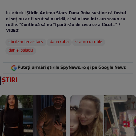
Știrile Antena Stars. Dana Roba susține că fostul
În articolul
ei soț nu ar fi vrut să o ucidă, ci să o lase într-un scaun cu
rotile: "Continuă să nu îi pară rău de ceea ce a făcut..." /
VIDEO
:
stirile antena stars
dana roba
scaun cu rotile
daniel balaciu
Puteți urmări știrile SpyNews.ro și pe Google News
ȘTIRI