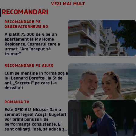
VEZI MAI MULT
RECOMANDĂRI
RECOMANDARE PE
OBSERVATORNEWS.RO
A plătit 75.000 de € pe un
apartament la My Home
Residence. Coşmarul care a
urmat: "Am început să
tremur"
RECOMANDARE PE AS.RO
Cum se menţine în formă soţia
lui Leonard Doroftei, la 51 de
ani. „Secretul” pe care l-a
dezvăluit
ROMANIA TV
Este OFICIAL! Nicușor Dan a
semnat legea! Acești bugetari
vor primi bonusuri de
performanță consistente. Ei
sunt obligați, însă, să aducă și
bani la bugetul de stat