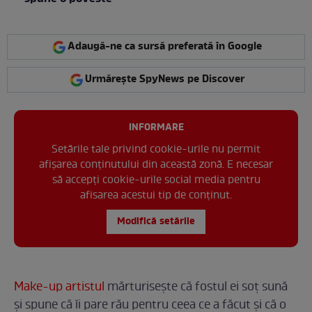
Adaugă-ne ca sursă preferată în Google
Urmărește SpyNews pe Discover
INFORMARE
Setările tale privind cookie-urile nu permit
afișarea conținutului din această zonă. E necesar
să accepți cookie-urile social media pentru
afisarea acestui tip de conținut.
Modifică setările
Make-up artistul
mărturisește că fostul ei soț sună
și spune că îi pare rău pentru ceea ce a făcut și că o