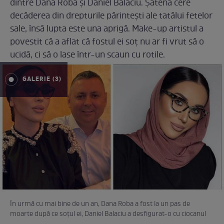
dintre Dana Roba și Daniel Balaciu. Șatena cere
decăderea din drepturile părintești ale tatălui fetelor
sale, însă lupta este una aprigă. Make-up artistul a
povestit că a aflat că fostul ei soț nu ar fi vrut să o
ucidă, ci să o lase într-un scaun cu rotile.
GALERIE (3)
În urmă cu mai bine de un an, Dana Roba a fost la un pas de
moarte după ce soțul ei, Daniel Balaciu a desfigurat-o cu ciocanul