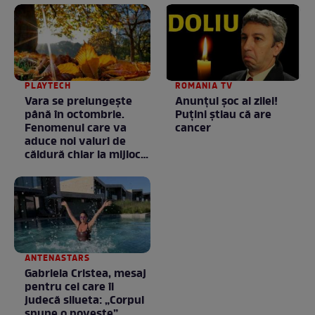
PLAYTECH
ROMANIA TV
Vara se prelungeşte
Anunţul şoc al zilei!
până în octombrie.
Puţini ştiau că are
Fenomenul care va
cancer
aduce noi valuri de
căldură chiar la mijlocul
toamnei
ANTENASTARS
Gabriela Cristea, mesaj
pentru cei care îi
judecă silueta: „Corpul
spune o poveste”