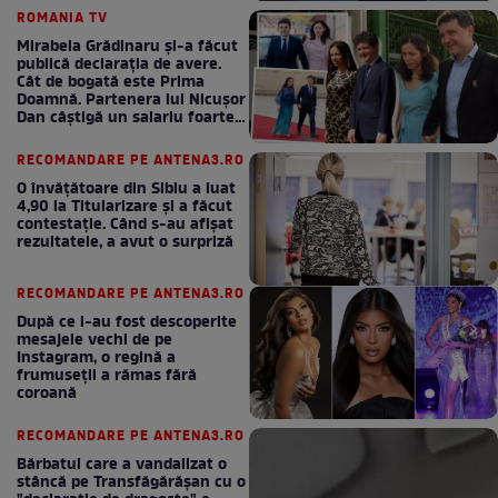
ROMANIA TV
Mirabela Grădinaru și-a făcut
publică declarația de avere.
Cât de bogată este Prima
Doamnă. Partenera lui Nicușor
Dan câștigă un salariu foarte
bun în fiecare lună!
RECOMANDARE PE ANTENA3.RO
O învățătoare din Sibiu a luat
4,90 la Titularizare și a făcut
contestație. Când s-au afișat
rezultatele, a avut o surpriză
RECOMANDARE PE ANTENA3.RO
După ce i-au fost descoperite
mesajele vechi de pe
Instagram, o regină a
frumuseții a rămas fără
coroană
RECOMANDARE PE ANTENA3.RO
Bărbatul care a vandalizat o
stâncă pe Transfăgărășan cu o