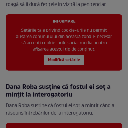
roagă să îi ducă fetițele în vizită la penitenciar.
INFORMARE
Setările tale privind cookie-urile nu permit
afișarea conținutului din această zonă. E necesar
să accepți cookie-urile social media pentru
afisarea acestui tip de conținut.
Modifică setările
Dana Roba susține că fostul ei soț a
mințit la interogatoriu
Dana Roba susține că fostul ei soț a mințit când a
răspuns întrebărilor de la interogatoriu.