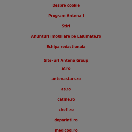
Despre cookie
Program Antena 1
Stiri
Anunturi imobiliare pe Lajumate.ro
Echipa redactionala
Site-uri Antena Group
a1.ro
antenastars.ro
as.ro
catine.ro
chefi.ro
deparinti.ro
medicool.ro