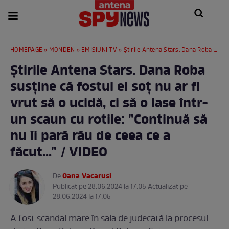
HOMEPAGE
»
MONDEN
»
EMISIUNI TV
» Știrile Antena Stars. Dana Roba susține că fostul ei soț nu ar fi vrut să o ucidă, ci să o lase într-un scaun cu rotile: "Continuă să nu îi pară rău de ceea ce a făcut..." / VIDEO
Știrile Antena Stars. Dana Roba
susține că fostul ei soț nu ar fi
vrut să o ucidă, ci să o lase într-
un scaun cu rotile: "Continuă să
nu îi pară rău de ceea ce a
făcut..." / VIDEO
Oana Vacarusi
De
.
Publicat pe 28.06.2024 la 17:05 Actualizat pe
28.06.2024 la 17:05
A fost scandal mare în sala de judecată la procesul