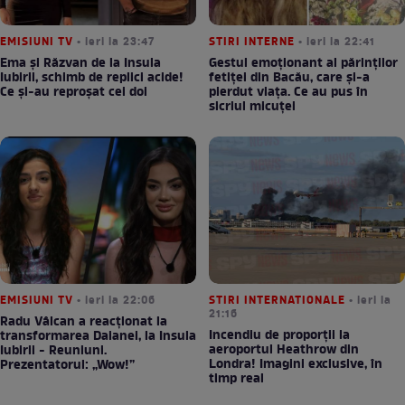
EMISIUNI TV
• ieri la 23:47
STIRI INTERNE
• ieri la 22:41
Ema și Răzvan de la Insula
Gestul emoționant al părinților
Iubirii, schimb de replici acide!
fetiței din Bacău, care și-a
Ce și-au reproșat cei doi
pierdut viața. Ce au pus în
sicriul micuței
EMISIUNI TV
• ieri la 22:06
STIRI INTERNATIONALE
• ieri la
21:16
Radu Vâlcan a reacționat la
Incendiu de proporții la
transformarea Daianei, la Insula
aeroportul Heathrow din
Iubirii - Reuniuni.
Londra! Imagini exclusive, în
Prezentatorul: „Wow!”
timp real