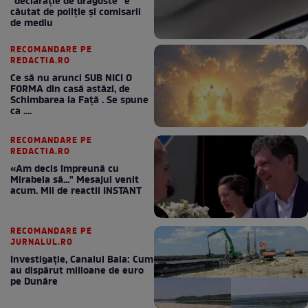
"declaraţie de dragoste" e
căutat de poliție și comisarii
de mediu
RECOMANDARE PE
REDACTIA.RO
Ce să nu arunci SUB NICI O
FORMA din casă astăzi, de
Schimbarea la Față . Se spune
ca ....
RECOMANDARE PE
REDACTIA.RO
«Am decis împreună cu
Mirabela să..." Mesajul venit
acum. Mii de reactii INSTANT
RECOMANDARE PE
JURNALUL.RO
Investigație, Canalul Bala: Cum
au dispărut milioane de euro
pe Dunăre