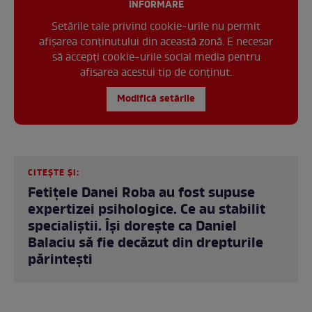
INFORMARE
Setările tale privind cookie-urile nu permit
afișarea conținutului din această zonă. E necesar
să accepți cookie-urile social media pentru
afisarea acestui tip de conținut.
Modifică setările
CITEȘTE ȘI:
Fetițele Danei Roba au fost supuse
expertizei psihologice. Ce au stabilit
specialiștii. Își dorește ca Daniel
Balaciu să fie decăzut din drepturile
părintești