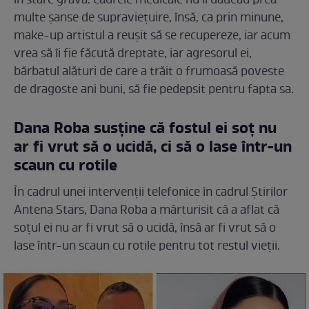
în stare gravă. Cadrele medicale nu îi dădeau prea
multe șanse de supraviețuire, însă, ca prin minune,
make-up artistul a reușit să se recupereze, iar acum
vrea să îi fie făcută dreptate, iar agresorul ei,
bărbatul alături de care a trăit o frumoasă poveste
de dragoste ani buni, să fie pedepsit pentru fapta sa.
Dana Roba susține că fostul ei soț nu
ar fi vrut să o ucidă, ci să o lase într-un
scaun cu rotile
În cadrul unei intervenții telefonice în cadrul Știrilor
Antena Stars, Dana Roba a mărturisit că a aflat că
soțul ei nu ar fi vrut să o ucidă, însă ar fi vrut să o
lase într-un scaun cu rotile pentru tot restul vieții.