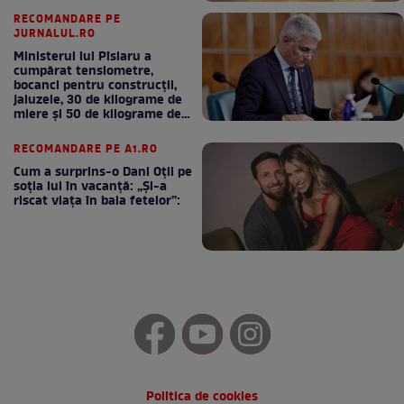
RECOMANDARE PE
JURNALUL.RO
Ministerul lui Pîslaru a
cumpărat tensiometre,
bocanci pentru construcții,
jaluzele, 30 de kilograme de
miere și 50 de kilograme de
cafea
RECOMANDARE PE A1.RO
Cum a surprins-o Dani Oțil pe
soția lui în vacanță: „Și-a
riscat viața în baia fetelor”:
Politica de cookies