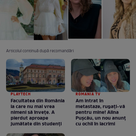
Articolul continuă după recomandări
PLAYTECH
ROMANIA TV
Facultatea din România
Am intrat în
la care nu mai vrea
metastaze, rugaţi-vă
nimeni să înveţe. A
pentru mine! Alina
pierdut aproape
Puşcău, un nou anunţ
jumătate din studenţi
cu ochii în lacrimi