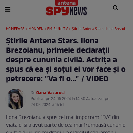
HOMEPAGE
»
MONDEN
»
EMISIUNI TV
» Știrile Antena Stars. Ilona Brezoianu, primele declarații despre cununia civilă. Actrița a spus că ea și soțul ei vor face și o petrecere: "Va fi o..." / VIDEO
Știrile Antena Stars. Ilona
Brezoianu, primele declarații
despre cununia civilă. Actrița a
spus că ea și soțul ei vor face și o
petrecere: "Va fi o..." / VIDEO
Oana Vacarusi
De
.
Publicat pe 24.06.2024 la 14:50 Actualizat pe
24.06.2024 la 15:51
Ilona Brezoianu a spus cel mai important "DA" din
viața ei și a avut parte de cea mai frumoasă cununie