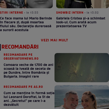
STIRI INTERNE
• la 15:55
SHOWBIZ INTERN
• la 15:32
Ce face mama lui Mario Berinde
Gabriela Cristea și-a schimbat
în fiecare zi, după moartea
look-ul. Cum arată acum
fiului său. Declarația dureroasă
prezentatoarea TV
a surorii acestuia
VEZI MAI MULT
RECOMANDĂRI
RECOMANDARE PE
OBSERVATORNEWS.RO
Comoara veche de 1.700 de ani
scoasă la iveală de seceta de
pe Dunăre, între România şi
Bulgaria. Imagini rare
RECOMANDARE PE AS.RO
Cum se menţine în formă soţia
lui Leonard Doroftei, la 51 de
ani. „Secretul” pe care l-a
dezvăluit