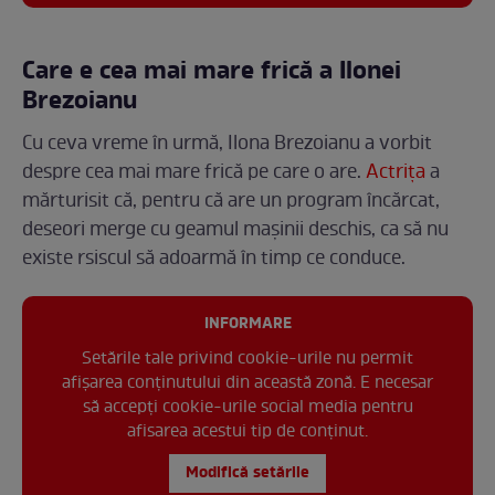
Care e cea mai mare frică a Ilonei
Brezoianu
Cu ceva vreme în urmă, Ilona Brezoianu a vorbit
despre cea mai mare frică pe care o are.
Actrița
a
mărturisit că, pentru că are un program încărcat,
deseori merge cu geamul mașinii deschis, ca să nu
existe rsiscul să adoarmă în timp ce conduce.
INFORMARE
Setările tale privind cookie-urile nu permit
afișarea conținutului din această zonă. E necesar
să accepți cookie-urile social media pentru
afisarea acestui tip de conținut.
Modifică setările