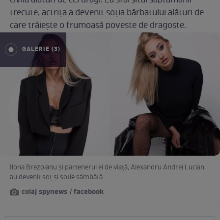
civilă alături de cei dragi. La sfârșitul săptămânii
trecute, actrița a devenit soția bărbatului alături de
care trăiește o frumoasă poveste de dragoste.
GALERIE (3)
Ilona Brezoianu și partenerul ei de viață, Alexandru Andrei Lucian,
au devenit soț și soție sâmbătă
colaj spynews / facebook