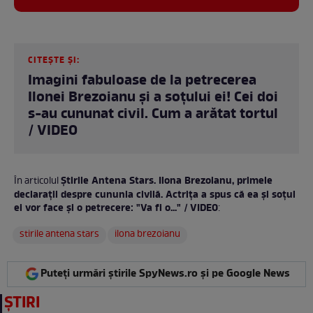
CITEȘTE ȘI:
Imagini fabuloase de la petrecerea
Ilonei Brezoianu și a soțului ei! Cei doi
s-au cununat civil. Cum a arătat tortul
/ VIDEO
Știrile Antena Stars. Ilona Brezoianu, primele
În articolul
declarații despre cununia civilă. Actrița a spus că ea și soțul
ei vor face și o petrecere: "Va fi o..." / VIDEO
:
stirile antena stars
ilona brezoianu
Puteți urmări știrile SpyNews.ro și pe Google News
ȘTIRI