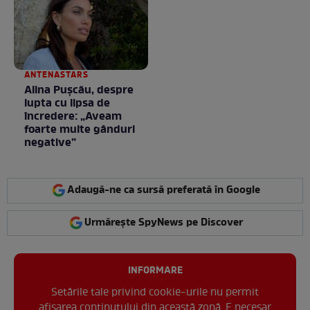
ANTENASTARS
Alina Pușcău, despre
lupta cu lipsa de
încredere: „Aveam
foarte multe gânduri
negative”
Adaugă-ne ca sursă preferată în Google
Urmărește SpyNews pe Discover
INFORMARE
Setările tale privind cookie-urile nu permit
afișarea conținutului din această zonă. E necesar