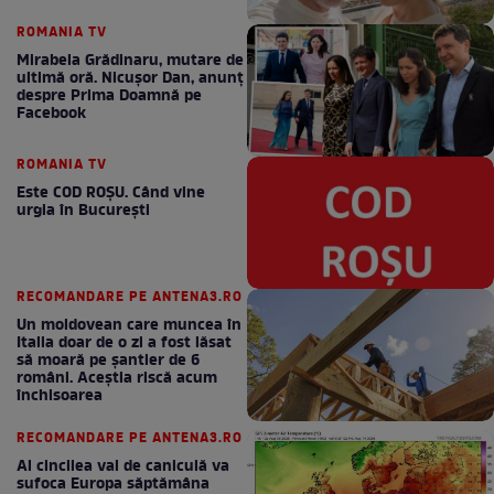
ROMANIA TV
Mirabela Grădinaru, mutare de
ultimă oră. Nicuşor Dan, anunţ
despre Prima Doamnă pe
Facebook
ROMANIA TV
Este COD ROŞU. Când vine
urgia în Bucureşti
RECOMANDARE PE ANTENA3.RO
Un moldovean care muncea în
Italia doar de o zi a fost lăsat
să moară pe şantier de 6
români. Aceștia riscă acum
închisoarea
RECOMANDARE PE ANTENA3.RO
Al cincilea val de caniculă va
sufoca Europa săptămâna