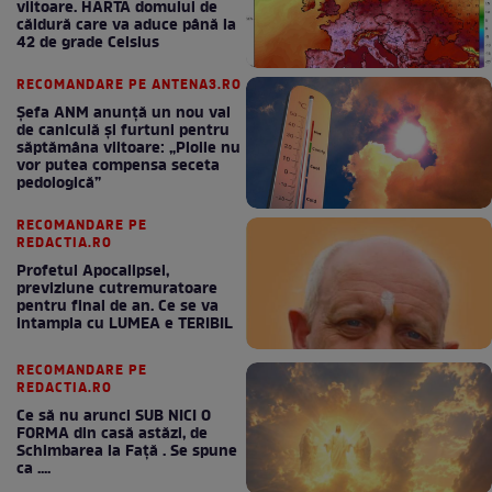
viitoare. HARTA domului de
căldură care va aduce până la
42 de grade Celsius
RECOMANDARE PE ANTENA3.RO
Șefa ANM anunță un nou val
de caniculă și furtuni pentru
săptămâna viitoare: „Ploile nu
vor putea compensa seceta
pedologică”
RECOMANDARE PE
REDACTIA.RO
Profetul Apocalipsei,
previziune cutremuratoare
pentru final de an. Ce se va
intampla cu LUMEA e TERIBIL
RECOMANDARE PE
REDACTIA.RO
Ce să nu arunci SUB NICI O
FORMA din casă astăzi, de
Schimbarea la Față . Se spune
ca ....