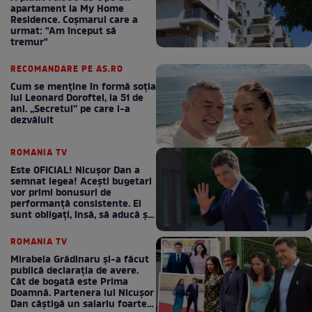
apartament la My Home
Residence. Coşmarul care a
urmat: "Am început să
tremur"
RECOMANDARE PE AS.RO
Cum se menţine în formă soţia
lui Leonard Doroftei, la 51 de
ani. „Secretul” pe care l-a
dezvăluit
ROMANIA TV
Este OFICIAL! Nicușor Dan a
semnat legea! Acești bugetari
vor primi bonusuri de
performanță consistente. Ei
sunt obligați, însă, să aducă și
bani la bugetul de stat
ROMANIA TV
Mirabela Grădinaru și-a făcut
publică declarația de avere.
Cât de bogată este Prima
Doamnă. Partenera lui Nicușor
Dan câștigă un salariu foarte