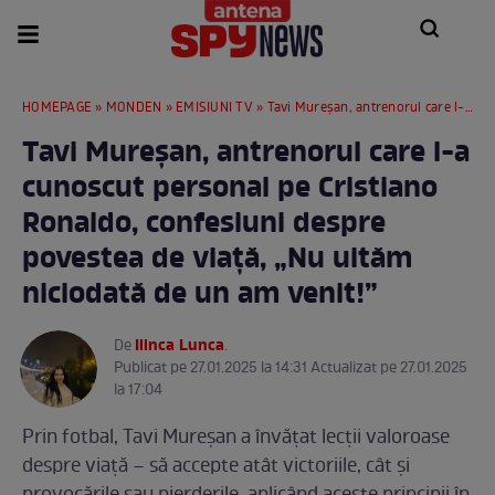
HOMEPAGE
»
MONDEN
»
EMISIUNI TV
» Tavi Mureşan, antrenorul care l-a cunoscut personal pe Cristiano Ronaldo, confesiuni despre povestea de viaţă, „Nu uităm niciodată de un am venit!”
Tavi Mureşan, antrenorul care l-a
cunoscut personal pe Cristiano
Ronaldo, confesiuni despre
povestea de viaţă, „Nu uităm
niciodată de un am venit!”
Ilinca Lunca
De
.
Publicat pe 27.01.2025 la 14:31 Actualizat pe 27.01.2025
la 17:04
Prin fotbal, Tavi Mureşan a învățat lecții valoroase
despre viață – să accepte atât victoriile, cât și