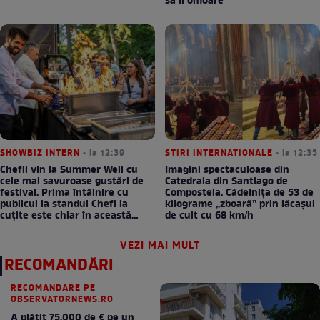
să îl omoare”
SHOWBIZ INTERN
• la 12:39
STIRI INTERNATIONALE
• la 12:35
Chefii vin la Summer Well cu
Imagini spectaculoase din
cele mai savuroase gustări de
Catedrala din Santiago de
festival. Prima întâlnire cu
Compostela. Cădelnița de 53 de
publicul la standul Chefi la
kilograme „zboară” prin lăcașul
cuțite este chiar în această
de cult cu 68 km/h
seară!
VEZI MAI MULT
RECOMANDĂRI
RECOMANDARE PE
OBSERVATORNEWS.RO
A plătit 75.000 de € pe un