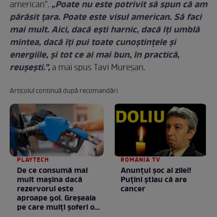
„Poate nu este potrivit să spun că am
american”.
părăsit ţara. Poate este visul american. Să faci
mai mult. Aici, dacă eşti harnic, dacă îţi umblă
mintea, dacă îţi pui toate cunoştinţele şi
energiile, şi tot ce ai mai bun, în practică,
reuşeşti.”,
a mai spus Tavi Mureşan.
Articolul continuă după recomandări
PLAYTECH
ROMANIA TV
De ce consumă mai
Anunţul şoc al zilei!
mult mașina dacă
Puţini ştiau că are
rezervorul este
cancer
aproape gol. Greșeala
pe care mulți șoferi o
fac fără să știe