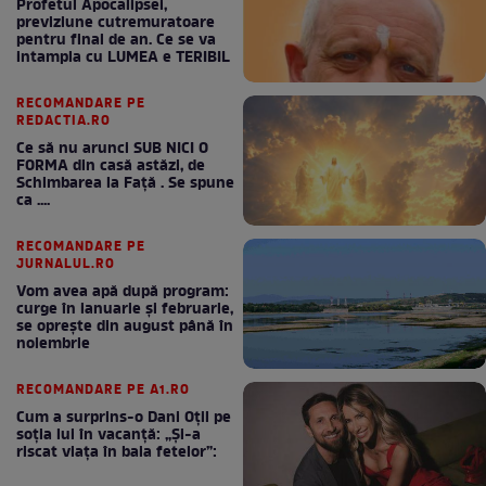
Profetul Apocalipsei,
previziune cutremuratoare
pentru final de an. Ce se va
intampla cu LUMEA e TERIBIL
RECOMANDARE PE
REDACTIA.RO
Ce să nu arunci SUB NICI O
FORMA din casă astăzi, de
Schimbarea la Față . Se spune
ca ....
RECOMANDARE PE
JURNALUL.RO
Vom avea apă după program:
curge în ianuarie și februarie,
se oprește din august până în
noiembrie
RECOMANDARE PE A1.RO
Cum a surprins-o Dani Oțil pe
soția lui în vacanță: „Și-a
riscat viața în baia fetelor”: