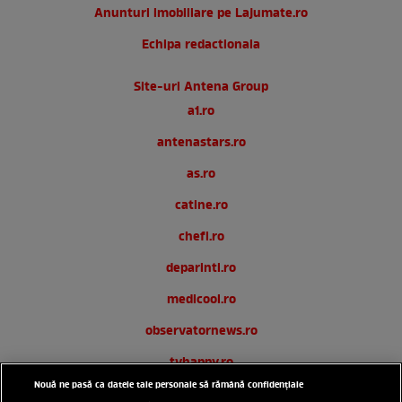
Anunturi imobiliare pe Lajumate.ro
Echipa redactionala
Site-uri Antena Group
a1.ro
antenastars.ro
as.ro
catine.ro
chefi.ro
deparinti.ro
medicool.ro
observatornews.ro
tvhappy.ro
Nouă ne pasă ca datele tale personale să rămână confidențiale
useit.ro