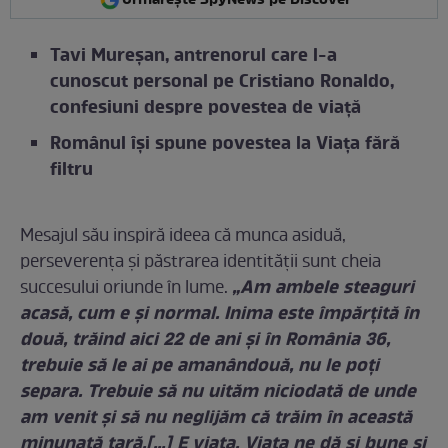
Tavi Mureşan, antrenorul care l-a
cunoscut personal pe Cristiano Ronaldo,
confesiuni despre povestea de viaţă
Românul își spune povestea la Viața fără
filtru
Mesajul său inspiră ideea că munca asiduă,
perseverența și păstrarea identității sunt cheia
„Am ambele steaguri
succesului oriunde în lume.
acasă, cum e și normal. Inima este împărțită în
două, trăind aici 22 de ani și în România 36,
trebuie să le ai pe amanândouă, nu le poți
separa. Trebuie să nu uităm niciodată de unde
am venit și să nu neglijăm că trăim în această
minunată țară.[…
]
E viața. Viața ne dă și bune și