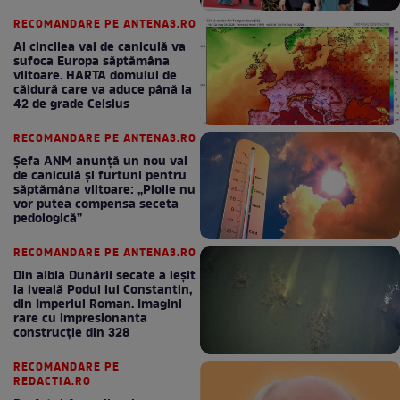
bun în fiecare lună!
RECOMANDARE PE ANTENA3.RO
Al cincilea val de caniculă va
sufoca Europa săptămâna
viitoare. HARTA domului de
căldură care va aduce până la
42 de grade Celsius
RECOMANDARE PE ANTENA3.RO
Șefa ANM anunță un nou val
de caniculă și furtuni pentru
săptămâna viitoare: „Ploile nu
vor putea compensa seceta
pedologică”
RECOMANDARE PE ANTENA3.RO
Din albia Dunării secate a ieșit
la iveală Podul lui Constantin,
din Imperiul Roman. Imagini
rare cu impresionanta
construcție din 328
RECOMANDARE PE
REDACTIA.RO