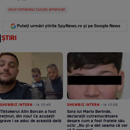
visul romanesc succes american
Puteți urmări știrile SpyNews.ro și pe Google News
ȘTIRI
SHOWBIZ INTERN
• la 13:49
SHOWBIZ INTERN
• la 13:09
Tiktokerul Alin Borcan a fost
Sora lui Mario Berinde,
reținut, din nou! Ce acuzații
declarații cutremurătoare
grave i se aduc de această dată
despre cum a fost fratele său
ucis: „Nu și-a dat seama că vor