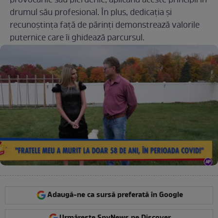
provocările sau pierderile, aplicând aceste principii în
drumul său profesional. În plus, dedicația și
recunoștința față de părinți demonstrează valorile
puternice care îi ghidează parcursul.
Adaugă-ne ca sursă preferată în Google
Urmărește SpyNews pe Discover