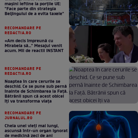
mașini ieftine la porțile UE:
"Face parte din strategia
Beijingului de a evita taxele"
RECOMANDARE PE
REDACTIA.RO
«Am decis împreună cu
Mirabela să..." Mesajul venit
acum. Mii de reactii INSTANT
RECOMANDARE PE
REDACTIA.RO
Noaptea în care cerurile se
deschid. Ce se pune sub pernă
înainte de Schimbarea la Față.
Bătrânii spun că acest obicei
îți va transforma viața
RECOMANDARE PE
JURNALUL.RO
Cheia unei vieți mai lungi,
ascunsă într-un organ ignorat
de medicină zeci de ani