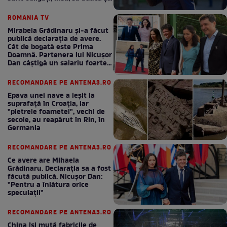
bani la bugetul de stat
ROMANIA TV
Mirabela Grădinaru și-a făcut
publică declarația de avere.
Cât de bogată este Prima
Doamnă. Partenera lui Nicușor
Dan câștigă un salariu foarte
bun în fiecare lună!
RECOMANDARE PE ANTENA3.RO
Epava unei nave a ieșit la
suprafață în Croația, iar
"pietrele foametei", vechi de
secole, au reapărut în Rin, în
Germania
RECOMANDARE PE ANTENA3.RO
Ce avere are Mihaela
Grădinaru. Declarația sa a fost
făcută publică. Nicușor Dan:
"Pentru a înlătura orice
speculații"
RECOMANDARE PE ANTENA3.RO
China își mută fabricile de