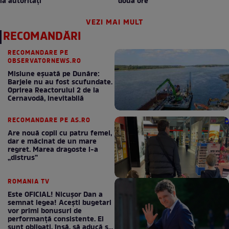
la autorități
două ore”
VEZI MAI MULT
RECOMANDĂRI
RECOMANDARE PE
OBSERVATORNEWS.RO
Misiune eșuată pe Dunăre:
Barjele nu au fost scufundate.
Oprirea Reactorului 2 de la
Cernavodă, inevitabilă
RECOMANDARE PE AS.RO
Are nouă copii cu patru femei,
dar e măcinat de un mare
regret. Marea dragoste l-a
„distrus”
ROMANIA TV
Este OFICIAL! Nicușor Dan a
semnat legea! Acești bugetari
vor primi bonusuri de
performanță consistente. Ei
sunt obligați, însă, să aducă și