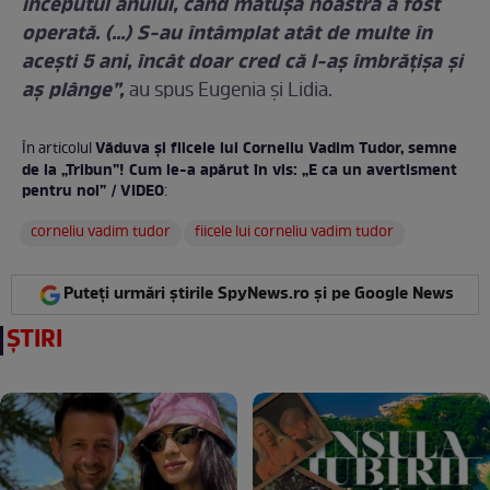
începutul anului, când mătușa noastră a fost
operată. (...) S-au întâmplat atât de multe în
acești 5 ani, încât doar cred că l-aș îmbrățișa și
aș plânge”,
au spus Eugenia și Lidia.
Văduva și fiicele lui Corneliu Vadim Tudor, semne
În articolul
de la „Tribun”! Cum le-a apărut în vis: „E ca un avertisment
pentru noi” / VIDEO
:
corneliu vadim tudor
fiicele lui corneliu vadim tudor
Puteți urmări știrile SpyNews.ro și pe Google News
ȘTIRI