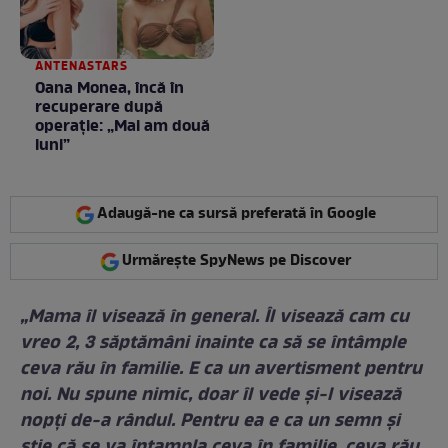
ANTENASTARS
Oana Monea, încă în
recuperare după
operație: „Mai am două
luni”
Adaugă-ne ca sursă preferată în Google
Urmărește SpyNews pe Discover
„Mama îl visează în general. Îl visează cam cu
vreo 2, 3 săptămâni inainte ca să se întâmple
ceva rău în familie. E ca un avertisment pentru
noi. Nu spune nimic, doar îl vede și-l visează
nopți de-a rândul. Pentru ea e ca un semn și
știe că se va întampla ceva în familie, ceva rău,