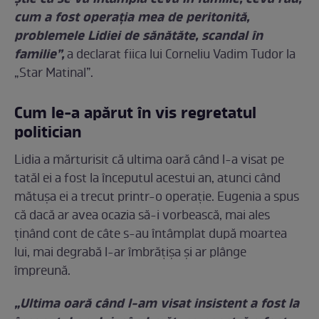
cum a fost operația mea de peritonită,
problemele Lidiei de sănătăte, scandal în
familie”,
a declarat fiica lui Corneliu Vadim Tudor la
„Star Matinal”.
Cum le-a apărut în vis regretatul
politician
Lidia a mărturisit că ultima oară când l-a visat pe
tatăl ei a fost la începutul acestui an, atunci când
mătușa ei a trecut printr-o operație. Eugenia a spus
că dacă ar avea ocazia să-i vorbească, mai ales
ținând cont de câte s-au întâmplat după moartea
lui, mai degrabă l-ar îmbrățișa și ar plânge
împreună.
„Ultima oară când l-am visat insistent a fost la