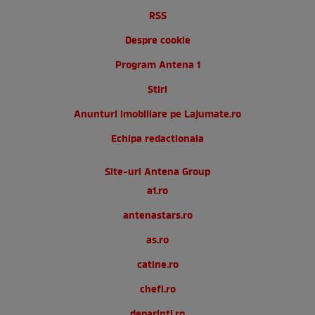
RSS
Despre cookie
Program Antena 1
Stiri
Anunturi imobiliare pe Lajumate.ro
Echipa redactionala
Site-uri Antena Group
a1.ro
antenastars.ro
as.ro
catine.ro
chefi.ro
deparinti.ro