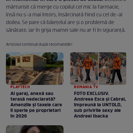
mărturisit că merge cu copilul cel mic la farmacie,
însă nu s-a mai întors, însărcinată fiind cu cel de-al
doilea. Se pare că băiețelul are și o problemă de
sănătate, iar în grija mamei sale nu ar fi în siguranță.
Articolul continuă după recomandări
PLAYTECH
ROMANIA TV
Ai garaj, anexă sau
FOTO EXCLUSIV.
terasă nedeclarată?
Andreea Esca şi Cabral,
Amenzile și taxele care
împreună la UNTOLD,
îi sperie pe proprietari
sub privirile sexy ale
în 2026
Andreei Ibacka