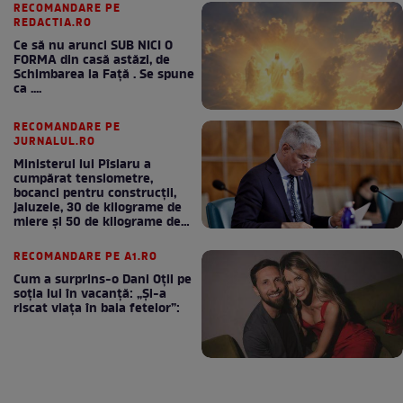
RECOMANDARE PE
REDACTIA.RO
Ce să nu arunci SUB NICI O
FORMA din casă astăzi, de
Schimbarea la Față . Se spune
ca ....
RECOMANDARE PE
JURNALUL.RO
Ministerul lui Pîslaru a
cumpărat tensiometre,
bocanci pentru construcții,
jaluzele, 30 de kilograme de
miere și 50 de kilograme de
cafea
RECOMANDARE PE A1.RO
Cum a surprins-o Dani Oțil pe
soția lui în vacanță: „Și-a
riscat viața în baia fetelor”: