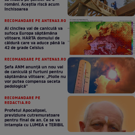
români. Aceștia riscă acum
închisoarea
RECOMANDARE PE ANTENA3.RO
Al cincilea val de caniculă va
sufoca Europa săptămâna
viitoare. HARTA domului de
căldură care va aduce până la
42 de grade Celsius
RECOMANDARE PE ANTENA3.RO
Șefa ANM anunță un nou val
de caniculă și furtuni pentru
săptămâna viitoare: „Ploile nu
vor putea compensa seceta
pedologică”
RECOMANDARE PE
REDACTIA.RO
Profetul Apocalipsei,
previziune cutremuratoare
pentru final de an. Ce se va
intampla cu LUMEA e TERIBIL