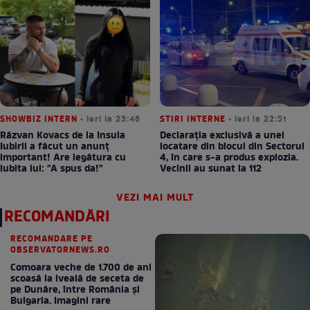
SHOWBIZ INTERN
• ieri la 23:46
STIRI INTERNE
• ieri la 22:51
Răzvan Kovacs de la Insula
Declarația exclusivă a unei
Iubirii a făcut un anunț
locatare din blocul din Sectorul
important! Are legătura cu
4, în care s-a produs explozia.
iubita lui: "A spus da!"
Vecinii au sunat la 112
VEZI MAI MULT
RECOMANDĂRI
RECOMANDARE PE
OBSERVATORNEWS.RO
Comoara veche de 1.700 de ani
scoasă la iveală de seceta de
pe Dunăre, între România şi
Bulgaria. Imagini rare