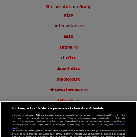
Site-uri Antena Group
a1.ro
antenastars.ro
as.ro
catine.ro
chefi.ro
deparinti.ro
medicool.ro
observatornews.ro
tvhappy.ro
Nouă ne pasă ca datele tale personale să rămână confidențiale
useit.ro
589
Noi și partenerii noștri
stocăm și/sau accesăm informații pe dispozitivul dvs., precum identificatorii cookie
unici pentru prelucrarea datelor cu caracter personal. Puteți accepta sau gestiona preferințele dvs. făcând clic
zutv.ro
mai jos, respectiv vă puteți opune utilizării unui interes legitim în orice moment pe pagina cu politica de
Mai multe
confidențialitate. Aceste alegeri vor fi raportate partenerilor noștri și nu vă vor afecta navigarea.
detalii
Noi si partenerii nostri (retelele de socializare si agentiile de publicitate partenere, precum si furnizorii nostri de
Trends AntenaPLAY
servicii de date analitice) prelucram date pentru a permite website-ului sa functioneze, pentru a personaliza