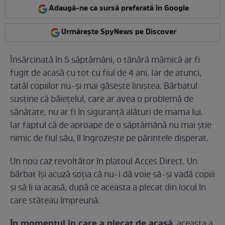
Adaugă-ne ca sursă preferată în Google
Urmărește SpyNews pe Discover
Însărcinată în 5 săptămâni, o tânără mămică ar fi
fugit de acasă cu tot cu fiul de 4 ani. Iar de atunci,
tatăl copiilor nu-şi mai găseşte liniştea. Bărbatul
susţine că băieţelul, care ar avea o problemă de
sănătate, nu ar fi în siguranţă alături de mama lui.
Iar faptul că de aproape de o săptămână nu mai ştie
nimic de fiul său, îl îngrozeşte pe părintele disperat.
Un nou caz revoltător în platoul Acces Direct. Un
bărbat își acuză soția că nu-i dă voie să-și vadă copiii
și să îi ia acasă, după ce aceasta a plecat din locul în
care stăteau împreună.
În momentul în care a plecat de acasă
, aceasta a