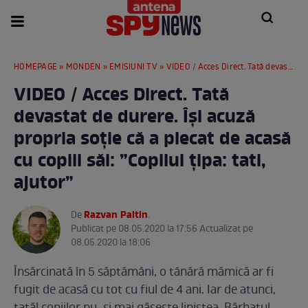
HOMEPAGE
»
MONDEN
»
EMISIUNI TV
» VIDEO / Acces Direct. Tată devastat de durere. Își acuză propria soție că a plecat de acasă cu copiii săi: ”Copilul țipa: tati, ajutor”
VIDEO / Acces Direct. Tată
devastat de durere. Își acuză
propria soție că a plecat de acasă
cu copiii săi: ”Copilul țipa: tati,
ajutor”
Razvan Paltin
De
.
Publicat pe 08.05.2020 la 17:56 Actualizat pe
08.05.2020 la 18:06
Însărcinată în 5 săptămâni, o tânără mămică ar fi
fugit de acasă cu tot cu fiul de 4 ani. Iar de atunci,