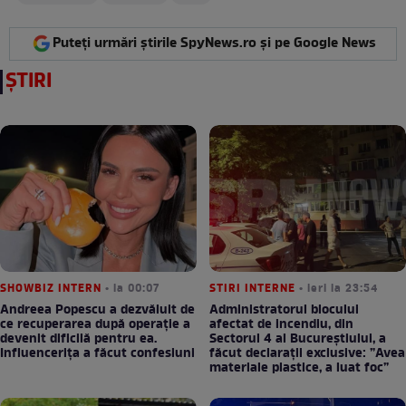
Puteți urmări știrile SpyNews.ro și pe Google News
ȘTIRI
SHOWBIZ INTERN
• la 00:07
STIRI INTERNE
• ieri la 23:54
Andreea Popescu a dezvăluit de
Administratorul blocului
ce recuperarea după operație a
afectat de incendiu, din
devenit dificilă pentru ea.
Sectorul 4 al Bucureștiului, a
Influencerița a făcut confesiuni
făcut declarații exclusive: ”Avea
materiale plastice, a luat foc”