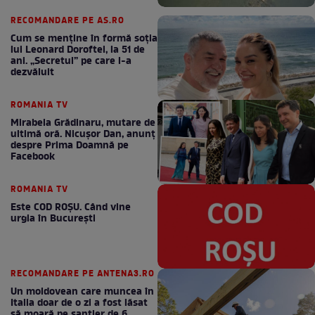
RECOMANDARE PE AS.RO
Cum se menţine în formă soţia
lui Leonard Doroftei, la 51 de
ani. „Secretul” pe care l-a
dezvăluit
ROMANIA TV
Mirabela Grădinaru, mutare de
ultimă oră. Nicuşor Dan, anunţ
despre Prima Doamnă pe
Facebook
ROMANIA TV
Este COD ROŞU. Când vine
urgia în Bucureşti
RECOMANDARE PE ANTENA3.RO
Un moldovean care muncea în
Italia doar de o zi a fost lăsat
să moară pe şantier de 6