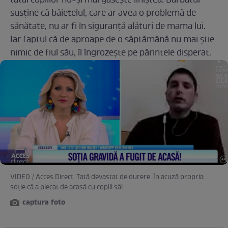
tatăl copiilor nu-şi mai găseşte liniştea. Bărbatul
susţine că băieţelul, care ar avea o problemă de
sănătate, nu ar fi în siguranţă alături de mama lui.
Iar faptul că de aproape de o săptămână nu mai ştie
nimic de fiul său, îl îngrozeşte pe părintele disperat.
VIDEO / Acces Direct. Tată devastat de durere. În acuză propria
soție că a plecat de acasă cu copiii săi
captura foto