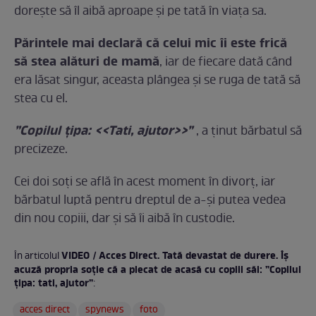
dorește să îl aibă aproape și pe tată în viața sa.
Părintele mai declară că celui mic îi este frică
să stea alături de mamă
, iar de fiecare dată când
era lăsat singur, aceasta plângea și se ruga de tată să
stea cu el.
”Copilul țipa: <<Tati, ajutor>>”
, a ținut bărbatul să
precizeze.
Cei doi soți se află în acest moment în divorț, iar
bărbatul luptă pentru dreptul de a-și putea vedea
din nou copiii, dar și să îi aibă în custodie.
VIDEO / Acces Direct. Tată devastat de durere. Îș
În articolul
acuză propria soție că a plecat de acasă cu copiii săi: ”Copilul
țipa: tati, ajutor”
:
acces direct
spynews
foto