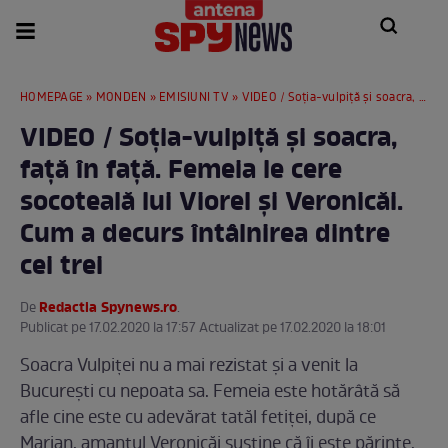
HOMEPAGE
»
MONDEN
»
EMISIUNI TV
» VIDEO / Soţia-vulpiţă şi soacra, faţă în faţă. Femeia le cere socoteală lui Viorel şi Veronicăi. Cum a decurs întâlnirea dintre cei trei
VIDEO / Soţia-vulpiţă şi soacra,
faţă în faţă. Femeia le cere
socoteală lui Viorel şi Veronicăi.
Cum a decurs întâlnirea dintre
cei trei
Redactia Spynews.ro
De
.
Publicat pe 17.02.2020 la 17:57 Actualizat pe 17.02.2020 la 18:01
Soacra Vulpiţei nu a mai rezistat şi a venit la
Bucureşti cu nepoata sa. Femeia este hotărâtă să
afle cine este cu adevărat tatăl fetiţei, după ce
Marian, amantul Veronicăi susţine că îi este părinte.