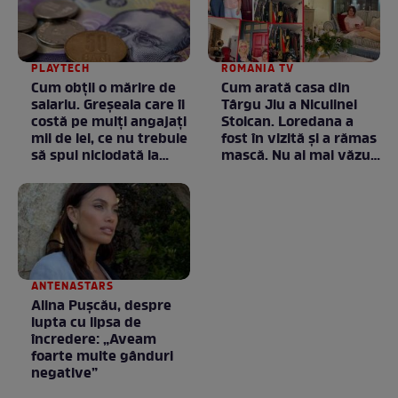
PLAYTECH
ROMANIA TV
Cum obții o mărire de
Cum arată casa din
salariu. Greșeala care îi
Târgu Jiu a Niculinei
costă pe mulți angajați
Stoican. Loredana a
mii de lei, ce nu trebuie
fost în vizită și a rămas
să spui niciodată la
mască. Nu ai mai văzut
negociere
la nimeni așa ceva:
Fără cuvinte / VIDEO
ANTENASTARS
Alina Pușcău, despre
lupta cu lipsa de
încredere: „Aveam
foarte multe gânduri
negative”