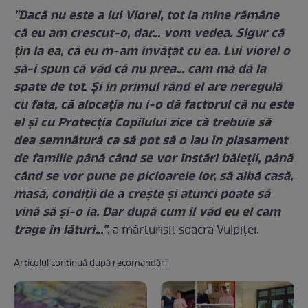
"Dacă nu este a lui Viorel, tot la mine rămâne
că eu am crescut-o, dar... vom vedea. Sigur că
ţin la ea, că eu m-am învăţat cu ea. Lui viorel o
să-i spun că văd că nu prea... cam mă dă la
spate de tot. Şi în primul rând el are neregulă
cu fata, că alocaţia nu i-o dă factorul că nu este
el şi cu Protecţia Copilului zice că trebuie să
dea semnătură ca să pot să o iau în plasament
de familie până când se vor înstări băieţii, până
când se vor pune pe picioarele lor, să aibă casă,
masă, condiţii de a creşte şi atunci poate să
vină să şi-o ia. Dar după cum îl văd eu el cam
trage în lături..."
, a mărturisit soacra Vulpiţei.
Articolul continuă după recomandări