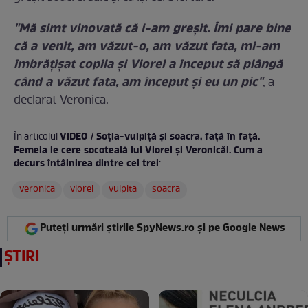
"Mă simt vinovată că i-am greşit. Îmi pare bine
că a venit, am văzut-o, am văzut fata, mi-am
îmbrăţişat copila şi Viorel a început să plângă
când a văzut fata, am început şi eu un pic"
, a
declarat Veronica.
VIDEO / Soţia-vulpiţă şi soacra, faţă în faţă.
În articolul
Femeia le cere socoteală lui Viorel şi Veronicăi. Cum a
decurs întâlnirea dintre cei trei
:
veronica
viorel
vulpita
soacra
Puteți urmări știrile SpyNews.ro și pe Google News
ȘTIRI