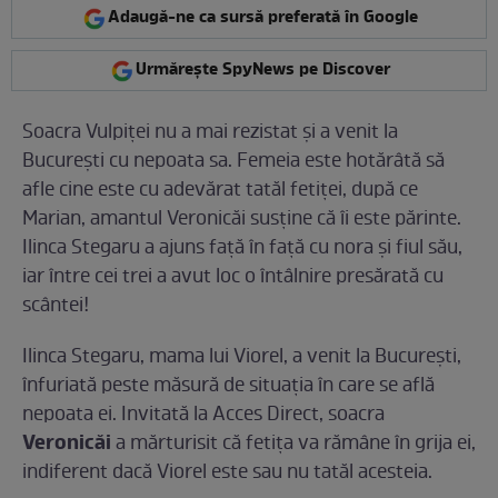
Adaugă-ne ca sursă preferată în Google
Urmărește SpyNews pe Discover
Soacra Vulpiţei nu a mai rezistat şi a venit la
Bucureşti cu nepoata sa. Femeia este hotărâtă să
afle cine este cu adevărat tatăl fetiţei, după ce
Marian, amantul Veronicăi susţine că îi este părinte.
Ilinca Stegaru a ajuns faţă în faţă cu nora şi fiul său,
iar între cei trei a avut loc o întâlnire presărată cu
scântei!
Ilinca Stegaru, mama lui Viorel, a venit la Bucureşti,
înfuriată peste măsură de situaţia în care se află
nepoata ei. Invitată la Acces Direct, soacra
Veronicăi
a mărturisit că fetiţa va rămâne în grija ei,
indiferent dacă Viorel este sau nu tatăl acesteia.