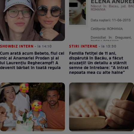
SHOWBIZ INTERN
• la 14:10
STIRI INTERNE
• la 13:30
Cum arată acum Bebeto, fiul cel
Familia fetiței de 11 ani,
mic al Anamariei Prodan și al
dispărută în Bacău, a făcut
lui Laurențiu Reghecampf! A
acuzații! Un detaliu a stârnit
devenit bărbat în toată regula
semne de întrebare: ”A intrat
nepoata mea cu alte haine”