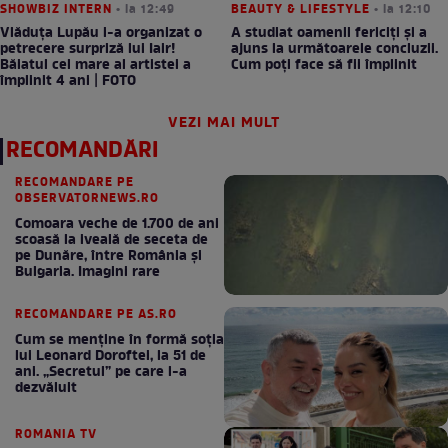
SHOWBIZ INTERN
• la 12:49
BEAUTY & LIFESTYLE
• la 12:10
Vlăduța Lupău i-a organizat o
A studiat oamenii fericiți și a
petrecere surpriză lui Iair!
ajuns la următoarele concluzii.
Băiatul cel mare al artistei a
Cum poți face să fii împlinit
împlinit 4 ani | FOTO
VEZI MAI MULT
RECOMANDĂRI
RECOMANDARE PE
OBSERVATORNEWS.RO
Comoara veche de 1.700 de ani
scoasă la iveală de seceta de
pe Dunăre, între România şi
Bulgaria. Imagini rare
RECOMANDARE PE AS.RO
Cum se menţine în formă soţia
lui Leonard Doroftei, la 51 de
ani. „Secretul” pe care l-a
dezvăluit
ROMANIA TV