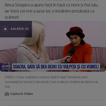
Ilinca Stegaru a ajuns faţă în faţă cu nora şi fiul său,
iar între cei trei a avut loc o întâlnire presărată cu
scântei!
GALERIE (3)
VIDEO / Soţia-vulpiţă şi soacra, faţă în faţă. Femeia le cere
socoteală lui Viorel şi Veronicăi. Cum a decurs întâlnirea dintre cei
trei
Captură Video