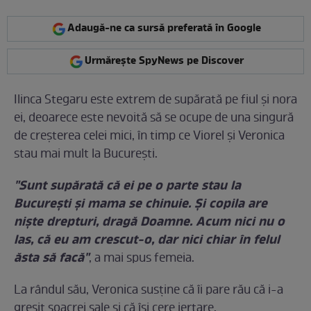
Adaugă-ne ca sursă preferată în Google
Urmărește SpyNews pe Discover
Ilinca Stegaru este extrem de supărată pe fiul şi nora
ei, deoarece este nevoită să se ocupe de una singură
de creşterea celei mici, în timp ce Viorel şi Veronica
stau mai mult la Bucureşti.
"Sunt supărată că ei pe o parte stau la
Bucureşti şi mama se chinuie. Şi copila are
nişte drepturi, dragă Doamne. Acum nici nu o
las, că eu am crescut-o, dar nici chiar în felul
ăsta să facă"
, a mai spus femeia.
La rândul său, Veronica susţine că îi pare rău că i-a
greşit soacrei sale şi că îşi cere iertare.