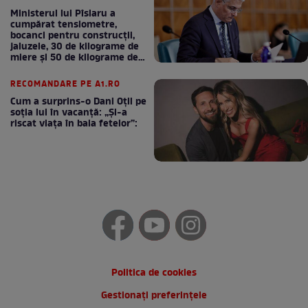
Ministerul lui Pîslaru a
cumpărat tensiometre,
bocanci pentru construcții,
jaluzele, 30 de kilograme de
miere și 50 de kilograme de
cafea
RECOMANDARE PE A1.RO
Cum a surprins-o Dani Oțil pe
soția lui în vacanță: „Și-a
riscat viața în baia fetelor”:
Politica de cookies
Gestionați preferințele