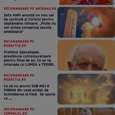
RECOMANDARE PE ANTENA3.RO
Șefa ANM anunță un nou val
de caniculă și furtuni pentru
săptămâna viitoare: „Ploile nu
vor putea compensa seceta
pedologică”
RECOMANDARE PE
REDACTIA.RO
Profetul Apocalipsei,
previziune cutremuratoare
pentru final de an. Ce se va
intampla cu LUMEA e TERIBIL
RECOMANDARE PE
REDACTIA.RO
Ce să nu arunci SUB NICI O
FORMA din casă astăzi, de
Schimbarea la Față . Se spune
ca ....
RECOMANDARE PE
JURNALUL.RO