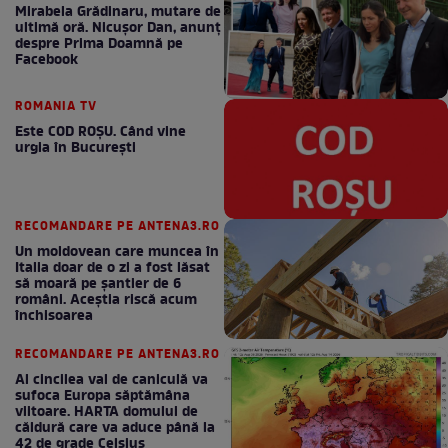
Mirabela Grădinaru, mutare de
ultimă oră. Nicuşor Dan, anunţ
despre Prima Doamnă pe
Facebook
ROMANIA TV
Este COD ROŞU. Când vine
urgia în Bucureşti
RECOMANDARE PE ANTENA3.RO
Un moldovean care muncea în
Italia doar de o zi a fost lăsat
să moară pe şantier de 6
români. Aceștia riscă acum
închisoarea
RECOMANDARE PE ANTENA3.RO
Al cincilea val de caniculă va
sufoca Europa săptămâna
viitoare. HARTA domului de
căldură care va aduce până la
42 de grade Celsius