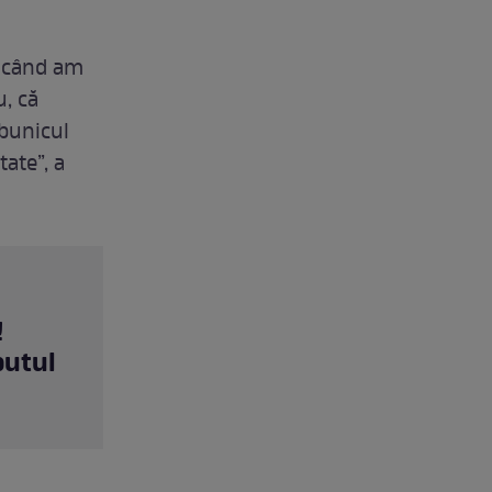
ă când am
, că
 bunicul
ate”, a
!
putul