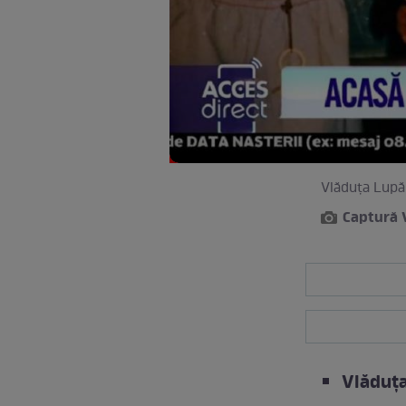
Vlăduța Lupău
Captură 
Vlăduța