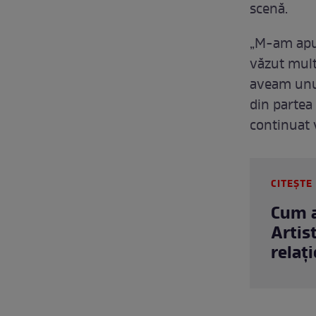
scenă.
„M-am apuc
văzut mult
aveam unul 
din partea
continuat 
CITEȘTE 
Cum a
Artis
relați