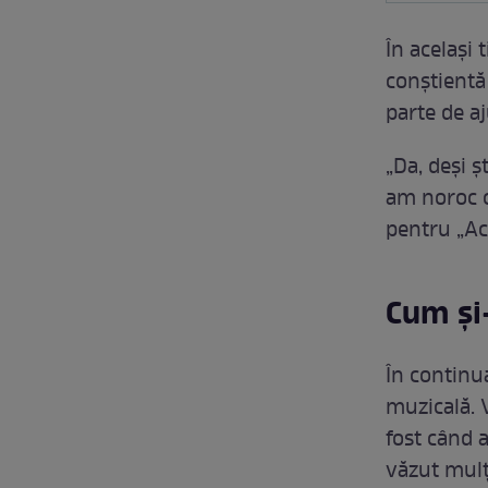
În același
conștientă
parte de aj
„Da, deși ș
am noroc că
pentru „Ac
Cum și
În continu
muzicală. 
fost când 
văzut mulț