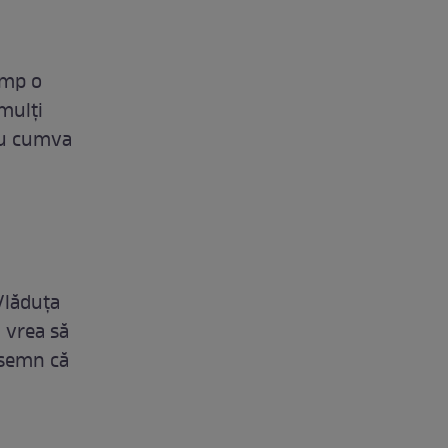
imp o
mulți
 nu cumva
 Vlăduța
 vrea să
 semn că