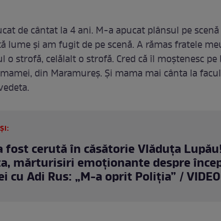
at de cântat la 4 ani. M-a apucat plânsul pe scen
ă lume și am fugit de pe scenă. A rămas fratele meu
o strofă, celălalt o strofă. Cred că îl moștenesc pe
 mamei, din Maramureș. Și mama mai cânta la facult
vedeta.
ȘI:
 fost cerută în căsătorie Vlăduța Lupău
ta, mărturisiri emoționante despre înce
ei cu Adi Rus: „M-a oprit Poliția” / VIDEO