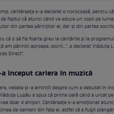
 timp, cântăreața s-a declarat o norocoasă, pentru că
 de faptul că atunci când va aduce un copil pe lume
utor din partea părinților ei, dar și din partea socrilo
tiu că o să fie foarte greu la cântările și la program
 am părinții aproape, socrii...”, a declarat Vlăduța
ces Direct”.
-a început cariera în muzică
are, vedeta și-a amintit despre cum a debutat în in
Vlăduța Lupău a spus că prima oară când a urcat pe
avea doar 4 anișori. Cântăreața s-a emoționat atunc
imea de oameni din fața ei, astfel că a fugit plângâ