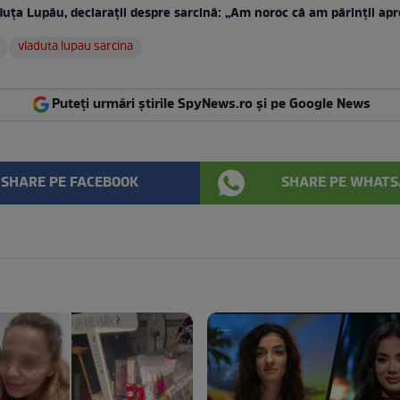
duța Lupău, declarații despre sarcină: „Am noroc că am părinții ap
vladuta lupau sarcina
Puteți urmări știrile SpyNews.ro și pe Google News
SHARE PE FACEBOOK
SHARE PE WHATS