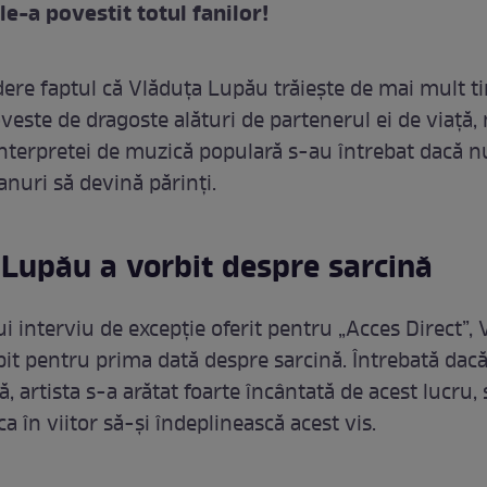
le-a povestit totul fanilor!
ere faptul că Vlăduța Lupău trăiește de mai mult t
este de dragoste alături de partenerul ei de viață, 
 interpretei de muzică populară s-au întrebat dacă
anuri să devină părinți.
Lupău a vorbit despre sarcină
i interviu de excepție oferit pentru „Acces Direct”,
it pentru prima dată despre sarcină. Întrebată dacă
 artista s-a arătat foarte încântată de acest lucru,
a în viitor să-și îndeplinească acest vis.