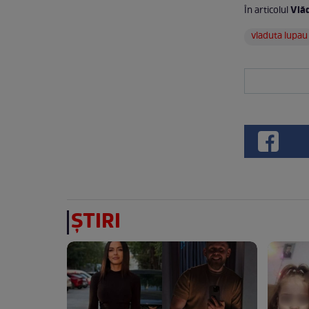
Vlă
În articolul
vladuta lupau
ȘTIRI