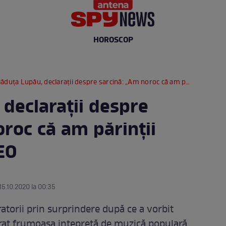
HOROSCOP
ăduța Lupău, declarații despre sarcină: „Am noroc că am părinții aproape” / VIDEO
declarații despre
roc că am părinții
EO
 15.10.2020 la 00:35
atorii prin surprindere după ce a vorbit
larat frumoasa intepretă de muzică populară