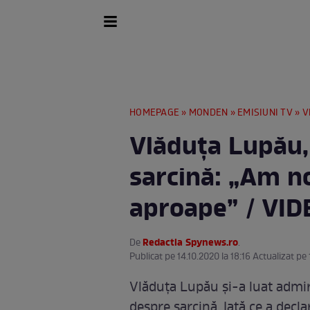
HOMEPAGE
»
MONDEN
»
EMISIUNI TV
» Vl
Vlăduța Lupău, 
sarcină: „Am no
aproape” / VID
Redactia Spynews.ro
De
.
Publicat pe 14.10.2020 la 18:16 Actualizat pe
Vlăduța Lupău și-a luat admir
despre sarcină. Iată ce a dec