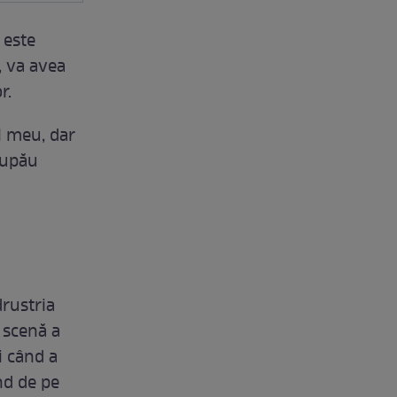
 este
, va avea
r.
ul meu, dar
 Lupău
drustria
 scenă a
i când a
nd de pe