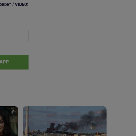
roape” / VIDEO
:
APP