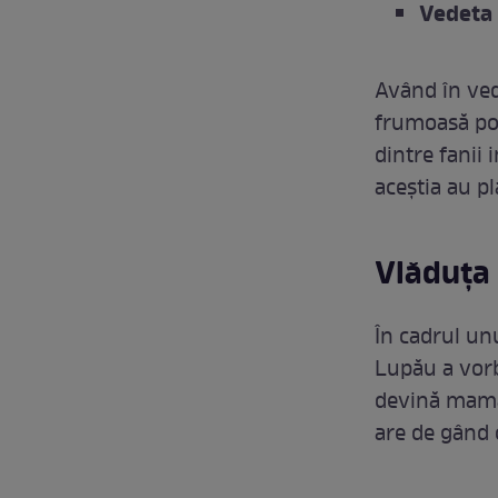
Vedeta 
Având în ved
frumoasă pov
dintre fanii
aceștia au pl
Vlăduța 
În cadrul unu
Lupău a vorb
devină mamă,
are de gând c