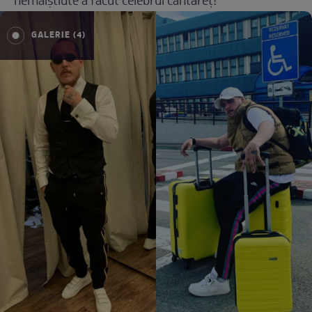
nemaiștiute a făcut celebrul cântăreț!
GALERIE (4)