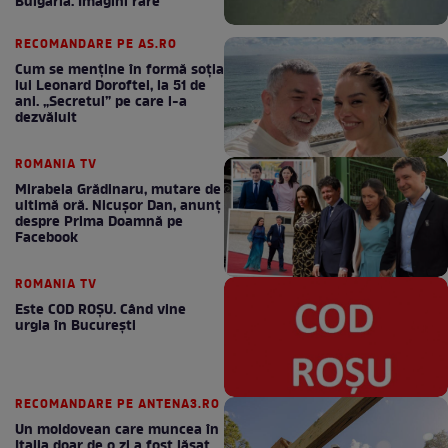
Bulgaria. Imagini rare
RECOMANDARE PE AS.RO
Cum se menţine în formă soţia
lui Leonard Doroftei, la 51 de
ani. „Secretul” pe care l-a
dezvăluit
ROMANIA TV
Mirabela Grădinaru, mutare de
ultimă oră. Nicuşor Dan, anunţ
despre Prima Doamnă pe
Facebook
ROMANIA TV
Este COD ROŞU. Când vine
urgia în Bucureşti
RECOMANDARE PE ANTENA3.RO
Un moldovean care muncea în
Italia doar de o zi a fost lăsat