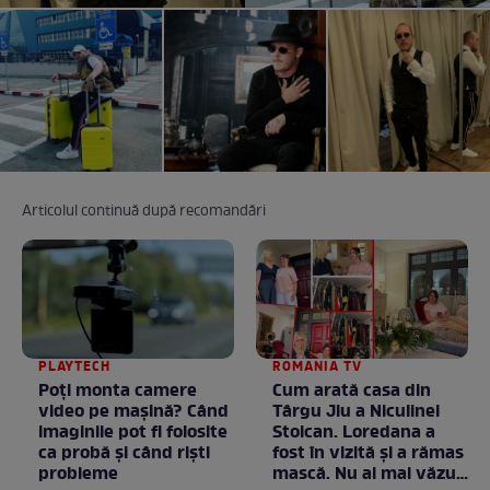
Articolul continuă după recomandări
PLAYTECH
ROMANIA TV
Poți monta camere
Cum arată casa din
video pe mașină? Când
Târgu Jiu a Niculinei
imaginile pot fi folosite
Stoican. Loredana a
ca probă și când riști
fost în vizită și a rămas
probleme
mască. Nu ai mai văzut