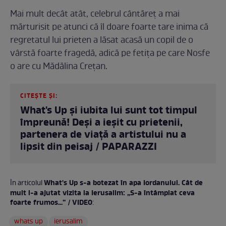
Mai mult decât atât, celebrul cântăreț a mai
mărturisit pe atunci că îl doare foarte tare inima că
regretatul lui prieten a lăsat acasă un copil de o
vârstă foarte fragedă, adică pe fetița pe care Nosfe
o are cu Mădălina Crețan.
CITEȘTE ȘI:
What's Up și iubita lui sunt tot timpul
împreună! Deși a ieșit cu prietenii,
partenera de viață a artistului nu a
lipsit din peisaj / PAPARAZZI
What's Up s-a botezat în apa Iordanului. Cât de
În articolul
mult l-a ajutat vizita la Ierusalim: „S-a întâmplat ceva
foarte frumos...” / VIDEO
:
whats up
ierusalim