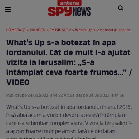
HOMEPAGE
»
MONDEN
»
EMISIUNI TV
» What's Up s-a botezat în apa Iordanului. Cât de mult l-a ajutat vizita la Ierusalim: „S-a întâmplat ceva foarte frumos...” / VIDEO
What's Up s-a botezat în apa
Iordanului. Cât de mult l-a ajutat
vizita la Ierusalim: „S-a
întâmplat ceva foarte frumos...” /
VIDEO
Publicat pe 24.05.2023 la 14:22 Actualizat pe 24.05.2023 la 14:56
What's Up s-a botezat în apa Iordanului în anul 2015,
însă abia acum a vorbit despre această întâmplare
care i-a schimbat complet viața. Vizita la Ierusalim l-
a ajutat foarte mult pe artist. Iată ce declarații