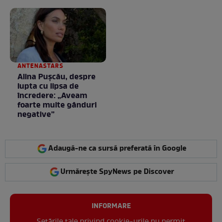
la nimeni așa ceva:
Fără cuvinte / VIDEO
ANTENASTARS
Alina Pușcău, despre
lupta cu lipsa de
încredere: „Aveam
foarte multe gânduri
negative”
Adaugă-ne ca sursă preferată în Google
Urmărește SpyNews pe Discover
INFORMARE