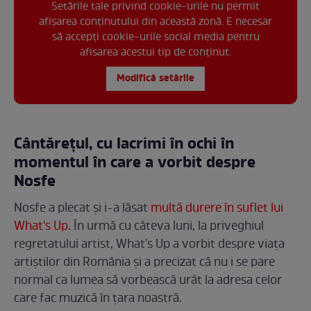
Setările tale privind cookie-urile nu permit
afișarea conținutului din această zonă. E necesar
să accepți cookie-urile social media pentru
afisarea acestui tip de conținut.
Modifică setările
Cântărețul, cu lacrimi în ochi în
momentul în care a vorbit despre
Nosfe
Nosfe a plecat și i-a lăsat
multă durere în suflet lui
What's Up
. În urmă cu câteva luni, la priveghiul
regretatului artist, What's Up a vorbit despre viața
artiștilor din România și a precizat că nu i se pare
normal ca lumea să vorbească urât la adresa celor
care fac muzică în țara noastră.