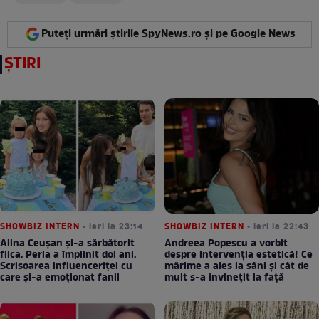
Puteți urmări știrile SpyNews.ro și pe Google News
ȘTIRI
SHOWBIZ INTERN
• ieri la 23:14
SHOWBIZ INTERN
• ieri la 22:43
Alina Ceușan și-a sărbătorit
Andreea Popescu a vorbit
fiica. Perla a împlinit doi ani.
despre intervenția estetică! Ce
Scrisoarea influenceriței cu
mărime a ales la sâni și cât de
care și-a emoționat fanii
mult s-a învinețit la față