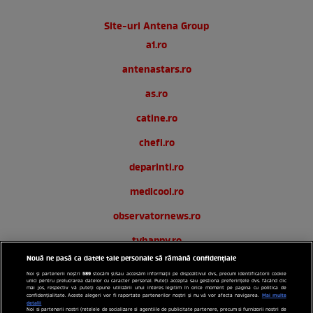
Site-uri Antena Group
a1.ro
antenastars.ro
as.ro
catine.ro
chefi.ro
deparinti.ro
medicool.ro
observatornews.ro
tvhappy.ro
Nouă ne pasă ca datele tale personale să rămână confidențiale
useit.ro
589
Noi și partenerii noștri
stocăm și/sau accesăm informații pe dispozitivul dvs., precum identificatorii cookie
unici pentru prelucrarea datelor cu caracter personal. Puteți accepta sau gestiona preferințele dvs. făcând clic
zutv.ro
mai jos, respectiv vă puteți opune utilizării unui interes legitim în orice moment pe pagina cu politica de
Mai multe
confidențialitate. Aceste alegeri vor fi raportate partenerilor noștri și nu vă vor afecta navigarea.
detalii
Noi si partenerii nostri (retelele de socializare si agentiile de publicitate partenere, precum si furnizorii nostri de