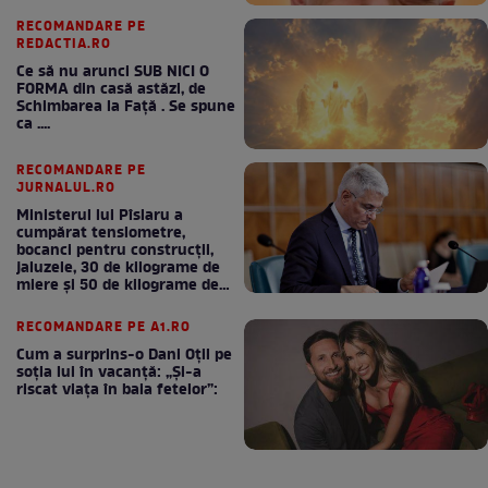
RECOMANDARE PE
REDACTIA.RO
Ce să nu arunci SUB NICI O
FORMA din casă astăzi, de
Schimbarea la Față . Se spune
ca ....
RECOMANDARE PE
JURNALUL.RO
Ministerul lui Pîslaru a
cumpărat tensiometre,
bocanci pentru construcții,
jaluzele, 30 de kilograme de
miere și 50 de kilograme de
cafea
RECOMANDARE PE A1.RO
Cum a surprins-o Dani Oțil pe
soția lui în vacanță: „Și-a
riscat viața în baia fetelor”: