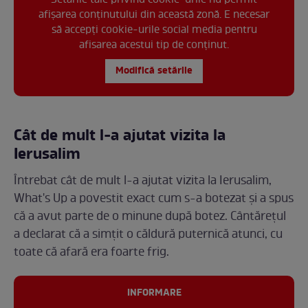
Setările tale privind cookie-urile nu permit
afișarea conținutului din această zonă. E necesar
să accepți cookie-urile social media pentru
afisarea acestui tip de conținut.
Modifică setările
Cât de mult l-a ajutat vizita la
Ierusalim
Întrebat cât de mult l-a ajutat vizita la Ierusalim,
What's Up a povestit exact cum s-a botezat și a spus
că a avut parte de o minune după botez. Cântărețul
a declarat că a simțit o căldură puternică atunci, cu
toate că afară era foarte frig.
INFORMARE