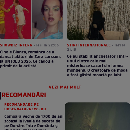
SHOWBIZ INTERN
• ieri la 22:06
STIRI INTERNATIONALE
• ieri la
21:19
Cine e Bianca, românca ce a
Ce au stabilit anchetatorii într-
dansat alături de Zara Larsson,
unul dintre cele mai
la UNTOLD 2026. Ce cadou a
misterioase cazuri din lumea
primit de la artistă
mondenă. O creatoare de modă
a fost găsită moartă pe iaht
VEZI MAI MULT
RECOMANDĂRI
RECOMANDARE PE
OBSERVATORNEWS.RO
Comoara veche de 1.700 de ani
scoasă la iveală de seceta de
pe Dunăre, între România şi