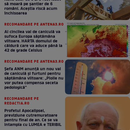
să moară pe şantier de 6
români. Aceștia riscă acum
închisoarea
RECOMANDARE PE ANTENA3.RO
Al cincilea val de caniculă va
sufoca Europa săptămâna
viitoare. HARTA domului de
căldură care va aduce până la
42 de grade Celsius
RECOMANDARE PE ANTENA3.RO
Șefa ANM anunță un nou val
de caniculă și furtuni pentru
săptămâna viitoare: „Ploile nu
vor putea compensa seceta
pedologică”
RECOMANDARE PE
REDACTIA.RO
Profetul Apocalipsei,
previziune cutremuratoare
pentru final de an. Ce se va
intampla cu LUMEA e TERIBIL