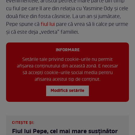
evenimentele, artistul petrece mare parte din timp
cu fiul pe care îl are din relația cu Yasmine Ody și cele
două fiice din fosta căsnicie. La un an și jumătate,
Pepe spune că
fiul lui
pare că vrea să îi calce pe urme
și că este deja „vedeta” familiei.
INFORMARE
Setările tale privind cookie-urile nu permit
afișarea conținutului din această zonă. E necesar
să accepți cookie-urile social media pentru
afisarea acestui tip de conținut.
Modifică setările
CITEȘTE ȘI:
Fiul lui Pepe, cel mai mare susținător