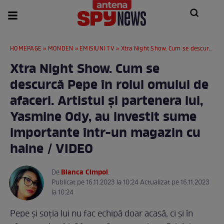
HOMEPAGE
»
MONDEN
»
EMISIUNI TV
» Xtra Night Show. Cum se descurcă Pepe în rolul omului de afaceri. Artistul și partenera lui, Yasmine Ody, au investit sume importante într-un magazin cu haine / VIDEO
Xtra Night Show. Cum se
descurcă Pepe în rolul omului de
afaceri. Artistul și partenera lui,
Yasmine Ody, au investit sume
importante într-un magazin cu
haine / VIDEO
Bianca Cimpoi
De
.
Publicat pe 16.11.2023 la 10:24 Actualizat pe 16.11.2023
la 10:24
Pepe și soția lui nu fac echipă doar acasă, ci și în