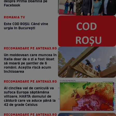
despre Prima Doamnă pe
Facebook
ROMANIA TV
Este COD ROŞU. Când vine
urgia în Bucureşti
RECOMANDARE PE ANTENA3.RO
Un moldovean care muncea în
Italia doar de o zi a fost lăsat
să moară pe şantier de 6
români. Aceștia riscă acum
închisoarea
RECOMANDARE PE ANTENA3.RO
Al cincilea val de caniculă va
sufoca Europa săptămâna
viitoare. HARTA domului de
căldură care va aduce până la
42 de grade Celsius
RECOMANDARE PE ANTENA3.RO