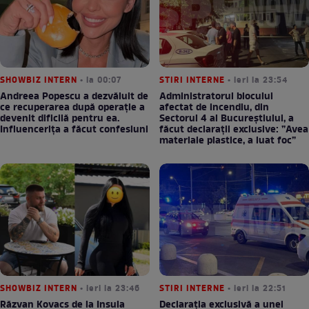
SHOWBIZ INTERN
• la 00:07
STIRI INTERNE
• ieri la 23:54
Andreea Popescu a dezvăluit de
Administratorul blocului
ce recuperarea după operație a
afectat de incendiu, din
devenit dificilă pentru ea.
Sectorul 4 al Bucureștiului, a
Influencerița a făcut confesiuni
făcut declarații exclusive: ”Avea
materiale plastice, a luat foc”
SHOWBIZ INTERN
• ieri la 23:46
STIRI INTERNE
• ieri la 22:51
Răzvan Kovacs de la Insula
Declarația exclusivă a unei