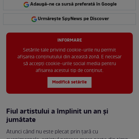
Adaugă-ne ca sursă preferată în Google
Urmărește SpyNews pe Discover
INFORMARE
Setările tale privind cookie-urile nu permit
afișarea conținutului din această zonă. E necesar
să accepți cookie-urile social media pentru
afisarea acestui tip de conținut.
Modifică setările
Fiul artistului a împlinit un an și
jumătate
Atunci când nu este plecat prin țară cu