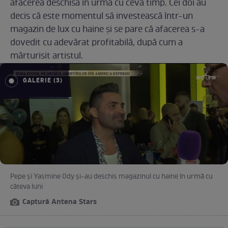
afacerea deschisă în urmă cu ceva timp. Cei doi au
decis că este momentul să investească într-un
magazin de lux cu haine și se pare că afacerea s-a
dovedit cu adevărat profitabilă, după cum a
mărturisit artistul.
GALERIE (3)
Pepe și Yasmine Ody și-au deschis magazinul cu haine în urmă cu
câteva luni
Captură Antena Stars