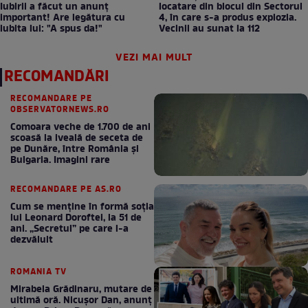
Iubirii a făcut un anunț
locatare din blocul din Sectorul
important! Are legătura cu
4, în care s-a produs explozia.
iubita lui: "A spus da!"
Vecinii au sunat la 112
VEZI MAI MULT
RECOMANDĂRI
RECOMANDARE PE
OBSERVATORNEWS.RO
Comoara veche de 1.700 de ani
scoasă la iveală de seceta de
pe Dunăre, între România şi
Bulgaria. Imagini rare
RECOMANDARE PE AS.RO
Cum se menţine în formă soţia
lui Leonard Doroftei, la 51 de
ani. „Secretul” pe care l-a
dezvăluit
ROMANIA TV
Mirabela Grădinaru, mutare de
ultimă oră. Nicuşor Dan, anunţ