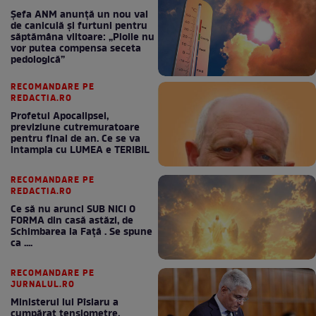
Șefa ANM anunță un nou val
de caniculă și furtuni pentru
săptămâna viitoare: „Ploile nu
vor putea compensa seceta
pedologică”
RECOMANDARE PE
REDACTIA.RO
Profetul Apocalipsei,
previziune cutremuratoare
pentru final de an. Ce se va
intampla cu LUMEA e TERIBIL
RECOMANDARE PE
REDACTIA.RO
Ce să nu arunci SUB NICI O
FORMA din casă astăzi, de
Schimbarea la Față . Se spune
ca ....
RECOMANDARE PE
JURNALUL.RO
Ministerul lui Pîslaru a
cumpărat tensiometre,