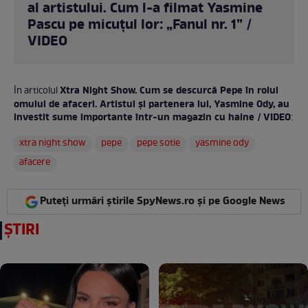
al artistului. Cum l-a filmat Yasmine
Pascu pe micuțul lor: „Fanul nr. 1” /
VIDEO
Xtra Night Show. Cum se descurcă Pepe în rolul
În articolul
omului de afaceri. Artistul și partenera lui, Yasmine Ody, au
investit sume importante într-un magazin cu haine / VIDEO
:
xtra night show
pepe
pepe sotie
yasmine ody
afacere
Puteți urmări știrile SpyNews.ro și pe Google News
ȘTIRI