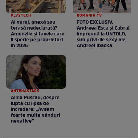
PLAYTECH
ROMANIA TV
Ai garaj, anexă sau
FOTO EXCLUSIV.
terasă nedeclarată?
Andreea Esca şi Cabral,
Amenzile și taxele care
împreună la UNTOLD,
îi sperie pe proprietari
sub privirile sexy ale
în 2026
Andreei Ibacka
ANTENASTARS
Alina Pușcău, despre
lupta cu lipsa de
încredere: „Aveam
foarte multe gânduri
negative”