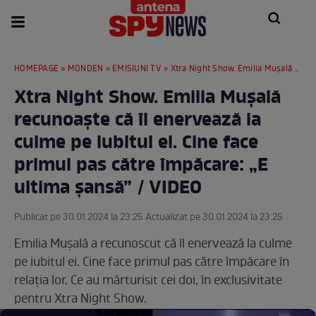
HOMEPAGE
»
MONDEN
»
EMISIUNI TV
» Xtra Night Show. Emilia Mușală recunoaște că îl enervează la culme pe iubitul ei. Cine face primul pas către împăcare: „E ultima șansă” / VIDEO
Xtra Night Show. Emilia Mușală
recunoaște că îl enervează la
culme pe iubitul ei. Cine face
primul pas către împăcare: „E
ultima șansă” / VIDEO
Publicat pe 30.01.2024 la 23:25 Actualizat pe 30.01.2024 la 23:25
Emilia Mușală a recunoscut că îl enervează la culme
pe iubitul ei. Cine face primul pas către împăcare în
relația lor. Ce au mărturisit cei doi, în exclusivitate
pentru Xtra Night Show.