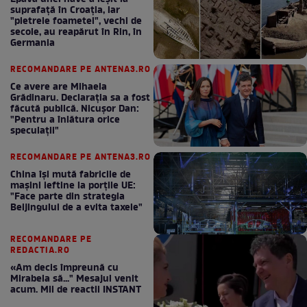
suprafață în Croația, iar
"pietrele foametei", vechi de
secole, au reapărut în Rin, în
Germania
RECOMANDARE PE ANTENA3.RO
Ce avere are Mihaela
Grădinaru. Declarația sa a fost
făcută publică. Nicușor Dan:
"Pentru a înlătura orice
speculații"
RECOMANDARE PE ANTENA3.RO
China își mută fabricile de
mașini ieftine la porțile UE:
"Face parte din strategia
Beijingului de a evita taxele"
RECOMANDARE PE
REDACTIA.RO
«Am decis împreună cu
Mirabela să..." Mesajul venit
acum. Mii de reactii INSTANT