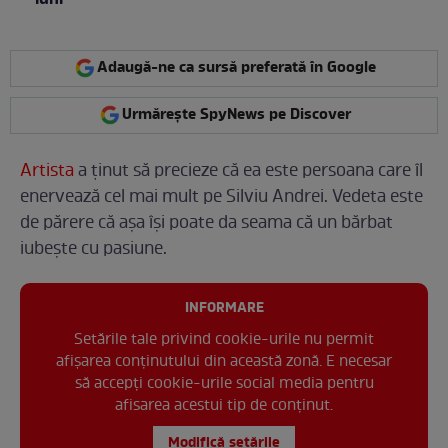
Adaugă-ne ca sursă preferată în Google
Urmărește SpyNews pe Discover
Artista
a ținut să precieze că ea este persoana care îl
enervează cel mai mult pe Silviu Andrei. Vedeta este
de părere că așa își poate da seama că un bărbat
iubește cu pasiune.
INFORMARE
Setările tale privind cookie-urile nu permit
afișarea conținutului din această zonă. E necesar
să accepți cookie-urile social media pentru
afisarea acestui tip de conținut.
Modifică setările