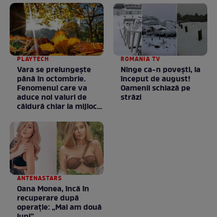
PLAYTECH
ROMANIA TV
Vara se prelungeşte
Ninge ca-n povești, la
până în octombrie.
început de august!
Fenomenul care va
Oamenii schiază pe
aduce noi valuri de
străzi
căldură chiar la mijlocul
toamnei
ANTENASTARS
Oana Monea, încă în
recuperare după
operație: „Mai am două
luni”