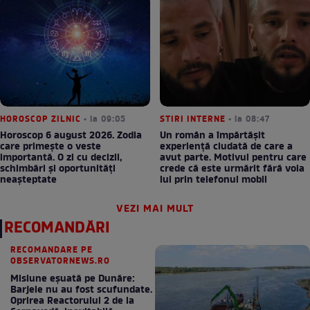
HOROSCOP ZILNIC
• la 09:05
STIRI INTERNE
• la 08:47
Horoscop 6 august 2026. Zodia
Un român a împărtășit
care primește o veste
experiență ciudată de care a
importantă. O zi cu decizii,
avut parte. Motivul pentru care
schimbări și oportunități
crede că este urmărit fără voia
neașteptate
lui prin telefonul mobil
VEZI MAI MULT
RECOMANDĂRI
RECOMANDARE PE
OBSERVATORNEWS.RO
Misiune eșuată pe Dunăre:
Barjele nu au fost scufundate.
Oprirea Reactorului 2 de la