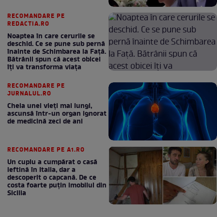
RECOMANDARE PE
REDACTIA.RO
Noaptea în care cerurile se
deschid. Ce se pune sub pernă
înainte de Schimbarea la Față.
Bătrânii spun că acest obicei
îți va transforma viața
RECOMANDARE PE
JURNALUL.RO
Cheia unei vieți mai lungi,
ascunsă într-un organ ignorat
de medicină zeci de ani
RECOMANDARE PE A1.RO
Un cuplu a cumpărat o casă
ieftină în Italia, dar a
descoperit o capcană. De ce
costa foarte puțin imobilul din
Sicilia