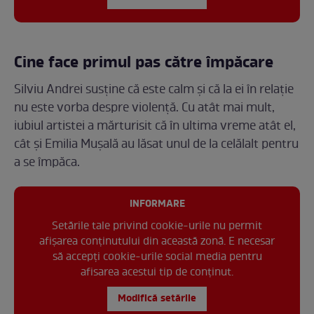
Cine face primul pas către împăcare
Silviu Andrei susține că este calm și că la ei în relație
nu este vorba despre violență. Cu atât mai mult,
iubiul artistei a mărturisit că în ultima vreme atât el,
cât și Emilia Mușală au lăsat unul de la celălalt pentru
a se împăca.
INFORMARE
Setările tale privind cookie-urile nu permit
afișarea conținutului din această zonă. E necesar
să accepți cookie-urile social media pentru
afisarea acestui tip de conținut.
Modifică setările