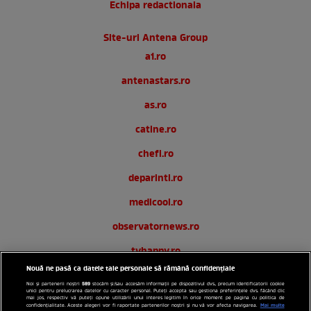
Echipa redactionala
Site-uri Antena Group
a1.ro
antenastars.ro
as.ro
catine.ro
chefi.ro
deparinti.ro
medicool.ro
observatornews.ro
tvhappy.ro
Nouă ne pasă ca datele tale personale să rămână confidențiale
useit.ro
589
Noi și partenerii noștri
stocăm și/sau accesăm informații pe dispozitivul dvs., precum identificatorii cookie
unici pentru prelucrarea datelor cu caracter personal. Puteți accepta sau gestiona preferințele dvs. făcând clic
zutv.ro
mai jos, respectiv vă puteți opune utilizării unui interes legitim în orice moment pe pagina cu politica de
Mai multe
confidențialitate. Aceste alegeri vor fi raportate partenerilor noștri și nu vă vor afecta navigarea.