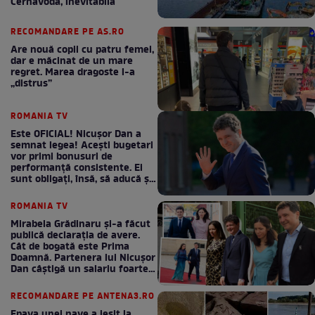
Cernavodă, inevitabilă
RECOMANDARE PE AS.RO
Are nouă copii cu patru femei,
dar e măcinat de un mare
regret. Marea dragoste l-a
„distrus”
ROMANIA TV
Este OFICIAL! Nicușor Dan a
semnat legea! Acești bugetari
vor primi bonusuri de
performanță consistente. Ei
sunt obligați, însă, să aducă și
bani la bugetul de stat
ROMANIA TV
Mirabela Grădinaru și-a făcut
publică declarația de avere.
Cât de bogată este Prima
Doamnă. Partenera lui Nicușor
Dan câștigă un salariu foarte
bun în fiecare lună!
RECOMANDARE PE ANTENA3.RO
Epava unei nave a ieșit la