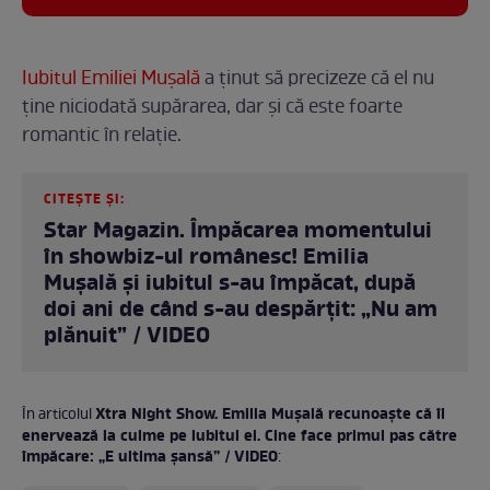
Iubitul Emiliei Mușală
a ținut să precizeze că el nu
ține niciodată supărarea, dar și că este foarte
romantic în relație.
CITEȘTE ȘI:
Star Magazin. Împăcarea momentului
în showbiz-ul românesc! Emilia
Mușală și iubitul s-au împăcat, după
doi ani de când s-au despărțit: „Nu am
plănuit” / VIDEO
Xtra Night Show. Emilia Mușală recunoaște că îl
În articolul
enervează la culme pe iubitul ei. Cine face primul pas către
împăcare: „E ultima șansă” / VIDEO
: