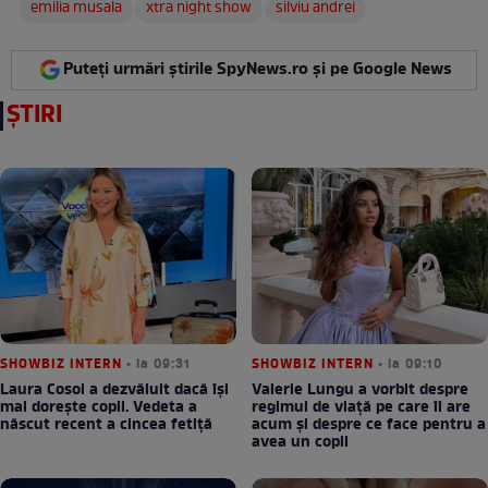
emilia musala
xtra night show
silviu andrei
Puteți urmări știrile SpyNews.ro și pe Google News
ȘTIRI
SHOWBIZ INTERN
• la 09:31
SHOWBIZ INTERN
• la 09:10
Laura Cosoi a dezvăluit dacă își
Valerie Lungu a vorbit despre
mai dorește copii. Vedeta a
regimul de viață pe care îl are
născut recent a cincea fetiță
acum și despre ce face pentru a
avea un copil