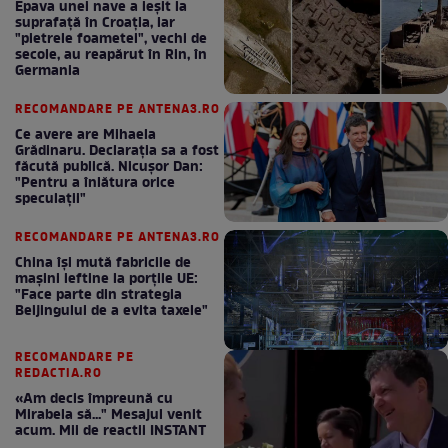
Epava unei nave a ieșit la
suprafață în Croația, iar
"pietrele foametei", vechi de
secole, au reapărut în Rin, în
Germania
RECOMANDARE PE ANTENA3.RO
Ce avere are Mihaela
Grădinaru. Declarația sa a fost
făcută publică. Nicușor Dan:
"Pentru a înlătura orice
speculații"
RECOMANDARE PE ANTENA3.RO
China își mută fabricile de
mașini ieftine la porțile UE:
"Face parte din strategia
Beijingului de a evita taxele"
RECOMANDARE PE
REDACTIA.RO
«Am decis împreună cu
Mirabela să..." Mesajul venit
acum. Mii de reactii INSTANT