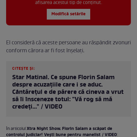
afisarea acestui tip de conținut.
Modifică setările
El consideră că aceste persoane au răspândit zvonuri
conform cărora ar fi fost înșelați.
CITEȘTE ȘI:
Star Matinal. Ce spune Florin Salam
despre acuzațiile care i se aduc.
Cântărețul e de părere că cineva a vrut
să îi însceneze totul: "Vă rog să mă
credeți..." / VIDEO
Xtra Night Show. Florin Salam a scăpat de
În articolul
controlul judiciar! Vești bune pentru manelist / VIDEO
: