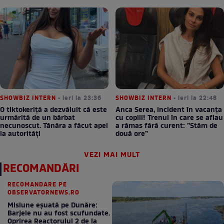
SHOWBIZ INTERN
• ieri la 23:36
SHOWBIZ INTERN
• ieri la 22:48
O tiktokeriță a dezvăluit că este
Anca Serea, incident în vacanța
urmărită de un bărbat
cu copiii! Trenul în care se aflau
necunoscut. Tânăra a făcut apel
a rămas fără curent: ”Stăm de
la autorități
două ore”
VEZI MAI MULT
RECOMANDĂRI
RECOMANDARE PE
OBSERVATORNEWS.RO
Misiune eșuată pe Dunăre:
Barjele nu au fost scufundate.
Oprirea Reactorului 2 de la