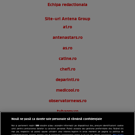
Echipa redactionala
Site-uri Antena Group
a1.ro
antenastars.ro
as.ro
catine.ro
chefi.ro
deparinti.ro
medicool.ro
observatornews.ro
tvhappy.ro
Nouă ne pasă ca datele tale personale să rămână confidențiale
useit.ro
589
Noi și partenerii noștri
stocăm și/sau accesăm informații pe dispozitivul dvs., precum identificatorii cookie
unici pentru prelucrarea datelor cu caracter personal. Puteți accepta sau gestiona preferințele dvs. făcând clic
zutv.ro
mai jos, respectiv vă puteți opune utilizării unui interes legitim în orice moment pe pagina cu politica de
Mai multe