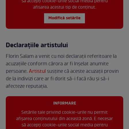
să accepți cookie-urile social media pentru
afisarea acestui tip de conținut.
Modifică setările
Declarațiile artistului
Florin Salam a venit cu noi declarații referitoare la
acuzațiile conform cărora ar fi înșelat anumite
persoane.
Artistul
susține că aceste acuzații provin
de la indivizi care ar fi dorit să-i facă rău și să-i
afecteze reputația.
INFORMARE
Setările tale privind cookie-urile nu permit
afișarea conținutului din această zonă. E necesar
să accepți cookie-urile social media pentru