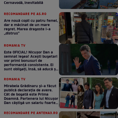
Cernavodă, inevitabilă
RECOMANDARE PE AS.RO
Are nouă copii cu patru femei,
dar e măcinat de un mare
regret. Marea dragoste l-a
„distrus”
ROMANIA TV
Este OFICIAL! Nicușor Dan a
semnat legea! Acești bugetari
vor primi bonusuri de
performanță consistente. Ei
sunt obligați, însă, să aducă și
bani la bugetul de stat
ROMANIA TV
Mirabela Grădinaru și-a făcut
publică declarația de avere.
Cât de bogată este Prima
Doamnă. Partenera lui Nicușor
Dan câștigă un salariu foarte
bun în fiecare lună!
RECOMANDARE PE ANTENA3.RO