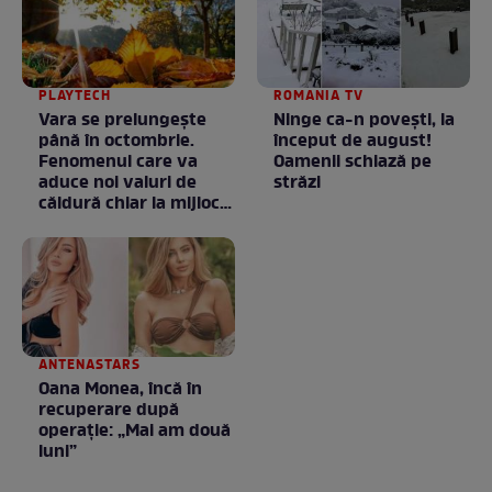
PLAYTECH
ROMANIA TV
Vara se prelungeşte
Ninge ca-n povești, la
până în octombrie.
început de august!
Fenomenul care va
Oamenii schiază pe
aduce noi valuri de
străzi
căldură chiar la mijlocul
toamnei
ANTENASTARS
Oana Monea, încă în
recuperare după
operație: „Mai am două
luni”