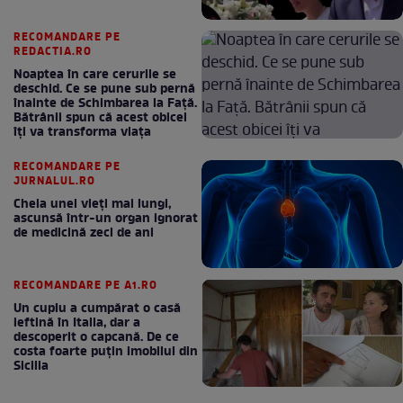
RECOMANDARE PE
REDACTIA.RO
Noaptea în care cerurile se
deschid. Ce se pune sub pernă
înainte de Schimbarea la Față.
Bătrânii spun că acest obicei
îți va transforma viața
RECOMANDARE PE
JURNALUL.RO
Cheia unei vieți mai lungi,
ascunsă într-un organ ignorat
de medicină zeci de ani
RECOMANDARE PE A1.RO
Un cuplu a cumpărat o casă
ieftină în Italia, dar a
descoperit o capcană. De ce
costa foarte puțin imobilul din
Sicilia