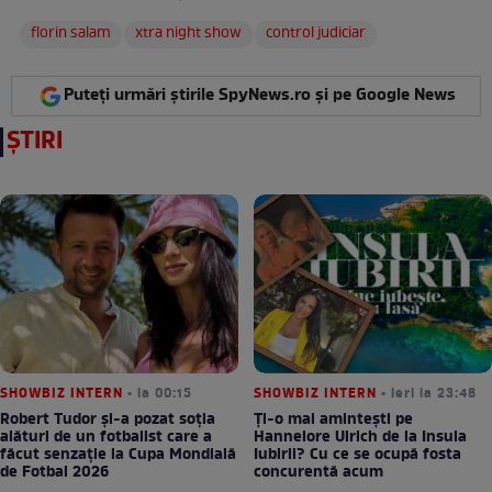
florin salam
xtra night show
control judiciar
Puteți urmări știrile SpyNews.ro și pe Google News
ȘTIRI
SHOWBIZ INTERN
• la 00:15
SHOWBIZ INTERN
• ieri la 23:48
Robert Tudor și-a pozat soția
Ți-o mai amintești pe
alături de un fotbalist care a
Hannelore Ulrich de la Insula
făcut senzație la Cupa Mondială
Iubirii? Cu ce se ocupă fosta
de Fotbal 2026
concurentă acum