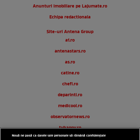
Anunturi imobiliare pe Lajumate.ro
Echipa redactionala
Site-uri Antena Group
a1.ro
antenastars.ro
as.ro
catine.ro
chefi.ro
deparinti.ro
medicool.ro
observatornews.ro
tvhappy.ro
Nouă ne pasă ca datele tale personale să rămână confidențiale
useit.ro