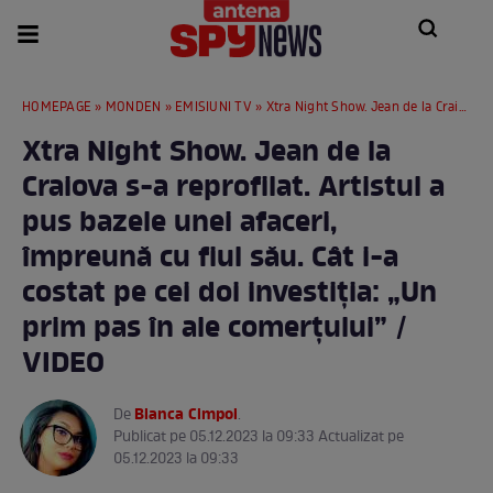
HOMEPAGE
»
MONDEN
»
EMISIUNI TV
» Xtra Night Show. Jean de la Craiova s-a reprofilat. Artistul a pus bazele unei afaceri, împreună cu fiul său. Cât i-a costat pe cei doi investiția: „Un prim pas în ale comerțului” / VIDEO
Xtra Night Show. Jean de la
Craiova s-a reprofilat. Artistul a
pus bazele unei afaceri,
împreună cu fiul său. Cât i-a
costat pe cei doi investiția: „Un
prim pas în ale comerțului” /
VIDEO
Bianca Cimpoi
De
.
Publicat pe 05.12.2023 la 09:33 Actualizat pe
05.12.2023 la 09:33