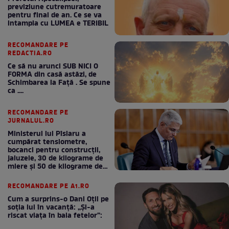
previziune cutremuratoare
pentru final de an. Ce se va
intampla cu LUMEA e TERIBIL
RECOMANDARE PE
REDACTIA.RO
Ce să nu arunci SUB NICI O
FORMA din casă astăzi, de
Schimbarea la Față . Se spune
ca ....
RECOMANDARE PE
JURNALUL.RO
Ministerul lui Pîslaru a
cumpărat tensiometre,
bocanci pentru construcții,
jaluzele, 30 de kilograme de
miere și 50 de kilograme de
cafea
RECOMANDARE PE A1.RO
Cum a surprins-o Dani Oțil pe
soția lui în vacanță: „Și-a
riscat viața în baia fetelor”: