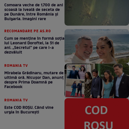
Comoara veche de 1.700 de ani
scoasă la iveală de seceta de
pe Dunăre, între România şi
Bulgaria. Imagini rare
RECOMANDARE PE AS.RO
Cum se menţine în formă soţia
lui Leonard Doroftei, la 51 de
ani. „Secretul” pe care l-a
dezvăluit
ROMANIA TV
Mirabela Grădinaru, mutare de
ultimă oră. Nicuşor Dan, anunţ
despre Prima Doamnă pe
Facebook
ROMANIA TV
Este COD ROŞU. Când vine
urgia în Bucureşti