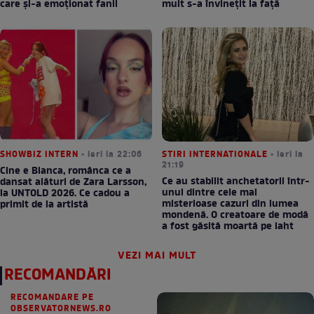
care și-a emoționat fanii
mult s-a învinețit la față
SHOWBIZ INTERN
• ieri la 22:06
STIRI INTERNATIONALE
• ieri la
21:19
Cine e Bianca, românca ce a
Ce au stabilit anchetatorii într-
dansat alături de Zara Larsson,
unul dintre cele mai
la UNTOLD 2026. Ce cadou a
misterioase cazuri din lumea
primit de la artistă
mondenă. O creatoare de modă
a fost găsită moartă pe iaht
VEZI MAI MULT
RECOMANDĂRI
RECOMANDARE PE
OBSERVATORNEWS.RO