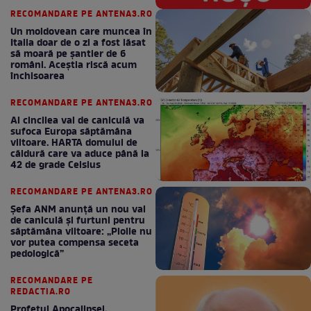
RECOMANDARE PE ANTENA3.RO
Un moldovean care muncea în
Italia doar de o zi a fost lăsat
să moară pe şantier de 6
români. Aceștia riscă acum
închisoarea
RECOMANDARE PE ANTENA3.RO
Al cincilea val de caniculă va
sufoca Europa săptămâna
viitoare. HARTA domului de
căldură care va aduce până la
42 de grade Celsius
RECOMANDARE PE ANTENA3.RO
Șefa ANM anunță un nou val
de caniculă și furtuni pentru
săptămâna viitoare: „Ploile nu
vor putea compensa seceta
pedologică”
RECOMANDARE PE
REDACTIA.RO
Profetul Apocalipsei,