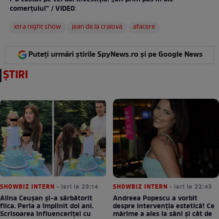
comerțului” / VIDEO
:
xtra night show
jean de la craiova
afacere
Puteți urmări știrile SpyNews.ro și pe Google News
ȘTIRI
SHOWBIZ INTERN
• ieri la 23:14
SHOWBIZ INTERN
• ieri la 22:43
Alina Ceușan și-a sărbătorit
Andreea Popescu a vorbit
fiica. Perla a împlinit doi ani.
despre intervenția estetică! Ce
Scrisoarea influenceriței cu
mărime a ales la sâni și cât de