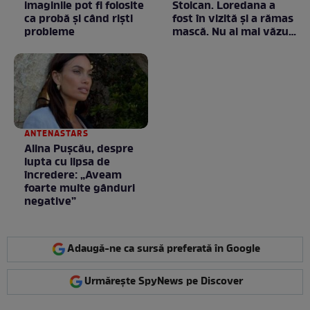
imaginile pot fi folosite
Stoican. Loredana a
ca probă și când riști
fost în vizită și a rămas
probleme
mască. Nu ai mai văzut
la nimeni așa ceva:
Fără cuvinte / VIDEO
ANTENASTARS
Alina Pușcău, despre
lupta cu lipsa de
încredere: „Aveam
foarte multe gânduri
negative”
Adaugă-ne ca sursă preferată în Google
Urmărește SpyNews pe Discover