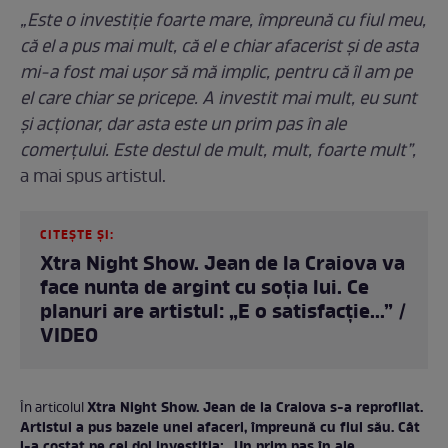
„Este o investiție foarte mare, împreună cu fiul meu,
că el a pus mai mult, că el e chiar afacerist și de asta
mi-a fost mai ușor să mă implic, pentru că îl am pe
el care chiar se pricepe. A investit mai mult, eu sunt
și acționar, dar asta este un prim pas în ale
comerțului. Este destul de mult, mult, foarte mult”,
a mai spus artistul.
CITEȘTE ȘI:
Xtra Night Show. Jean de la Craiova va
face nunta de argint cu soția lui. Ce
planuri are artistul: „E o satisfacție...” /
VIDEO
Xtra Night Show. Jean de la Craiova s-a reprofilat.
În articolul
Artistul a pus bazele unei afaceri, împreună cu fiul său. Cât
i-a costat pe cei doi investiția: „Un prim pas în ale