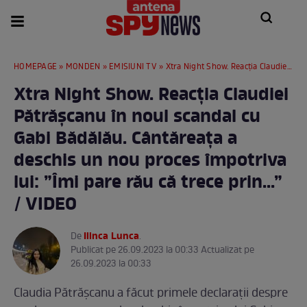
HOMEPAGE
»
MONDEN
»
EMISIUNI TV
» Xtra Night Show. Reacția Claudiei Pătrășcanu în noul scandal cu Gabi Bădălău. Cântăreața a deschis un nou proces împotriva lui: ”Îmi pare rău că trece prin...” / VIDEO
Xtra Night Show. Reacția Claudiei
Pătrășcanu în noul scandal cu
Gabi Bădălău. Cântăreața a
deschis un nou proces împotriva
lui: ”Îmi pare rău că trece prin...”
/ VIDEO
Ilinca Lunca
De
.
Publicat pe 26.09.2023 la 00:33 Actualizat pe
26.09.2023 la 00:33
Claudia Pătrășcanu a făcut primele declarații despre