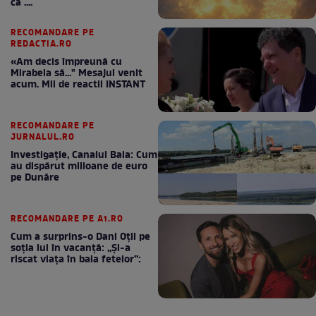
ca ....
RECOMANDARE PE
REDACTIA.RO
«Am decis împreună cu
Mirabela să..." Mesajul venit
acum. Mii de reactii INSTANT
RECOMANDARE PE
JURNALUL.RO
Investigație, Canalul Bala: Cum
au dispărut milioane de euro
pe Dunăre
RECOMANDARE PE A1.RO
Cum a surprins-o Dani Oțil pe
soția lui în vacanță: „Și-a
riscat viața în baia fetelor”: