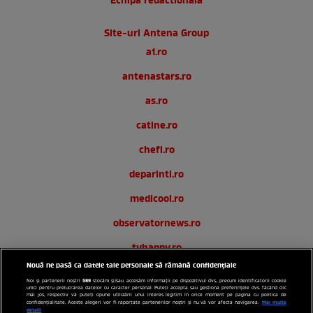
Echipa redactionala
Site-uri Antena Group
a1.ro
antenastars.ro
as.ro
catine.ro
chefi.ro
deparinti.ro
medicool.ro
observatornews.ro
tvhappy.ro
Nouă ne pasă ca datele tale personale să rămână confidențiale
useit.ro
589
Noi și partenerii noștri
stocăm și/sau accesăm informații pe dispozitivul dvs., precum identificatorii cookie
unici pentru prelucrarea datelor cu caracter personal. Puteți accepta sau gestiona preferințele dvs. făcând clic
zutv.ro
mai jos, respectiv vă puteți opune utilizării unui interes legitim în orice moment pe pagina cu politica de
Mai multe
confidențialitate. Aceste alegeri vor fi raportate partenerilor noștri și nu vă vor afecta navigarea.
detalii