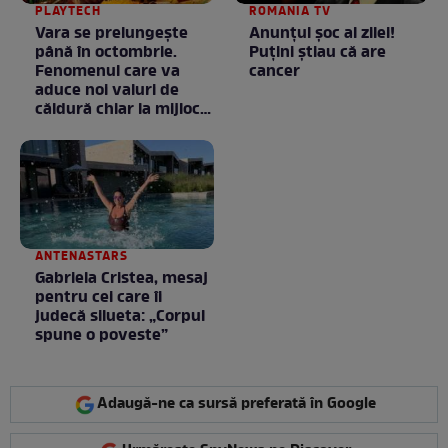
PLAYTECH
ROMANIA TV
Vara se prelungeşte
Anunţul şoc al zilei!
până în octombrie.
Puţini ştiau că are
Fenomenul care va
cancer
aduce noi valuri de
căldură chiar la mijlocul
toamnei
ANTENASTARS
Gabriela Cristea, mesaj
pentru cei care îi
judecă silueta: „Corpul
spune o poveste”
Adaugă-ne ca sursă preferată în Google