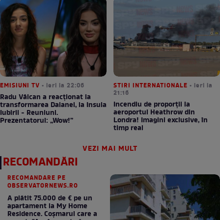
EMISIUNI TV
• ieri la 22:06
STIRI INTERNATIONALE
• ieri la
21:16
Radu Vâlcan a reacționat la
Incendiu de proporții la
transformarea Daianei, la Insula
aeroportul Heathrow din
Iubirii - Reuniuni.
Londra! Imagini exclusive, în
Prezentatorul: „Wow!”
timp real
VEZI MAI MULT
RECOMANDĂRI
RECOMANDARE PE
OBSERVATORNEWS.RO
A plătit 75.000 de € pe un
apartament la My Home
Residence. Coşmarul care a