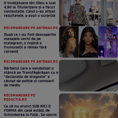
O învățătoare din Sibiu a luat
4,90 la Titularizare și a făcut
contestație. Când s-au afișat
rezultatele, a avut o surpriză
RECOMANDARE PE ANTENA3.RO
După ce i-au fost descoperite
mesajele vechi de pe
Instagram, o regină a
frumuseții a rămas fără
coroană
RECOMANDARE PE ANTENA3.RO
Bărbatul care a vandalizat o
stâncă pe Transfăgărășan cu o
"declaraţie de dragoste" e
căutat de poliție și comisarii
de mediu
RECOMANDARE PE
REDACTIA.RO
Ce să nu arunci SUB NICI O
FORMA din casă astăzi, de
Schimbarea la Față . Se spune