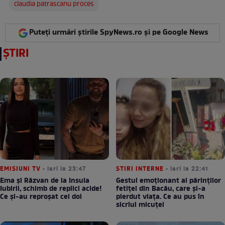
claudia patrascanu proces
Puteți urmări știrile SpyNews.ro și pe Google News
ȘTIRI
EMISIUNI TV
• ieri la 23:47
STIRI INTERNE
• ieri la 22:41
Ema și Răzvan de la Insula
Gestul emoționant al părinților
Iubirii, schimb de replici acide!
fetiței din Bacău, care și-a
Ce și-au reproșat cei doi
pierdut viața. Ce au pus în
sicriul micuței