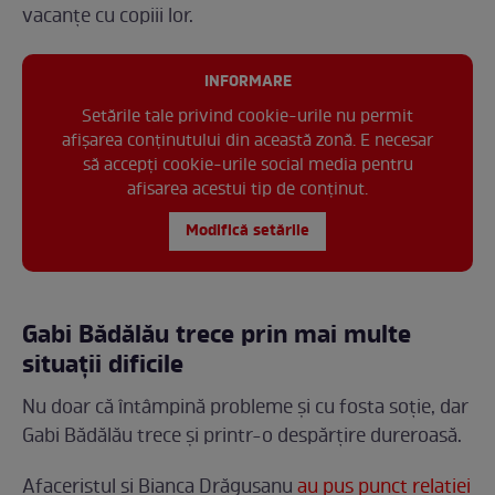
vacanțe cu copiii lor.
INFORMARE
Setările tale privind cookie-urile nu permit
afișarea conținutului din această zonă. E necesar
să accepți cookie-urile social media pentru
afisarea acestui tip de conținut.
Modifică setările
Gabi Bădălău trece prin mai multe
situații dificile
Nu doar că întâmpină probleme și cu fosta soție, dar
Gabi Bădălău trece și printr-o despărțire dureroasă.
Afaceristul și Bianca Drăgușanu
au pus punct relației