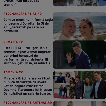
urmat: "Am început să
tremur"
RECOMANDARE PE AS.RO
Cum se menţine în formă soţia
lui Leonard Doroftei, la 51 de
ani. „Secretul” pe care l-a
dezvăluit
ROMANIA TV
Este OFICIAL! Nicușor Dan a
semnat legea! Acești bugetari
vor primi bonusuri de
performanță consistente. Ei
sunt obligați, însă, să aducă și
bani la bugetul de stat
ROMANIA TV
Mirabela Grădinaru și-a făcut
publică declarația de avere.
Cât de bogată este Prima
Doamnă. Partenera lui Nicușor
Dan câștigă un salariu foarte
bun în fiecare lună!
RECOMANDARE PE ANTENA3.RO