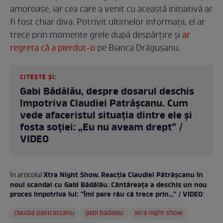
amoroase, iar cea care a venit cu această inițiativă ar
fi fost chiar diva. Potrivit ultimelor informații, el ar
trece prin momente grele după despărțire și
ar
regreta că a pierdut-o
pe Bianca Drăgușanu.
CITEȘTE ȘI:
Gabi Bădălău, despre dosarul deschis
împotriva Claudiei Patrășcanu. Cum
vede afaceristul situația dintre ele și
fosta soției: „Eu nu aveam drept” /
VIDEO
Xtra Night Show. Reacția Claudiei Pătrășcanu în
În articolul
noul scandal cu Gabi Bădălău. Cântăreața a deschis un nou
proces împotriva lui: ”Îmi pare rău că trece prin...” / VIDEO
:
claudia pastrascanu
gabi badalau
xtra night show